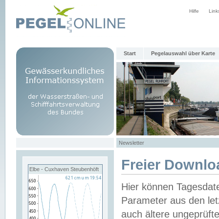
Hilfe
Link
Start
Pegelauswahl über Karte
Newsletter
Freier Downlo
Elbe - Cuxhaven Steubenhöft
Hier können Tagesdat
Parameter aus den let
auch ältere ungeprüf