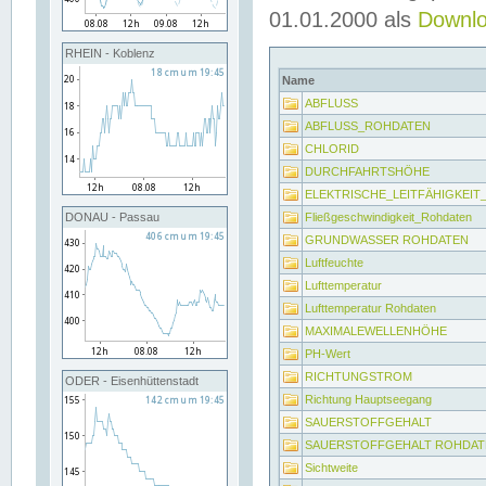
01.01.2000 als
Downl
RHEIN - Koblenz
Name
ABFLUSS
ABFLUSS_ROHDATEN
CHLORID
DURCHFAHRTSHÖHE
ELEKTRISCHE_LEITFÄHIGKEI
Fließgeschwindigkeit_Rohdaten
DONAU - Passau
GRUNDWASSER ROHDATEN
Luftfeuchte
Lufttemperatur
Lufttemperatur Rohdaten
MAXIMALEWELLENHÖHE
PH-Wert
RICHTUNGSTROM
ODER - Eisenhüttenstadt
Richtung Hauptseegang
SAUERSTOFFGEHALT
SAUERSTOFFGEHALT ROHDAT
Sichtweite