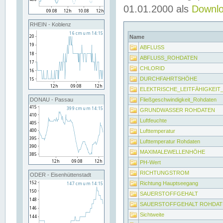
01.01.2000 als
Downl
RHEIN - Koblenz
Name
ABFLUSS
ABFLUSS_ROHDATEN
CHLORID
DURCHFAHRTSHÖHE
ELEKTRISCHE_LEITFÄHIGKEI
Fließgeschwindigkeit_Rohdaten
DONAU - Passau
GRUNDWASSER ROHDATEN
Luftfeuchte
Lufttemperatur
Lufttemperatur Rohdaten
MAXIMALEWELLENHÖHE
PH-Wert
RICHTUNGSTROM
ODER - Eisenhüttenstadt
Richtung Hauptseegang
SAUERSTOFFGEHALT
SAUERSTOFFGEHALT ROHDAT
Sichtweite