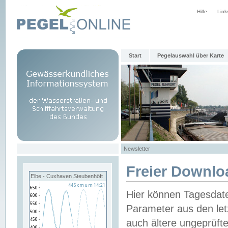
Hilfe
Link
Start
Pegelauswahl über Karte
Newsletter
Freier Downlo
Elbe - Cuxhaven Steubenhöft
Hier können Tagesdat
Parameter aus den let
auch ältere ungeprüf