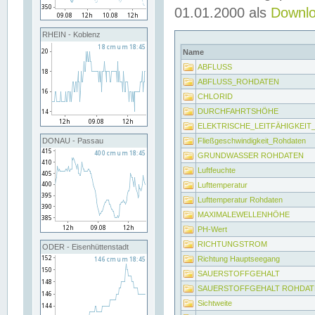
01.01.2000 als
Downl
RHEIN - Koblenz
Name
ABFLUSS
ABFLUSS_ROHDATEN
CHLORID
DURCHFAHRTSHÖHE
ELEKTRISCHE_LEITFÄHIGKEI
Fließgeschwindigkeit_Rohdaten
DONAU - Passau
GRUNDWASSER ROHDATEN
Luftfeuchte
Lufttemperatur
Lufttemperatur Rohdaten
MAXIMALEWELLENHÖHE
PH-Wert
RICHTUNGSTROM
ODER - Eisenhüttenstadt
Richtung Hauptseegang
SAUERSTOFFGEHALT
SAUERSTOFFGEHALT ROHDAT
Sichtweite