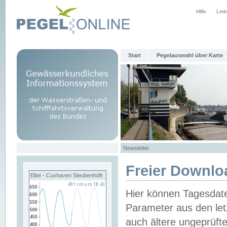
Hilfe
Link
Start
Pegelauswahl über Karte
Newsletter
Freier Downlo
Elbe - Cuxhaven Steubenhöft
Hier können Tagesdat
Parameter aus den let
auch ältere ungeprüf