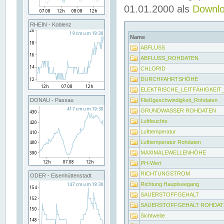
01.01.2000 als
Downl
RHEIN - Koblenz
Name
ABFLUSS
ABFLUSS_ROHDATEN
CHLORID
DURCHFAHRTSHÖHE
ELEKTRISCHE_LEITFÄHIGKEI
Fließgeschwindigkeit_Rohdaten
DONAU - Passau
GRUNDWASSER ROHDATEN
Luftfeuchte
Lufttemperatur
Lufttemperatur Rohdaten
MAXIMALEWELLENHÖHE
PH-Wert
RICHTUNGSTROM
ODER - Eisenhüttenstadt
Richtung Hauptseegang
SAUERSTOFFGEHALT
SAUERSTOFFGEHALT ROHDAT
Sichtweite