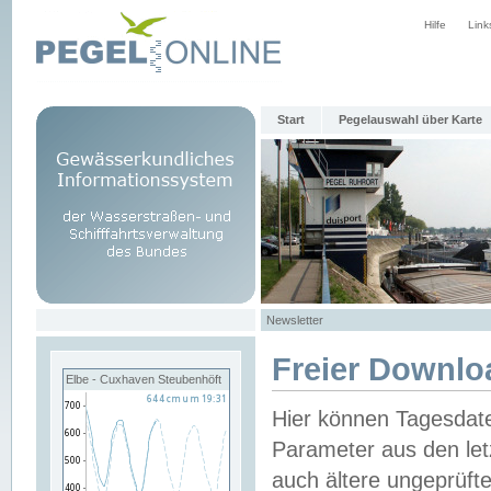
Hilfe
Link
Start
Pegelauswahl über Karte
Newsletter
Freier Downlo
Elbe - Cuxhaven Steubenhöft
Hier können Tagesdat
Parameter aus den let
auch ältere ungeprüf