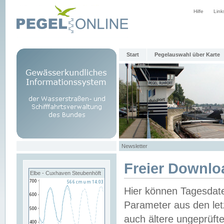
Hilfe
Link
Start
Pegelauswahl über Karte
Newsletter
Freier Downlo
Elbe - Cuxhaven Steubenhöft
Hier können Tagesdat
Parameter aus den let
auch ältere ungeprüf