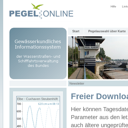
Hilfe
Link
Start
Pegelauswahl über Karte
Newsletter
Freier Downlo
Elbe - Cuxhaven Steubenhöft
Hier können Tagesdat
Parameter aus den let
auch ältere ungeprüf