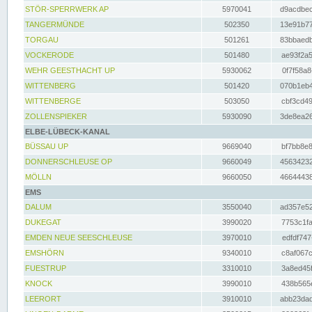
STÖR-SPERRWERK AP
5970041
d9acdbec
TANGERMÜNDE
502350
13e91b77
TORGAU
501261
83bbaedb
VOCKERODE
501480
ae93f2a5
WEHR GEESTHACHT UP
5930062
0f7f58a8
WITTENBERG
501420
070b1eb4
WITTENBERGE
503050
cbf3cd49
ZOLLENSPIEKER
5930090
3de8ea26
ELBE-LÜBECK-KANAL
BÜSSAU UP
9669040
bf7bb8e8
DONNERSCHLEUSE OP
9660049
45634232
MÖLLN
9660050
46644438
EMS
DALUM
3550040
ad357e52
DUKEGAT
3990020
7753c1fa
EMDEN NEUE SEESCHLEUSE
3970010
edfdf747
EMSHÖRN
9340010
c8af067c
FUESTRUP
3310010
3a8ed45f
KNOCK
3990010
438b565e
LEERORT
3910010
abb23dad