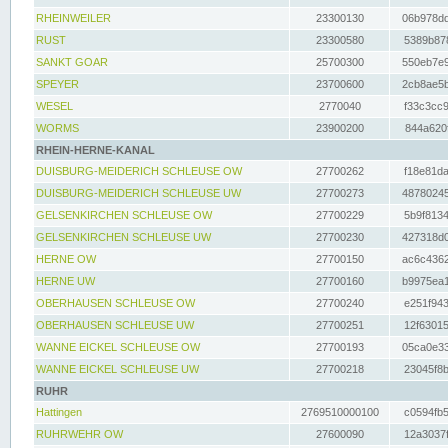
RHEINWEILER
23300130
06b978dd
RUST
23300580
5389b878
SANKT GOAR
25700300
550eb7e9
SPEYER
23700600
2cb8ae5b
WESEL
2770040
f33c3cc9
WORMS
23900200
844a620f
RHEIN-HERNE-KANAL
DUISBURG-MEIDERICH SCHLEUSE OW
27700262
f18e81da
DUISBURG-MEIDERICH SCHLEUSE UW
27700273
48780245
GELSENKIRCHEN SCHLEUSE OW
27700229
5b9f8134
GELSENKIRCHEN SCHLEUSE UW
27700230
427318d0
HERNE OW
27700150
ac6c4362
HERNE UW
27700160
b9975ea1
OBERHAUSEN SCHLEUSE OW
27700240
e251f943
OBERHAUSEN SCHLEUSE UW
27700251
12f63015
WANNE EICKEL SCHLEUSE OW
27700193
05ca0e33
WANNE EICKEL SCHLEUSE UW
27700218
23045f8b
RUHR
Hattingen
2769510000100
c0594fb5
RUHRWEHR OW
27600090
12a3037f