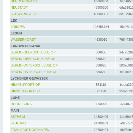
HERRENHAUSEN
48800108
8134af78
NEUSTADT
48800200
dda39817
SCHWARMSTEDT
48800301
8e16bd66
LEK
KRIMPEN
123456784
f5c96f13
LESUM
WASSERHORST
4930010
76844306
LANDWEHRKANAL
BERLIN-OBERSCHLEUSE OP
586600
24ce3282
BERLIN-OBERSCHLEUSE UP
586610
c42ad3df
BERLIN-UNTERSCHLEUSE OP
586620
503ad891
BERLIN-UNTERSCHLEUSE UP
586630
d198c901
LYCHENER GEWÄSSER
HIMMELPFORT OP
581110
bcdfa310
HIMMELPFORT UP
581120
9592d736
LÜHE
HORNEBURG
5960020
3244d787
MAIN
ASTHEIM
24300406
3de69bf8
FAULBACH
24700109
a919f57f
FRANKFURT OSTHAFEN
24700404
66ff3eb4