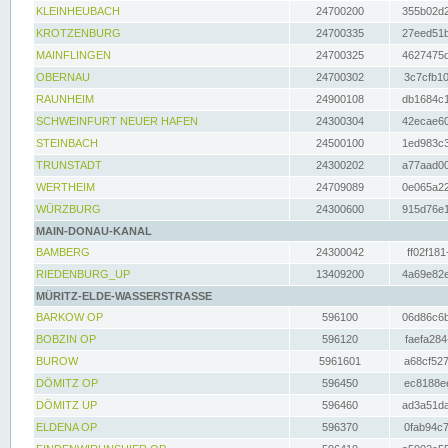
KLEINHEUBACH
24700200
355b02d2
KROTZENBURG
24700335
27eed51b
MAINFLINGEN
24700325
4627475d
OBERNAU
24700302
3c7cfb10
RAUNHEIM
24900108
db1684c1
SCHWEINFURT NEUER HAFEN
24300304
42ecae60
STEINBACH
24500100
1ed983c3
TRUNSTADT
24300202
a77aad00
WERTHEIM
24709089
0e065a22
WÜRZBURG
24300600
915d76e1
MAIN-DONAU-KANAL
BAMBERG
24300042
ff02f181
RIEDENBURG_UP
13409200
4a69e82e
MÜRITZ-ELDE-WASSERSTRASSE
BARKOW OP
596100
06d86c6b
BOBZIN OP
596120
faefa284
BUROW
5961601
a68cf527
DÖMITZ OP
596450
ec8188ee
DÖMITZ UP
596460
ad3a51da
ELDENA OP
596370
0fab94c7