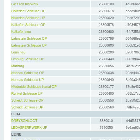
Giessen Klärwerk
25800100
4b386a6a
Hollerich Schleuse OP
25800618
cedc9b0c
Hollerich Schleuse UP
25800620
9beb7290
Kalkofen Schleuse OP
25800578
a7034573
Kalkofen neu
25800600
64f735fd
Lahnstein Schleuse OP
25800798
664d68ea
Lahnstein Schleuse UP
25800800
6b6b31e2
Leun neu
25800200
32807065
Limburg Schleuse UP
25800440
89038b42
Marburg
25830056
4e7a6cfa
Nassau Schleuse OP
25800638
29cb44a2
Nassau Schleuse UP
25800640
3a90a346
Niederbiel Schleuse Kanal OP
25800177
57c8e437
Runkel Schleuse UP
25800400
b85b17cc
Scheidt Schleuse OP
25800558
15a50d2b
Scheidt Schleuse UP
25800560
7dfe4776
LEDA
DREYSCHLOOT
3880010
d4df3617
LEDASPERRWERK UP
3880050
5e6ae93a
LEINE