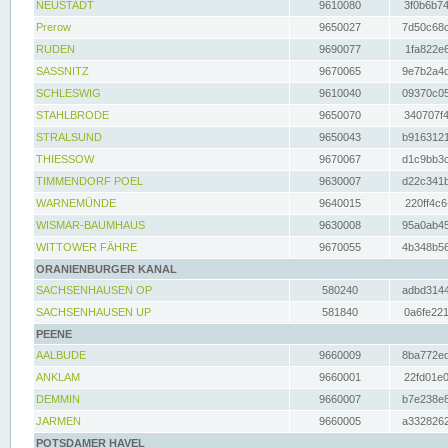
NEUSTADT
9610080
3f0b6b74
Prerow
9650027
7d50c68c
RUDEN
9690077
1fa822e6
SASSNITZ
9670065
9e7b2a4d
SCHLESWIG
9610040
09370c05
STAHLBRODE
9650070
340707f4
STRALSUND
9650043
b9163121
THIESSOW
9670067
d1c9bb3c
TIMMENDORF POEL
9630007
d22c341b
WARNEMÜNDE
9640015
220ff4c6
WISMAR-BAUMHAUS
9630008
95a0ab45
WITTOWER FÄHRE
9670055
4b348b56
ORANIENBURGER KANAL
SACHSENHAUSEN OP
580240
adbd3144
SACHSENHAUSEN UP
581840
0a6fe221
PEENE
AALBUDE
9660009
8ba772ed
ANKLAM
9660001
22fd01e0
DEMMIN
9660007
b7e238e8
JARMEN
9660005
a3328262
POTSDAMER HAVEL