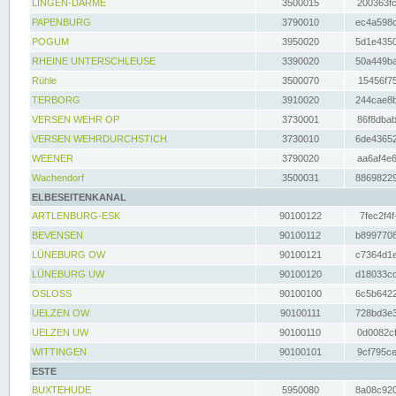
LINGEN-DARME
3500015
200363fc
PAPENBURG
3790010
ec4a598d
POGUM
3950020
5d1e4350
RHEINE UNTERSCHLEUSE
3390020
50a449ba
Rühle
3500070
15456f75
TERBORG
3910020
244cae8b
VERSEN WEHR OP
3730001
86f8dbab
VERSEN WEHRDURCHSTICH
3730010
6de43652
WEENER
3790020
aa6af4e6
Wachendorf
3500031
88698229
ELBESEITENKANAL
ARTLENBURG-ESK
90100122
7fec2f4f
BEVENSEN
90100112
b8997708
LÜNEBURG OW
90100121
c7364d1e
LÜNEBURG UW
90100120
d18033cd
OSLOSS
90100100
6c5b6422
UELZEN OW
90100111
728bd3e3
UELZEN UW
90100110
0d0082cf
WITTINGEN
90100101
9cf795ce
ESTE
BUXTEHUDE
5950080
8a08c920