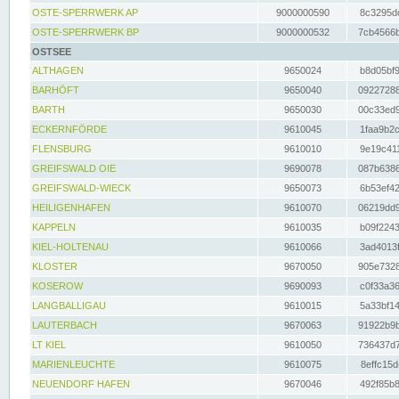
OSTE-SPERRWERK AP
9000000590
8c3295dc
OSTE-SPERRWERK BP
9000000532
7cb4566b
OSTSEE
ALTHAGEN
9650024
b8d05bf9
BARHÖFT
9650040
09227288
BARTH
9650030
00c33ed9
ECKERNFÖRDE
9610045
1faa9b2c
FLENSBURG
9610010
9e19c411
GREIFSWALD OIE
9690078
087b6386
GREIFSWALD-WIECK
9650073
6b53ef42
HEILIGENHAFEN
9610070
06219dd9
KAPPELN
9610035
b09f2243
KIEL-HOLTENAU
9610066
3ad4013f
KLOSTER
9670050
905e7328
KOSEROW
9690093
c0f33a36
LANGBALLIGAU
9610015
5a33bf14
LAUTERBACH
9670063
91922b9b
LT KIEL
9610050
736437d7
MARIENLEUCHTE
9610075
8effc15d
NEUENDORF HAFEN
9670046
492f85b8