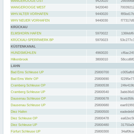
WANGEROOGE OST
9420020
26656fda
WANGEROOGE WEST
9420040
70039212
WHV ALTER VORHAFEN
9440020
f85bd17b
WHV NEUER VORHAFEN
9440030
f77317d9
KRÜCKAU
ELMSHORN HAFEN
5970022
136febf6
KRÜCKAU-SPERRWERK BP
5970023
53c277c3
KÜSTENKANAL
HUNDSMÜHLEN
4960020
cf6ac249
Hilkenbrook
3800010
58ccd6f0
LAHN
Bad Ems Schleuse UP
25800700
c005afb9
Bad Ems Wehr OP
25800690
f2295e77
Cramberg Schleuse OP
25800538
24fe419b
Cramberg Schleuse UP
25800540
3abb36d1
Dausenau Schleuse OP
25800678
9ceb358c
Dausenau Schleuse UP
25800680
eae91991
Diez Hafen
25800500
eadedeb6
Diez Schleuse OP
25800478
ea62ec5f
Diez Schleuse UP
25800480
31750a0f
Fürfurt Schleuse UP
25800300
34af0fca