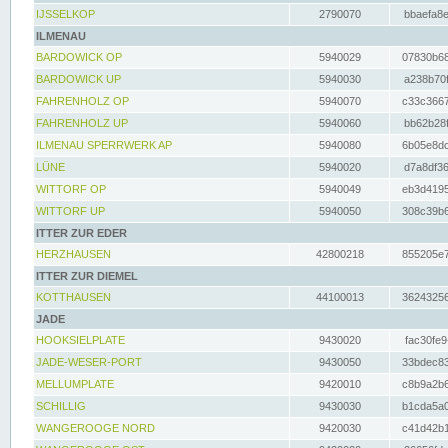
IJSSELKOP
2790070
bbaefa8e
ILMENAU
BARDOWICK OP
5940029
07830b68
BARDOWICK UP
5940030
a238b70f
FAHRENHOLZ OP
5940070
c33c3667
FAHRENHOLZ UP
5940060
bb62b28f
ILMENAU SPERRWERK AP
5940080
6b05e8dc
LÜNE
5940020
d7a8df36
WITTORF OP
5940049
eb3d4195
WITTORF UP
5940050
308c39b6
ITTER ZUR EDER
HERZHAUSEN
42800218
855205e7
ITTER ZUR DIEMEL
KOTTHAUSEN
44100013
36243256
JADE
HOOKSIELPLATE
9430020
fac30fe9
JADE-WESER-PORT
9430050
33bdec83
MELLUMPLATE
9420010
c8b9a2b6
SCHILLIG
9430030
b1cda5a0
WANGEROOGE NORD
9420030
c41d42b1