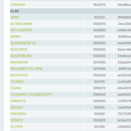
TÖNNING
9520070
00e386ac
ELBE
AKEN
502010
094b96e5
ALTENGAMME
5930070
2ee12b9a
ARTLENBURG
5930050
b3492c68
BARBY
502070
939f82ec
BLANKENESE UF
5952065
bacb459b
BLECKEDE
5930020
6aa1cd8e
BOIZENBURG
5930033
33e0bce0
BROKDORF
5970050
610ab204
BRUNSBÜTTEL MPM
5970094
d4f5f719
BUNTHAUS
5952020
ae1b91d0
COSWIG
501470
1ce53a59
CRANZ
5950070
e6b42536
CUXHAVEN STEUBENHÖFT
5990020
aad49293
DAMNATZ
5910030
c233674f
DESSAU
502000
1edc5fa4
DRESDEN
501060
70272185
DÖMITZ
5910025
6e3ea719
ELSTER
501390
c093b557