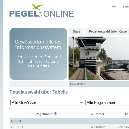
Hilfe
Link
Start
Pegelauswahl über Karte
Newsletter
Pegelauswahl über Tabelle
Pegelname
Nummer
UU
ALLER
AHLDEN
48900102
522286e2