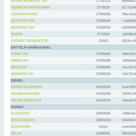
HENRICHENBURG UW
27700133
e6b68bc2
HERBRUM HAFENDAMM
3770030
8177a148
LÜDINGHAUSEN
27800020
f5bc4a51
MÜNSTER OW
27800040
ccd3e8f1
MÜNSTER UW
27800030
ed260406
RHEDE
3770040
16508b11
VERSEN TRENNSPITZE
25463
0024cc40
DATTELN-HAMM-KANAL
HAMM OW
27800060
4dbce62d
HAMM UW
27800080
4ef9dd9c
WALTROP
27800090
facc5c16
WERRIES OW
27800050
d31767ef
DIEMEL
DIEMELTALSPERRE
44100104
5cdc6555
HELMINGHAUSEN
44100206
33092c28
WILHELMSBRÜCKE
44100024
7deedc21
DONAU
ACHLEITEN
10094006
c389c9e2
DEGGENDORF
10081004
53d40547
DÜRNSTEIN
42012
ce4e3050
ERLAU
10096001
99619dc5