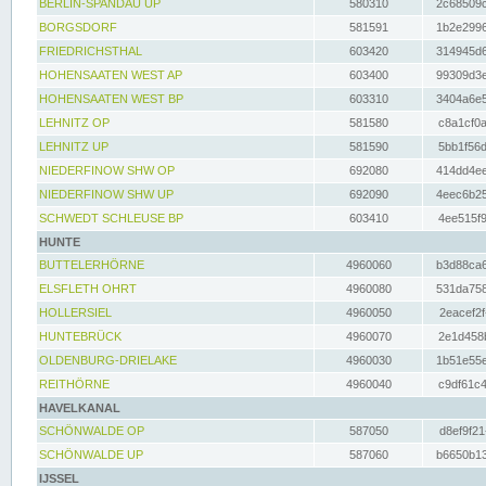
BERLIN-SPANDAU UP
580310
2c68509c
BORGSDORF
581591
1b2e2996
FRIEDRICHSTHAL
603420
314945d6
HOHENSAATEN WEST AP
603400
99309d3e
HOHENSAATEN WEST BP
603310
3404a6e5
LEHNITZ OP
581580
c8a1cf0a
LEHNITZ UP
581590
5bb1f56d
NIEDERFINOW SHW OP
692080
414dd4ee
NIEDERFINOW SHW UP
692090
4eec6b25
SCHWEDT SCHLEUSE BP
603410
4ee515f9
HUNTE
BUTTELERHÖRNE
4960060
b3d88ca6
ELSFLETH OHRT
4960080
531da758
HOLLERSIEL
4960050
2eacef2f
HUNTEBRÜCK
4960070
2e1d458b
OLDENBURG-DRIELAKE
4960030
1b51e55e
REITHÖRNE
4960040
c9df61c4
HAVELKANAL
SCHÖNWALDE OP
587050
d8ef9f21
SCHÖNWALDE UP
587060
b6650b13
IJSSEL