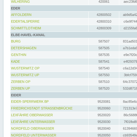
WILHERING
420061
aec23fd6
EDER
AFFOLDERN
42800502
ab9d5a42
EDERTALSPERRE
42800310
c6e9f744
SCHMITTLOTHEIM
42800309
d2155fa6
ELBE-HAVEL-KANAL
BURG
587507
831ad501
DETERSHAGEN
587505
a7b1eda9
GENTHIN
587535
e9e7f20c
KADE
587541
e4f29379
WUSTERWITZ OP
587540
c6a12d34
WUSTERWITZ UP
587550
3bfcf759
ZERBEN OP
587510
64c37072
ZERBEN UP
587520
532d8718
EIDER
EIDER-SPERRWERK BP
9520081
8ac85e6c
FRIEDRICHSTADT STRASSENBRÜCKE
9520060
721313e7
LEXFÄHRE OBERWASSER
9520020
86c5688f
LEXFÄHRE UNTERWASSER
9520030
7f01fbd8
NORDFELD OBERWASSER
9520040
61394669
NORDFELD UNTERWASSER
9520050
cb93548e