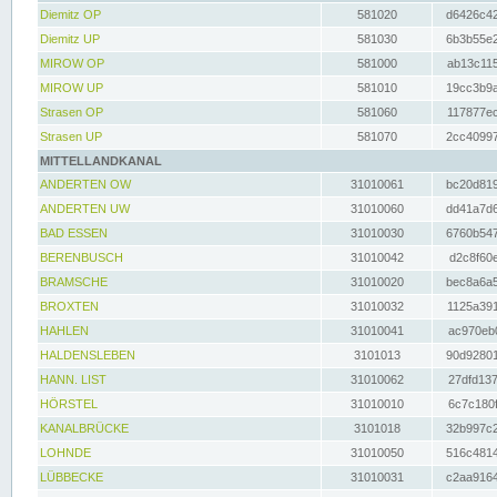
Diemitz OP
581020
d6426c42
Diemitz UP
581030
6b3b55e2
MIROW OP
581000
ab13c115
MIROW UP
581010
19cc3b9a
Strasen OP
581060
117877ec
Strasen UP
581070
2cc40997
MITTELLANDKANAL
ANDERTEN OW
31010061
bc20d819
ANDERTEN UW
31010060
dd41a7d6
BAD ESSEN
31010030
6760b547
BERENBUSCH
31010042
d2c8f60e
BRAMSCHE
31010020
bec8a6a5
BROXTEN
31010032
1125a391
HAHLEN
31010041
ac970eb0
HALDENSLEBEN
3101013
90d92801
HANN. LIST
31010062
27dfd137
HÖRSTEL
31010010
6c7c180f
KANALBRÜCKE
3101018
32b997c2
LOHNDE
31010050
516c4814
LÜBBECKE
31010031
c2aa9164