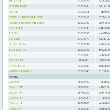
MEHRUM
31010071
be05603a
NIENBRÜGGE
31010044
864a8111
RECKE
31010011
7af19499
RODENBERGER AUE-OST
31010051
6288de60
RODENBERGER AUE-WEST
31010052
eb24b5a3
RUSBEND
31010043
c1f06401
RÜHEN
31010093
4ed5f6da
SEHNDE
31010070
ab0d9117
SÜLFELD OW
31010092
a8604e8f
SÜLFELD UW
31010091
892183d6
THUNE
31010080
42b865fb
VELSDORF
3101012
36f80081
VORSFELDE
31010090
dbb2bb9f
WARBER GRABEN
31010040
2f1080ba
MOSEL
Cochem
26900400
768df4e9
Detzem OP
26700180
c40912fd
Detzem UP
26700200
dc344605
Enkirch OP
26700880
87207dcd
Enkirch UP
26700900
ee861944
Fankel OP
26900280
68198b48