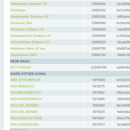
Pleidelsheim Schleuse UP
23800400
6e183f4b
Plochingen
23800100
be7ce40e
Poppenweiler Schleuse UP
23800300
f4854a4c
Rockenau SKA
23800690
4c00a166
Rockenau Schleuse UP
23800680
5ab4f00f
Schwabenheim Schleuse UP
23800800
ec9d3a4d
Untertürkheim Schleuse UP
23800220
a5ca02fb
Wieblingen Wehr UP neu
23800780
66d887a6
Ziegelhausen AMS
23800745
3944c1fd
NEUE MAAS
ROTTERDAM
123456786
a269e3be
NORD-OSTSEE-KANAL
AWK STROHBRÜCK
5970069
0e192297
NOK BREIHOLZ
5970075
4a904d59
NOK BRUNSBÜTTEL
5970091
85fc0dac
NOK DÜKERSWISCH
5970085
3954300d
NOK KIEL AUSSEN
5650068
6dc44585
NOK KIEL BINNEN
5979020
8af24d6a
NOK KÖNIGSFÖRDE
5970067
d0ec2790
NOK RENDSBURG
5970074
8c8afb56