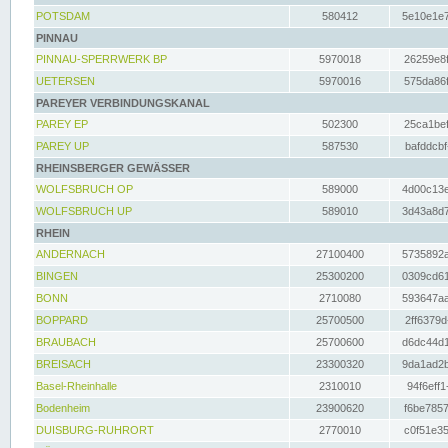
POTSDAM
580412
5e10e1e7
PINNAU
PINNAU-SPERRWERK BP
5970018
26259e8f
UETERSEN
5970016
575da86f
PAREYER VERBINDUNGSKANAL
PAREY EP
502300
25ca1bef
PAREY UP
587530
bafddcbf
RHEINSBERGER GEWÄSSER
WOLFSBRUCH OP
589000
4d00c13e
WOLFSBRUCH UP
589010
3d43a8d7
RHEIN
ANDERNACH
27100400
5735892a
BINGEN
25300200
0309cd61
BONN
2710080
593647aa
BOPPARD
25700500
2ff6379d
BRAUBACH
25700600
d6dc44d1
BREISACH
23300320
9da1ad2b
Basel-Rheinhalle
2310010
94f6eff1
Bodenheim
23900620
f6be7857
DUISBURG-RUHRORT
2770010
c0f51e35