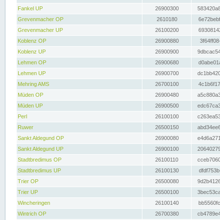
Fankel UP
26900300
583420a8
Grevenmacher OP
2610180
6e72bebf
Grevenmacher UP
26100200
69308142
Koblenz OP
26900880
3f64ff08
Koblenz UP
26900900
9dbcac54
Lehmen OP
26900680
d0abe01a
Lehmen UP
26900700
dc1bb420
Mehring AMS
26700100
4c1b6f17
Müden OP
26900480
a5c880a3
Müden UP
26900500
edc67ca3
Perl
26100100
c263ea53
Ruwer
26500150
abd34ee6
Sankt Aldegund OP
26900080
e4d6a271
Sankt Aldegund UP
26900100
20640279
Stadtbredimus OP
26100110
cceb7060
Stadtbredimus UP
26100130
dfdf753b
Trier OP
26500080
9d2b4126
Trier UP
26500100
3bec53ca
Wincheringen
26100140
bb5560fc
Wintrich OP
26700380
cb4789e4