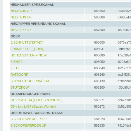
NEUHAUSER SPEISEKANAL
NEUHAUS OP
585850
963bdc26
NEUHAUS UP
585860
bf48cefd
NIEGRIPPER VERBINDUNGSKANAL
NIEGRIPP BP
587500
e506460f
ODER
EISENHÜTTENSTADT
603000
8675aa70
FRANKFURT1 (ODER)
603031
bffdf7f2
HOHENSAATEN-FINOW
603080
f7a639a4
KIENITZ
603050
6298a8f9
KIETZ
603040
16258271
RATZDORF
603140
ca3f535b
SCHWEDT-ODERBRÜCKE
603130
e28babaa
STÜTZKOW
603100
30bff0df
ORANIENBURGER HAVEL
OHV KM 3.014 (HOCHSPANNUNG)
580271
eea7e3dc
OHv km 1.467 (Blaues Wunder)
580272
8b51c505
OBERE HAVEL-WASSERSTRASSE
BISCHOFSWERDER OP
581520
16a780aa
BISCHOFSWERDER UP
581530
74134dc6