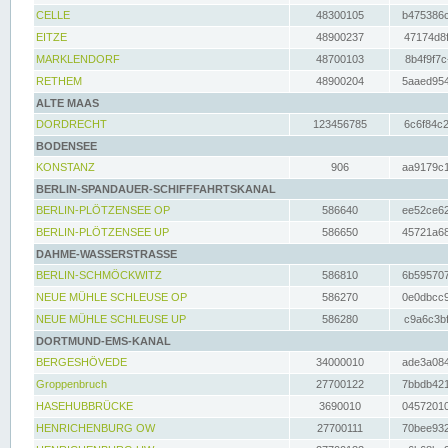
CELLE
48300105
b475386c
EITZE
48900237
47174d8f
MARKLENDORF
48700103
8b4f9f7c
RETHEM
48900204
5aaed954
ALTE MAAS
DORDRECHT
123456785
6c6f84c2
BODENSEE
KONSTANZ
906
aa9179c1
BERLIN-SPANDAUER-SCHIFFFAHRTSKANAL
BERLIN-PLÖTZENSEE OP
586640
ee52ce62
BERLIN-PLÖTZENSEE UP
586650
45721a68
DAHME-WASSERSTRASSE
BERLIN-SCHMÖCKWITZ
586810
6b595707
NEUE MÜHLE SCHLEUSE OP
586270
0e0dbcc9
NEUE MÜHLE SCHLEUSE UP
586280
c9a6c3bf
DORTMUND-EMS-KANAL
BERGESHÖVEDE
34000010
ade3a084
Groppenbruch
27700122
7bbdb421
HASEHUBBRÜCKE
3690010
04572010
HENRICHENBURG OW
27700111
70bee932