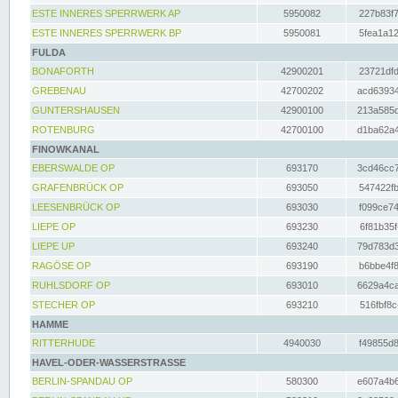
ESTE INNERES SPERRWERK AP
5950082
227b83f7
ESTE INNERES SPERRWERK BP
5950081
5fea1a12
FULDA
BONAFORTH
42900201
23721dfd
GREBENAU
42700202
acd63934
GUNTERSHAUSEN
42900100
213a585d
ROTENBURG
42700100
d1ba62a4
FINOWKANAL
EBERSWALDE OP
693170
3cd46cc7
GRAFENBRÜCK OP
693050
547422fb
LEESENBRÜCK OP
693030
f099ce74
LIEPE OP
693230
6f81b35f
LIEPE UP
693240
79d783d3
RAGÖSE OP
693190
b6bbe4f8
RUHLSDORF OP
693010
6629a4ca
STECHER OP
693210
516fbf8c
HAMME
RITTERHUDE
4940030
f49855d8
HAVEL-ODER-WASSERSTRASSE
BERLIN-SPANDAU OP
580300
e607a4b6