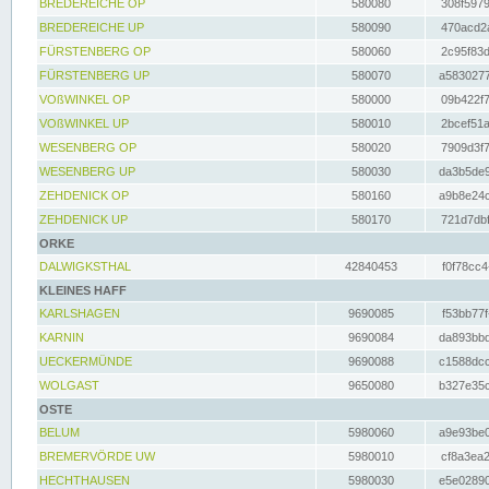
BREDEREICHE OP
580080
308f5979
BREDEREICHE UP
580090
470acd2a
FÜRSTENBERG OP
580060
2c95f83d
FÜRSTENBERG UP
580070
a5830277
VOßWINKEL OP
580000
09b422f7
VOßWINKEL UP
580010
2bcef51a
WESENBERG OP
580020
7909d3f7
WESENBERG UP
580030
da3b5de9
ZEHDENICK OP
580160
a9b8e24c
ZEHDENICK UP
580170
721d7dbf
ORKE
DALWIGKSTHAL
42840453
f0f78cc4
KLEINES HAFF
KARLSHAGEN
9690085
f53bb77f
KARNIN
9690084
da893bbd
UECKERMÜNDE
9690088
c1588dcc
WOLGAST
9650080
b327e35c
OSTE
BELUM
5980060
a9e93be0
BREMERVÖRDE UW
5980010
cf8a3ea2
HECHTHAUSEN
5980030
e5e02890