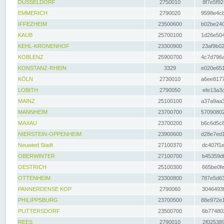
DÜSSELDORF
2750010
8f7e5f92
EMMERICH
2790020
9598e4cb
IFFEZHEIM
23500600
b02be240
KAUB
25700100
1d26e504
KEHL-KRONENHOF
23300900
23af9b02
KOBLENZ
25900700
4c7d796a
KONSTANZ-RHEIN
3329
e020e651
KÖLN
2730010
a6ee8177
LOBITH
2790050
efe13a3d
MAINZ
25100100
a37a9aa3
MANNHEIM
23700700
57090802
MAXAU
23700200
b6c6d5c8
NIERSTEIN-OPPENHEIM
23900600
d28e7ed1
Neuwied Stadt
27100370
dc407f1e
OBERWINTER
27100700
b45359df
OESTRICH
25100300
665be0fe
OTTENHEIM
23300800
787e5d63
PANNERDENSE KOP
2790060
3046493f
PHILIPPSBURG
23700500
88e972e1
PLITTERSDORF
23500700
6b774802
REES
2790010
2f025389