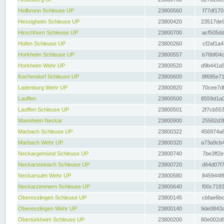
Heilbronn Schleuse UP
23800560
f77df170
Hessigheim Schleuse UP
23800420
23517de9
Hirschhorn Schleuse UP
23800700
acf505dd
Hofen Schleuse UP
23800260
cf2af1a4
Horkheim Schleuse UP
23800557
b76bf04c
Horkheim Wehr UP
23800520
d9b441a5
Kochendorf Schleuse UP
23800600
8f695e71
Ladenburg Wehr UP
23800820
70cee7df
Lauffen
23800500
8559d1a0
Lauffen Schleuse UP
23800501
2f7cb553
Mannheim Neckar
23800900
25582d3f
Marbach Schleuse UP
23800322
456974a8
Marbach Wehr UP
23800320
a73a9cb4
Neckargemünd Schleuse UP
23800740
7be3ff2e
Neckarsteinach Schleuse UP
23800720
d64d07f7
Neckarsulm Wehr UP
23800580
845944f8
Neckarzimmern Schleuse UP
23800640
f00c7183
Oberesslingen Schleuse UP
23800145
cbfae6bc
Oberesslingen Wehr UP
23800140
9de0843a
Obertürkheim Schleuse UP
23800200
80e002d8