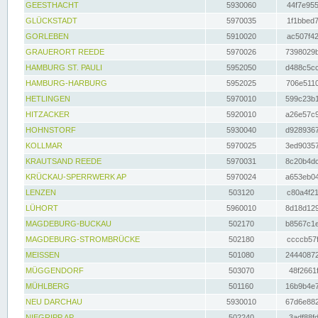
GEESTHACHT
5930060
44f7e955
GLÜCKSTADT
5970035
1f1bbed7
GORLEBEN
5910020
ac507f42
GRAUERORT REEDE
5970026
7398029b
HAMBURG ST. PAULI
5952050
d488c5cc
HAMBURG-HARBURG
5952025
706e5110
HETLINGEN
5970010
599c23b1
HITZACKER
5920010
a26e57c9
HOHNSTORF
5930040
d9289367
KOLLMAR
5970025
3ed90357
KRAUTSAND REEDE
5970031
8c20b4dc
KRÜCKAU-SPERRWERK AP
5970024
a653eb04
LENZEN
503120
c80a4f21
LÜHORT
5960010
8d18d129
MAGDEBURG-BUCKAU
502170
b8567c1e
MAGDEBURG-STROMBRÜCKE
502180
ccccb57f
MEISSEN
501080
24440872
MÜGGENDORF
503070
48f2661f
MÜHLBERG
501160
16b9b4e7
NEU DARCHAU
5930010
67d6e882
NIEGRIPP AP
502240
3adf88fd