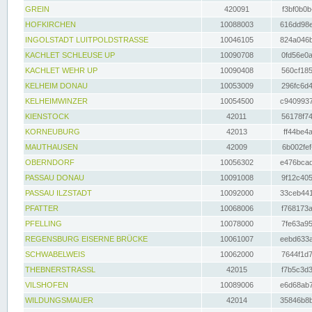
GREIN
420091
f3bf0b0b
HOFKIRCHEN
10088003
616dd98e
INGOLSTADT LUITPOLDSTRASSE
10046105
824a046b
KACHLET SCHLEUSE UP
10090708
0fd56e0a
KACHLET WEHR UP
10090408
560cf185
KELHEIM DONAU
10053009
296fc6d4
KELHEIMWINZER
10054500
c9409937
KIENSTOCK
42011
56178f74
KORNEUBURG
42013
ff44be4a
MAUTHAUSEN
42009
6b002fef
OBERNDORF
10056302
e476bcad
PASSAU DONAU
10091008
9f12c405
PASSAU ILZSTADT
10092000
33ceb441
PFATTER
10068006
f768173a
PFELLING
10078000
7fe63a95
REGENSBURG EISERNE BRÜCKE
10061007
eebd633a
SCHWABELWEIS
10062000
7644f1d7
THEBNERSTRASSL
42015
f7b5c3d3
VILSHOFEN
10089006
e6d68ab7
WILDUNGSMAUER
42014
35846b8b