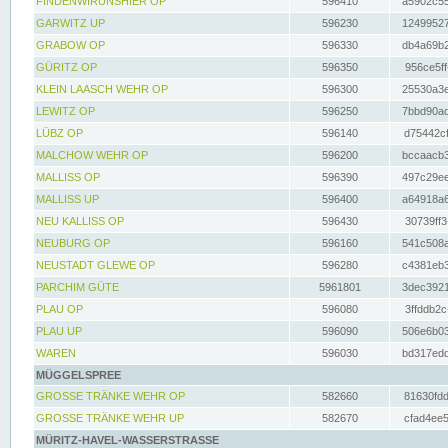
FINDENWIRUNSHIER OP
596410
a5902c55
GARWITZ UP
596230
12499527
GRABOW OP
596330
db4a69b2
GÜRITZ OP
596350
956ce5ff
KLEIN LAASCH WEHR OP
596300
25530a3e
LEWITZ OP
596250
7bbd90ad
LÜBZ OP
596140
d75442cf
MALCHOW WEHR OP
596200
bccaacb3
MALLISS OP
596390
497c29ee
MALLISS UP
596400
a64918a6
NEU KALLISS OP
596430
30739ff3
NEUBURG OP
596160
541c508a
NEUSTADT GLEWE OP
596280
c4381eb3
PARCHIM GÜTE
5961801
3dec3921
PLAU OP
596080
3ffddb2c
PLAU UP
596090
506e6b03
WAREN
596030
bd317edd
MÜGGELSPREE
GROSSE TRÄNKE WEHR OP
582660
81630fdd
GROSSE TRÄNKE WEHR UP
582670
cfad4ee5
MÜRITZ-HAVEL-WASSERSTRASSE