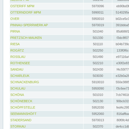
OSTERIFF MPM
5970096
eb90bd3f
OTTERNDORF MPM
5990011
5140295e
OVER
5950010
b02ce5c0
PINNAU-SPERRWERK AP
5970019
391bbba5
PIRNA
501040
85d686f1
PRETZSCH-MAUKEN
501330
f3dc8f07
RIESA
501110
b04b739d
ROGÄTZ
502250
133f0f6c
ROSSLAU
501490
e97116a4
ROTHENSEE
502210
e30f2e83
SANDAU
502430
f4c55f77
SCHARLEUK
503030
e32b0a28
SCHNACKENBURG
5910010
550e3885
SCHULAU
5950090
f3c6ee73
SCHÖNA
501010
7cb7461b
SCHÖNEBECK
502130
90bcb315
SCHÖPFSTELLE
5952030
fed4c295
SEEMANNSHÖFT
5952060
816affba
STADERSAND
5970013
80f0fc4d
STORKAU
502370
de4cc1db