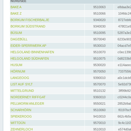
NORDSEE
BAKE A
9510063
e8daa3e2
BAKE Z
9510066
104fdc24
BORKUM FISCHERBALJE
9340020
8727ebfd
BORKUM SÜDSTRAND
9340030
478f21e9
BÜSUM
9510095
5287a3e1
DAGEBÜLL
9570040
6233e901
EIDER-SPERRWERK AP
9530010
04acd7e5
HELGOLAND BINNENHAFEN
9510070
c0ec139b
HELGOLAND SÜDHAFEN
9510075
0d8233b8
HUSUM
9530020
e114aeec
HÖRNUM
9570050
733755fd
LANGEOOG
9390010
a0c1dcb6
LIST AUF SYLT
9570070
5e92d73f
MITTELGRUND
9510132
3ff99b92
NORDERNEY RIFFGAT
9360010
c0244c0e
PELLWORM ANLEGER
9550021
2852b9ab
SCHARHÖRN
9510060
f0197bcf
SPIEKEROOG
9410010
662c4b5e
WITTDÜN
9570010
9c4c11f2
ZEHNERLOCH
9510010
e574d0af