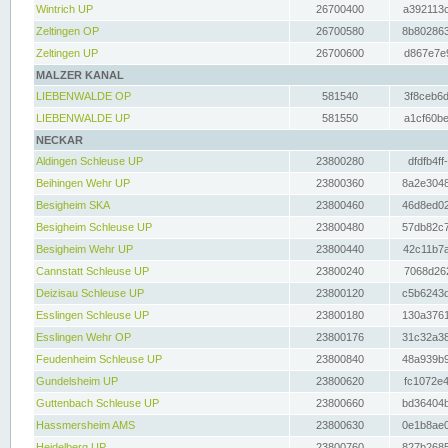
Wintrich UP
26700400
a392113c
Zeltingen OP
26700580
8b802863
Zeltingen UP
26700600
d867e7e9
MALZER KANAL
LIEBENWALDE OP
581540
3f8ceb6d
LIEBENWALDE UP
581550
a1cf60be
NECKAR
Aldingen Schleuse UP
23800280
dfdfb4ff
Beihingen Wehr UP
23800360
8a2e3048
Besigheim SKA
23800460
46d8ed02
Besigheim Schleuse UP
23800480
57db82c7
Besigheim Wehr UP
23800440
42c11b7a
Cannstatt Schleuse UP
23800240
7068d262
Deizisau Schleuse UP
23800120
c5b6243d
Esslingen Schleuse UP
23800180
130a3761
Esslingen Wehr OP
23800176
31c32a38
Feudenheim Schleuse UP
23800840
48a939b9
Gundelsheim UP
23800620
fc1072e4
Guttenbach Schleuse UP
23800660
bd36404b
Hassmersheim AMS
23800630
0e1b8ae0
Heidelberg UP
23800760
827b2685