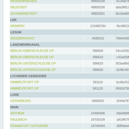
HERRENHAUSEN
48800108
8134af78
NEUSTADT
48800200
dda39817
SCHWARMSTEDT
48800301
8e16bd66
LEK
KRIMPEN
123456784
f5c96f13
LESUM
WASSERHORST
4930010
76844306
LANDWEHRKANAL
BERLIN-OBERSCHLEUSE OP
586600
24ce3282
BERLIN-OBERSCHLEUSE UP
586610
c42ad3df
BERLIN-UNTERSCHLEUSE OP
586620
503ad891
BERLIN-UNTERSCHLEUSE UP
586630
d198c901
LYCHENER GEWÄSSER
HIMMELPFORT OP
581110
bcdfa310
HIMMELPFORT UP
581120
9592d736
LÜHE
HORNEBURG
5960020
3244d787
MAIN
ASTHEIM
24300406
3de69bf8
FAULBACH
24700109
a919f57f
FRANKFURT OSTHAFEN
24700404
66ff3eb4