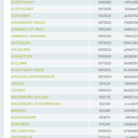
GEESTHACHT
5930060
44f7e955
GLÜCKSTADT
5970035
1f1bbed7
GORLEBEN
5910020
ac507f42
GRAUERORT REEDE
5970026
7398029b
HAMBURG ST. PAULI
5952050
d488c5cc
HAMBURG-HARBURG
5952025
706e5110
HETLINGEN
5970010
599c23b1
HITZACKER
5920010
a26e57c9
HOHNSTORF
5930040
d9289367
KOLLMAR
5970025
3ed90357
KRAUTSAND REEDE
5970031
8c20b4dc
KRÜCKAU-SPERRWERK AP
5970024
a653eb04
LENZEN
503120
c80a4f21
LÜHORT
5960010
8d18d129
MAGDEBURG-BUCKAU
502170
b8567c1e
MAGDEBURG-STROMBRÜCKE
502180
ccccb57f
MEISSEN
501080
24440872
MÜGGENDORF
503070
48f2661f
MÜHLBERG
501160
16b9b4e7
NEU DARCHAU
5930010
67d6e882
NIEGRIPP AP
502240
3adf88fd