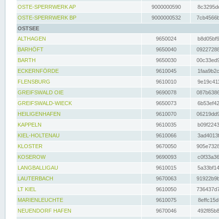
OSTE-SPERRWERK AP
9000000590
8c3295dc
OSTE-SPERRWERK BP
9000000532
7cb4566b
OSTSEE
ALTHAGEN
9650024
b8d05bf9
BARHÖFT
9650040
09227288
BARTH
9650030
00c33ed9
ECKERNFÖRDE
9610045
1faa9b2c
FLENSBURG
9610010
9e19c411
GREIFSWALD OIE
9690078
087b6386
GREIFSWALD-WIECK
9650073
6b53ef42
HEILIGENHAFEN
9610070
06219dd9
KAPPELN
9610035
b09f2243
KIEL-HOLTENAU
9610066
3ad4013f
KLOSTER
9670050
905e7328
KOSEROW
9690093
c0f33a36
LANGBALLIGAU
9610015
5a33bf14
LAUTERBACH
9670063
91922b9b
LT KIEL
9610050
736437d7
MARIENLEUCHTE
9610075
8effc15d
NEUENDORF HAFEN
9670046
492f85b8