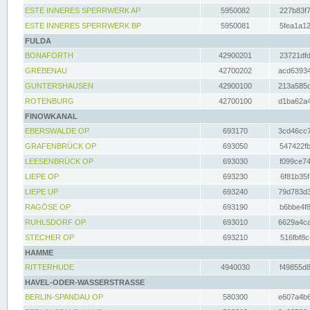
ESTE INNERES SPERRWERK AP
5950082
227b83f7
ESTE INNERES SPERRWERK BP
5950081
5fea1a12
FULDA
BONAFORTH
42900201
23721dfd
GREBENAU
42700202
acd63934
GUNTERSHAUSEN
42900100
213a585d
ROTENBURG
42700100
d1ba62a4
FINOWKANAL
EBERSWALDE OP
693170
3cd46cc7
GRAFENBRÜCK OP
693050
547422fb
LEESENBRÜCK OP
693030
f099ce74
LIEPE OP
693230
6f81b35f
LIEPE UP
693240
79d783d3
RAGÖSE OP
693190
b6bbe4f8
RUHLSDORF OP
693010
6629a4ca
STECHER OP
693210
516fbf8c
HAMME
RITTERHUDE
4940030
f49855d8
HAVEL-ODER-WASSERSTRASSE
BERLIN-SPANDAU OP
580300
e607a4b6