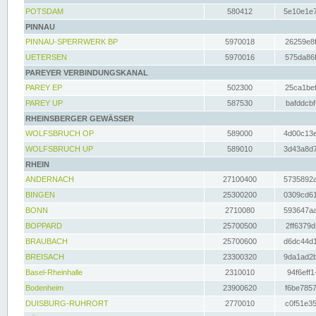
POTSDAM
580412
5e10e1e7
PINNAU
PINNAU-SPERRWERK BP
5970018
26259e8f
UETERSEN
5970016
575da86f
PAREYER VERBINDUNGSKANAL
PAREY EP
502300
25ca1bef
PAREY UP
587530
bafddcbf
RHEINSBERGER GEWÄSSER
WOLFSBRUCH OP
589000
4d00c13e
WOLFSBRUCH UP
589010
3d43a8d7
RHEIN
ANDERNACH
27100400
5735892a
BINGEN
25300200
0309cd61
BONN
2710080
593647aa
BOPPARD
25700500
2ff6379d
BRAUBACH
25700600
d6dc44d1
BREISACH
23300320
9da1ad2b
Basel-Rheinhalle
2310010
94f6eff1
Bodenheim
23900620
f6be7857
DUISBURG-RUHRORT
2770010
c0f51e35