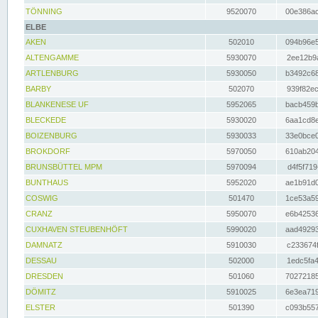
TÖNNING
9520070
00e386ac
ELBE
AKEN
502010
094b96e5
ALTENGAMME
5930070
2ee12b9a
ARTLENBURG
5930050
b3492c68
BARBY
502070
939f82ec
BLANKENESE UF
5952065
bacb459b
BLECKEDE
5930020
6aa1cd8e
BOIZENBURG
5930033
33e0bce0
BROKDORF
5970050
610ab204
BRUNSBÜTTEL MPM
5970094
d4f5f719
BUNTHAUS
5952020
ae1b91d0
COSWIG
501470
1ce53a59
CRANZ
5950070
e6b42536
CUXHAVEN STEUBENHÖFT
5990020
aad49293
DAMNATZ
5910030
c233674f
DESSAU
502000
1edc5fa4
DRESDEN
501060
70272185
DÖMITZ
5910025
6e3ea719
ELSTER
501390
c093b557