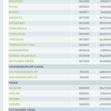
NEUSTADT
9610080
3f0b6b74
Prerow
9650027
7d50c68c
RUDEN
9690077
1fa822e6
SASSNITZ
9670065
9e7b2a4d
SCHLESWIG
9610040
09370c05
STAHLBRODE
9650070
340707f4
STRALSUND
9650043
b9163121
THIESSOW
9670067
d1c9bb3c
TIMMENDORF POEL
9630007
d22c341b
WARNEMÜNDE
9640015
220ff4c6
WISMAR-BAUMHAUS
9630008
95a0ab45
WITTOWER FÄHRE
9670055
4b348b56
ORANIENBURGER KANAL
SACHSENHAUSEN OP
580240
adbd3144
SACHSENHAUSEN UP
581840
0a6fe221
PEENE
AALBUDE
9660009
8ba772ed
ANKLAM
9660001
22fd01e0
DEMMIN
9660007
b7e238e8
JARMEN
9660005
a3328262
POTSDAMER HAVEL