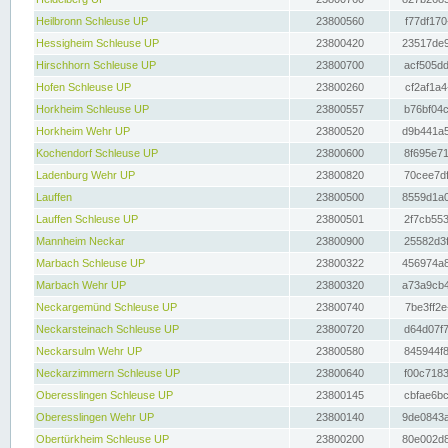
Heilbronn Schleuse UP
23800560
f77df170
Hessigheim Schleuse UP
23800420
23517de9
Hirschhorn Schleuse UP
23800700
acf505dd
Hofen Schleuse UP
23800260
cf2af1a4
Horkheim Schleuse UP
23800557
b76bf04c
Horkheim Wehr UP
23800520
d9b441a5
Kochendorf Schleuse UP
23800600
8f695e71
Ladenburg Wehr UP
23800820
70cee7df
Lauffen
23800500
8559d1a0
Lauffen Schleuse UP
23800501
2f7cb553
Mannheim Neckar
23800900
25582d3f
Marbach Schleuse UP
23800322
456974a8
Marbach Wehr UP
23800320
a73a9cb4
Neckargemünd Schleuse UP
23800740
7be3ff2e
Neckarsteinach Schleuse UP
23800720
d64d07f7
Neckarsulm Wehr UP
23800580
845944f8
Neckarzimmern Schleuse UP
23800640
f00c7183
Oberesslingen Schleuse UP
23800145
cbfae6bc
Oberesslingen Wehr UP
23800140
9de0843a
Obertürkheim Schleuse UP
23800200
80e002d8