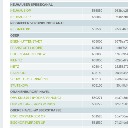
NEUHAUSER SPEISEKANAL
NEUHAUS OP
585850
963bdc26
NEUHAUS UP
585860
bf48cefd
NIEGRIPPER VERBINDUNGSKANAL
NIEGRIPP BP
587500
e506460f
ODER
EISENHÜTTENSTADT
603000
8675aa70
FRANKFURT1 (ODER)
603031
bffdf7f2
HOHENSAATEN-FINOW
603080
f7a639a4
KIENITZ
603050
6298a8f9
KIETZ
603040
16258271
RATZDORF
603140
ca3f535b
SCHWEDT-ODERBRÜCKE
603130
e28babaa
STÜTZKOW
603100
30bff0df
ORANIENBURGER HAVEL
OHV KM 3.014 (HOCHSPANNUNG)
580271
eea7e3dc
OHv km 1.467 (Blaues Wunder)
580272
8b51c505
OBERE HAVEL-WASSERSTRASSE
BISCHOFSWERDER OP
581520
16a780aa
BISCHOFSWERDER UP
581530
74134dc6