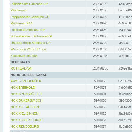
Pleidelsheim Schleuse UP
23800400
6e183f4b
Plochingen
23800100
be7ce40e
Poppenweiler Schleuse UP
23800300
f4854a4c
Rockenau SKA
23800690
4c00a166
Rockenau Schleuse UP
23800680
5ab4f00f
Schwabenheim Schleuse UP
23800800
ec9d3a4d
Untertürkheim Schleuse UP
23800220
a5ca02fb
Wieblingen Wehr UP neu
23800780
66d887a6
Ziegelhausen AMS
23800745
3944c1fd
NEUE MAAS
ROTTERDAM
123456786
a269e3be
NORD-OSTSEE-KANAL
AWK STROHBRÜCK
5970069
0e192297
NOK BREIHOLZ
5970075
4a904d59
NOK BRUNSBÜTTEL
5970091
85fc0dac
NOK DÜKERSWISCH
5970085
3954300d
NOK KIEL AUSSEN
5650068
6dc44585
NOK KIEL BINNEN
5979020
8af24d6a
NOK KÖNIGSFÖRDE
5970067
d0ec2790
NOK RENDSBURG
5970074
8c8afb56