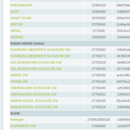
RHEINWEILER
23300130
06b978dd
RUST
23300580
5389b878
SANKT GOAR
25700300
550eb7e9
SPEYER
23700600
2cb8ae5b
WESEL
2770040
f33c3cc9
WORMS
23900200
844a620f
RHEIN-HERNE-KANAL
DUISBURG-MEIDERICH SCHLEUSE OW
27700262
f18e81da
DUISBURG-MEIDERICH SCHLEUSE UW
27700273
48780245
GELSENKIRCHEN SCHLEUSE OW
27700229
5b9f8134
GELSENKIRCHEN SCHLEUSE UW
27700230
427318d0
HERNE OW
27700150
ac6c4362
HERNE UW
27700160
b9975ea1
OBERHAUSEN SCHLEUSE OW
27700240
e251f943
OBERHAUSEN SCHLEUSE UW
27700251
12f63015
WANNE EICKEL SCHLEUSE OW
27700193
05ca0e33
WANNE EICKEL SCHLEUSE UW
27700218
23045f8b
RUHR
Hattingen
2769510000100
c0594fb5
RUHRWEHR OW
27600090
12a3037f