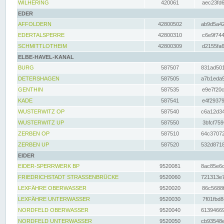
WILHERING
420061
aec23fd6
EDER
AFFOLDERN
42800502
ab9d5a42
EDERTALSPERRE
42800310
c6e9f744
SCHMITTLOTHEIM
42800309
d2155fa6
ELBE-HAVEL-KANAL
BURG
587507
831ad501
DETERSHAGEN
587505
a7b1eda9
GENTHIN
587535
e9e7f20c
KADE
587541
e4f29379
WUSTERWITZ OP
587540
c6a12d34
WUSTERWITZ UP
587550
3bfcf759
ZERBEN OP
587510
64c37072
ZERBEN UP
587520
532d8718
EIDER
EIDER-SPERRWERK BP
9520081
8ac85e6c
FRIEDRICHSTADT STRASSENBRÜCKE
9520060
721313e7
LEXFÄHRE OBERWASSER
9520020
86c5688f
LEXFÄHRE UNTERWASSER
9520030
7f01fbd8
NORDFELD OBERWASSER
9520040
61394669
NORDFELD UNTERWASSER
9520050
cb93548e