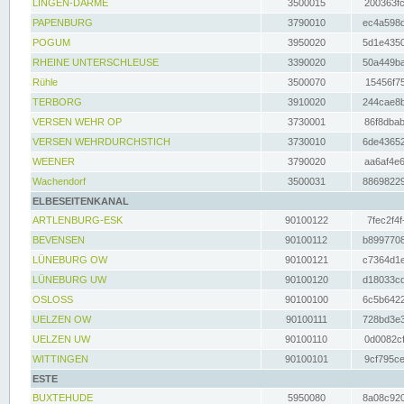
LINGEN-DARME
3500015
200363fc
PAPENBURG
3790010
ec4a598d
POGUM
3950020
5d1e4350
RHEINE UNTERSCHLEUSE
3390020
50a449ba
Rühle
3500070
15456f75
TERBORG
3910020
244cae8b
VERSEN WEHR OP
3730001
86f8dbab
VERSEN WEHRDURCHSTICH
3730010
6de43652
WEENER
3790020
aa6af4e6
Wachendorf
3500031
88698229
ELBESEITENKANAL
ARTLENBURG-ESK
90100122
7fec2f4f
BEVENSEN
90100112
b8997708
LÜNEBURG OW
90100121
c7364d1e
LÜNEBURG UW
90100120
d18033cd
OSLOSS
90100100
6c5b6422
UELZEN OW
90100111
728bd3e3
UELZEN UW
90100110
0d0082cf
WITTINGEN
90100101
9cf795ce
ESTE
BUXTEHUDE
5950080
8a08c920