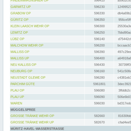
FINDENWIRUNSHIER OP
596410
a5902c55
GARWITZ UP
596230
12499527
GRABOW OP
596330
db4a69b2
GÜRITZ OP
596350
956ce5ff
KLEIN LAASCH WEHR OP
596300
25530a3e
LEWITZ OP
596250
7bbd90ad
LÜBZ OP
596140
d75442cf
MALCHOW WEHR OP
596200
bccaacb3
MALLISS OP
596390
497c29ee
MALLISS UP
596400
a64918a6
NEU KALLISS OP
596430
30739ff3
NEUBURG OP
596160
541c508a
NEUSTADT GLEWE OP
596280
c4381eb3
PARCHIM GÜTE
5961801
3dec3921
PLAU OP
596080
3ffddb2c
PLAU UP
596090
506e6b03
WAREN
596030
bd317edd
MÜGGELSPREE
GROSSE TRÄNKE WEHR OP
582660
81630fdd
GROSSE TRÄNKE WEHR UP
582670
cfad4ee5
MÜRITZ-HAVEL-WASSERSTRASSE