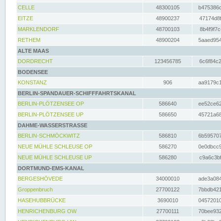
CELLE
48300105
b475386c
EITZE
48900237
47174d8f
MARKLENDORF
48700103
8b4f9f7c
RETHEM
48900204
5aaed954
ALTE MAAS
DORDRECHT
123456785
6c6f84c2
BODENSEE
KONSTANZ
906
aa9179c1
BERLIN-SPANDAUER-SCHIFFFAHRTSKANAL
BERLIN-PLÖTZENSEE OP
586640
ee52ce62
BERLIN-PLÖTZENSEE UP
586650
45721a68
DAHME-WASSERSTRASSE
BERLIN-SCHMÖCKWITZ
586810
6b595707
NEUE MÜHLE SCHLEUSE OP
586270
0e0dbcc9
NEUE MÜHLE SCHLEUSE UP
586280
c9a6c3bf
DORTMUND-EMS-KANAL
BERGESHÖVEDE
34000010
ade3a084
Groppenbruch
27700122
7bbdb421
HASEHUBBRÜCKE
3690010
04572010
HENRICHENBURG OW
27700111
70bee932