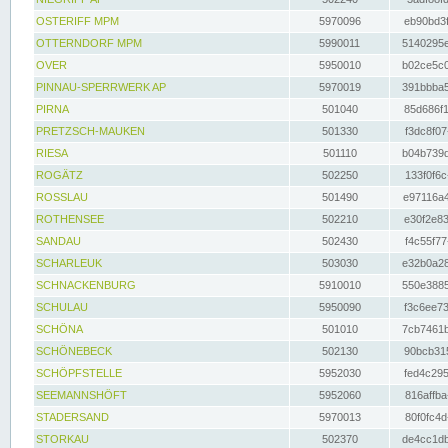
OSTERIFF MPM
5970096
eb90bd3f
OTTERNDORF MPM
5990011
5140295e
OVER
5950010
b02ce5c0
PINNAU-SPERRWERK AP
5970019
391bbba5
PIRNA
501040
85d686f1
PRETZSCH-MAUKEN
501330
f3dc8f07
RIESA
501110
b04b739d
ROGÄTZ
502250
133f0f6c
ROSSLAU
501490
e97116a4
ROTHENSEE
502210
e30f2e83
SANDAU
502430
f4c55f77
SCHARLEUK
503030
e32b0a28
SCHNACKENBURG
5910010
550e3885
SCHULAU
5950090
f3c6ee73
SCHÖNA
501010
7cb7461b
SCHÖNEBECK
502130
90bcb315
SCHÖPFSTELLE
5952030
fed4c295
SEEMANNSHÖFT
5952060
816affba
STADERSAND
5970013
80f0fc4d
STORKAU
502370
de4cc1db