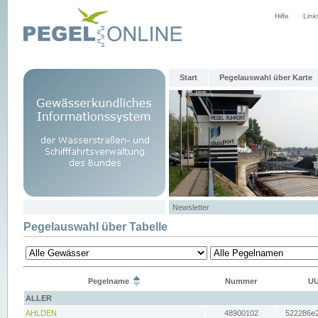
Hilfe
Link
Start
Pegelauswahl über Karte
Newsletter
Pegelauswahl über Tabelle
Pegelname
Nummer
UU
ALLER
AHLDEN
48900102
522286e2