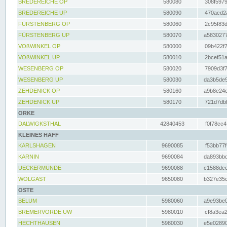
BREDEREICHE OP
580080
308f5979
BREDEREICHE UP
580090
470acd2a
FÜRSTENBERG OP
580060
2c95f83d
FÜRSTENBERG UP
580070
a5830277
VOßWINKEL OP
580000
09b422f7
VOßWINKEL UP
580010
2bcef51a
WESENBERG OP
580020
7909d3f7
WESENBERG UP
580030
da3b5de9
ZEHDENICK OP
580160
a9b8e24c
ZEHDENICK UP
580170
721d7dbf
ORKE
DALWIGKSTHAL
42840453
f0f78cc4
KLEINES HAFF
KARLSHAGEN
9690085
f53bb77f
KARNIN
9690084
da893bbd
UECKERMÜNDE
9690088
c1588dcc
WOLGAST
9650080
b327e35c
OSTE
BELUM
5980060
a9e93be0
BREMERVÖRDE UW
5980010
cf8a3ea2
HECHTHAUSEN
5980030
e5e02890