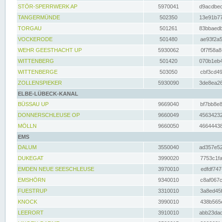
STÖR-SPERRWERK AP
5970041
d9acdbec
TANGERMÜNDE
502350
13e91b77
TORGAU
501261
83bbaedb
VOCKERODE
501480
ae93f2a5
WEHR GEESTHACHT UP
5930062
0f7f58a8
WITTENBERG
501420
070b1eb4
WITTENBERGE
503050
cbf3cd49
ZOLLENSPIEKER
5930090
3de8ea26
ELBE-LÜBECK-KANAL
BÜSSAU UP
9669040
bf7bb8e8
DONNERSCHLEUSE OP
9660049
45634232
MÖLLN
9660050
46644438
EMS
DALUM
3550040
ad357e52
DUKEGAT
3990020
7753c1fa
EMDEN NEUE SEESCHLEUSE
3970010
edfdf747
EMSHÖRN
9340010
c8af067c
FUESTRUP
3310010
3a8ed45f
KNOCK
3990010
438b565e
LEERORT
3910010
abb23dad