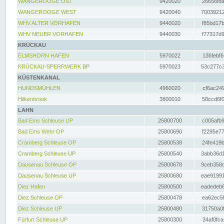
WANGEROOGE OST
9420020
26656fda
WANGEROOGE WEST
9420040
70039212
WHV ALTER VORHAFEN
9440020
f85bd17b
WHV NEUER VORHAFEN
9440030
f77317d9
KRÜCKAU
ELMSHORN HAFEN
5970022
136febf6
KRÜCKAU-SPERRWERK BP
5970023
53c277c3
KÜSTENKANAL
HUNDSMÜHLEN
4960020
cf6ac249
Hilkenbrook
3800010
58ccd6f0
LAHN
Bad Ems Schleuse UP
25800700
c005afb9
Bad Ems Wehr OP
25800690
f2295e77
Cramberg Schleuse OP
25800538
24fe419b
Cramberg Schleuse UP
25800540
3abb36d1
Dausenau Schleuse OP
25800678
9ceb358c
Dausenau Schleuse UP
25800680
eae91991
Diez Hafen
25800500
eadedeb6
Diez Schleuse OP
25800478
ea62ec5f
Diez Schleuse UP
25800480
31750a0f
Fürfurt Schleuse UP
25800300
34af0fca