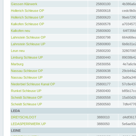
Giessen Klärwerk
25800100
4b386a6a
Hollerich Schleuse OP
25800618
cedc9b0c
Hollerich Schleuse UP
25800620
9beb7290
Kalkofen Schleuse OP
25800578
a7034573
Kalkofen neu
25800600
64f735fd
Lahnstein Schleuse OP
25800798
664d68ea
Lahnstein Schleuse UP
25800800
6b6b31e2
Leun neu
25800200
32807065
Limburg Schleuse UP
25800440
89038b42
Marburg
25830056
4e7a6cfa
Nassau Schleuse OP
25800638
29cb44a2
Nassau Schleuse UP
25800640
3a90a346
Niederbiel Schleuse Kanal OP
25800177
57c8e437
Runkel Schleuse UP
25800400
b85b17cc
Scheidt Schleuse OP
25800558
15a50d2b
Scheidt Schleuse UP
25800560
7dfe4776
LEDA
DREYSCHLOOT
3880010
d4df3617
LEDASPERRWERK UP
3880050
5e6ae93a
LEINE