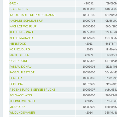
GREIN
420091
f3bf0b0b
HOFKIRCHEN
10088003
616dd98e
INGOLSTADT LUITPOLDSTRASSE
10046105
824a046b
KACHLET SCHLEUSE UP
10090708
0fd56e0a
KACHLET WEHR UP
10090408
560cf185
KELHEIM DONAU
10053009
296fc6d4
KELHEIMWINZER
10054500
c9409937
KIENSTOCK
42011
56178f74
KORNEUBURG
42013
ff44be4a
MAUTHAUSEN
42009
6b002fef
OBERNDORF
10056302
e476bcad
PASSAU DONAU
10091008
9f12c405
PASSAU ILZSTADT
10092000
33ceb441
PFATTER
10068006
f768173a
PFELLING
10078000
7fe63a95
REGENSBURG EISERNE BRÜCKE
10061007
eebd633a
SCHWABELWEIS
10062000
7644f1d7
THEBNERSTRASSL
42015
f7b5c3d3
VILSHOFEN
10089006
e6d68ab7
WILDUNGSMAUER
42014
35846b8b