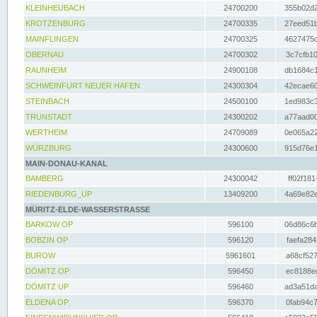
KLEINHEUBACH
24700200
355b02d2
KROTZENBURG
24700335
27eed51b
MAINFLINGEN
24700325
4627475d
OBERNAU
24700302
3c7cfb10
RAUNHEIM
24900108
db1684c1
SCHWEINFURT NEUER HAFEN
24300304
42ecae60
STEINBACH
24500100
1ed983c3
TRUNSTADT
24300202
a77aad00
WERTHEIM
24709089
0e065a22
WÜRZBURG
24300600
915d76e1
MAIN-DONAU-KANAL
BAMBERG
24300042
ff02f181
RIEDENBURG_UP
13409200
4a69e82e
MÜRITZ-ELDE-WASSERSTRASSE
BARKOW OP
596100
06d86c6b
BOBZIN OP
596120
faefa284
BUROW
5961601
a68cf527
DÖMITZ OP
596450
ec8188ee
DÖMITZ UP
596460
ad3a51da
ELDENA OP
596370
0fab94c7