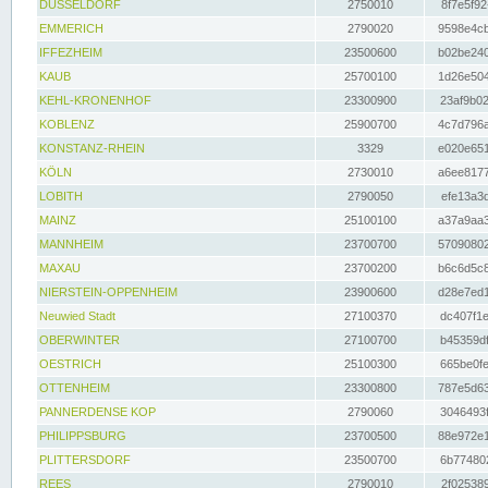
DÜSSELDORF
2750010
8f7e5f92
EMMERICH
2790020
9598e4cb
IFFEZHEIM
23500600
b02be240
KAUB
25700100
1d26e504
KEHL-KRONENHOF
23300900
23af9b02
KOBLENZ
25900700
4c7d796a
KONSTANZ-RHEIN
3329
e020e651
KÖLN
2730010
a6ee8177
LOBITH
2790050
efe13a3d
MAINZ
25100100
a37a9aa3
MANNHEIM
23700700
57090802
MAXAU
23700200
b6c6d5c8
NIERSTEIN-OPPENHEIM
23900600
d28e7ed1
Neuwied Stadt
27100370
dc407f1e
OBERWINTER
27100700
b45359df
OESTRICH
25100300
665be0fe
OTTENHEIM
23300800
787e5d63
PANNERDENSE KOP
2790060
3046493f
PHILIPPSBURG
23700500
88e972e1
PLITTERSDORF
23500700
6b774802
REES
2790010
2f025389