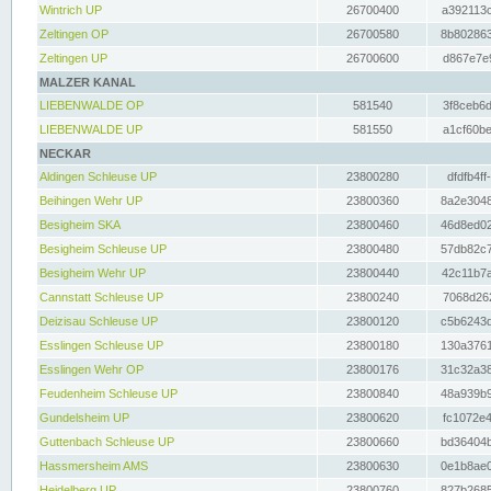
Wintrich UP
26700400
a392113c
Zeltingen OP
26700580
8b802863
Zeltingen UP
26700600
d867e7e9
MALZER KANAL
LIEBENWALDE OP
581540
3f8ceb6d
LIEBENWALDE UP
581550
a1cf60be
NECKAR
Aldingen Schleuse UP
23800280
dfdfb4ff
Beihingen Wehr UP
23800360
8a2e3048
Besigheim SKA
23800460
46d8ed02
Besigheim Schleuse UP
23800480
57db82c7
Besigheim Wehr UP
23800440
42c11b7a
Cannstatt Schleuse UP
23800240
7068d262
Deizisau Schleuse UP
23800120
c5b6243d
Esslingen Schleuse UP
23800180
130a3761
Esslingen Wehr OP
23800176
31c32a38
Feudenheim Schleuse UP
23800840
48a939b9
Gundelsheim UP
23800620
fc1072e4
Guttenbach Schleuse UP
23800660
bd36404b
Hassmersheim AMS
23800630
0e1b8ae0
Heidelberg UP
23800760
827b2685