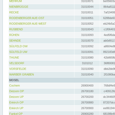
MEHRUM
31010071
be05603a
NIENBRÜGGE
31010044
864a8111
RECKE
31010011
7af19499
RODENBERGER AUE-OST
31010051
6288de60
RODENBERGER AUE-WEST
31010052
eb24b5a3
RUSBEND
31010043
c1f06401
RÜHEN
31010093
4ed5f6da
SEHNDE
31010070
ab0d9117
SÜLFELD OW
31010092
a8604e8f
SÜLFELD UW
31010091
892183d6
THUNE
31010080
42b865fb
VELSDORF
3101012
36f80081
VORSFELDE
31010090
dbb2bb9f
WARBER GRABEN
31010040
2f1080ba
MOSEL
Cochem
26900400
768df4e9
Detzem OP
26700180
c40912fd
Detzem UP
26700200
dc344605
Enkirch OP
26700880
87207dcd
Enkirch UP
26700900
ee861944
Fankel OP
26900280
68198b48