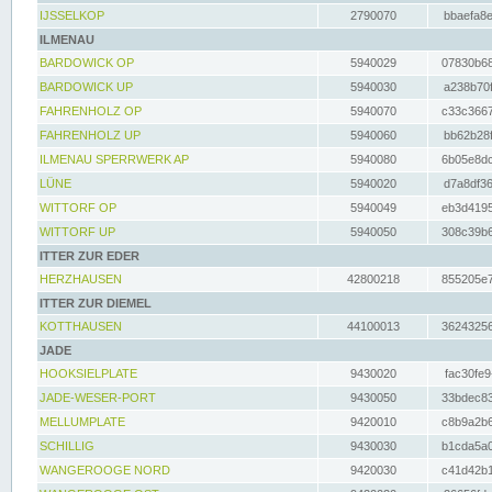
IJSSELKOP
2790070
bbaefa8e
ILMENAU
BARDOWICK OP
5940029
07830b68
BARDOWICK UP
5940030
a238b70f
FAHRENHOLZ OP
5940070
c33c3667
FAHRENHOLZ UP
5940060
bb62b28f
ILMENAU SPERRWERK AP
5940080
6b05e8dc
LÜNE
5940020
d7a8df36
WITTORF OP
5940049
eb3d4195
WITTORF UP
5940050
308c39b6
ITTER ZUR EDER
HERZHAUSEN
42800218
855205e7
ITTER ZUR DIEMEL
KOTTHAUSEN
44100013
36243256
JADE
HOOKSIELPLATE
9430020
fac30fe9
JADE-WESER-PORT
9430050
33bdec83
MELLUMPLATE
9420010
c8b9a2b6
SCHILLIG
9430030
b1cda5a0
WANGEROOGE NORD
9420030
c41d42b1