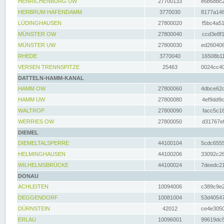
HENRICHENBURG UW
27700133
e6b68bc2
HERBRUM HAFENDAMM
3770030
8177a148
LÜDINGHAUSEN
27800020
f5bc4a51
MÜNSTER OW
27800040
ccd3e8f1
MÜNSTER UW
27800030
ed260406
RHEDE
3770040
16508b11
VERSEN TRENNSPITZE
25463
0024cc40
DATTELN-HAMM-KANAL
HAMM OW
27800060
4dbce62d
HAMM UW
27800080
4ef9dd9c
WALTROP
27800090
facc5c16
WERRIES OW
27800050
d31767ef
DIEMEL
DIEMELTALSPERRE
44100104
5cdc6555
HELMINGHAUSEN
44100206
33092c28
WILHELMSBRÜCKE
44100024
7deedc21
DONAU
ACHLEITEN
10094006
c389c9e2
DEGGENDORF
10081004
53d40547
DÜRNSTEIN
42012
ce4e3050
ERLAU
10096001
99619dc5