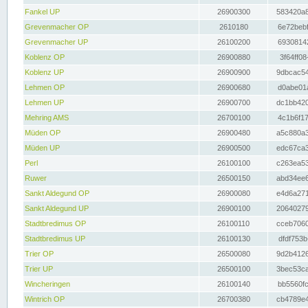
Fankel UP
26900300
583420a8
Grevenmacher OP
2610180
6e72bebf
Grevenmacher UP
26100200
69308142
Koblenz OP
26900880
3f64ff08
Koblenz UP
26900900
9dbcac54
Lehmen OP
26900680
d0abe01a
Lehmen UP
26900700
dc1bb420
Mehring AMS
26700100
4c1b6f17
Müden OP
26900480
a5c880a3
Müden UP
26900500
edc67ca3
Perl
26100100
c263ea53
Ruwer
26500150
abd34ee6
Sankt Aldegund OP
26900080
e4d6a271
Sankt Aldegund UP
26900100
20640279
Stadtbredimus OP
26100110
cceb7060
Stadtbredimus UP
26100130
dfdf753b
Trier OP
26500080
9d2b4126
Trier UP
26500100
3bec53ca
Wincheringen
26100140
bb5560fc
Wintrich OP
26700380
cb4789e4