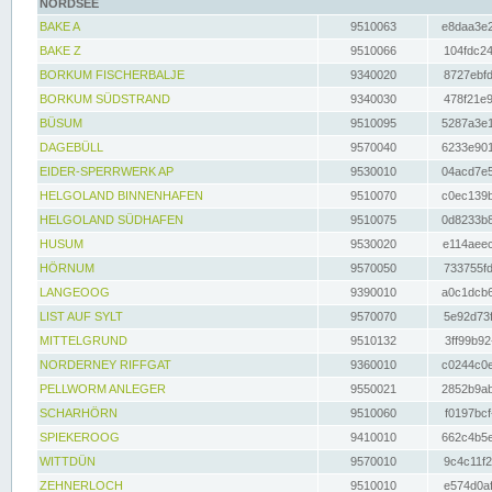
NORDSEE
BAKE A
9510063
e8daa3e2
BAKE Z
9510066
104fdc24
BORKUM FISCHERBALJE
9340020
8727ebfd
BORKUM SÜDSTRAND
9340030
478f21e9
BÜSUM
9510095
5287a3e1
DAGEBÜLL
9570040
6233e901
EIDER-SPERRWERK AP
9530010
04acd7e5
HELGOLAND BINNENHAFEN
9510070
c0ec139b
HELGOLAND SÜDHAFEN
9510075
0d8233b8
HUSUM
9530020
e114aeec
HÖRNUM
9570050
733755fd
LANGEOOG
9390010
a0c1dcb6
LIST AUF SYLT
9570070
5e92d73f
MITTELGRUND
9510132
3ff99b92
NORDERNEY RIFFGAT
9360010
c0244c0e
PELLWORM ANLEGER
9550021
2852b9ab
SCHARHÖRN
9510060
f0197bcf
SPIEKEROOG
9410010
662c4b5e
WITTDÜN
9570010
9c4c11f2
ZEHNERLOCH
9510010
e574d0af