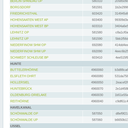
BERLIN-SPANDAU UP
580310
2c68509c
BORGSDORF
581591
1b2e2996
FRIEDRICHSTHAL
603420
314945d6
HOHENSAATEN WEST AP
603400
99309d3e
HOHENSAATEN WEST BP
603310
3404a6e5
LEHNITZ OP
581580
c8a1cf0a
LEHNITZ UP
581590
5bb1f56d
NIEDERFINOW SHW OP
692080
414dd4ee
NIEDERFINOW SHW UP
692090
4eec6b25
SCHWEDT SCHLEUSE BP
603410
4ee515f9
HUNTE
BUTTELERHÖRNE
4960060
b3d88ca6
ELSFLETH OHRT
4960080
531da758
HOLLERSIEL
4960050
2eacef2f
HUNTEBRÜCK
4960070
2e1d458b
OLDENBURG-DRIELAKE
4960030
1b51e55e
REITHÖRNE
4960040
c9df61c4
HAVELKANAL
SCHÖNWALDE OP
587050
d8ef9f21
SCHÖNWALDE UP
587060
b6650b13
IJSSEL