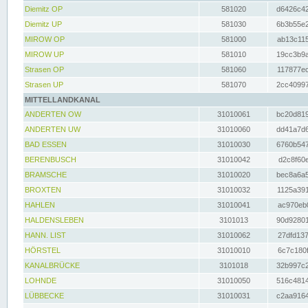
Diemitz OP
581020
d6426c42
Diemitz UP
581030
6b3b55e2
MIROW OP
581000
ab13c115
MIROW UP
581010
19cc3b9a
Strasen OP
581060
117877ec
Strasen UP
581070
2cc40997
MITTELLANDKANAL
ANDERTEN OW
31010061
bc20d819
ANDERTEN UW
31010060
dd41a7d6
BAD ESSEN
31010030
6760b547
BERENBUSCH
31010042
d2c8f60e
BRAMSCHE
31010020
bec8a6a5
BROXTEN
31010032
1125a391
HAHLEN
31010041
ac970eb0
HALDENSLEBEN
3101013
90d92801
HANN. LIST
31010062
27dfd137
HÖRSTEL
31010010
6c7c180f
KANALBRÜCKE
3101018
32b997c2
LOHNDE
31010050
516c4814
LÜBBECKE
31010031
c2aa9164