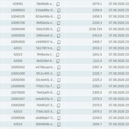
420091
f3bf0b0b-e...
2079.1
07.08.2026 23
10088003
616dd98e-8...
2256.9
07.08.2026 23
10046105
824a046b-9...
2458.3
07.08.2026 23
10090708
0fd56e0a-e...
2230.3
07.08.2026 23
10090408
560cf185-0...
2230.724
07.08.2026 23
10053009
296fc6d4-3...
2414.8
07.08.2026 23
10054500
c9409937-b...
2409.7
07.08.2026 23
42011
56178f74-b...
2015.2
07.08.2026 23
42013
ff44be4a-f...
1941.5
07.08.2026 23
42009
6b002fef-8...
2111.0
07.08.2026 23
10056302
e476bcad-b...
2397.4
07.08.2026 23
10091008
9f12c405-3...
2226.7
07.08.2026 23
10092000
33ceb441-2...
2225.2
07.08.2026 23
10068006
f768173a-7...
2350.7
07.08.2026 23
10078000
7fe63a95-8...
2305.5
07.08.2026 23
10061007
eebd633a-3...
2379.3
07.08.2026 23
10062000
7644f1d7-3...
2376.5
07.08.2026 23
42015
f7b5c3d3-3...
1879.2
07.08.2026 23
10089006
e6d68ab7-5...
2249.5
07.08.2026 23
42014
35846b8b-e...
1894.7
07.08.2026 23