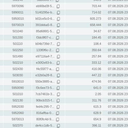
5970096
eb90bd3f-5...
703.44
07.08.2026 23
5990011
5140295e-b...
714.02
07.08.2026 23
5950010
b02ce5c0-6...
605.273
07.08.2026 23
5970019
391bbba5-8...
658.444
07.08.2026 23
501040
85d686f1-5...
34.67
07.08.2026 23
501330
f3dc8f07-c...
184.45
07.08.2026 23
501110
b04b739d-7...
108.4
07.08.2026 23
502250
133f0f6c-2...
350.64
07.08.2026 23
501490
e97116a4-7...
257.84
07.08.2026 23
502210
e30f2e83-b...
333.12
07.08.2026 23
502430
f4c55f77-a...
416.06
07.08.2026 23
503030
e32b0a28-8...
447.22
07.08.2026 23
5910010
550e3885-a...
474.56
07.08.2026 23
5950090
f3c6ee73-5...
641.0
07.08.2026 23
501010
7cb7461b-3...
2.05
07.08.2026 23
502130
90bcb315-f...
311.76
07.08.2026 23
5952030
fed4c295-7...
615.3
07.08.2026 23
5952060
816affba-0...
628.9
07.08.2026 23
5970013
80f0fc4d-9...
654.9
07.08.2026 23
502370
de4cc1db-5...
396.11
07.08.2026 23