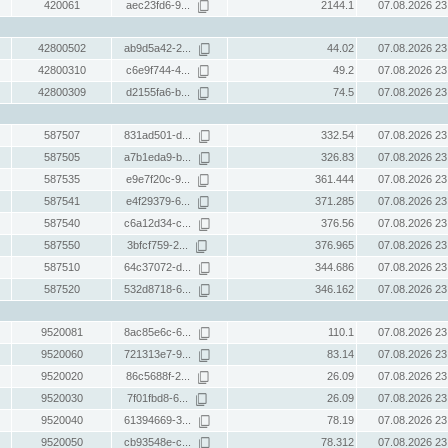
420061
aec23fd6-9...
2144.1
07.08.2026 23
42800502
ab9d5a42-2...
44.02
07.08.2026 23
42800310
c6e9f744-4...
49.2
07.08.2026 23
42800309
d2155fa6-b...
74.5
07.08.2026 23
587507
831ad501-d...
332.54
07.08.2026 23
587505
a7b1eda9-b...
326.83
07.08.2026 23
587535
e9e7f20c-9...
361.444
07.08.2026 23
587541
e4f29379-6...
371.285
07.08.2026 23
587540
c6a12d34-c...
376.56
07.08.2026 23
587550
3bfcf759-2...
376.965
07.08.2026 23
587510
64c37072-d...
344.686
07.08.2026 23
587520
532d8718-6...
346.162
07.08.2026 23
9520081
8ac85e6c-6...
110.1
07.08.2026 23
9520060
721313e7-9...
83.14
07.08.2026 23
9520020
86c5688f-2...
26.09
07.08.2026 23
9520030
7f01fbd8-6...
26.09
07.08.2026 23
9520040
61394669-3...
78.19
07.08.2026 23
9520050
cb93548e-c...
78.312
07.08.2026 23