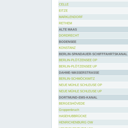
CELLE
EITZE
MARKLENDORF
RETHEM
ALTE MAAS
DORDRECHT
BODENSEE
KONSTANZ
BERLIN-SPANDAUER-SCHIFFFAHRTSKANAL
BERLIN-PLÖTZENSEE OP
BERLIN-PLÖTZENSEE UP
DAHME-WASSERSTRASSE
BERLIN-SCHMÖCKWITZ
NEUE MÜHLE SCHLEUSE OP
NEUE MÜHLE SCHLEUSE UP
DORTMUND-EMS-KANAL
BERGESHÖVEDE
Groppenbruch
HASEHUBBRÜCKE
HENRICHENBURG OW