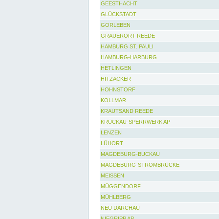
GEESTHACHT
GLÜCKSTADT
GORLEBEN
GRAUERORT REEDE
HAMBURG ST. PAULI
HAMBURG-HARBURG
HETLINGEN
HITZACKER
HOHNSTORF
KOLLMAR
KRAUTSAND REEDE
KRÜCKAU-SPERRWERK AP
LENZEN
LÜHORT
MAGDEBURG-BUCKAU
MAGDEBURG-STROMBRÜCKE
MEISSEN
MÜGGENDORF
MÜHLBERG
NEU DARCHAU
NIEGRIPP AP