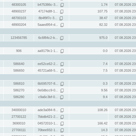
48300105
b475386c-3...
1.74
07.08.2026 23
48900237
47174d8f-1...
107.75
07.08.2026 23
48700103
8b4f9f7c-3...
38.47
07.08.2026 23
48900204
5aaed954-d...
82.32
07.08.2026 23
123456785
6c6f84c2-b...
975.0
07.08.2026 23
906
aa9179c1-1...
0.0
07.08.2026 23
586640
ee52ce62-2...
7.4
07.08.2026 23
586650
45721a68-5...
7.5
07.08.2026 23
586810
6b595707-8...
0.3
07.08.2026 23
586270
0e0dbcc9-0...
9.56
07.08.2026 23
586280
c9a6c3bf-0...
9.4
07.08.2026 23
34000010
ade3a084-8...
108.26
07.08.2026 23
27700122
7bbdb421-2...
07.08.2026 23
3690010
04572010-1...
166.42
07.08.2026 23
27700111
70bee932-1...
14.3
07.08.2026 23