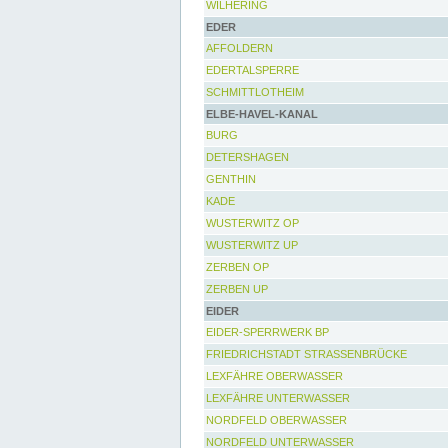
WILHERING
EDER
AFFOLDERN
EDERTALSPERRE
SCHMITTLOTHEIM
ELBE-HAVEL-KANAL
BURG
DETERSHAGEN
GENTHIN
KADE
WUSTERWITZ OP
WUSTERWITZ UP
ZERBEN OP
ZERBEN UP
EIDER
EIDER-SPERRWERK BP
FRIEDRICHSTADT STRASSENBRÜCKE
LEXFÄHRE OBERWASSER
LEXFÄHRE UNTERWASSER
NORDFELD OBERWASSER
NORDFELD UNTERWASSER