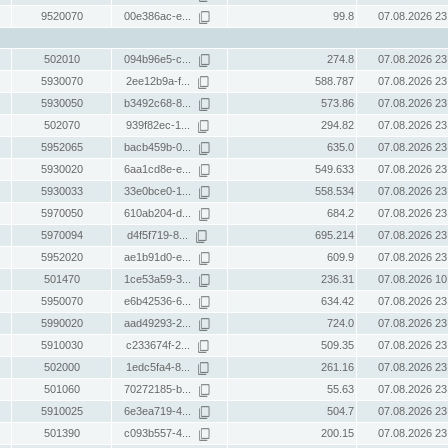
9520070
00e386ac-e...
99.8
07.08.2026 23
502010
094b96e5-c...
274.8
07.08.2026 23
5930070
2ee12b9a-f...
588.787
07.08.2026 23
5930050
b3492c68-8...
573.86
07.08.2026 23
502070
939f82ec-1...
294.82
07.08.2026 23
5952065
bacb459b-0...
635.0
07.08.2026 23
5930020
6aa1cd8e-e...
549.633
07.08.2026 23
5930033
33e0bce0-1...
558.534
07.08.2026 23
5970050
610ab204-d...
684.2
07.08.2026 23
5970094
d4f5f719-8...
695.214
07.08.2026 23
5952020
ae1b91d0-e...
609.9
07.08.2026 23
501470
1ce53a59-3...
236.31
07.08.2026 10
5950070
e6b42536-6...
634.42
07.08.2026 23
5990020
aad49293-2...
724.0
07.08.2026 23
5910030
c233674f-2...
509.35
07.08.2026 23
502000
1edc5fa4-8...
261.16
07.08.2026 23
501060
70272185-b...
55.63
07.08.2026 23
5910025
6e3ea719-4...
504.7
07.08.2026 23
501390
c093b557-4...
200.15
07.08.2026 23