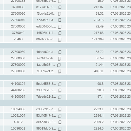
27700133
e6b68bc2-6...
15.9
07.08.2026 23
3770030
8177a148-5...
213.07
07.08.2026 23
27800020
f5bc4a51-0...
39.32
07.08.2026 23
27800040
ccd3e8f1-3...
70.315
07.08.2026 23
27800030
ed260406-b...
72.49
07.08.2026 23
3770040
16508b11-4...
217.86
07.08.2026 23
25463
0024cc40-d...
171.309
07.08.2026 23
27800060
4dbce62d-a...
38.72
07.08.2026 23
27800080
4ef9dd9c-b...
36.59
07.08.2026 23
27800090
facc5c16-f...
2.144
07.08.2026 23
27800050
d31767ef-2...
40.611
07.08.2026 23
44100104
5cdc6555-8...
90.6
07.08.2026 23
44100206
33092c28-2...
90.0
07.08.2026 23
44100024
7deedc21-2...
97.4
07.08.2026 23
10094006
c389c9e2-a...
2223.1
07.08.2026 23
10081004
53d40547-8...
2284.4
07.08.2026 23
42012
ce4e3050-2...
2009.2
07.08.2026 22
10096001
99619dc5-9...
2214.5
07.08.2026 23