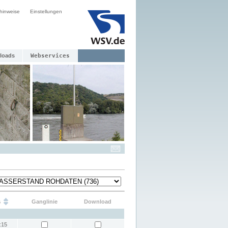
hinweise
Einstellungen
loads
Webservices
s
Ganglinie
Download
:15