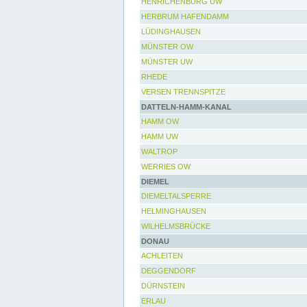
HENRICHENBURG UW
HERBRUM HAFENDAMM
LÜDINGHAUSEN
MÜNSTER OW
MÜNSTER UW
RHEDE
VERSEN TRENNSPITZE
DATTELN-HAMM-KANAL
HAMM OW
HAMM UW
WALTROP
WERRIES OW
DIEMEL
DIEMELTALSPERRE
HELMINGHAUSEN
WILHELMSBRÜCKE
DONAU
ACHLEITEN
DEGGENDORF
DÜRNSTEIN
ERLAU