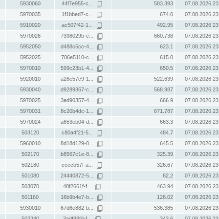
5930060
44f7e955-c...
583.393
07.08.2026 23
5970035
1f1bbed7-c...
674.0
07.08.2026 23
5910020
ac507f42-1...
492.95
07.08.2026 23
5970026
7398029b-c...
660.738
07.08.2026 23
5952050
d488c5cc-4...
623.1
07.08.2026 23
5952025
706e5110-c...
615.0
07.08.2026 23
5970010
599c23b1-4...
650.5
07.08.2026 23
5920010
a26e57c9-1...
522.639
07.08.2026 23
5930040
d9289367-c...
568.987
07.08.2026 23
5970025
3ed90357-4...
666.9
07.08.2026 23
5970031
8c20b4dc-1...
671.787
07.08.2026 23
5970024
a653eb04-d...
663.3
07.08.2026 23
503120
c80a4f21-5...
484.7
07.08.2026 23
5960010
8d18d129-0...
645.5
07.08.2026 23
502170
b8567c1e-8...
325.39
07.08.2026 23
502180
ccccb57f-a...
326.67
07.08.2026 23
501080
24440872-5...
82.2
07.08.2026 23
503070
48f2661f-f...
463.94
07.08.2026 23
501160
16b9b4e7-b...
128.02
07.08.2026 23
5930010
67d6e882-b...
536.385
07.08.2026 23
502240
3adf88fd-f...
343.6
07.08.2026 23