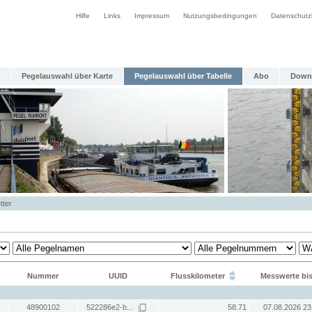
Hilfe
Links
Impressum
Nutzungsbedingungen
Datenschutz
Pegelauswahl über Karte
Pegelauswahl über Tabelle
Abo
Down
tter
Nummer
UUID
Flusskilometer
Messwerte bi
48900102
522286e2-b...
58.71
07.08.2026 23