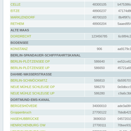
CELLE
48300105
b475386c
EITZE
48900237
47174d8f
MARKLENDORF
48700103
8b4f9f7c
RETHEM
48900204
5aaed954
ALTE MAAS
DORDRECHT
123456785
6c6f84c2
BODENSEE
KONSTANZ
906
aa9179c1
BERLIN-SPANDAUER-SCHIFFFAHRTSKANAL
BERLIN-PLÖTZENSEE OP
586640
ee52ce62
BERLIN-PLÖTZENSEE UP
586650
45721a68
DAHME-WASSERSTRASSE
BERLIN-SCHMÖCKWITZ
586810
6b595707
NEUE MÜHLE SCHLEUSE OP
586270
0e0dbcc9
NEUE MÜHLE SCHLEUSE UP
586280
c9a6c3bf
DORTMUND-EMS-KANAL
BERGESHÖVEDE
34000010
ade3a084
Groppenbruch
27700122
7bbdb421
HASEHUBBRÜCKE
3690010
04572010
HENRICHENBURG OW
27700111
70bee932