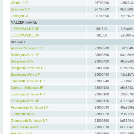
Wintrich UP
26700400
a392113c
Zeltingen OP
26700580
8b802863
Zeltingen UP
26700600
d867e7e9
MALZER KANAL
LIEBENWALDE OP
581540
3f8ceb6d
LIEBENWALDE UP
581550
a1cf60be
NECKAR
Aldingen Schleuse UP
23800280
dfdfb4ff
Beihingen Wehr UP
23800360
8a2e3048
Besigheim SKA
23800460
46d8ed02
Besigheim Schleuse UP
23800480
57db82c7
Besigheim Wehr UP
23800440
42c11b7a
Cannstatt Schleuse UP
23800240
7068d262
Deizisau Schleuse UP
23800120
c5b6243d
Esslingen Schleuse UP
23800180
130a3761
Esslingen Wehr OP
23800176
31c32a38
Feudenheim Schleuse UP
23800840
48a939b9
Gundelsheim UP
23800620
fc1072e4
Guttenbach Schleuse UP
23800660
bd36404b
Hassmersheim AMS
23800630
0e1b8ae0
Heidelberg UP
23800760
827b2685