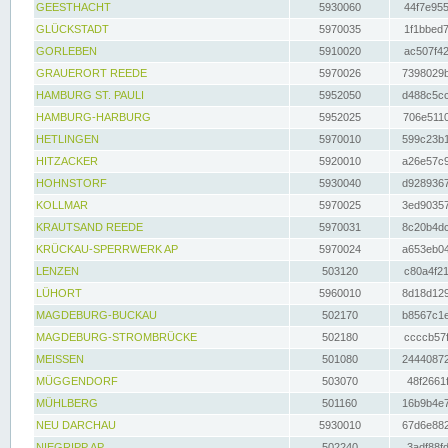
GEESTHACHT
5930060
44f7e955
GLÜCKSTADT
5970035
1f1bbed7
GORLEBEN
5910020
ac507f42
GRAUERORT REEDE
5970026
7398029b
HAMBURG ST. PAULI
5952050
d488c5cc
HAMBURG-HARBURG
5952025
706e5110
HETLINGEN
5970010
599c23b1
HITZACKER
5920010
a26e57c9
HOHNSTORF
5930040
d9289367
KOLLMAR
5970025
3ed90357
KRAUTSAND REEDE
5970031
8c20b4dc
KRÜCKAU-SPERRWERK AP
5970024
a653eb04
LENZEN
503120
c80a4f21
LÜHORT
5960010
8d18d129
MAGDEBURG-BUCKAU
502170
b8567c1e
MAGDEBURG-STROMBRÜCKE
502180
ccccb57f
MEISSEN
501080
24440872
MÜGGENDORF
503070
48f2661f
MÜHLBERG
501160
16b9b4e7
NEU DARCHAU
5930010
67d6e882
NIEGRIPP AP
502240
3adf88fd