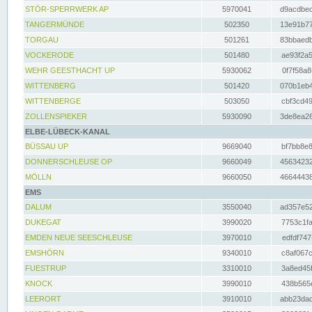
STÖR-SPERRWERK AP
5970041
d9acdbec
TANGERMÜNDE
502350
13e91b77
TORGAU
501261
83bbaedb
VOCKERODE
501480
ae93f2a5
WEHR GEESTHACHT UP
5930062
0f7f58a8
WITTENBERG
501420
070b1eb4
WITTENBERGE
503050
cbf3cd49
ZOLLENSPIEKER
5930090
3de8ea26
ELBE-LÜBECK-KANAL
BÜSSAU UP
9669040
bf7bb8e8
DONNERSCHLEUSE OP
9660049
45634232
MÖLLN
9660050
46644438
EMS
DALUM
3550040
ad357e52
DUKEGAT
3990020
7753c1fa
EMDEN NEUE SEESCHLEUSE
3970010
edfdf747
EMSHÖRN
9340010
c8af067c
FUESTRUP
3310010
3a8ed45f
KNOCK
3990010
438b565e
LEERORT
3910010
abb23dad