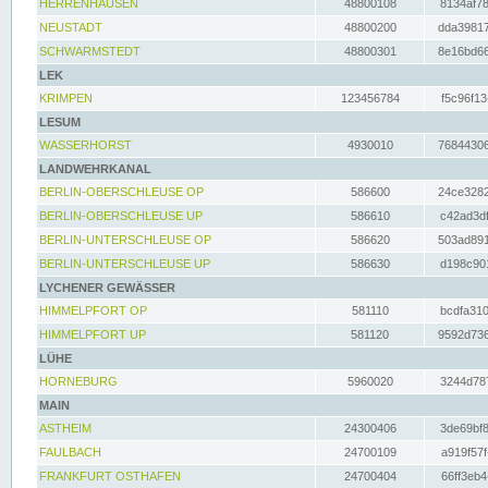
HERRENHAUSEN
48800108
8134af78
NEUSTADT
48800200
dda39817
SCHWARMSTEDT
48800301
8e16bd66
LEK
KRIMPEN
123456784
f5c96f13
LESUM
WASSERHORST
4930010
76844306
LANDWEHRKANAL
BERLIN-OBERSCHLEUSE OP
586600
24ce3282
BERLIN-OBERSCHLEUSE UP
586610
c42ad3df
BERLIN-UNTERSCHLEUSE OP
586620
503ad891
BERLIN-UNTERSCHLEUSE UP
586630
d198c901
LYCHENER GEWÄSSER
HIMMELPFORT OP
581110
bcdfa310
HIMMELPFORT UP
581120
9592d736
LÜHE
HORNEBURG
5960020
3244d787
MAIN
ASTHEIM
24300406
3de69bf8
FAULBACH
24700109
a919f57f
FRANKFURT OSTHAFEN
24700404
66ff3eb4