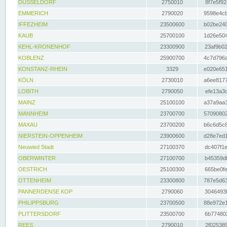
DÜSSELDORF
2750010
8f7e5f92
EMMERICH
2790020
9598e4cb
IFFEZHEIM
23500600
b02be240
KAUB
25700100
1d26e504
KEHL-KRONENHOF
23300900
23af9b02
KOBLENZ
25900700
4c7d796a
KONSTANZ-RHEIN
3329
e020e651
KÖLN
2730010
a6ee8177
LOBITH
2790050
efe13a3d
MAINZ
25100100
a37a9aa3
MANNHEIM
23700700
57090802
MAXAU
23700200
b6c6d5c8
NIERSTEIN-OPPENHEIM
23900600
d28e7ed1
Neuwied Stadt
27100370
dc407f1e
OBERWINTER
27100700
b45359df
OESTRICH
25100300
665be0fe
OTTENHEIM
23300800
787e5d63
PANNERDENSE KOP
2790060
3046493f
PHILIPPSBURG
23700500
88e972e1
PLITTERSDORF
23500700
6b774802
REES
2790010
2f025389