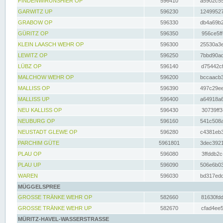
FINDENWIRUNSHIER OP
596410
a5902c55
GARWITZ UP
596230
12499527
GRABOW OP
596330
db4a69b2
GÜRITZ OP
596350
956ce5ff
KLEIN LAASCH WEHR OP
596300
25530a3e
LEWITZ OP
596250
7bbd90ad
LÜBZ OP
596140
d75442cf
MALCHOW WEHR OP
596200
bccaacb3
MALLISS OP
596390
497c29ee
MALLISS UP
596400
a64918a6
NEU KALLISS OP
596430
30739ff3
NEUBURG OP
596160
541c508a
NEUSTADT GLEWE OP
596280
c4381eb3
PARCHIM GÜTE
5961801
3dec3921
PLAU OP
596080
3ffddb2c
PLAU UP
596090
506e6b03
WAREN
596030
bd317edd
MÜGGELSPREE
GROSSE TRÄNKE WEHR OP
582660
81630fdd
GROSSE TRÄNKE WEHR UP
582670
cfad4ee5
MÜRITZ-HAVEL-WASSERSTRASSE