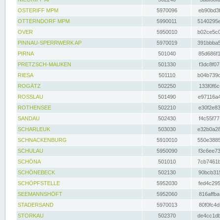
OSTERIFF MPM
5970096
eb90bd3f
OTTERNDORF MPM
5990011
5140295e
OVER
5950010
b02ce5c0
PINNAU-SPERRWERK AP
5970019
391bbba5
PIRNA
501040
85d686f1
PRETZSCH-MAUKEN
501330
f3dc8f07
RIESA
501110
b04b739d
ROGÄTZ
502250
133f0f6c
ROSSLAU
501490
e97116a4
ROTHENSEE
502210
e30f2e83
SANDAU
502430
f4c55f77
SCHARLEUK
503030
e32b0a28
SCHNACKENBURG
5910010
550e3885
SCHULAU
5950090
f3c6ee73
SCHÖNA
501010
7cb7461b
SCHÖNEBECK
502130
90bcb315
SCHÖPFSTELLE
5952030
fed4c295
SEEMANNSHÖFT
5952060
816affba
STADERSAND
5970013
80f0fc4d
STORKAU
502370
de4cc1db