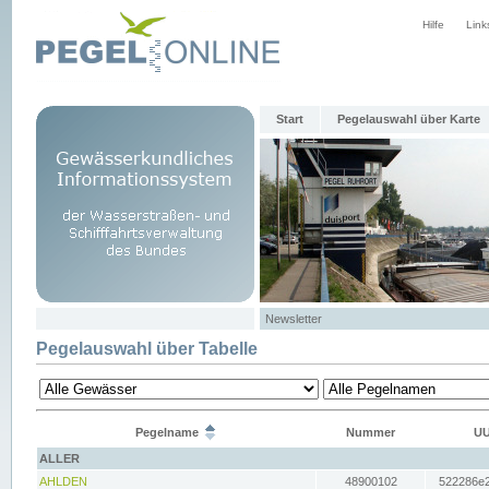
Hilfe
Link
Start
Pegelauswahl über Karte
Newsletter
Pegelauswahl über Tabelle
Pegelname
Nummer
UU
ALLER
AHLDEN
48900102
522286e2