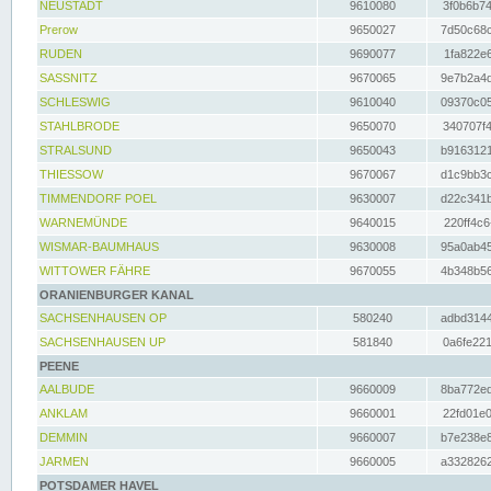
NEUSTADT
9610080
3f0b6b74
Prerow
9650027
7d50c68c
RUDEN
9690077
1fa822e6
SASSNITZ
9670065
9e7b2a4d
SCHLESWIG
9610040
09370c05
STAHLBRODE
9650070
340707f4
STRALSUND
9650043
b9163121
THIESSOW
9670067
d1c9bb3c
TIMMENDORF POEL
9630007
d22c341b
WARNEMÜNDE
9640015
220ff4c6
WISMAR-BAUMHAUS
9630008
95a0ab45
WITTOWER FÄHRE
9670055
4b348b56
ORANIENBURGER KANAL
SACHSENHAUSEN OP
580240
adbd3144
SACHSENHAUSEN UP
581840
0a6fe221
PEENE
AALBUDE
9660009
8ba772ed
ANKLAM
9660001
22fd01e0
DEMMIN
9660007
b7e238e8
JARMEN
9660005
a3328262
POTSDAMER HAVEL