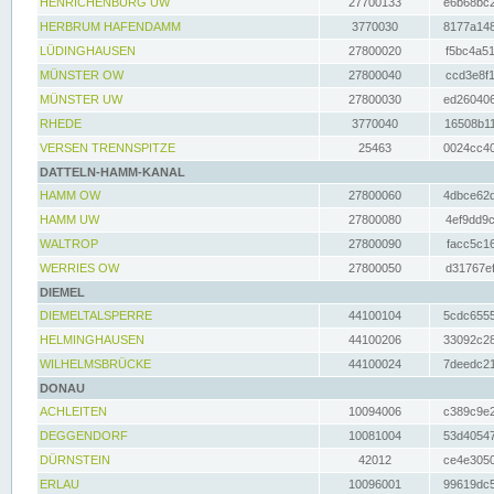
HENRICHENBURG UW
27700133
e6b68bc2
HERBRUM HAFENDAMM
3770030
8177a148
LÜDINGHAUSEN
27800020
f5bc4a51
MÜNSTER OW
27800040
ccd3e8f1
MÜNSTER UW
27800030
ed260406
RHEDE
3770040
16508b11
VERSEN TRENNSPITZE
25463
0024cc40
DATTELN-HAMM-KANAL
HAMM OW
27800060
4dbce62d
HAMM UW
27800080
4ef9dd9c
WALTROP
27800090
facc5c16
WERRIES OW
27800050
d31767ef
DIEMEL
DIEMELTALSPERRE
44100104
5cdc6555
HELMINGHAUSEN
44100206
33092c28
WILHELMSBRÜCKE
44100024
7deedc21
DONAU
ACHLEITEN
10094006
c389c9e2
DEGGENDORF
10081004
53d40547
DÜRNSTEIN
42012
ce4e3050
ERLAU
10096001
99619dc5