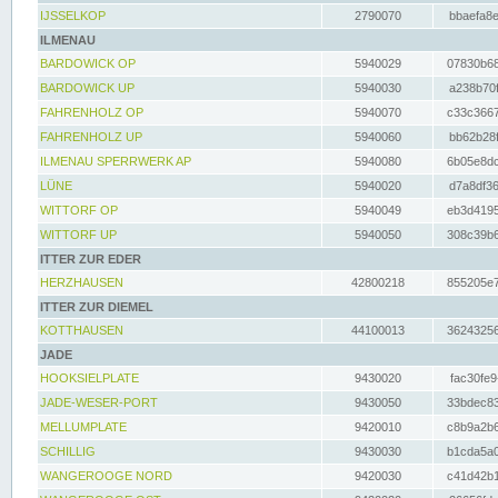
IJSSELKOP
2790070
bbaefa8e
ILMENAU
BARDOWICK OP
5940029
07830b68
BARDOWICK UP
5940030
a238b70f
FAHRENHOLZ OP
5940070
c33c3667
FAHRENHOLZ UP
5940060
bb62b28f
ILMENAU SPERRWERK AP
5940080
6b05e8dc
LÜNE
5940020
d7a8df36
WITTORF OP
5940049
eb3d4195
WITTORF UP
5940050
308c39b6
ITTER ZUR EDER
HERZHAUSEN
42800218
855205e7
ITTER ZUR DIEMEL
KOTTHAUSEN
44100013
36243256
JADE
HOOKSIELPLATE
9430020
fac30fe9
JADE-WESER-PORT
9430050
33bdec83
MELLUMPLATE
9420010
c8b9a2b6
SCHILLIG
9430030
b1cda5a0
WANGEROOGE NORD
9420030
c41d42b1