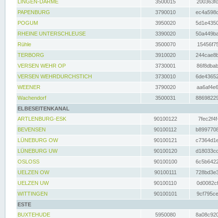
LINGEN-DARME
3500015
200363fc
PAPENBURG
3790010
ec4a598d
POGUM
3950020
5d1e4350
RHEINE UNTERSCHLEUSE
3390020
50a449ba
Rühle
3500070
15456f75
TERBORG
3910020
244cae8b
VERSEN WEHR OP
3730001
86f8dbab
VERSEN WEHRDURCHSTICH
3730010
6de43652
WEENER
3790020
aa6af4e6
Wachendorf
3500031
88698229
ELBESEITENKANAL
ARTLENBURG-ESK
90100122
7fec2f4f
BEVENSEN
90100112
b8997708
LÜNEBURG OW
90100121
c7364d1e
LÜNEBURG UW
90100120
d18033cd
OSLOSS
90100100
6c5b6422
UELZEN OW
90100111
728bd3e3
UELZEN UW
90100110
0d0082cf
WITTINGEN
90100101
9cf795ce
ESTE
BUXTEHUDE
5950080
8a08c920