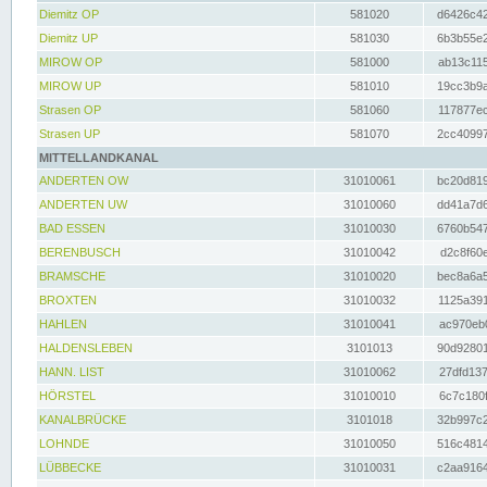
Diemitz OP
581020
d6426c42
Diemitz UP
581030
6b3b55e2
MIROW OP
581000
ab13c115
MIROW UP
581010
19cc3b9a
Strasen OP
581060
117877ec
Strasen UP
581070
2cc40997
MITTELLANDKANAL
ANDERTEN OW
31010061
bc20d819
ANDERTEN UW
31010060
dd41a7d6
BAD ESSEN
31010030
6760b547
BERENBUSCH
31010042
d2c8f60e
BRAMSCHE
31010020
bec8a6a5
BROXTEN
31010032
1125a391
HAHLEN
31010041
ac970eb0
HALDENSLEBEN
3101013
90d92801
HANN. LIST
31010062
27dfd137
HÖRSTEL
31010010
6c7c180f
KANALBRÜCKE
3101018
32b997c2
LOHNDE
31010050
516c4814
LÜBBECKE
31010031
c2aa9164