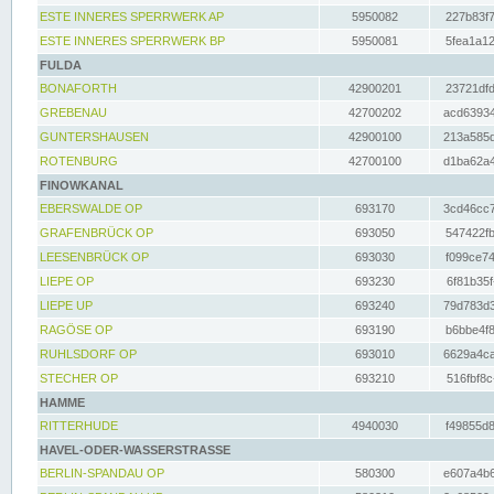
ESTE INNERES SPERRWERK AP
5950082
227b83f7
ESTE INNERES SPERRWERK BP
5950081
5fea1a12
FULDA
BONAFORTH
42900201
23721dfd
GREBENAU
42700202
acd63934
GUNTERSHAUSEN
42900100
213a585d
ROTENBURG
42700100
d1ba62a4
FINOWKANAL
EBERSWALDE OP
693170
3cd46cc7
GRAFENBRÜCK OP
693050
547422fb
LEESENBRÜCK OP
693030
f099ce74
LIEPE OP
693230
6f81b35f
LIEPE UP
693240
79d783d3
RAGÖSE OP
693190
b6bbe4f8
RUHLSDORF OP
693010
6629a4ca
STECHER OP
693210
516fbf8c
HAMME
RITTERHUDE
4940030
f49855d8
HAVEL-ODER-WASSERSTRASSE
BERLIN-SPANDAU OP
580300
e607a4b6