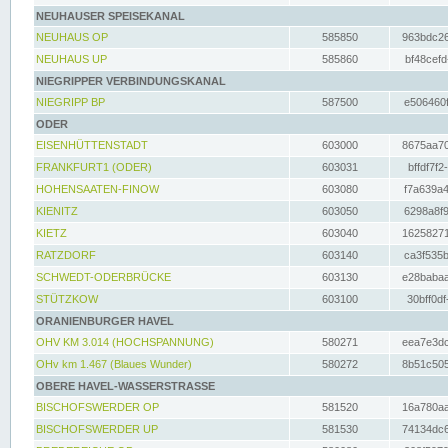
NEUHAUSER SPEISEKANAL
NEUHAUS OP
585850
963bdc26
NEUHAUS UP
585860
bf48cefd
NIEGRIPPER VERBINDUNGSKANAL
NIEGRIPP BP
587500
e506460f
ODER
EISENHÜTTENSTADT
603000
8675aa70
FRANKFURT1 (ODER)
603031
bffdf7f2
HOHENSAATEN-FINOW
603080
f7a639a4
KIENITZ
603050
6298a8f9
KIETZ
603040
16258271
RATZDORF
603140
ca3f535b
SCHWEDT-ODERBRÜCKE
603130
e28babaa
STÜTZKOW
603100
30bff0df
ORANIENBURGER HAVEL
OHV KM 3.014 (HOCHSPANNUNG)
580271
eea7e3dc
OHv km 1.467 (Blaues Wunder)
580272
8b51c505
OBERE HAVEL-WASSERSTRASSE
BISCHOFSWERDER OP
581520
16a780aa
BISCHOFSWERDER UP
581530
74134dc6