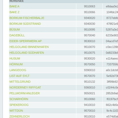
NORDSEE
BAKE A
9510063
e8daa3e2
BAKE Z
9510066
104fdc24
BORKUM FISCHERBALJE
9340020
8727ebfd
BORKUM SÜDSTRAND
9340030
478f21e9
BÜSUM
9510095
5287a3e1
DAGEBÜLL
9570040
6233e901
EIDER-SPERRWERK AP
9530010
04acd7e5
HELGOLAND BINNENHAFEN
9510070
c0ec139b
HELGOLAND SÜDHAFEN
9510075
0d8233b8
HUSUM
9530020
e114aeec
HÖRNUM
9570050
733755fd
LANGEOOG
9390010
a0c1dcb6
LIST AUF SYLT
9570070
5e92d73f
MITTELGRUND
9510132
3ff99b92
NORDERNEY RIFFGAT
9360010
c0244c0e
PELLWORM ANLEGER
9550021
2852b9ab
SCHARHÖRN
9510060
f0197bcf
SPIEKEROOG
9410010
662c4b5e
WITTDÜN
9570010
9c4c11f2
ZEHNERLOCH
9510010
e574d0af