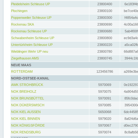
Pleidelsheim Schleuse UP
23800400
6e183f4b
Plochingen
23800100
be7ce40e
Poppenweiler Schleuse UP
23800300
f4854a4c
Rockenau SKA
23800690
4c00a166
Rockenau Schleuse UP
23800680
5ab4f00f
Schwabenheim Schleuse UP
23800800
ec9d3a4d
Untertürkheim Schleuse UP
23800220
a5ca02fb
Wieblingen Wehr UP neu
23800780
66d887a6
Ziegelhausen AMS
23800745
3944c1fd
NEUE MAAS
ROTTERDAM
123456786
a269e3be
NORD-OSTSEE-KANAL
AWK STROHBRÜCK
5970069
0e192297
NOK BREIHOLZ
5970075
4a904d59
NOK BRUNSBÜTTEL
5970091
85fc0dac
NOK DÜKERSWISCH
5970085
3954300d
NOK KIEL AUSSEN
5650068
6dc44585
NOK KIEL BINNEN
5979020
8af24d6a
NOK KÖNIGSFÖRDE
5970067
d0ec2790
NOK RENDSBURG
5970074
8c8afb56