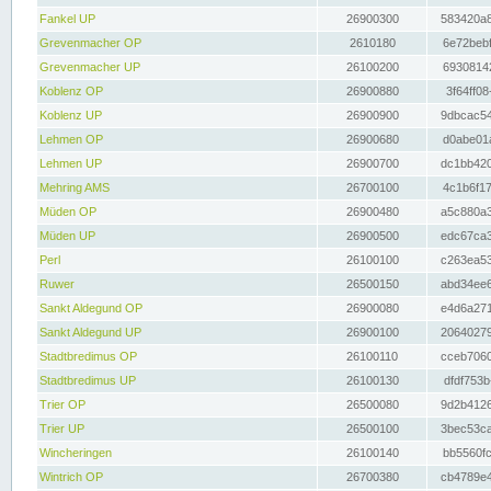
Fankel UP
26900300
583420a8
Grevenmacher OP
2610180
6e72bebf
Grevenmacher UP
26100200
69308142
Koblenz OP
26900880
3f64ff08
Koblenz UP
26900900
9dbcac54
Lehmen OP
26900680
d0abe01a
Lehmen UP
26900700
dc1bb420
Mehring AMS
26700100
4c1b6f17
Müden OP
26900480
a5c880a3
Müden UP
26900500
edc67ca3
Perl
26100100
c263ea53
Ruwer
26500150
abd34ee6
Sankt Aldegund OP
26900080
e4d6a271
Sankt Aldegund UP
26900100
20640279
Stadtbredimus OP
26100110
cceb7060
Stadtbredimus UP
26100130
dfdf753b
Trier OP
26500080
9d2b4126
Trier UP
26500100
3bec53ca
Wincheringen
26100140
bb5560fc
Wintrich OP
26700380
cb4789e4