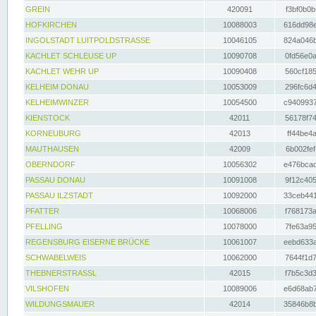
GREIN
420091
f3bf0b0b
HOFKIRCHEN
10088003
616dd98e
INGOLSTADT LUITPOLDSTRASSE
10046105
824a046b
KACHLET SCHLEUSE UP
10090708
0fd56e0a
KACHLET WEHR UP
10090408
560cf185
KELHEIM DONAU
10053009
296fc6d4
KELHEIMWINZER
10054500
c9409937
KIENSTOCK
42011
56178f74
KORNEUBURG
42013
ff44be4a
MAUTHAUSEN
42009
6b002fef
OBERNDORF
10056302
e476bcad
PASSAU DONAU
10091008
9f12c405
PASSAU ILZSTADT
10092000
33ceb441
PFATTER
10068006
f768173a
PFELLING
10078000
7fe63a95
REGENSBURG EISERNE BRÜCKE
10061007
eebd633a
SCHWABELWEIS
10062000
7644f1d7
THEBNERSTRASSL
42015
f7b5c3d3
VILSHOFEN
10089006
e6d68ab7
WILDUNGSMAUER
42014
35846b8b