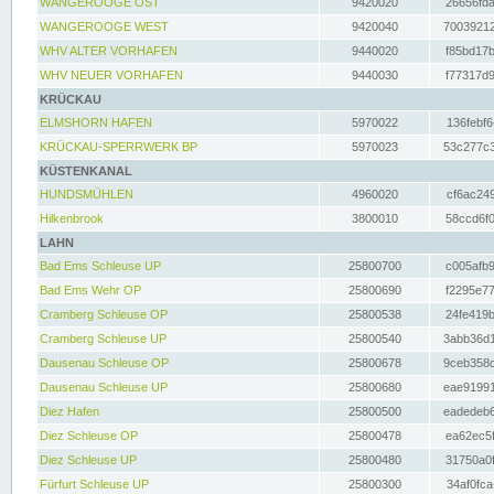
WANGEROOGE OST
9420020
26656fda
WANGEROOGE WEST
9420040
70039212
WHV ALTER VORHAFEN
9440020
f85bd17b
WHV NEUER VORHAFEN
9440030
f77317d9
KRÜCKAU
ELMSHORN HAFEN
5970022
136febf6
KRÜCKAU-SPERRWERK BP
5970023
53c277c3
KÜSTENKANAL
HUNDSMÜHLEN
4960020
cf6ac249
Hilkenbrook
3800010
58ccd6f0
LAHN
Bad Ems Schleuse UP
25800700
c005afb9
Bad Ems Wehr OP
25800690
f2295e77
Cramberg Schleuse OP
25800538
24fe419b
Cramberg Schleuse UP
25800540
3abb36d1
Dausenau Schleuse OP
25800678
9ceb358c
Dausenau Schleuse UP
25800680
eae91991
Diez Hafen
25800500
eadedeb6
Diez Schleuse OP
25800478
ea62ec5f
Diez Schleuse UP
25800480
31750a0f
Fürfurt Schleuse UP
25800300
34af0fca