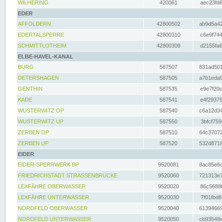
WILHERING
420061
aec23fd6
EDER
AFFOLDERN
42800502
ab9d5a42
EDERTALSPERRE
42800310
c6e9f744
SCHMITTLOTHEIM
42800309
d2155fa6
ELBE-HAVEL-KANAL
BURG
587507
831ad501
DETERSHAGEN
587505
a7b1eda9
GENTHIN
587535
e9e7f20c
KADE
587541
e4f29379
WUSTERWITZ OP
587540
c6a12d34
WUSTERWITZ UP
587550
3bfcf759
ZERBEN OP
587510
64c37072
ZERBEN UP
587520
532d8718
EIDER
EIDER-SPERRWERK BP
9520081
8ac85e6c
FRIEDRICHSTADT STRASSENBRÜCKE
9520060
721313e7
LEXFÄHRE OBERWASSER
9520020
86c5688f
LEXFÄHRE UNTERWASSER
9520030
7f01fbd8
NORDFELD OBERWASSER
9520040
61394669
NORDFELD UNTERWASSER
9520050
cb93548e