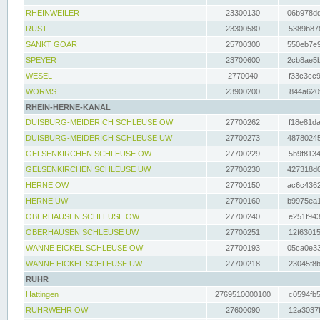
RHEINWEILER
23300130
06b978dd
RUST
23300580
5389b878
SANKT GOAR
25700300
550eb7e9
SPEYER
23700600
2cb8ae5b
WESEL
2770040
f33c3cc9
WORMS
23900200
844a620f
RHEIN-HERNE-KANAL
DUISBURG-MEIDERICH SCHLEUSE OW
27700262
f18e81da
DUISBURG-MEIDERICH SCHLEUSE UW
27700273
48780245
GELSENKIRCHEN SCHLEUSE OW
27700229
5b9f8134
GELSENKIRCHEN SCHLEUSE UW
27700230
427318d0
HERNE OW
27700150
ac6c4362
HERNE UW
27700160
b9975ea1
OBERHAUSEN SCHLEUSE OW
27700240
e251f943
OBERHAUSEN SCHLEUSE UW
27700251
12f63015
WANNE EICKEL SCHLEUSE OW
27700193
05ca0e33
WANNE EICKEL SCHLEUSE UW
27700218
23045f8b
RUHR
Hattingen
2769510000100
c0594fb5
RUHRWEHR OW
27600090
12a3037f