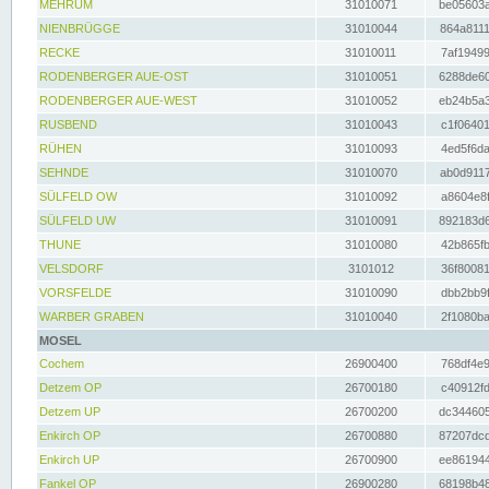
MEHRUM
31010071
be05603a
NIENBRÜGGE
31010044
864a8111
RECKE
31010011
7af19499
RODENBERGER AUE-OST
31010051
6288de60
RODENBERGER AUE-WEST
31010052
eb24b5a3
RUSBEND
31010043
c1f06401
RÜHEN
31010093
4ed5f6da
SEHNDE
31010070
ab0d9117
SÜLFELD OW
31010092
a8604e8f
SÜLFELD UW
31010091
892183d6
THUNE
31010080
42b865fb
VELSDORF
3101012
36f80081
VORSFELDE
31010090
dbb2bb9f
WARBER GRABEN
31010040
2f1080ba
MOSEL
Cochem
26900400
768df4e9
Detzem OP
26700180
c40912fd
Detzem UP
26700200
dc344605
Enkirch OP
26700880
87207dcd
Enkirch UP
26700900
ee861944
Fankel OP
26900280
68198b48