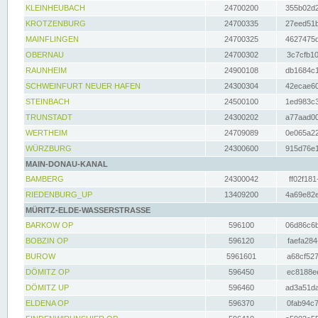
KLEINHEUBACH
24700200
355b02d2
KROTZENBURG
24700335
27eed51b
MAINFLINGEN
24700325
4627475d
OBERNAU
24700302
3c7cfb10
RAUNHEIM
24900108
db1684c1
SCHWEINFURT NEUER HAFEN
24300304
42ecae60
STEINBACH
24500100
1ed983c3
TRUNSTADT
24300202
a77aad00
WERTHEIM
24709089
0e065a22
WÜRZBURG
24300600
915d76e1
MAIN-DONAU-KANAL
BAMBERG
24300042
ff02f181
RIEDENBURG_UP
13409200
4a69e82e
MÜRITZ-ELDE-WASSERSTRASSE
BARKOW OP
596100
06d86c6b
BOBZIN OP
596120
faefa284
BUROW
5961601
a68cf527
DÖMITZ OP
596450
ec8188ee
DÖMITZ UP
596460
ad3a51da
ELDENA OP
596370
0fab94c7