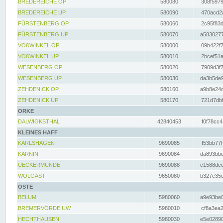
BREDEREICHE OP
580080
308f5979
BREDEREICHE UP
580090
470acd2a
FÜRSTENBERG OP
580060
2c95f83d
FÜRSTENBERG UP
580070
a5830277
VOßWINKEL OP
580000
09b422f7
VOßWINKEL UP
580010
2bcef51a
WESENBERG OP
580020
7909d3f7
WESENBERG UP
580030
da3b5de9
ZEHDENICK OP
580160
a9b8e24c
ZEHDENICK UP
580170
721d7dbf
ORKE
DALWIGKSTHAL
42840453
f0f78cc4
KLEINES HAFF
KARLSHAGEN
9690085
f53bb77f
KARNIN
9690084
da893bbd
UECKERMÜNDE
9690088
c1588dcc
WOLGAST
9650080
b327e35c
OSTE
BELUM
5980060
a9e93be0
BREMERVÖRDE UW
5980010
cf8a3ea2
HECHTHAUSEN
5980030
e5e02890