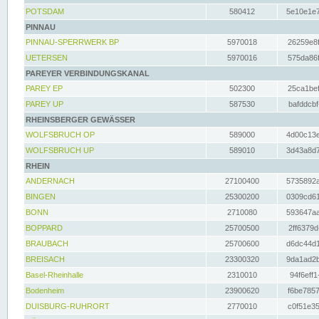
POTSDAM
580412
5e10e1e7
PINNAU
PINNAU-SPERRWERK BP
5970018
26259e8f
UETERSEN
5970016
575da86f
PAREYER VERBINDUNGSKANAL
PAREY EP
502300
25ca1bef
PAREY UP
587530
bafddcbf
RHEINSBERGER GEWÄSSER
WOLFSBRUCH OP
589000
4d00c13e
WOLFSBRUCH UP
589010
3d43a8d7
RHEIN
ANDERNACH
27100400
5735892a
BINGEN
25300200
0309cd61
BONN
2710080
593647aa
BOPPARD
25700500
2ff6379d
BRAUBACH
25700600
d6dc44d1
BREISACH
23300320
9da1ad2b
Basel-Rheinhalle
2310010
94f6eff1
Bodenheim
23900620
f6be7857
DUISBURG-RUHRORT
2770010
c0f51e35