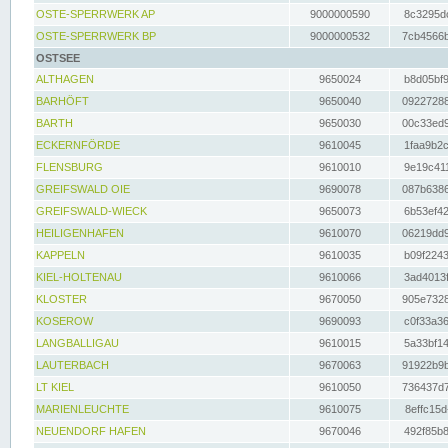
OSTE-SPERRWERK AP
9000000590
8c3295dc
OSTE-SPERRWERK BP
9000000532
7cb4566b
OSTSEE
ALTHAGEN
9650024
b8d05bf9
BARHÖFT
9650040
09227288
BARTH
9650030
00c33ed9
ECKERNFÖRDE
9610045
1faa9b2c
FLENSBURG
9610010
9e19c411
GREIFSWALD OIE
9690078
087b6386
GREIFSWALD-WIECK
9650073
6b53ef42
HEILIGENHAFEN
9610070
06219dd9
KAPPELN
9610035
b09f2243
KIEL-HOLTENAU
9610066
3ad4013f
KLOSTER
9670050
905e7328
KOSEROW
9690093
c0f33a36
LANGBALLIGAU
9610015
5a33bf14
LAUTERBACH
9670063
91922b9b
LT KIEL
9610050
736437d7
MARIENLEUCHTE
9610075
8effc15d
NEUENDORF HAFEN
9670046
492f85b8