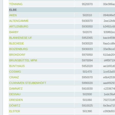
TÖNNING
9520070
00e386ac
ELBE
AKEN
502010
094b96e5
ALTENGAMME
5930070
2ee12b9a
ARTLENBURG
5930050
b3492c68
BARBY
502070
939f82ec
BLANKENESE UF
5952065
bacb459b
BLECKEDE
5930020
6aa1cd8e
BOIZENBURG
5930033
33e0bce0
BROKDORF
5970050
610ab204
BRUNSBÜTTEL MPM
5970094
d4f5f719
BUNTHAUS
5952020
ae1b91d0
COSWIG
501470
1ce53a59
CRANZ
5950070
e6b42536
CUXHAVEN STEUBENHÖFT
5990020
aad49293
DAMNATZ
5910030
c233674f
DESSAU
502000
1edc5fa4
DRESDEN
501060
70272185
DÖMITZ
5910025
6e3ea719
ELSTER
501390
c093b557