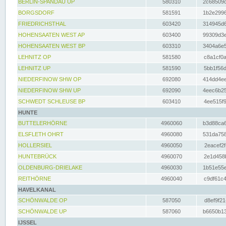
BERLIN-SPANDAU UP
580310
2c68509c
BORGSDORF
581591
1b2e2996
FRIEDRICHSTHAL
603420
314945d6
HOHENSAATEN WEST AP
603400
99309d3e
HOHENSAATEN WEST BP
603310
3404a6e5
LEHNITZ OP
581580
c8a1cf0a
LEHNITZ UP
581590
5bb1f56d
NIEDERFINOW SHW OP
692080
414dd4ee
NIEDERFINOW SHW UP
692090
4eec6b25
SCHWEDT SCHLEUSE BP
603410
4ee515f9
HUNTE
BUTTELERHÖRNE
4960060
b3d88ca6
ELSFLETH OHRT
4960080
531da758
HOLLERSIEL
4960050
2eacef2f
HUNTEBRÜCK
4960070
2e1d458b
OLDENBURG-DRIELAKE
4960030
1b51e55e
REITHÖRNE
4960040
c9df61c4
HAVELKANAL
SCHÖNWALDE OP
587050
d8ef9f21
SCHÖNWALDE UP
587060
b6650b13
IJSSEL