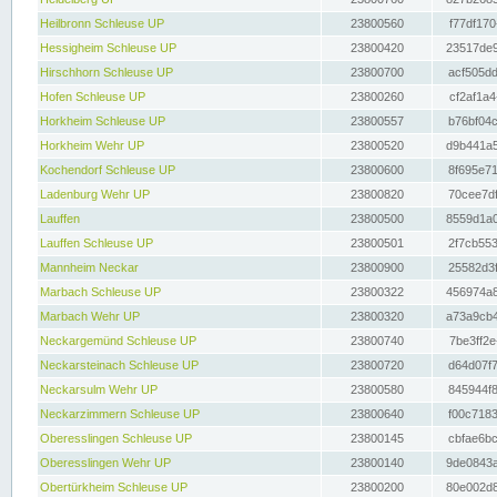
Heilbronn Schleuse UP
23800560
f77df170
Hessigheim Schleuse UP
23800420
23517de9
Hirschhorn Schleuse UP
23800700
acf505dd
Hofen Schleuse UP
23800260
cf2af1a4
Horkheim Schleuse UP
23800557
b76bf04c
Horkheim Wehr UP
23800520
d9b441a5
Kochendorf Schleuse UP
23800600
8f695e71
Ladenburg Wehr UP
23800820
70cee7df
Lauffen
23800500
8559d1a0
Lauffen Schleuse UP
23800501
2f7cb553
Mannheim Neckar
23800900
25582d3f
Marbach Schleuse UP
23800322
456974a8
Marbach Wehr UP
23800320
a73a9cb4
Neckargemünd Schleuse UP
23800740
7be3ff2e
Neckarsteinach Schleuse UP
23800720
d64d07f7
Neckarsulm Wehr UP
23800580
845944f8
Neckarzimmern Schleuse UP
23800640
f00c7183
Oberesslingen Schleuse UP
23800145
cbfae6bc
Oberesslingen Wehr UP
23800140
9de0843a
Obertürkheim Schleuse UP
23800200
80e002d8