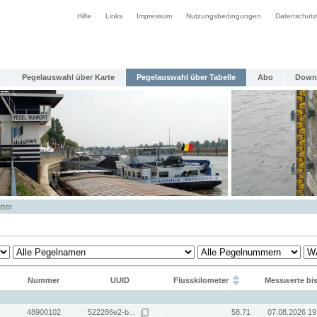
Hilfe
Links
Impressum
Nutzungsbedingungen
Datenschutz
Pegelauswahl über Karte
Pegelauswahl über Tabelle
Abo
Down
tter
Nummer
UUID
Flusskilometer
Messwerte bi
48900102
522286e2-b...
58.71
07.08.2026 19