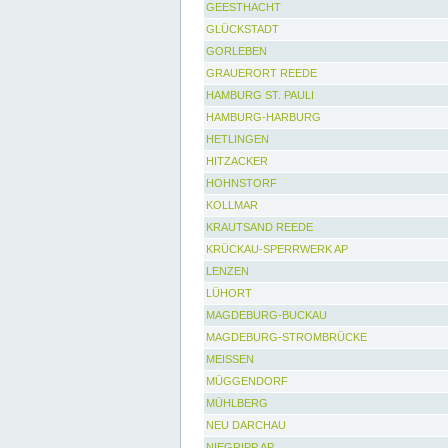
GEESTHACHT
GLÜCKSTADT
GORLEBEN
GRAUERORT REEDE
HAMBURG ST. PAULI
HAMBURG-HARBURG
HETLINGEN
HITZACKER
HOHNSTORF
KOLLMAR
KRAUTSAND REEDE
KRÜCKAU-SPERRWERK AP
LENZEN
LÜHORT
MAGDEBURG-BUCKAU
MAGDEBURG-STROMBRÜCKE
MEISSEN
MÜGGENDORF
MÜHLBERG
NEU DARCHAU
NIEGRIPP AP