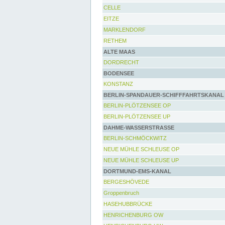
CELLE
EITZE
MARKLENDORF
RETHEM
ALTE MAAS
DORDRECHT
BODENSEE
KONSTANZ
BERLIN-SPANDAUER-SCHIFFFAHRTSKANAL
BERLIN-PLÖTZENSEE OP
BERLIN-PLÖTZENSEE UP
DAHME-WASSERSTRASSE
BERLIN-SCHMÖCKWITZ
NEUE MÜHLE SCHLEUSE OP
NEUE MÜHLE SCHLEUSE UP
DORTMUND-EMS-KANAL
BERGESHÖVEDE
Groppenbruch
HASEHUBBRÜCKE
HENRICHENBURG OW