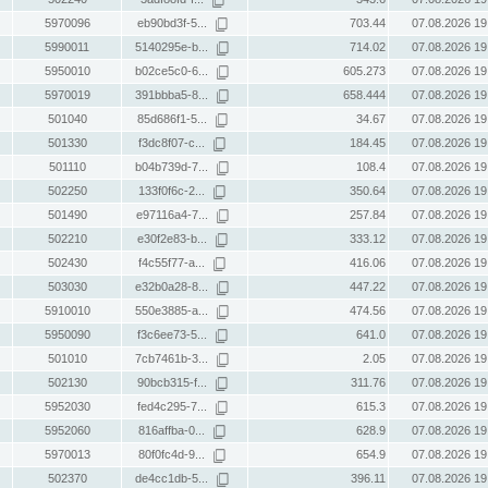
5970096
eb90bd3f-5...
703.44
07.08.2026 19
5990011
5140295e-b...
714.02
07.08.2026 19
5950010
b02ce5c0-6...
605.273
07.08.2026 19
5970019
391bbba5-8...
658.444
07.08.2026 19
501040
85d686f1-5...
34.67
07.08.2026 19
501330
f3dc8f07-c...
184.45
07.08.2026 19
501110
b04b739d-7...
108.4
07.08.2026 19
502250
133f0f6c-2...
350.64
07.08.2026 19
501490
e97116a4-7...
257.84
07.08.2026 19
502210
e30f2e83-b...
333.12
07.08.2026 19
502430
f4c55f77-a...
416.06
07.08.2026 19
503030
e32b0a28-8...
447.22
07.08.2026 19
5910010
550e3885-a...
474.56
07.08.2026 19
5950090
f3c6ee73-5...
641.0
07.08.2026 19
501010
7cb7461b-3...
2.05
07.08.2026 19
502130
90bcb315-f...
311.76
07.08.2026 19
5952030
fed4c295-7...
615.3
07.08.2026 19
5952060
816affba-0...
628.9
07.08.2026 19
5970013
80f0fc4d-9...
654.9
07.08.2026 19
502370
de4cc1db-5...
396.11
07.08.2026 19