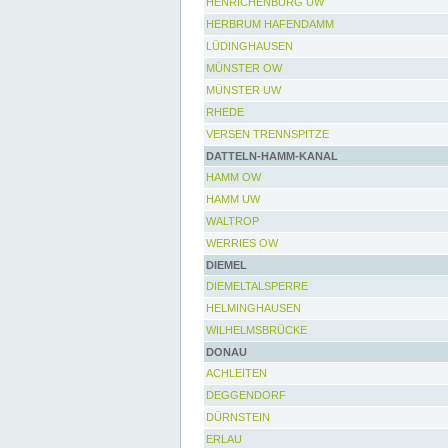
HENRICHENBURG UW
HERBRUM HAFENDAMM
LÜDINGHAUSEN
MÜNSTER OW
MÜNSTER UW
RHEDE
VERSEN TRENNSPITZE
DATTELN-HAMM-KANAL
HAMM OW
HAMM UW
WALTROP
WERRIES OW
DIEMEL
DIEMELTALSPERRE
HELMINGHAUSEN
WILHELMSBRÜCKE
DONAU
ACHLEITEN
DEGGENDORF
DÜRNSTEIN
ERLAU