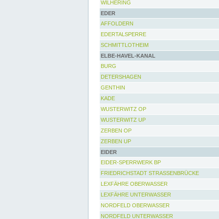
WILHERING
EDER
AFFOLDERN
EDERTALSPERRE
SCHMITTLOTHEIM
ELBE-HAVEL-KANAL
BURG
DETERSHAGEN
GENTHIN
KADE
WUSTERWITZ OP
WUSTERWITZ UP
ZERBEN OP
ZERBEN UP
EIDER
EIDER-SPERRWERK BP
FRIEDRICHSTADT STRASSENBRÜCKE
LEXFÄHRE OBERWASSER
LEXFÄHRE UNTERWASSER
NORDFELD OBERWASSER
NORDFELD UNTERWASSER