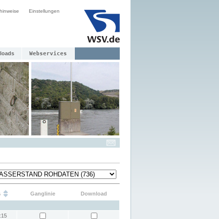
hinweise
Einstellungen
loads
Webservices
s
Ganglinie
Download
:15