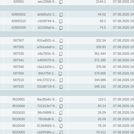
420061
aec23fd6-9...
2144.1
07.08.2026 19
42800502
ab9d5a42-2...
44.02
07.08.2026 19
42800310
c6e9f744-4...
49.2
07.08.2026 19
42800309
d2155fa6-b...
74.5
07.08.2026 19
587507
831ad501-d...
332.54
07.08.2026 19
587505
a7b1eda9-b...
326.83
07.08.2026 19
587535
e9e7f20c-9...
361.444
07.08.2026 19
587541
e4f29379-6...
371.285
07.08.2026 19
587540
c6a12d34-c...
376.56
07.08.2026 19
587550
3bfcf759-2...
376.965
07.08.2026 19
587510
64c37072-d...
344.686
07.08.2026 19
587520
532d8718-6...
346.162
07.08.2026 19
9520081
8ac85e6c-6...
110.1
07.08.2026 19
9520060
721313e7-9...
83.14
07.08.2026 19
9520020
86c5688f-2...
26.09
07.08.2026 19
9520030
7f01fbd8-6...
26.09
07.08.2026 19
9520040
61394669-3...
78.19
07.08.2026 19
9520050
cb93548e-c...
78.312
07.08.2026 19