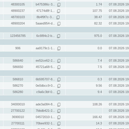
48300105
b475386c-3...
1.74
07.08.2026 19
48900237
47174d8f-1...
107.75
07.08.2026 19
48700103
8b4f9f7c-3...
38.47
07.08.2026 19
48900204
5aaed954-d...
82.32
07.08.2026 19
123456785
6c6f84c2-b...
975.0
07.08.2026 19
906
aa9179c1-1...
0.0
07.08.2026 19
586640
ee52ce62-2...
7.4
07.08.2026 19
586650
45721a68-5...
7.5
07.08.2026 19
586810
6b595707-8...
0.3
07.08.2026 19
586270
0e0dbcc9-0...
9.56
07.08.2026 19
586280
c9a6c3bf-0...
9.4
07.08.2026 19
34000010
ade3a084-8...
108.26
07.08.2026 19
27700122
7bbdb421-2...
07.08.2026 19
3690010
04572010-1...
166.42
07.08.2026 19
27700111
70bee932-1...
14.3
07.08.2026 19