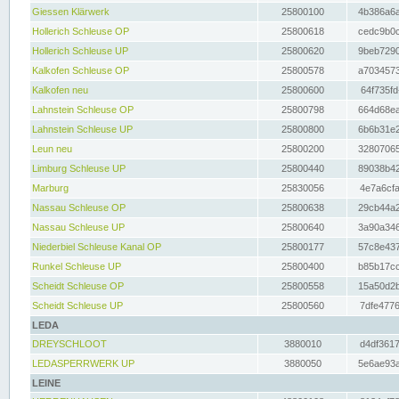
Giessen Klärwerk
25800100
4b386a6a
Hollerich Schleuse OP
25800618
cedc9b0c
Hollerich Schleuse UP
25800620
9beb7290
Kalkofen Schleuse OP
25800578
a7034573
Kalkofen neu
25800600
64f735fd
Lahnstein Schleuse OP
25800798
664d68ea
Lahnstein Schleuse UP
25800800
6b6b31e2
Leun neu
25800200
32807065
Limburg Schleuse UP
25800440
89038b42
Marburg
25830056
4e7a6cfa
Nassau Schleuse OP
25800638
29cb44a2
Nassau Schleuse UP
25800640
3a90a346
Niederbiel Schleuse Kanal OP
25800177
57c8e437
Runkel Schleuse UP
25800400
b85b17cc
Scheidt Schleuse OP
25800558
15a50d2b
Scheidt Schleuse UP
25800560
7dfe4776
LEDA
DREYSCHLOOT
3880010
d4df3617
LEDASPERRWERK UP
3880050
5e6ae93a
LEINE