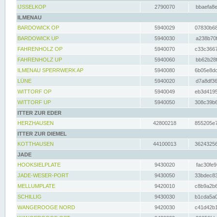
IJSSELKOP
2790070
bbaefa8e
ILMENAU
BARDOWICK OP
5940029
07830b68
BARDOWICK UP
5940030
a238b70f
FAHRENHOLZ OP
5940070
c33c3667
FAHRENHOLZ UP
5940060
bb62b28f
ILMENAU SPERRWERK AP
5940080
6b05e8dc
LÜNE
5940020
d7a8df36
WITTORF OP
5940049
eb3d4195
WITTORF UP
5940050
308c39b6
ITTER ZUR EDER
HERZHAUSEN
42800218
855205e7
ITTER ZUR DIEMEL
KOTTHAUSEN
44100013
36243256
JADE
HOOKSIELPLATE
9430020
fac30fe9
JADE-WESER-PORT
9430050
33bdec83
MELLUMPLATE
9420010
c8b9a2b6
SCHILLIG
9430030
b1cda5a0
WANGEROOGE NORD
9420030
c41d42b1