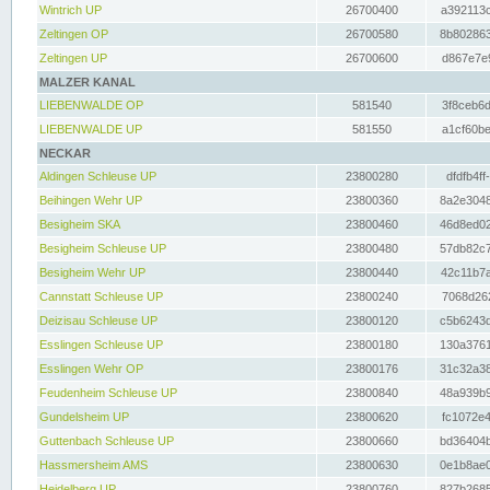
Wintrich UP
26700400
a392113c
Zeltingen OP
26700580
8b802863
Zeltingen UP
26700600
d867e7e9
MALZER KANAL
LIEBENWALDE OP
581540
3f8ceb6d
LIEBENWALDE UP
581550
a1cf60be
NECKAR
Aldingen Schleuse UP
23800280
dfdfb4ff
Beihingen Wehr UP
23800360
8a2e3048
Besigheim SKA
23800460
46d8ed02
Besigheim Schleuse UP
23800480
57db82c7
Besigheim Wehr UP
23800440
42c11b7a
Cannstatt Schleuse UP
23800240
7068d262
Deizisau Schleuse UP
23800120
c5b6243d
Esslingen Schleuse UP
23800180
130a3761
Esslingen Wehr OP
23800176
31c32a38
Feudenheim Schleuse UP
23800840
48a939b9
Gundelsheim UP
23800620
fc1072e4
Guttenbach Schleuse UP
23800660
bd36404b
Hassmersheim AMS
23800630
0e1b8ae0
Heidelberg UP
23800760
827b2685