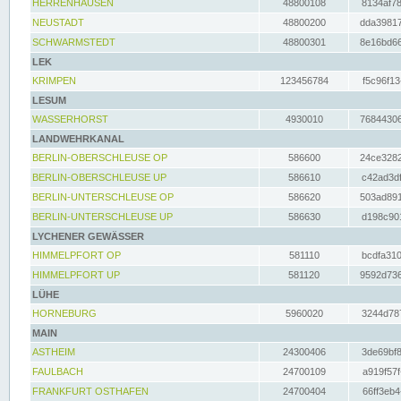
HERRENHAUSEN
48800108
8134af78
NEUSTADT
48800200
dda39817
SCHWARMSTEDT
48800301
8e16bd66
LEK
KRIMPEN
123456784
f5c96f13
LESUM
WASSERHORST
4930010
76844306
LANDWEHRKANAL
BERLIN-OBERSCHLEUSE OP
586600
24ce3282
BERLIN-OBERSCHLEUSE UP
586610
c42ad3df
BERLIN-UNTERSCHLEUSE OP
586620
503ad891
BERLIN-UNTERSCHLEUSE UP
586630
d198c901
LYCHENER GEWÄSSER
HIMMELPFORT OP
581110
bcdfa310
HIMMELPFORT UP
581120
9592d736
LÜHE
HORNEBURG
5960020
3244d787
MAIN
ASTHEIM
24300406
3de69bf8
FAULBACH
24700109
a919f57f
FRANKFURT OSTHAFEN
24700404
66ff3eb4