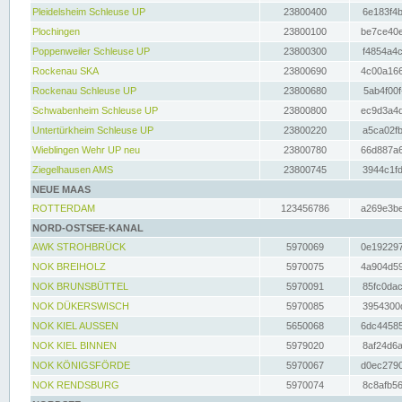
Pleidelsheim Schleuse UP
23800400
6e183f4b
Plochingen
23800100
be7ce40e
Poppenweiler Schleuse UP
23800300
f4854a4c
Rockenau SKA
23800690
4c00a166
Rockenau Schleuse UP
23800680
5ab4f00f
Schwabenheim Schleuse UP
23800800
ec9d3a4d
Untertürkheim Schleuse UP
23800220
a5ca02fb
Wieblingen Wehr UP neu
23800780
66d887a6
Ziegelhausen AMS
23800745
3944c1fd
NEUE MAAS
ROTTERDAM
123456786
a269e3be
NORD-OSTSEE-KANAL
AWK STROHBRÜCK
5970069
0e192297
NOK BREIHOLZ
5970075
4a904d59
NOK BRUNSBÜTTEL
5970091
85fc0dac
NOK DÜKERSWISCH
5970085
3954300d
NOK KIEL AUSSEN
5650068
6dc44585
NOK KIEL BINNEN
5979020
8af24d6a
NOK KÖNIGSFÖRDE
5970067
d0ec2790
NOK RENDSBURG
5970074
8c8afb56