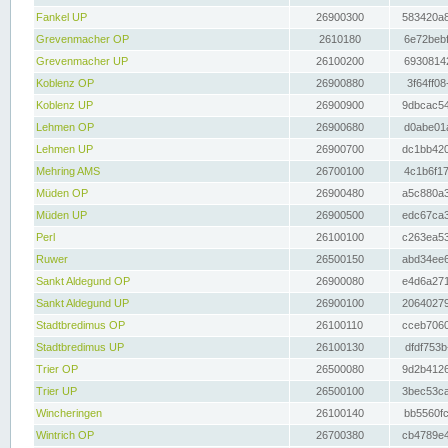
Fankel UP
26900300
583420a8
Grevenmacher OP
2610180
6e72bebf
Grevenmacher UP
26100200
69308142
Koblenz OP
26900880
3f64ff08
Koblenz UP
26900900
9dbcac54
Lehmen OP
26900680
d0abe01a
Lehmen UP
26900700
dc1bb420
Mehring AMS
26700100
4c1b6f17
Müden OP
26900480
a5c880a3
Müden UP
26900500
edc67ca3
Perl
26100100
c263ea53
Ruwer
26500150
abd34ee6
Sankt Aldegund OP
26900080
e4d6a271
Sankt Aldegund UP
26900100
20640279
Stadtbredimus OP
26100110
cceb7060
Stadtbredimus UP
26100130
dfdf753b
Trier OP
26500080
9d2b4126
Trier UP
26500100
3bec53ca
Wincheringen
26100140
bb5560fc
Wintrich OP
26700380
cb4789e4