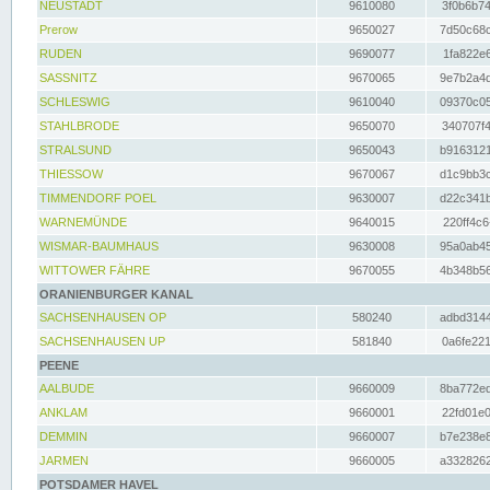
NEUSTADT
9610080
3f0b6b74
Prerow
9650027
7d50c68c
RUDEN
9690077
1fa822e6
SASSNITZ
9670065
9e7b2a4d
SCHLESWIG
9610040
09370c05
STAHLBRODE
9650070
340707f4
STRALSUND
9650043
b9163121
THIESSOW
9670067
d1c9bb3c
TIMMENDORF POEL
9630007
d22c341b
WARNEMÜNDE
9640015
220ff4c6
WISMAR-BAUMHAUS
9630008
95a0ab45
WITTOWER FÄHRE
9670055
4b348b56
ORANIENBURGER KANAL
SACHSENHAUSEN OP
580240
adbd3144
SACHSENHAUSEN UP
581840
0a6fe221
PEENE
AALBUDE
9660009
8ba772ed
ANKLAM
9660001
22fd01e0
DEMMIN
9660007
b7e238e8
JARMEN
9660005
a3328262
POTSDAMER HAVEL