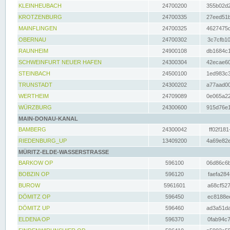
KLEINHEUBACH
24700200
355b02d2
KROTZENBURG
24700335
27eed51b
MAINFLINGEN
24700325
4627475d
OBERNAU
24700302
3c7cfb10
RAUNHEIM
24900108
db1684c1
SCHWEINFURT NEUER HAFEN
24300304
42ecae60
STEINBACH
24500100
1ed983c3
TRUNSTADT
24300202
a77aad00
WERTHEIM
24709089
0e065a22
WÜRZBURG
24300600
915d76e1
MAIN-DONAU-KANAL
BAMBERG
24300042
ff02f181
RIEDENBURG_UP
13409200
4a69e82e
MÜRITZ-ELDE-WASSERSTRASSE
BARKOW OP
596100
06d86c6b
BOBZIN OP
596120
faefa284
BUROW
5961601
a68cf527
DÖMITZ OP
596450
ec8188ee
DÖMITZ UP
596460
ad3a51da
ELDENA OP
596370
0fab94c7