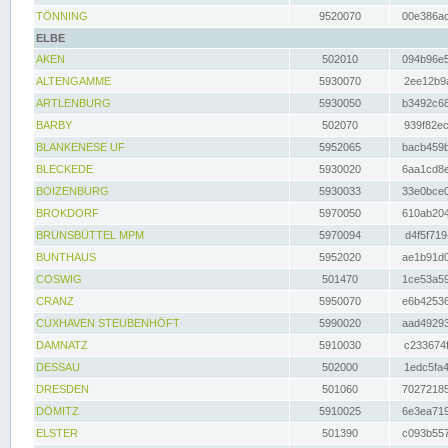
TÖNNING
9520070
00e386ac
ELBE
AKEN
502010
094b96e5
ALTENGAMME
5930070
2ee12b9a
ARTLENBURG
5930050
b3492c68
BARBY
502070
939f82ec
BLANKENESE UF
5952065
bacb459b
BLECKEDE
5930020
6aa1cd8e
BOIZENBURG
5930033
33e0bce0
BROKDORF
5970050
610ab204
BRUNSBÜTTEL MPM
5970094
d4f5f719
BUNTHAUS
5952020
ae1b91d0
COSWIG
501470
1ce53a59
CRANZ
5950070
e6b42536
CUXHAVEN STEUBENHÖFT
5990020
aad49293
DAMNATZ
5910030
c233674f
DESSAU
502000
1edc5fa4
DRESDEN
501060
70272185
DÖMITZ
5910025
6e3ea719
ELSTER
501390
c093b557