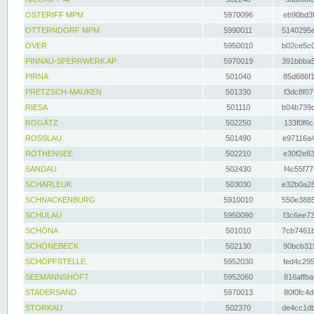
OSTERIFF MPM
5970096
eb90bd3f
OTTERNDORF MPM
5990011
5140295e
OVER
5950010
b02ce5c0
PINNAU-SPERRWERK AP
5970019
391bbba5
PIRNA
501040
85d686f1
PRETZSCH-MAUKEN
501330
f3dc8f07
RIESA
501110
b04b739d
ROGÄTZ
502250
133f0f6c
ROSSLAU
501490
e97116a4
ROTHENSEE
502210
e30f2e83
SANDAU
502430
f4c55f77
SCHARLEUK
503030
e32b0a28
SCHNACKENBURG
5910010
550e3885
SCHULAU
5950090
f3c6ee73
SCHÖNA
501010
7cb7461b
SCHÖNEBECK
502130
90bcb315
SCHÖPFSTELLE
5952030
fed4c295
SEEMANNSHÖFT
5952060
816affba
STADERSAND
5970013
80f0fc4d
STORKAU
502370
de4cc1db