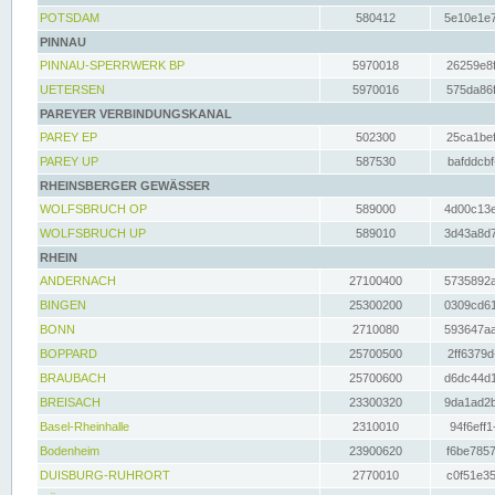
POTSDAM
580412
5e10e1e7
PINNAU
PINNAU-SPERRWERK BP
5970018
26259e8f
UETERSEN
5970016
575da86f
PAREYER VERBINDUNGSKANAL
PAREY EP
502300
25ca1bef
PAREY UP
587530
bafddcbf
RHEINSBERGER GEWÄSSER
WOLFSBRUCH OP
589000
4d00c13e
WOLFSBRUCH UP
589010
3d43a8d7
RHEIN
ANDERNACH
27100400
5735892a
BINGEN
25300200
0309cd61
BONN
2710080
593647aa
BOPPARD
25700500
2ff6379d
BRAUBACH
25700600
d6dc44d1
BREISACH
23300320
9da1ad2b
Basel-Rheinhalle
2310010
94f6eff1
Bodenheim
23900620
f6be7857
DUISBURG-RUHRORT
2770010
c0f51e35