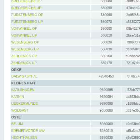
BREDEREICHE OP
580080
308f5979
BREDEREICHE UP
580090
470acd2a
FÜRSTENBERG OP
580060
2c95f83d
FÜRSTENBERG UP
580070
a5830277
VOßWINKEL OP
580000
09b422f7
VOßWINKEL UP
580010
2bcef51a
WESENBERG OP
580020
7909d3f7
WESENBERG UP
580030
da3b5de9
ZEHDENICK OP
580160
a9b8e24c
ZEHDENICK UP
580170
721d7dbf
ORKE
DALWIGKSTHAL
42840453
f0f78cc4
KLEINES HAFF
KARLSHAGEN
9690085
f53bb77f
KARNIN
9690084
da893bbd
UECKERMÜNDE
9690088
c1588dcc
WOLGAST
9650080
b327e35c
OSTE
BELUM
5980060
a9e93be0
BREMERVÖRDE UW
5980010
cf8a3ea2
HECHTHAUSEN
5980030
e5e02890