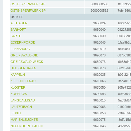
OSTE-SPERRWERK AP
9000000590
8c3295dc
OSTE-SPERRWERK BP
9000000532
7cb4566b
OSTSEE
ALTHAGEN
9650024
b8d05bf9
BARHÖFT
9650040
09227288
BARTH
9650030
00c33ed9
ECKERNFÖRDE
9610045
1faa9b2c
FLENSBURG
9610010
9e19c411
GREIFSWALD OIE
9690078
087b6386
GREIFSWALD-WIECK
9650073
6b53ef42
HEILIGENHAFEN
9610070
06219dd9
KAPPELN
9610035
b09f2243
KIEL-HOLTENAU
9610066
3ad4013f
KLOSTER
9670050
905e7328
KOSEROW
9690093
c0f33a36
LANGBALLIGAU
9610015
5a33bf14
LAUTERBACH
9670063
91922b9b
LT KIEL
9610050
736437d7
MARIENLEUCHTE
9610075
8effc15d
NEUENDORF HAFEN
9670046
492f85b8