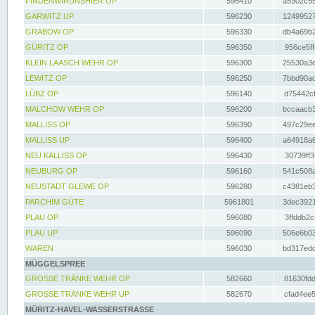
FINDENWIRUNSHIER OP
596410
a5902c55
GARWITZ UP
596230
12499527
GRABOW OP
596330
db4a69b2
GÜRITZ OP
596350
956ce5ff
KLEIN LAASCH WEHR OP
596300
25530a3e
LEWITZ OP
596250
7bbd90ad
LÜBZ OP
596140
d75442cf
MALCHOW WEHR OP
596200
bccaacb3
MALLISS OP
596390
497c29ee
MALLISS UP
596400
a64918a6
NEU KALLISS OP
596430
30739ff3
NEUBURG OP
596160
541c508a
NEUSTADT GLEWE OP
596280
c4381eb3
PARCHIM GÜTE
5961801
3dec3921
PLAU OP
596080
3ffddb2c
PLAU UP
596090
506e6b03
WAREN
596030
bd317edd
MÜGGELSPREE
GROSSE TRÄNKE WEHR OP
582660
81630fdd
GROSSE TRÄNKE WEHR UP
582670
cfad4ee5
MÜRITZ-HAVEL-WASSERSTRASSE