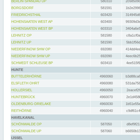
BERLIN-SPANDAU UP
580310
2c68509c
BORGSDORF
581591
1b2e2996
FRIEDRICHSTHAL
603420
314945d6
HOHENSAATEN WEST AP
603400
99309d3e
HOHENSAATEN WEST BP
603310
3404a6e5
LEHNITZ OP
581580
c8a1cf0a
LEHNITZ UP
581590
5bb1f56d
NIEDERFINOW SHW OP
692080
414dd4ee
NIEDERFINOW SHW UP
692090
4eec6b25
SCHWEDT SCHLEUSE BP
603410
4ee515f9
HUNTE
BUTTELERHÖRNE
4960060
b3d88ca6
ELSFLETH OHRT
4960080
531da758
HOLLERSIEL
4960050
2eacef2f
HUNTEBRÜCK
4960070
2e1d458b
OLDENBURG-DRIELAKE
4960030
1b51e55e
REITHÖRNE
4960040
c9df61c4
HAVELKANAL
SCHÖNWALDE OP
587050
d8ef9f21
SCHÖNWALDE UP
587060
b6650b13
IJSSEL