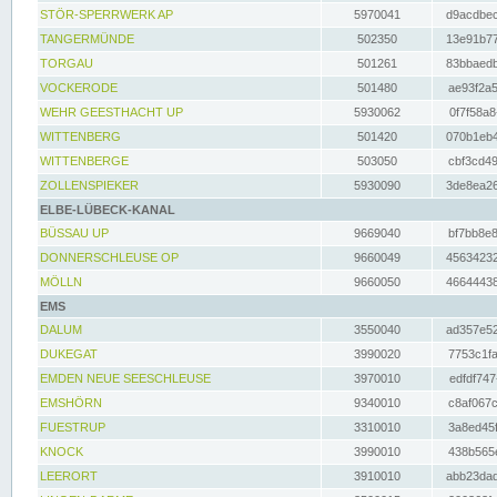
STÖR-SPERRWERK AP
5970041
d9acdbec
TANGERMÜNDE
502350
13e91b77
TORGAU
501261
83bbaedb
VOCKERODE
501480
ae93f2a5
WEHR GEESTHACHT UP
5930062
0f7f58a8
WITTENBERG
501420
070b1eb4
WITTENBERGE
503050
cbf3cd49
ZOLLENSPIEKER
5930090
3de8ea26
ELBE-LÜBECK-KANAL
BÜSSAU UP
9669040
bf7bb8e8
DONNERSCHLEUSE OP
9660049
45634232
MÖLLN
9660050
46644438
EMS
DALUM
3550040
ad357e52
DUKEGAT
3990020
7753c1fa
EMDEN NEUE SEESCHLEUSE
3970010
edfdf747
EMSHÖRN
9340010
c8af067c
FUESTRUP
3310010
3a8ed45f
KNOCK
3990010
438b565e
LEERORT
3910010
abb23dad