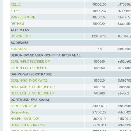
CELLE
48300105
b475386c
EITZE
48900237
47174d8f
MARKLENDORF
48700103
8b4f9f7c
RETHEM
48900204
5aaed954
ALTE MAAS
DORDRECHT
123456785
6c6f84c2
BODENSEE
KONSTANZ
906
aa9179c1
BERLIN-SPANDAUER-SCHIFFFAHRTSKANAL
BERLIN-PLÖTZENSEE OP
586640
ee52ce62
BERLIN-PLÖTZENSEE UP
586650
45721a68
DAHME-WASSERSTRASSE
BERLIN-SCHMÖCKWITZ
586810
6b595707
NEUE MÜHLE SCHLEUSE OP
586270
0e0dbcc9
NEUE MÜHLE SCHLEUSE UP
586280
c9a6c3bf
DORTMUND-EMS-KANAL
BERGESHÖVEDE
34000010
ade3a084
Groppenbruch
27700122
7bbdb421
HASEHUBBRÜCKE
3690010
04572010
HENRICHENBURG OW
27700111
70bee932