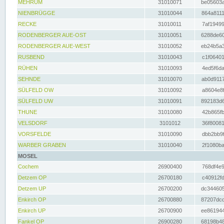
MEHRUM
31010071
be05603a
NIENBRÜGGE
31010044
864a8111
RECKE
31010011
7af19499
RODENBERGER AUE-OST
31010051
6288de60
RODENBERGER AUE-WEST
31010052
eb24b5a3
RUSBEND
31010043
c1f06401
RÜHEN
31010093
4ed5f6da
SEHNDE
31010070
ab0d9117
SÜLFELD OW
31010092
a8604e8f
SÜLFELD UW
31010091
892183d6
THUNE
31010080
42b865fb
VELSDORF
3101012
36f80081
VORSFELDE
31010090
dbb2bb9f
WARBER GRABEN
31010040
2f1080ba
MOSEL
Cochem
26900400
768df4e9
Detzem OP
26700180
c40912fd
Detzem UP
26700200
dc344605
Enkirch OP
26700880
87207dcd
Enkirch UP
26700900
ee861944
Fankel OP
26900280
68198b48