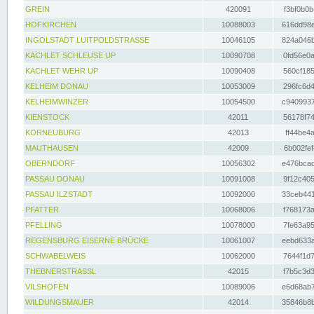
GREIN
420091
f3bf0b0b
HOFKIRCHEN
10088003
616dd98e
INGOLSTADT LUITPOLDSTRASSE
10046105
824a046b
KACHLET SCHLEUSE UP
10090708
0fd56e0a
KACHLET WEHR UP
10090408
560cf185
KELHEIM DONAU
10053009
296fc6d4
KELHEIMWINZER
10054500
c9409937
KIENSTOCK
42011
56178f74
KORNEUBURG
42013
ff44be4a
MAUTHAUSEN
42009
6b002fef
OBERNDORF
10056302
e476bcad
PASSAU DONAU
10091008
9f12c405
PASSAU ILZSTADT
10092000
33ceb441
PFATTER
10068006
f768173a
PFELLING
10078000
7fe63a95
REGENSBURG EISERNE BRÜCKE
10061007
eebd633a
SCHWABELWEIS
10062000
7644f1d7
THEBNERSTRASSL
42015
f7b5c3d3
VILSHOFEN
10089006
e6d68ab7
WILDUNGSMAUER
42014
35846b8b