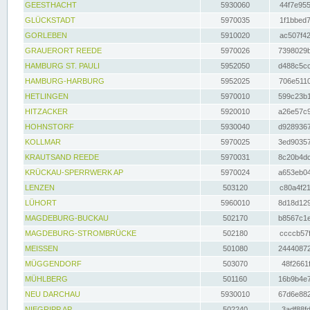
GEESTHACHT
5930060
44f7e955
GLÜCKSTADT
5970035
1f1bbed7
GORLEBEN
5910020
ac507f42
GRAUERORT REEDE
5970026
7398029b
HAMBURG ST. PAULI
5952050
d488c5cc
HAMBURG-HARBURG
5952025
706e5110
HETLINGEN
5970010
599c23b1
HITZACKER
5920010
a26e57c9
HOHNSTORF
5930040
d9289367
KOLLMAR
5970025
3ed90357
KRAUTSAND REEDE
5970031
8c20b4dc
KRÜCKAU-SPERRWERK AP
5970024
a653eb04
LENZEN
503120
c80a4f21
LÜHORT
5960010
8d18d129
MAGDEBURG-BUCKAU
502170
b8567c1e
MAGDEBURG-STROMBRÜCKE
502180
ccccb57f
MEISSEN
501080
24440872
MÜGGENDORF
503070
48f2661f
MÜHLBERG
501160
16b9b4e7
NEU DARCHAU
5930010
67d6e882
NIEGRIPP AP
502240
3adf88fd