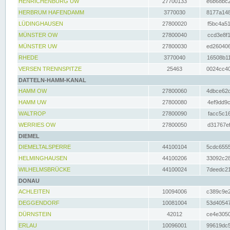
HENRICHENBURG UW
27700133
e6b68bc2
HERBRUM HAFENDAMM
3770030
8177a148
LÜDINGHAUSEN
27800020
f5bc4a51
MÜNSTER OW
27800040
ccd3e8f1
MÜNSTER UW
27800030
ed260406
RHEDE
3770040
16508b11
VERSEN TRENNSPITZE
25463
0024cc40
DATTELN-HAMM-KANAL
HAMM OW
27800060
4dbce62d
HAMM UW
27800080
4ef9dd9c
WALTROP
27800090
facc5c16
WERRIES OW
27800050
d31767ef
DIEMEL
DIEMELTALSPERRE
44100104
5cdc6555
HELMINGHAUSEN
44100206
33092c28
WILHELMSBRÜCKE
44100024
7deedc21
DONAU
ACHLEITEN
10094006
c389c9e2
DEGGENDORF
10081004
53d40547
DÜRNSTEIN
42012
ce4e3050
ERLAU
10096001
99619dc5