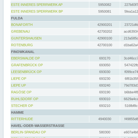
ESTE INNERES SPERRWERK AP
5950082
227b83f7
ESTE INNERES SPERRWERK BP
5950081
5fea1a12
FULDA
BONAFORTH
42900201
23721dfd
GREBENAU
42700202
acd63934
GUNTERSHAUSEN
42900100
213a585d
ROTENBURG
42700100
d1ba62a4
FINOWKANAL
EBERSWALDE OP
693170
3cd46cc7
GRAFENBRÜCK OP
693050
547422fb
LEESENBRÜCK OP
693030
f099ce74
LIEPE OP
693230
6f81b35f
LIEPE UP
693240
79d783d3
RAGÖSE OP
693190
b6bbe4f8
RUHLSDORF OP
693010
6629a4ca
STECHER OP
693210
516fbf8c
HAMME
RITTERHUDE
4940030
f49855d8
HAVEL-ODER-WASSERSTRASSE
BERLIN-SPANDAU OP
580300
e607a4b6