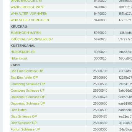
WANGEROOGE OST
9420020
26656fda
WANGEROOGE WEST
9420040
70039212
WHV ALTER VORHAFEN
9440020
f85bd17b
WHV NEUER VORHAFEN
9440030
f77317d9
KRÜCKAU
ELMSHORN HAFEN
5970022
136febf6
KRÜCKAU-SPERRWERK BP
5970023
53c277c3
KÜSTENKANAL
HUNDSMÜHLEN
4960020
cf6ac249
Hilkenbrook
3800010
58ccd6f0
LAHN
Bad Ems Schleuse UP
25800700
c005afb9
Bad Ems Wehr OP
25800690
f2295e77
Cramberg Schleuse OP
25800538
24fe419b
Cramberg Schleuse UP
25800540
3abb36d1
Dausenau Schleuse OP
25800678
9ceb358c
Dausenau Schleuse UP
25800680
eae91991
Diez Hafen
25800500
eadedeb6
Diez Schleuse OP
25800478
ea62ec5f
Diez Schleuse UP
25800480
31750a0f
Fürfurt Schleuse UP
25800300
34af0fca