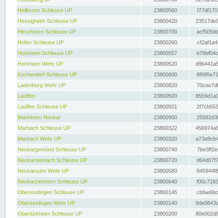
Heilbronn Schleuse UP
23800560
f77df170
Hessigheim Schleuse UP
23800420
23517de9
Hirschhorn Schleuse UP
23800700
acf505dd
Hofen Schleuse UP
23800260
cf2af1a4
Horkheim Schleuse UP
23800557
b76bf04c
Horkheim Wehr UP
23800520
d9b441a5
Kochendorf Schleuse UP
23800600
8f695e71
Ladenburg Wehr UP
23800820
70cee7df
Lauffen
23800500
8559d1a0
Lauffen Schleuse UP
23800501
2f7cb553
Mannheim Neckar
23800900
25582d3f
Marbach Schleuse UP
23800322
456974a8
Marbach Wehr UP
23800320
a73a9cb4
Neckargemünd Schleuse UP
23800740
7be3ff2e
Neckarsteinach Schleuse UP
23800720
d64d07f7
Neckarsulm Wehr UP
23800580
845944f8
Neckarzimmern Schleuse UP
23800640
f00c7183
Oberesslingen Schleuse UP
23800145
cbfae6bc
Oberesslingen Wehr UP
23800140
9de0843a
Obertürkheim Schleuse UP
23800200
80e002d8