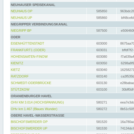
NEUHAUSER SPEISEKANAL
NEUHAUS OP
585850
963bdc26
NEUHAUS UP
585860
bf48cefd
NIEGRIPPER VERBINDUNGSKANAL
NIEGRIPP BP
587500
e506460f
ODER
EISENHÜTTENSTADT
603000
8675aa70
FRANKFURT1 (ODER)
603031
bffdf7f2
HOHENSAATEN-FINOW
603080
f7a639a4
KIENITZ
603050
6298a8f9
KIETZ
603040
16258271
RATZDORF
603140
ca3f535b
SCHWEDT-ODERBRÜCKE
603130
e28babaa
STÜTZKOW
603100
30bff0df
ORANIENBURGER HAVEL
OHV KM 3.014 (HOCHSPANNUNG)
580271
eea7e3dc
OHv km 1.467 (Blaues Wunder)
580272
8b51c505
OBERE HAVEL-WASSERSTRASSE
BISCHOFSWERDER OP
581520
16a780aa
BISCHOFSWERDER UP
581530
74134dc6