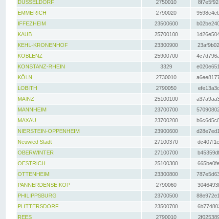
DÜSSELDORF
2750010
8f7e5f92
EMMERICH
2790020
9598e4cb
IFFEZHEIM
23500600
b02be240
KAUB
25700100
1d26e504
KEHL-KRONENHOF
23300900
23af9b02
KOBLENZ
25900700
4c7d796a
KONSTANZ-RHEIN
3329
e020e651
KÖLN
2730010
a6ee8177
LOBITH
2790050
efe13a3d
MAINZ
25100100
a37a9aa3
MANNHEIM
23700700
57090802
MAXAU
23700200
b6c6d5c8
NIERSTEIN-OPPENHEIM
23900600
d28e7ed1
Neuwied Stadt
27100370
dc407f1e
OBERWINTER
27100700
b45359df
OESTRICH
25100300
665be0fe
OTTENHEIM
23300800
787e5d63
PANNERDENSE KOP
2790060
3046493f
PHILIPPSBURG
23700500
88e972e1
PLITTERSDORF
23500700
6b774802
REES
2790010
2f025389