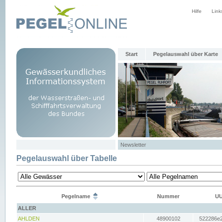
Hilfe
Link
Start
Pegelauswahl über Karte
Newsletter
Pegelauswahl über Tabelle
Pegelname
Nummer
UU
ALLER
AHLDEN
48900102
522286e2