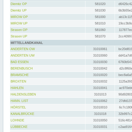
Diemitz OP
581020
d6426c42
Diemitz UP
581030
6b3b55e2
MIROW OP
581000
ab13c115
MIROW UP
581010
19cc3b9a
Strasen OP
581060
117877ec
Strasen UP
581070
2cc40997
MITTELLANDKANAL
ANDERTEN OW
31010061
bc20d819
ANDERTEN UW
31010060
dd41a7d6
BAD ESSEN
31010030
6760b547
BERENBUSCH
31010042
d2c8f60e
BRAMSCHE
31010020
bec8a6a5
BROXTEN
31010032
1125a391
HAHLEN
31010041
ac970eb0
HALDENSLEBEN
3101013
90d92801
HANN. LIST
31010062
27dfd137
HÖRSTEL
31010010
6c7c180f
KANALBRÜCKE
3101018
32b997c2
LOHNDE
31010050
516c4814
LÜBBECKE
31010031
c2aa9164