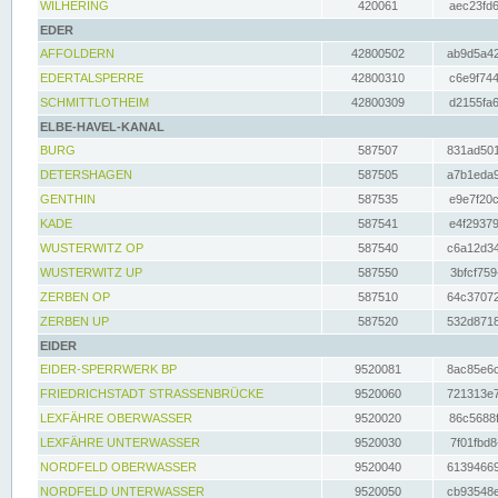
WILHERING
420061
aec23fd6
EDER
AFFOLDERN
42800502
ab9d5a42
EDERTALSPERRE
42800310
c6e9f744
SCHMITTLOTHEIM
42800309
d2155fa6
ELBE-HAVEL-KANAL
BURG
587507
831ad501
DETERSHAGEN
587505
a7b1eda9
GENTHIN
587535
e9e7f20c
KADE
587541
e4f29379
WUSTERWITZ OP
587540
c6a12d34
WUSTERWITZ UP
587550
3bfcf759
ZERBEN OP
587510
64c37072
ZERBEN UP
587520
532d8718
EIDER
EIDER-SPERRWERK BP
9520081
8ac85e6c
FRIEDRICHSTADT STRASSENBRÜCKE
9520060
721313e7
LEXFÄHRE OBERWASSER
9520020
86c5688f
LEXFÄHRE UNTERWASSER
9520030
7f01fbd8
NORDFELD OBERWASSER
9520040
61394669
NORDFELD UNTERWASSER
9520050
cb93548e