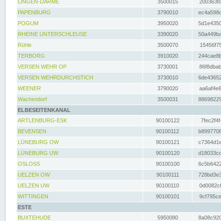
LINGEN-DARME
3500015
200363fc
PAPENBURG
3790010
ec4a598d
POGUM
3950020
5d1e4350
RHEINE UNTERSCHLEUSE
3390020
50a449ba
Rühle
3500070
15456f75
TERBORG
3910020
244cae8b
VERSEN WEHR OP
3730001
86f8dbab
VERSEN WEHRDURCHSTICH
3730010
6de43652
WEENER
3790020
aa6af4e6
Wachendorf
3500031
88698229
ELBESEITENKANAL
ARTLENBURG-ESK
90100122
7fec2f4f
BEVENSEN
90100112
b8997708
LÜNEBURG OW
90100121
c7364d1e
LÜNEBURG UW
90100120
d18033cd
OSLOSS
90100100
6c5b6422
UELZEN OW
90100111
728bd3e3
UELZEN UW
90100110
0d0082cf
WITTINGEN
90100101
9cf795ce
ESTE
BUXTEHUDE
5950080
8a08c920