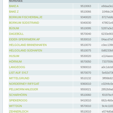
NORDSEE
BAKE A
9510063
e8daa3e2
BAKE Z
9510066
104fdc24
BORKUM FISCHERBALJE
9340020
8727ebfd
BORKUM SÜDSTRAND
9340030
478f21e9
BÜSUM
9510095
5287a3e1
DAGEBÜLL
9570040
6233e901
EIDER-SPERRWERK AP
9530010
04acd7e5
HELGOLAND BINNENHAFEN
9510070
c0ec139b
HELGOLAND SÜDHAFEN
9510075
0d8233b8
HUSUM
9530020
e114aeec
HÖRNUM
9570050
733755fd
LANGEOOG
9390010
a0c1dcb6
LIST AUF SYLT
9570070
5e92d73f
MITTELGRUND
9510132
3ff99b92
NORDERNEY RIFFGAT
9360010
c0244c0e
PELLWORM ANLEGER
9550021
2852b9ab
SCHARHÖRN
9510060
f0197bcf
SPIEKEROOG
9410010
662c4b5e
WITTDÜN
9570010
9c4c11f2
ZEHNERLOCH
9510010
e574d0af