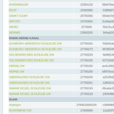
RHEINWEILER
23300130
06b978dd
RUST
23300580
5389b878
SANKT GOAR
25700300
550eb7e9
SPEYER
23700600
2cb8ae5b
WESEL
2770040
f33c3cc9
WORMS
23900200
844a620f
RHEIN-HERNE-KANAL
DUISBURG-MEIDERICH SCHLEUSE OW
27700262
f18e81da
DUISBURG-MEIDERICH SCHLEUSE UW
27700273
48780245
GELSENKIRCHEN SCHLEUSE OW
27700229
5b9f8134
GELSENKIRCHEN SCHLEUSE UW
27700230
427318d0
HERNE OW
27700150
ac6c4362
HERNE UW
27700160
b9975ea1
OBERHAUSEN SCHLEUSE OW
27700240
e251f943
OBERHAUSEN SCHLEUSE UW
27700251
12f63015
WANNE EICKEL SCHLEUSE OW
27700193
05ca0e33
WANNE EICKEL SCHLEUSE UW
27700218
23045f8b
RUHR
Hattingen
2769510000100
c0594fb5
RUHRWEHR OW
27600090
12a3037f