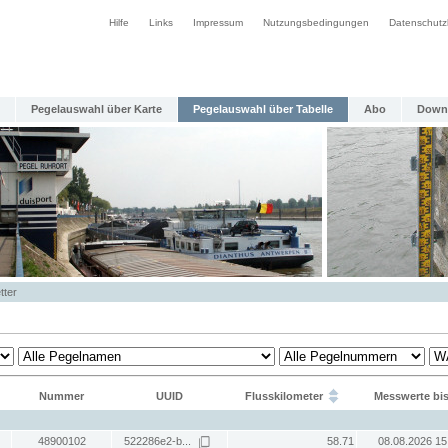
Hilfe
Links
Impressum
Nutzungsbedingungen
Datenschutz
Pegelauswahl über Karte
Pegelauswahl über Tabelle
Abo
Down
tter
Nummer
UUID
Flusskilometer
Messwerte bi
48900102
522286e2-b...
58.71
08.08.2026 15