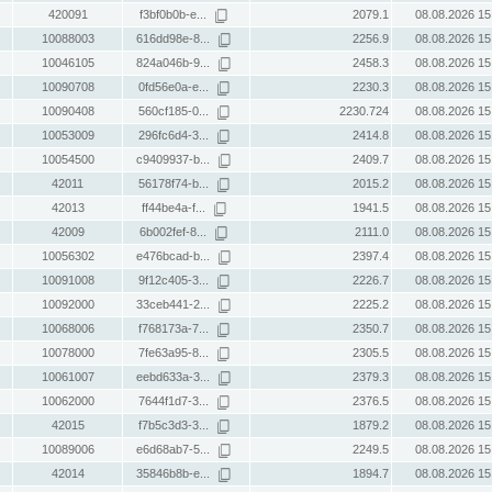
420091
f3bf0b0b-e...
2079.1
08.08.2026 15
10088003
616dd98e-8...
2256.9
08.08.2026 15
10046105
824a046b-9...
2458.3
08.08.2026 15
10090708
0fd56e0a-e...
2230.3
08.08.2026 15
10090408
560cf185-0...
2230.724
08.08.2026 15
10053009
296fc6d4-3...
2414.8
08.08.2026 15
10054500
c9409937-b...
2409.7
08.08.2026 15
42011
56178f74-b...
2015.2
08.08.2026 15
42013
ff44be4a-f...
1941.5
08.08.2026 15
42009
6b002fef-8...
2111.0
08.08.2026 15
10056302
e476bcad-b...
2397.4
08.08.2026 15
10091008
9f12c405-3...
2226.7
08.08.2026 15
10092000
33ceb441-2...
2225.2
08.08.2026 15
10068006
f768173a-7...
2350.7
08.08.2026 15
10078000
7fe63a95-8...
2305.5
08.08.2026 15
10061007
eebd633a-3...
2379.3
08.08.2026 15
10062000
7644f1d7-3...
2376.5
08.08.2026 15
42015
f7b5c3d3-3...
1879.2
08.08.2026 15
10089006
e6d68ab7-5...
2249.5
08.08.2026 15
42014
35846b8b-e...
1894.7
08.08.2026 15