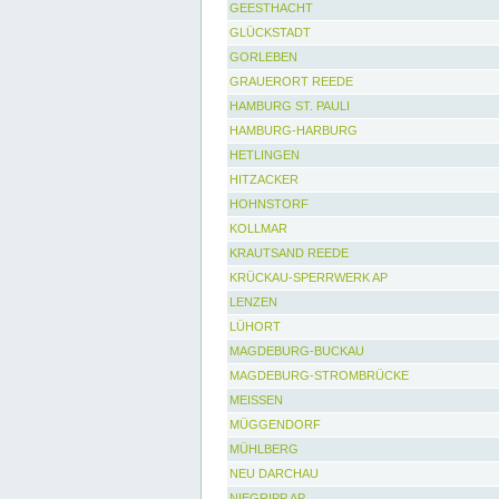
GEESTHACHT
GLÜCKSTADT
GORLEBEN
GRAUERORT REEDE
HAMBURG ST. PAULI
HAMBURG-HARBURG
HETLINGEN
HITZACKER
HOHNSTORF
KOLLMAR
KRAUTSAND REEDE
KRÜCKAU-SPERRWERK AP
LENZEN
LÜHORT
MAGDEBURG-BUCKAU
MAGDEBURG-STROMBRÜCKE
MEISSEN
MÜGGENDORF
MÜHLBERG
NEU DARCHAU
NIEGRIPP AP