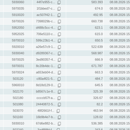
5930060
44f7e955-c...
583.393
08.08.2026 15
5970035
1f1bbed7-c...
674.0
08.08.2026 15
5910020
ac507f42-1...
492.95
08.08.2026 15
5970026
7398029b-c...
660.738
08.08.2026 15
5952050
d488c5cc-4...
623.1
08.08.2026 15
5952025
706e5110-c...
615.0
08.08.2026 15
5970010
599c23b1-4...
650.5
08.08.2026 15
5920010
a26e57c9-1...
522.639
08.08.2026 15
5930040
d9289367-c...
568.987
08.08.2026 15
5970025
3ed90357-4...
666.9
08.08.2026 15
5970031
8c20b4dc-1...
671.787
08.08.2026 15
5970024
a653eb04-d...
663.3
08.08.2026 15
503120
c80a4f21-5...
484.7
08.08.2026 15
5960010
8d18d129-0...
645.5
08.08.2026 15
502170
b8567c1e-8...
325.39
08.08.2026 15
502180
ccccb57f-a...
326.67
08.08.2026 15
501080
24440872-5...
82.2
08.08.2026 15
503070
48f2661f-f...
463.94
08.08.2026 15
501160
16b9b4e7-b...
128.02
08.08.2026 15
5930010
67d6e882-b...
536.385
08.08.2026 15
502240
3adf88fd-f...
343.6
08.08.2026 15