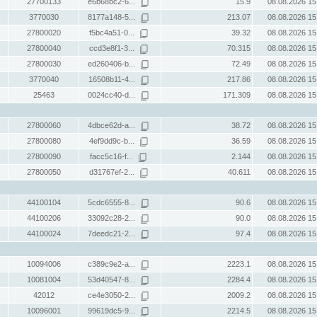
27700133
e6b68bc2-6...
15.9
08.08.2026 15
3770030
8177a148-5...
213.07
08.08.2026 15
27800020
f5bc4a51-0...
39.32
08.08.2026 15
27800040
ccd3e8f1-3...
70.315
08.08.2026 15
27800030
ed260406-b...
72.49
08.08.2026 15
3770040
16508b11-4...
217.86
08.08.2026 15
25463
0024cc40-d...
171.309
08.08.2026 15
27800060
4dbce62d-a...
38.72
08.08.2026 15
27800080
4ef9dd9c-b...
36.59
08.08.2026 15
27800090
facc5c16-f...
2.144
08.08.2026 15
27800050
d31767ef-2...
40.611
08.08.2026 15
44100104
5cdc6555-8...
90.6
08.08.2026 15
44100206
33092c28-2...
90.0
08.08.2026 15
44100024
7deedc21-2...
97.4
08.08.2026 15
10094006
c389c9e2-a...
2223.1
08.08.2026 15
10081004
53d40547-8...
2284.4
08.08.2026 15
42012
ce4e3050-2...
2009.2
08.08.2026 15
10096001
99619dc5-9...
2214.5
08.08.2026 15