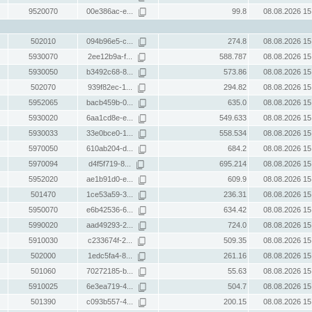
9520070
00e386ac-e...
99.8
08.08.2026 15
502010
094b96e5-c...
274.8
08.08.2026 15
5930070
2ee12b9a-f...
588.787
08.08.2026 15
5930050
b3492c68-8...
573.86
08.08.2026 15
502070
939f82ec-1...
294.82
08.08.2026 15
5952065
bacb459b-0...
635.0
08.08.2026 15
5930020
6aa1cd8e-e...
549.633
08.08.2026 15
5930033
33e0bce0-1...
558.534
08.08.2026 15
5970050
610ab204-d...
684.2
08.08.2026 15
5970094
d4f5f719-8...
695.214
08.08.2026 15
5952020
ae1b91d0-e...
609.9
08.08.2026 15
501470
1ce53a59-3...
236.31
08.08.2026 15
5950070
e6b42536-6...
634.42
08.08.2026 15
5990020
aad49293-2...
724.0
08.08.2026 15
5910030
c233674f-2...
509.35
08.08.2026 15
502000
1edc5fa4-8...
261.16
08.08.2026 15
501060
70272185-b...
55.63
08.08.2026 15
5910025
6e3ea719-4...
504.7
08.08.2026 15
501390
c093b557-4...
200.15
08.08.2026 15