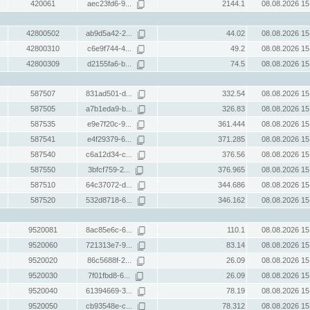
420061
aec23fd6-9...
2144.1
08.08.2026 15
42800502
ab9d5a42-2...
44.02
08.08.2026 15
42800310
c6e9f744-4...
49.2
08.08.2026 15
42800309
d2155fa6-b...
74.5
08.08.2026 15
587507
831ad501-d...
332.54
08.08.2026 15
587505
a7b1eda9-b...
326.83
08.08.2026 15
587535
e9e7f20c-9...
361.444
08.08.2026 15
587541
e4f29379-6...
371.285
08.08.2026 15
587540
c6a12d34-c...
376.56
08.08.2026 15
587550
3bfcf759-2...
376.965
08.08.2026 15
587510
64c37072-d...
344.686
08.08.2026 15
587520
532d8718-6...
346.162
08.08.2026 15
9520081
8ac85e6c-6...
110.1
08.08.2026 15
9520060
721313e7-9...
83.14
08.08.2026 15
9520020
86c5688f-2...
26.09
08.08.2026 15
9520030
7f01fbd8-6...
26.09
08.08.2026 15
9520040
61394669-3...
78.19
08.08.2026 15
9520050
cb93548e-c...
78.312
08.08.2026 15