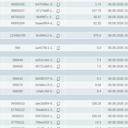
48300105
b475386c-3...
1.74
08.08.2026 15
48900237
47174d8f-1...
107.75
08.08.2026 15
48700103
8b4f9f7c-3...
38.47
08.08.2026 15
48900204
5aaed954-d...
82.32
08.08.2026 15
123456785
6c6f84c2-b...
975.0
08.08.2026 15
906
aa9179c1-1...
0.0
08.08.2026 15
586640
ee52ce62-2...
7.4
08.08.2026 15
586650
45721a68-5...
7.5
08.08.2026 15
586810
6b595707-8...
0.3
08.08.2026 15
586270
0e0dbcc9-0...
9.56
08.08.2026 15
586280
c9a6c3bf-0...
9.4
08.08.2026 15
34000010
ade3a084-8...
108.26
08.08.2026 15
27700122
7bbdb421-2...
08.08.2026 15
3690010
04572010-1...
166.42
08.08.2026 15
27700111
70bee932-1...
14.3
08.08.2026 15