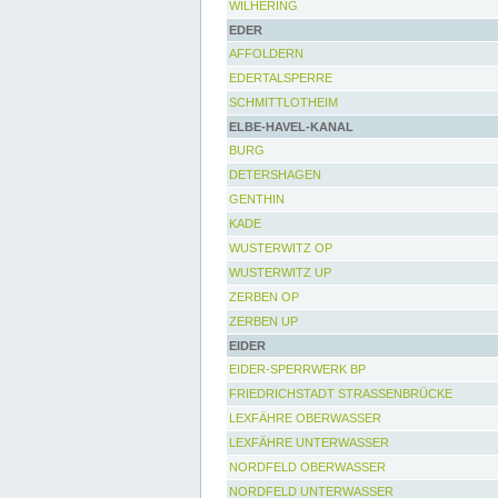
WILHERING
EDER
AFFOLDERN
EDERTALSPERRE
SCHMITTLOTHEIM
ELBE-HAVEL-KANAL
BURG
DETERSHAGEN
GENTHIN
KADE
WUSTERWITZ OP
WUSTERWITZ UP
ZERBEN OP
ZERBEN UP
EIDER
EIDER-SPERRWERK BP
FRIEDRICHSTADT STRASSENBRÜCKE
LEXFÄHRE OBERWASSER
LEXFÄHRE UNTERWASSER
NORDFELD OBERWASSER
NORDFELD UNTERWASSER