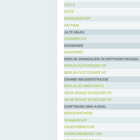
CELLE
EITZE
MARKLENDORF
RETHEM
ALTE MAAS
DORDRECHT
BODENSEE
KONSTANZ
BERLIN-SPANDAUER-SCHIFFFAHRTSKANAL
BERLIN-PLÖTZENSEE OP
BERLIN-PLÖTZENSEE UP
DAHME-WASSERSTRASSE
BERLIN-SCHMÖCKWITZ
NEUE MÜHLE SCHLEUSE OP
NEUE MÜHLE SCHLEUSE UP
DORTMUND-EMS-KANAL
BERGESHÖVEDE
Groppenbruch
HASEHUBBRÜCKE
HENRICHENBURG OW