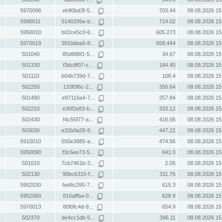
5970096
eb90bd3f-5...
703.44
08.08.2026 15
5990011
5140295e-b...
714.02
08.08.2026 15
5950010
b02ce5c0-6...
605.273
08.08.2026 15
5970019
391bbba5-8...
658.444
08.08.2026 15
501040
85d686f1-5...
34.67
08.08.2026 15
501330
f3dc8f07-c...
184.45
08.08.2026 15
501110
b04b739d-7...
108.4
08.08.2026 15
502250
133f0f6c-2...
350.64
08.08.2026 15
501490
e97116a4-7...
257.84
08.08.2026 15
502210
e30f2e83-b...
333.12
08.08.2026 15
502430
f4c55f77-a...
416.06
08.08.2026 15
503030
e32b0a28-8...
447.22
08.08.2026 15
5910010
550e3885-a...
474.56
08.08.2026 15
5950090
f3c6ee73-5...
641.0
08.08.2026 15
501010
7cb7461b-3...
2.05
08.08.2026 15
502130
90bcb315-f...
311.76
08.08.2026 15
5952030
fed4c295-7...
615.3
08.08.2026 15
5952060
816affba-0...
628.9
08.08.2026 15
5970013
80f0fc4d-9...
654.9
08.08.2026 15
502370
de4cc1db-5...
396.11
08.08.2026 15