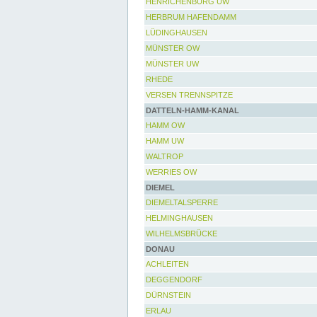
HENRICHENBURG UW
HERBRUM HAFENDAMM
LÜDINGHAUSEN
MÜNSTER OW
MÜNSTER UW
RHEDE
VERSEN TRENNSPITZE
DATTELN-HAMM-KANAL
HAMM OW
HAMM UW
WALTROP
WERRIES OW
DIEMEL
DIEMELTALSPERRE
HELMINGHAUSEN
WILHELMSBRÜCKE
DONAU
ACHLEITEN
DEGGENDORF
DÜRNSTEIN
ERLAU