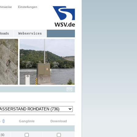
hinweise
Einstellungen
loads
Webservices
s
Ganglinie
Download
:30