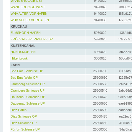
WANGEROOGE OST
9420020
26656fda
WANGEROOGE WEST
9420040
70039212
WHV ALTER VORHAFEN
9440020
f85bd17b
WHV NEUER VORHAFEN
9440030
f77317d9
KRÜCKAU
ELMSHORN HAFEN
5970022
136febf6
KRÜCKAU-SPERRWERK BP
5970023
53c277c3
KÜSTENKANAL
HUNDSMÜHLEN
4960020
cf6ac249
Hilkenbrook
3800010
58ccd6f0
LAHN
Bad Ems Schleuse UP
25800700
c005afb9
Bad Ems Wehr OP
25800690
f2295e77
Cramberg Schleuse OP
25800538
24fe419b
Cramberg Schleuse UP
25800540
3abb36d1
Dausenau Schleuse OP
25800678
9ceb358c
Dausenau Schleuse UP
25800680
eae91991
Diez Hafen
25800500
eadedeb6
Diez Schleuse OP
25800478
ea62ec5f
Diez Schleuse UP
25800480
31750a0f
Fürfurt Schleuse UP
25800300
34af0fca