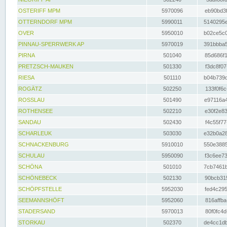
OSTERIFF MPM
5970096
eb90bd3f
OTTERNDORF MPM
5990011
5140295e
OVER
5950010
b02ce5c0
PINNAU-SPERRWERK AP
5970019
391bbba5
PIRNA
501040
85d686f1
PRETZSCH-MAUKEN
501330
f3dc8f07
RIESA
501110
b04b739d
ROGÄTZ
502250
133f0f6c
ROSSLAU
501490
e97116a4
ROTHENSEE
502210
e30f2e83
SANDAU
502430
f4c55f77
SCHARLEUK
503030
e32b0a28
SCHNACKENBURG
5910010
550e3885
SCHULAU
5950090
f3c6ee73
SCHÖNA
501010
7cb7461b
SCHÖNEBECK
502130
90bcb315
SCHÖPFSTELLE
5952030
fed4c295
SEEMANNSHÖFT
5952060
816affba
STADERSAND
5970013
80f0fc4d
STORKAU
502370
de4cc1db