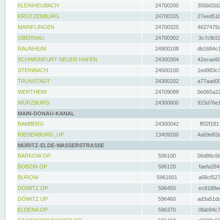
KLEINHEUBACH
24700200
355b02d2
KROTZENBURG
24700335
27eed51b
MAINFLINGEN
24700325
4627475d
OBERNAU
24700302
3c7cfb10
RAUNHEIM
24900108
db1684c1
SCHWEINFURT NEUER HAFEN
24300304
42ecae60
STEINBACH
24500100
1ed983c3
TRUNSTADT
24300202
a77aad00
WERTHEIM
24709089
0e065a22
WÜRZBURG
24300600
915d76e1
MAIN-DONAU-KANAL
BAMBERG
24300042
ff02f181
RIEDENBURG_UP
13409200
4a69e82e
MÜRITZ-ELDE-WASSERSTRASSE
BARKOW OP
596100
06d86c6b
BOBZIN OP
596120
faefa284
BUROW
5961601
a68cf527
DÖMITZ OP
596450
ec8188ee
DÖMITZ UP
596460
ad3a51da
ELDENA OP
596370
0fab94c7