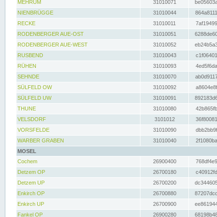
MEHRUM
31010071
be05603a
NIENBRÜGGE
31010044
864a8111
RECKE
31010011
7af19499
RODENBERGER AUE-OST
31010051
6288de60
RODENBERGER AUE-WEST
31010052
eb24b5a3
RUSBEND
31010043
c1f06401
RÜHEN
31010093
4ed5f6da
SEHNDE
31010070
ab0d9117
SÜLFELD OW
31010092
a8604e8f
SÜLFELD UW
31010091
892183d6
THUNE
31010080
42b865fb
VELSDORF
3101012
36f80081
VORSFELDE
31010090
dbb2bb9f
WARBER GRABEN
31010040
2f1080ba
MOSEL
Cochem
26900400
768df4e9
Detzem OP
26700180
c40912fd
Detzem UP
26700200
dc344605
Enkirch OP
26700880
87207dcd
Enkirch UP
26700900
ee861944
Fankel OP
26900280
68198b48