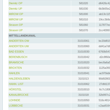
Diemitz OP
581020
d6426c42
Diemitz UP
581030
6b3b55e2
MIROW OP
581000
ab13c115
MIROW UP
581010
19cc3b9a
Strasen OP
581060
117877ec
Strasen UP
581070
2cc40997
MITTELLANDKANAL
ANDERTEN OW
31010061
bc20d819
ANDERTEN UW
31010060
dd41a7d6
BAD ESSEN
31010030
6760b547
BERENBUSCH
31010042
d2c8f60e
BRAMSCHE
31010020
bec8a6a5
BROXTEN
31010032
1125a391
HAHLEN
31010041
ac970eb0
HALDENSLEBEN
3101013
90d92801
HANN. LIST
31010062
27dfd137
HÖRSTEL
31010010
6c7c180f
KANALBRÜCKE
3101018
32b997c2
LOHNDE
31010050
516c4814
LÜBBECKE
31010031
c2aa9164