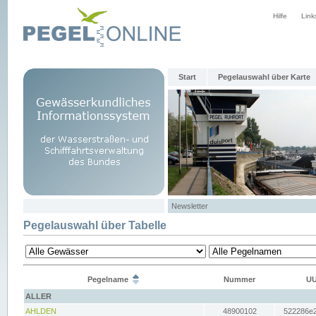
Hilfe
Link
Start
Pegelauswahl über Karte
Newsletter
Pegelauswahl über Tabelle
Pegelname
Nummer
UU
ALLER
AHLDEN
48900102
522286e2