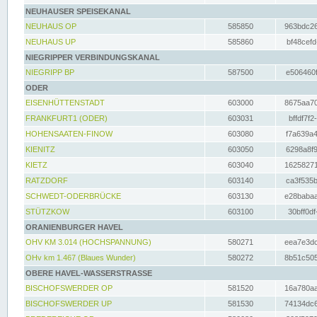
NEUHAUSER SPEISEKANAL
NEUHAUS OP
585850
963bdc26
NEUHAUS UP
585860
bf48cefd
NIEGRIPPER VERBINDUNGSKANAL
NIEGRIPP BP
587500
e506460f
ODER
EISENHÜTTENSTADT
603000
8675aa70
FRANKFURT1 (ODER)
603031
bffdf7f2
HOHENSAATEN-FINOW
603080
f7a639a4
KIENITZ
603050
6298a8f9
KIETZ
603040
16258271
RATZDORF
603140
ca3f535b
SCHWEDT-ODERBRÜCKE
603130
e28babaa
STÜTZKOW
603100
30bff0df
ORANIENBURGER HAVEL
OHV KM 3.014 (HOCHSPANNUNG)
580271
eea7e3dc
OHv km 1.467 (Blaues Wunder)
580272
8b51c505
OBERE HAVEL-WASSERSTRASSE
BISCHOFSWERDER OP
581520
16a780aa
BISCHOFSWERDER UP
581530
74134dc6