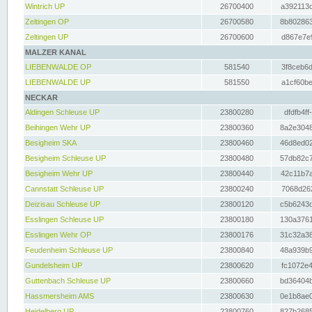
Wintrich UP
26700400
a392113c
Zeltingen OP
26700580
8b802863
Zeltingen UP
26700600
d867e7e9
MALZER KANAL
LIEBENWALDE OP
581540
3f8ceb6d
LIEBENWALDE UP
581550
a1cf60be
NECKAR
Aldingen Schleuse UP
23800280
dfdfb4ff
Beihingen Wehr UP
23800360
8a2e3048
Besigheim SKA
23800460
46d8ed02
Besigheim Schleuse UP
23800480
57db82c7
Besigheim Wehr UP
23800440
42c11b7a
Cannstatt Schleuse UP
23800240
7068d262
Deizisau Schleuse UP
23800120
c5b6243d
Esslingen Schleuse UP
23800180
130a3761
Esslingen Wehr OP
23800176
31c32a38
Feudenheim Schleuse UP
23800840
48a939b9
Gundelsheim UP
23800620
fc1072e4
Guttenbach Schleuse UP
23800660
bd36404b
Hassmersheim AMS
23800630
0e1b8ae0
Heidelberg UP
23800760
827b2685