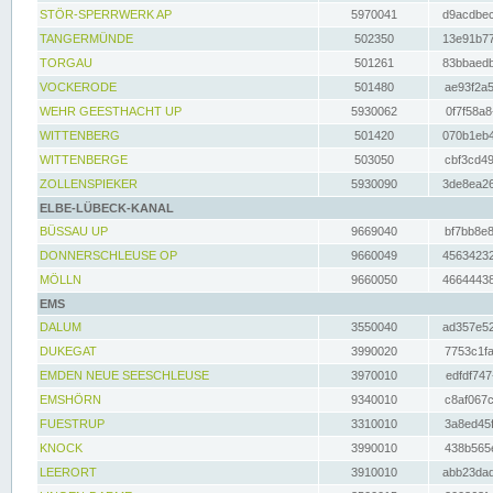
STÖR-SPERRWERK AP
5970041
d9acdbec
TANGERMÜNDE
502350
13e91b77
TORGAU
501261
83bbaedb
VOCKERODE
501480
ae93f2a5
WEHR GEESTHACHT UP
5930062
0f7f58a8
WITTENBERG
501420
070b1eb4
WITTENBERGE
503050
cbf3cd49
ZOLLENSPIEKER
5930090
3de8ea26
ELBE-LÜBECK-KANAL
BÜSSAU UP
9669040
bf7bb8e8
DONNERSCHLEUSE OP
9660049
45634232
MÖLLN
9660050
46644438
EMS
DALUM
3550040
ad357e52
DUKEGAT
3990020
7753c1fa
EMDEN NEUE SEESCHLEUSE
3970010
edfdf747
EMSHÖRN
9340010
c8af067c
FUESTRUP
3310010
3a8ed45f
KNOCK
3990010
438b565e
LEERORT
3910010
abb23dad