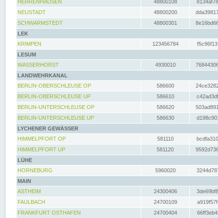
HERRENHAUSEN
48800108
8134af78
NEUSTADT
48800200
dda39817
SCHWARMSTEDT
48800301
8e16bd66
LEK
KRIMPEN
123456784
f5c96f13
LESUM
WASSERHORST
4930010
76844306
LANDWEHRKANAL
BERLIN-OBERSCHLEUSE OP
586600
24ce3282
BERLIN-OBERSCHLEUSE UP
586610
c42ad3df
BERLIN-UNTERSCHLEUSE OP
586620
503ad891
BERLIN-UNTERSCHLEUSE UP
586630
d198c901
LYCHENER GEWÄSSER
HIMMELPFORT OP
581110
bcdfa310
HIMMELPFORT UP
581120
9592d736
LÜHE
HORNEBURG
5960020
3244d787
MAIN
ASTHEIM
24300406
3de69bf8
FAULBACH
24700109
a919f57f
FRANKFURT OSTHAFEN
24700404
66ff3eb4