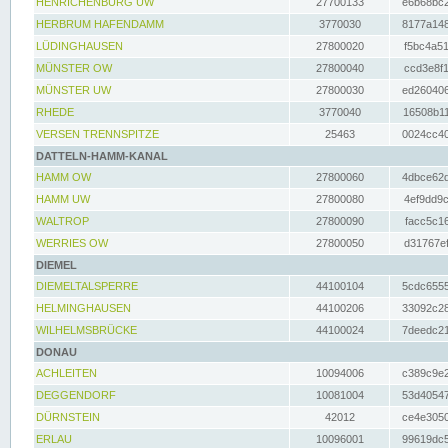
HENRICHENBURG UW
27700133
e6b68bc2
HERBRUM HAFENDAMM
3770030
8177a148
LÜDINGHAUSEN
27800020
f5bc4a51
MÜNSTER OW
27800040
ccd3e8f1
MÜNSTER UW
27800030
ed260406
RHEDE
3770040
16508b11
VERSEN TRENNSPITZE
25463
0024cc40
DATTELN-HAMM-KANAL
HAMM OW
27800060
4dbce62d
HAMM UW
27800080
4ef9dd9c
WALTROP
27800090
facc5c16
WERRIES OW
27800050
d31767ef
DIEMEL
DIEMELTALSPERRE
44100104
5cdc6555
HELMINGHAUSEN
44100206
33092c28
WILHELMSBRÜCKE
44100024
7deedc21
DONAU
ACHLEITEN
10094006
c389c9e2
DEGGENDORF
10081004
53d40547
DÜRNSTEIN
42012
ce4e3050
ERLAU
10096001
99619dc5