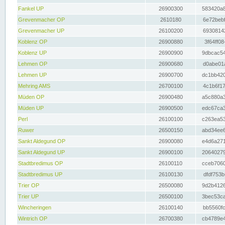
Fankel UP
26900300
583420a8
Grevenmacher OP
2610180
6e72bebf
Grevenmacher UP
26100200
69308142
Koblenz OP
26900880
3f64ff08
Koblenz UP
26900900
9dbcac54
Lehmen OP
26900680
d0abe01a
Lehmen UP
26900700
dc1bb420
Mehring AMS
26700100
4c1b6f17
Müden OP
26900480
a5c880a3
Müden UP
26900500
edc67ca3
Perl
26100100
c263ea53
Ruwer
26500150
abd34ee6
Sankt Aldegund OP
26900080
e4d6a271
Sankt Aldegund UP
26900100
20640279
Stadtbredimus OP
26100110
cceb7060
Stadtbredimus UP
26100130
dfdf753b
Trier OP
26500080
9d2b4126
Trier UP
26500100
3bec53ca
Wincheringen
26100140
bb5560fc
Wintrich OP
26700380
cb4789e4