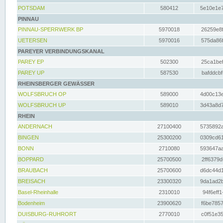
POTSDAM
580412
5e10e1e7
PINNAU
PINNAU-SPERRWERK BP
5970018
26259e8f
UETERSEN
5970016
575da86f
PAREYER VERBINDUNGSKANAL
PAREY EP
502300
25ca1bef
PAREY UP
587530
bafddcbf
RHEINSBERGER GEWÄSSER
WOLFSBRUCH OP
589000
4d00c13e
WOLFSBRUCH UP
589010
3d43a8d7
RHEIN
ANDERNACH
27100400
5735892a
BINGEN
25300200
0309cd61
BONN
2710080
593647aa
BOPPARD
25700500
2ff6379d
BRAUBACH
25700600
d6dc44d1
BREISACH
23300320
9da1ad2b
Basel-Rheinhalle
2310010
94f6eff1
Bodenheim
23900620
f6be7857
DUISBURG-RUHRORT
2770010
c0f51e35