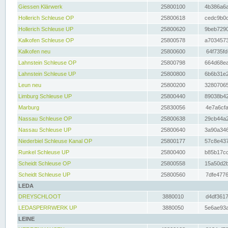
Giessen Klärwerk
25800100
4b386a6a
Hollerich Schleuse OP
25800618
cedc9b0c
Hollerich Schleuse UP
25800620
9beb7290
Kalkofen Schleuse OP
25800578
a7034573
Kalkofen neu
25800600
64f735fd
Lahnstein Schleuse OP
25800798
664d68ea
Lahnstein Schleuse UP
25800800
6b6b31e2
Leun neu
25800200
32807065
Limburg Schleuse UP
25800440
89038b42
Marburg
25830056
4e7a6cfa
Nassau Schleuse OP
25800638
29cb44a2
Nassau Schleuse UP
25800640
3a90a346
Niederbiel Schleuse Kanal OP
25800177
57c8e437
Runkel Schleuse UP
25800400
b85b17cc
Scheidt Schleuse OP
25800558
15a50d2b
Scheidt Schleuse UP
25800560
7dfe4776
LEDA
DREYSCHLOOT
3880010
d4df3617
LEDASPERRWERK UP
3880050
5e6ae93a
LEINE