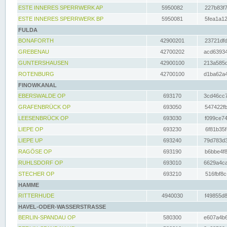
ESTE INNERES SPERRWERK AP
5950082
227b83f7
ESTE INNERES SPERRWERK BP
5950081
5fea1a12
FULDA
BONAFORTH
42900201
23721dfd
GREBENAU
42700202
acd63934
GUNTERSHAUSEN
42900100
213a585d
ROTENBURG
42700100
d1ba62a4
FINOWKANAL
EBERSWALDE OP
693170
3cd46cc7
GRAFENBRÜCK OP
693050
547422fb
LEESENBRÜCK OP
693030
f099ce74
LIEPE OP
693230
6f81b35f
LIEPE UP
693240
79d783d3
RAGÖSE OP
693190
b6bbe4f8
RUHLSDORF OP
693010
6629a4ca
STECHER OP
693210
516fbf8c
HAMME
RITTERHUDE
4940030
f49855d8
HAVEL-ODER-WASSERSTRASSE
BERLIN-SPANDAU OP
580300
e607a4b6