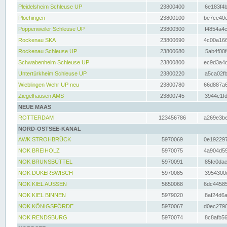
Pleidelsheim Schleuse UP
23800400
6e183f4b
Plochingen
23800100
be7ce40e
Poppenweiler Schleuse UP
23800300
f4854a4c
Rockenau SKA
23800690
4c00a166
Rockenau Schleuse UP
23800680
5ab4f00f
Schwabenheim Schleuse UP
23800800
ec9d3a4d
Untertürkheim Schleuse UP
23800220
a5ca02fb
Wieblingen Wehr UP neu
23800780
66d887a6
Ziegelhausen AMS
23800745
3944c1fd
NEUE MAAS
ROTTERDAM
123456786
a269e3be
NORD-OSTSEE-KANAL
AWK STROHBRÜCK
5970069
0e192297
NOK BREIHOLZ
5970075
4a904d59
NOK BRUNSBÜTTEL
5970091
85fc0dac
NOK DÜKERSWISCH
5970085
3954300d
NOK KIEL AUSSEN
5650068
6dc44585
NOK KIEL BINNEN
5979020
8af24d6a
NOK KÖNIGSFÖRDE
5970067
d0ec2790
NOK RENDSBURG
5970074
8c8afb56