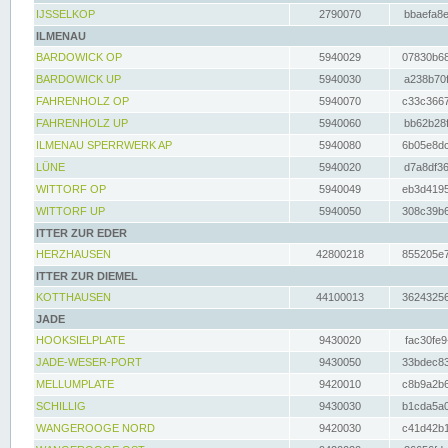
IJSSELKOP
2790070
bbaefa8e
ILMENAU
BARDOWICK OP
5940029
07830b68
BARDOWICK UP
5940030
a238b70f
FAHRENHOLZ OP
5940070
c33c3667
FAHRENHOLZ UP
5940060
bb62b28f
ILMENAU SPERRWERK AP
5940080
6b05e8dc
LÜNE
5940020
d7a8df36
WITTORF OP
5940049
eb3d4195
WITTORF UP
5940050
308c39b6
ITTER ZUR EDER
HERZHAUSEN
42800218
855205e7
ITTER ZUR DIEMEL
KOTTHAUSEN
44100013
36243256
JADE
HOOKSIELPLATE
9430020
fac30fe9
JADE-WESER-PORT
9430050
33bdec83
MELLUMPLATE
9420010
c8b9a2b6
SCHILLIG
9430030
b1cda5a0
WANGEROOGE NORD
9420030
c41d42b1