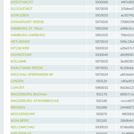
GEESTHACHT
5930060
44f7e955
GLÜCKSTADT
5970035
1f1bbed7
GORLEBEN
5910020
ac507f42
GRAUERORT REEDE
5970026
7398029b
HAMBURG ST. PAULI
5952050
d488c5cc
HAMBURG-HARBURG
5952025
706e5110
HETLINGEN
5970010
599c23b1
HITZACKER
5920010
a26e57c9
HOHNSTORF
5930040
d9289367
KOLLMAR
5970025
3ed90357
KRAUTSAND REEDE
5970031
8c20b4dc
KRÜCKAU-SPERRWERK AP
5970024
a653eb04
LENZEN
503120
c80a4f21
LÜHORT
5960010
8d18d129
MAGDEBURG-BUCKAU
502170
b8567c1e
MAGDEBURG-STROMBRÜCKE
502180
ccccb57f
MEISSEN
501080
24440872
MÜGGENDORF
503070
48f2661f
MÜHLBERG
501160
16b9b4e7
NEU DARCHAU
5930010
67d6e882
NIEGRIPP AP
502240
3adf88fd