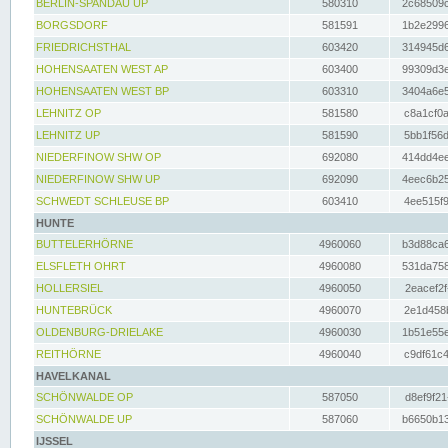
BERLIN-SPANDAU UP
580310
2c68509c
BORGSDORF
581591
1b2e2996
FRIEDRICHSTHAL
603420
314945d6
HOHENSAATEN WEST AP
603400
99309d3e
HOHENSAATEN WEST BP
603310
3404a6e5
LEHNITZ OP
581580
c8a1cf0a
LEHNITZ UP
581590
5bb1f56d
NIEDERFINOW SHW OP
692080
414dd4ee
NIEDERFINOW SHW UP
692090
4eec6b25
SCHWEDT SCHLEUSE BP
603410
4ee515f9
HUNTE
BUTTELERHÖRNE
4960060
b3d88ca6
ELSFLETH OHRT
4960080
531da758
HOLLERSIEL
4960050
2eacef2f
HUNTEBRÜCK
4960070
2e1d458b
OLDENBURG-DRIELAKE
4960030
1b51e55e
REITHÖRNE
4960040
c9df61c4
HAVELKANAL
SCHÖNWALDE OP
587050
d8ef9f21
SCHÖNWALDE UP
587060
b6650b13
IJSSEL