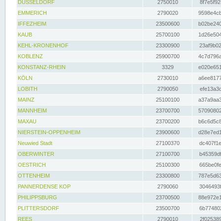
DÜSSELDORF
2750010
8f7e5f92
EMMERICH
2790020
9598e4cb
IFFEZHEIM
23500600
b02be240
KAUB
25700100
1d26e504
KEHL-KRONENHOF
23300900
23af9b02
KOBLENZ
25900700
4c7d796a
KONSTANZ-RHEIN
3329
e020e651
KÖLN
2730010
a6ee8177
LOBITH
2790050
efe13a3d
MAINZ
25100100
a37a9aa3
MANNHEIM
23700700
57090802
MAXAU
23700200
b6c6d5c8
NIERSTEIN-OPPENHEIM
23900600
d28e7ed1
Neuwied Stadt
27100370
dc407f1e
OBERWINTER
27100700
b45359df
OESTRICH
25100300
665be0fe
OTTENHEIM
23300800
787e5d63
PANNERDENSE KOP
2790060
3046493f
PHILIPPSBURG
23700500
88e972e1
PLITTERSDORF
23500700
6b774802
REES
2790010
2f025389