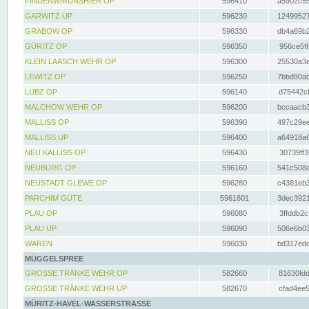
FINDENWIRUNSHIER OP
596410
a5902c55
GARWITZ UP
596230
12499527
GRABOW OP
596330
db4a69b2
GÜRITZ OP
596350
956ce5ff
KLEIN LAASCH WEHR OP
596300
25530a3e
LEWITZ OP
596250
7bbd90ad
LÜBZ OP
596140
d75442cf
MALCHOW WEHR OP
596200
bccaacb3
MALLISS OP
596390
497c29ee
MALLISS UP
596400
a64918a6
NEU KALLISS OP
596430
30739ff3
NEUBURG OP
596160
541c508a
NEUSTADT GLEWE OP
596280
c4381eb3
PARCHIM GÜTE
5961801
3dec3921
PLAU OP
596080
3ffddb2c
PLAU UP
596090
506e6b03
WAREN
596030
bd317edd
MÜGGELSPREE
GROSSE TRÄNKE WEHR OP
582660
81630fdd
GROSSE TRÄNKE WEHR UP
582670
cfad4ee5
MÜRITZ-HAVEL-WASSERSTRASSE