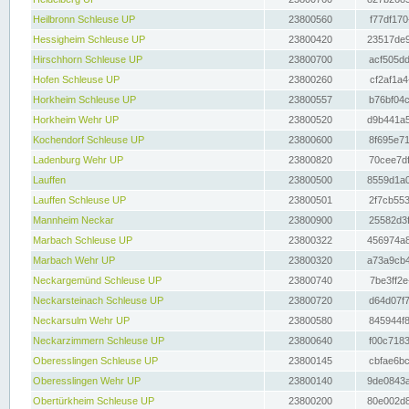
Heilbronn Schleuse UP
23800560
f77df170
Hessigheim Schleuse UP
23800420
23517de9
Hirschhorn Schleuse UP
23800700
acf505dd
Hofen Schleuse UP
23800260
cf2af1a4
Horkheim Schleuse UP
23800557
b76bf04c
Horkheim Wehr UP
23800520
d9b441a5
Kochendorf Schleuse UP
23800600
8f695e71
Ladenburg Wehr UP
23800820
70cee7df
Lauffen
23800500
8559d1a0
Lauffen Schleuse UP
23800501
2f7cb553
Mannheim Neckar
23800900
25582d3f
Marbach Schleuse UP
23800322
456974a8
Marbach Wehr UP
23800320
a73a9cb4
Neckargemünd Schleuse UP
23800740
7be3ff2e
Neckarsteinach Schleuse UP
23800720
d64d07f7
Neckarsulm Wehr UP
23800580
845944f8
Neckarzimmern Schleuse UP
23800640
f00c7183
Oberesslingen Schleuse UP
23800145
cbfae6bc
Oberesslingen Wehr UP
23800140
9de0843a
Obertürkheim Schleuse UP
23800200
80e002d8