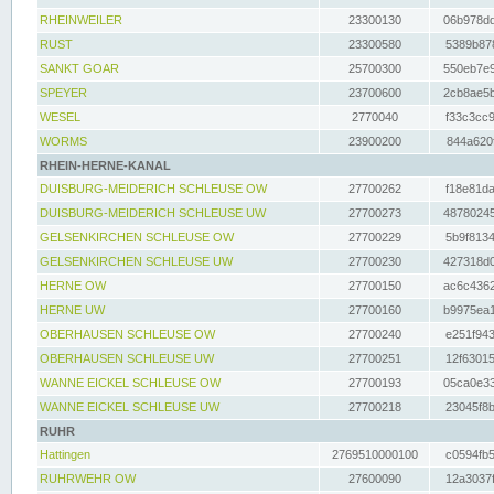
RHEINWEILER
23300130
06b978dd
RUST
23300580
5389b878
SANKT GOAR
25700300
550eb7e9
SPEYER
23700600
2cb8ae5b
WESEL
2770040
f33c3cc9
WORMS
23900200
844a620f
RHEIN-HERNE-KANAL
DUISBURG-MEIDERICH SCHLEUSE OW
27700262
f18e81da
DUISBURG-MEIDERICH SCHLEUSE UW
27700273
48780245
GELSENKIRCHEN SCHLEUSE OW
27700229
5b9f8134
GELSENKIRCHEN SCHLEUSE UW
27700230
427318d0
HERNE OW
27700150
ac6c4362
HERNE UW
27700160
b9975ea1
OBERHAUSEN SCHLEUSE OW
27700240
e251f943
OBERHAUSEN SCHLEUSE UW
27700251
12f63015
WANNE EICKEL SCHLEUSE OW
27700193
05ca0e33
WANNE EICKEL SCHLEUSE UW
27700218
23045f8b
RUHR
Hattingen
2769510000100
c0594fb5
RUHRWEHR OW
27600090
12a3037f