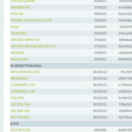
LINGEN-DARME
3500015
200363fc
PAPENBURG
3790010
ec4a598d
POGUM
3950020
5d1e4350
RHEINE UNTERSCHLEUSE
3390020
50a449ba
Rühle
3500070
15456f75
TERBORG
3910020
244cae8b
VERSEN WEHR OP
3730001
86f8dbab
VERSEN WEHRDURCHSTICH
3730010
6de43652
WEENER
3790020
aa6af4e6
Wachendorf
3500031
88698229
ELBESEITENKANAL
ARTLENBURG-ESK
90100122
7fec2f4f
BEVENSEN
90100112
b8997708
LÜNEBURG OW
90100121
c7364d1e
LÜNEBURG UW
90100120
d18033cd
OSLOSS
90100100
6c5b6422
UELZEN OW
90100111
728bd3e3
UELZEN UW
90100110
0d0082cf
WITTINGEN
90100101
9cf795ce
ESTE
BUXTEHUDE
5950080
8a08c920