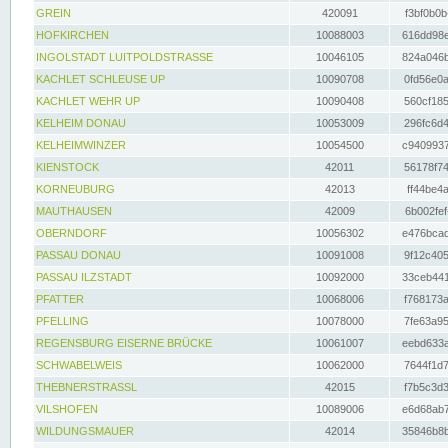
GREIN
420091
f3bf0b0b
HOFKIRCHEN
10088003
616dd98e
INGOLSTADT LUITPOLDSTRASSE
10046105
824a046b
KACHLET SCHLEUSE UP
10090708
0fd56e0a
KACHLET WEHR UP
10090408
560cf185
KELHEIM DONAU
10053009
296fc6d4
KELHEIMWINZER
10054500
c9409937
KIENSTOCK
42011
56178f74
KORNEUBURG
42013
ff44be4a
MAUTHAUSEN
42009
6b002fef
OBERNDORF
10056302
e476bcad
PASSAU DONAU
10091008
9f12c405
PASSAU ILZSTADT
10092000
33ceb441
PFATTER
10068006
f768173a
PFELLING
10078000
7fe63a95
REGENSBURG EISERNE BRÜCKE
10061007
eebd633a
SCHWABELWEIS
10062000
7644f1d7
THEBNERSTRASSL
42015
f7b5c3d3
VILSHOFEN
10089006
e6d68ab7
WILDUNGSMAUER
42014
35846b8b