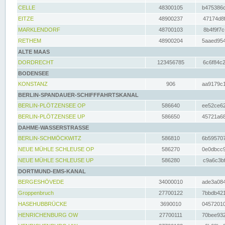
CELLE
48300105
b475386c
EITZE
48900237
47174d8f
MARKLENDORF
48700103
8b4f9f7c
RETHEM
48900204
5aaed954
ALTE MAAS
DORDRECHT
123456785
6c6f84c2
BODENSEE
KONSTANZ
906
aa9179c1
BERLIN-SPANDAUER-SCHIFFFAHRTSKANAL
BERLIN-PLÖTZENSEE OP
586640
ee52ce62
BERLIN-PLÖTZENSEE UP
586650
45721a68
DAHME-WASSERSTRASSE
BERLIN-SCHMÖCKWITZ
586810
6b595707
NEUE MÜHLE SCHLEUSE OP
586270
0e0dbcc9
NEUE MÜHLE SCHLEUSE UP
586280
c9a6c3bf
DORTMUND-EMS-KANAL
BERGESHÖVEDE
34000010
ade3a084
Groppenbruch
27700122
7bbdb421
HASEHUBBRÜCKE
3690010
04572010
HENRICHENBURG OW
27700111
70bee932