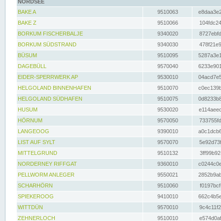
NORDSEE
BAKE A
9510063
e8daa3e2
BAKE Z
9510066
104fdc24
BORKUM FISCHERBALJE
9340020
8727ebfd
BORKUM SÜDSTRAND
9340030
478f21e9
BÜSUM
9510095
5287a3e1
DAGEBÜLL
9570040
6233e901
EIDER-SPERRWERK AP
9530010
04acd7e5
HELGOLAND BINNENHAFEN
9510070
c0ec139b
HELGOLAND SÜDHAFEN
9510075
0d8233b8
HUSUM
9530020
e114aeec
HÖRNUM
9570050
733755fd
LANGEOOG
9390010
a0c1dcb6
LIST AUF SYLT
9570070
5e92d73f
MITTELGRUND
9510132
3ff99b92
NORDERNEY RIFFGAT
9360010
c0244c0e
PELLWORM ANLEGER
9550021
2852b9ab
SCHARHÖRN
9510060
f0197bcf
SPIEKEROOG
9410010
662c4b5e
WITTDÜN
9570010
9c4c11f2
ZEHNERLOCH
9510010
e574d0af