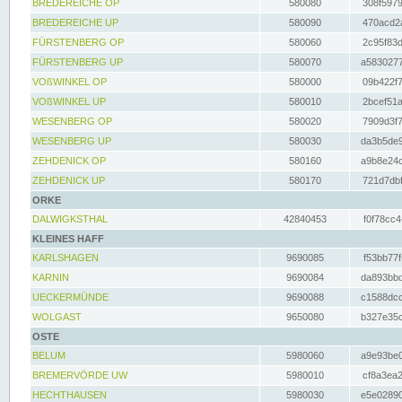
BREDEREICHE OP
580080
308f5979
BREDEREICHE UP
580090
470acd2a
FÜRSTENBERG OP
580060
2c95f83d
FÜRSTENBERG UP
580070
a5830277
VOßWINKEL OP
580000
09b422f7
VOßWINKEL UP
580010
2bcef51a
WESENBERG OP
580020
7909d3f7
WESENBERG UP
580030
da3b5de9
ZEHDENICK OP
580160
a9b8e24c
ZEHDENICK UP
580170
721d7dbf
ORKE
DALWIGKSTHAL
42840453
f0f78cc4
KLEINES HAFF
KARLSHAGEN
9690085
f53bb77f
KARNIN
9690084
da893bbd
UECKERMÜNDE
9690088
c1588dcc
WOLGAST
9650080
b327e35c
OSTE
BELUM
5980060
a9e93be0
BREMERVÖRDE UW
5980010
cf8a3ea2
HECHTHAUSEN
5980030
e5e02890