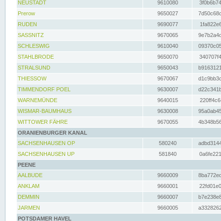
NEUSTADT
9610080
3f0b6b74
Prerow
9650027
7d50c68c
RUDEN
9690077
1fa822e6
SASSNITZ
9670065
9e7b2a4d
SCHLESWIG
9610040
09370c05
STAHLBRODE
9650070
340707f4
STRALSUND
9650043
b9163121
THIESSOW
9670067
d1c9bb3c
TIMMENDORF POEL
9630007
d22c341b
WARNEMÜNDE
9640015
220ff4c6
WISMAR-BAUMHAUS
9630008
95a0ab45
WITTOWER FÄHRE
9670055
4b348b56
ORANIENBURGER KANAL
SACHSENHAUSEN OP
580240
adbd3144
SACHSENHAUSEN UP
581840
0a6fe221
PEENE
AALBUDE
9660009
8ba772ed
ANKLAM
9660001
22fd01e0
DEMMIN
9660007
b7e238e8
JARMEN
9660005
a3328262
POTSDAMER HAVEL