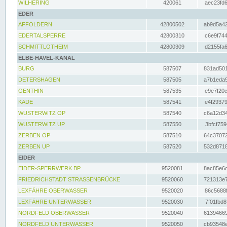
WILHERING
420061
aec23fd6
EDER
AFFOLDERN
42800502
ab9d5a42
EDERTALSPERRE
42800310
c6e9f744
SCHMITTLOTHEIM
42800309
d2155fa6
ELBE-HAVEL-KANAL
BURG
587507
831ad501
DETERSHAGEN
587505
a7b1eda9
GENTHIN
587535
e9e7f20c
KADE
587541
e4f29379
WUSTERWITZ OP
587540
c6a12d34
WUSTERWITZ UP
587550
3bfcf759
ZERBEN OP
587510
64c37072
ZERBEN UP
587520
532d8718
EIDER
EIDER-SPERRWERK BP
9520081
8ac85e6c
FRIEDRICHSTADT STRASSENBRÜCKE
9520060
721313e7
LEXFÄHRE OBERWASSER
9520020
86c5688f
LEXFÄHRE UNTERWASSER
9520030
7f01fbd8
NORDFELD OBERWASSER
9520040
61394669
NORDFELD UNTERWASSER
9520050
cb93548e