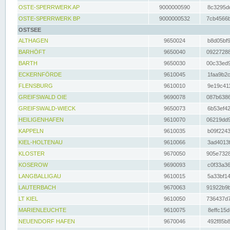
OSTE-SPERRWERK AP
9000000590
8c3295dc
OSTE-SPERRWERK BP
9000000532
7cb4566b
OSTSEE
ALTHAGEN
9650024
b8d05bf9
BARHÖFT
9650040
09227288
BARTH
9650030
00c33ed9
ECKERNFÖRDE
9610045
1faa9b2c
FLENSBURG
9610010
9e19c411
GREIFSWALD OIE
9690078
087b6386
GREIFSWALD-WIECK
9650073
6b53ef42
HEILIGENHAFEN
9610070
06219dd9
KAPPELN
9610035
b09f2243
KIEL-HOLTENAU
9610066
3ad4013f
KLOSTER
9670050
905e7328
KOSEROW
9690093
c0f33a36
LANGBALLIGAU
9610015
5a33bf14
LAUTERBACH
9670063
91922b9b
LT KIEL
9610050
736437d7
MARIENLEUCHTE
9610075
8effc15d
NEUENDORF HAFEN
9670046
492f85b8