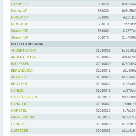
Diemitz OP
581020
d6426c42
Diemitz UP
581030
6b3b55e2
MIROW OP
581000
ab13c115
MIROW UP
581010
19cc3b9a
Strasen OP
581060
117877ec
Strasen UP
581070
2cc40997
MITTELLANDKANAL
ANDERTEN OW
31010061
bc20d819
ANDERTEN UW
31010060
dd41a7d6
BAD ESSEN
31010030
6760b547
BERENBUSCH
31010042
d2c8f60e
BRAMSCHE
31010020
bec8a6a5
BROXTEN
31010032
1125a391
HAHLEN
31010041
ac970eb0
HALDENSLEBEN
3101013
90d92801
HANN. LIST
31010062
27dfd137
HÖRSTEL
31010010
6c7c180f
KANALBRÜCKE
3101018
32b997c2
LOHNDE
31010050
516c4814
LÜBBECKE
31010031
c2aa9164