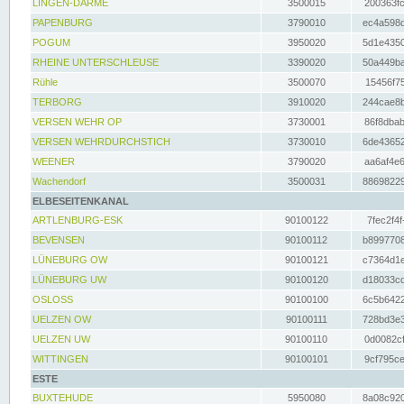
LINGEN-DARME
3500015
200363fc
PAPENBURG
3790010
ec4a598d
POGUM
3950020
5d1e4350
RHEINE UNTERSCHLEUSE
3390020
50a449ba
Rühle
3500070
15456f75
TERBORG
3910020
244cae8b
VERSEN WEHR OP
3730001
86f8dbab
VERSEN WEHRDURCHSTICH
3730010
6de43652
WEENER
3790020
aa6af4e6
Wachendorf
3500031
88698229
ELBESEITENKANAL
ARTLENBURG-ESK
90100122
7fec2f4f
BEVENSEN
90100112
b8997708
LÜNEBURG OW
90100121
c7364d1e
LÜNEBURG UW
90100120
d18033cd
OSLOSS
90100100
6c5b6422
UELZEN OW
90100111
728bd3e3
UELZEN UW
90100110
0d0082cf
WITTINGEN
90100101
9cf795ce
ESTE
BUXTEHUDE
5950080
8a08c920