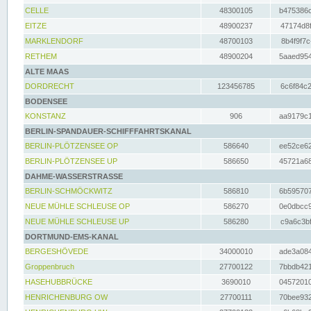
CELLE
48300105
b475386c
EITZE
48900237
47174d8f
MARKLENDORF
48700103
8b4f9f7c
RETHEM
48900204
5aaed954
ALTE MAAS
DORDRECHT
123456785
6c6f84c2
BODENSEE
KONSTANZ
906
aa9179c1
BERLIN-SPANDAUER-SCHIFFFAHRTSKANAL
BERLIN-PLÖTZENSEE OP
586640
ee52ce62
BERLIN-PLÖTZENSEE UP
586650
45721a68
DAHME-WASSERSTRASSE
BERLIN-SCHMÖCKWITZ
586810
6b595707
NEUE MÜHLE SCHLEUSE OP
586270
0e0dbcc9
NEUE MÜHLE SCHLEUSE UP
586280
c9a6c3bf
DORTMUND-EMS-KANAL
BERGESHÖVEDE
34000010
ade3a084
Groppenbruch
27700122
7bbdb421
HASEHUBBRÜCKE
3690010
04572010
HENRICHENBURG OW
27700111
70bee932