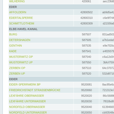
WILHERING
420061
aec23fd6
EDER
AFFOLDERN
42800502
ab9d5a42
EDERTALSPERRE
42800310
c6e9f744
SCHMITTLOTHEIM
42800309
d2155fa6
ELBE-HAVEL-KANAL
BURG
587507
831ad501
DETERSHAGEN
587505
a7b1eda9
GENTHIN
587535
e9e7f20c
KADE
587541
e4f29379
WUSTERWITZ OP
587540
c6a12d34
WUSTERWITZ UP
587550
3bfcf759
ZERBEN OP
587510
64c37072
ZERBEN UP
587520
532d8718
EIDER
EIDER-SPERRWERK BP
9520081
8ac85e6c
FRIEDRICHSTADT STRASSENBRÜCKE
9520060
721313e7
LEXFÄHRE OBERWASSER
9520020
86c5688f
LEXFÄHRE UNTERWASSER
9520030
7f01fbd8
NORDFELD OBERWASSER
9520040
61394669
NORDFELD UNTERWASSER
9520050
cb93548e