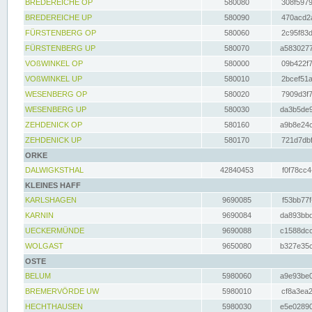
BREDEREICHE OP
580080
308f5979
BREDEREICHE UP
580090
470acd2a
FÜRSTENBERG OP
580060
2c95f83d
FÜRSTENBERG UP
580070
a5830277
VOßWINKEL OP
580000
09b422f7
VOßWINKEL UP
580010
2bcef51a
WESENBERG OP
580020
7909d3f7
WESENBERG UP
580030
da3b5de9
ZEHDENICK OP
580160
a9b8e24c
ZEHDENICK UP
580170
721d7dbf
ORKE
DALWIGKSTHAL
42840453
f0f78cc4
KLEINES HAFF
KARLSHAGEN
9690085
f53bb77f
KARNIN
9690084
da893bbd
UECKERMÜNDE
9690088
c1588dcc
WOLGAST
9650080
b327e35c
OSTE
BELUM
5980060
a9e93be0
BREMERVÖRDE UW
5980010
cf8a3ea2
HECHTHAUSEN
5980030
e5e02890