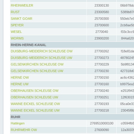
RHEINWEILER
23300130
06b978dd
RUST
23300580
5389b878
SANKT GOAR
25700300
550eb7e9
SPEYER
23700600
2cb8ae5b
WESEL
2770040
f33c3cc9
WORMS
23900200
844a620f
RHEIN-HERNE-KANAL
DUISBURG-MEIDERICH SCHLEUSE OW
27700262
f18e81da
DUISBURG-MEIDERICH SCHLEUSE UW
27700273
48780245
GELSENKIRCHEN SCHLEUSE OW
27700229
5b9f8134
GELSENKIRCHEN SCHLEUSE UW
27700230
427318d0
HERNE OW
27700150
ac6c4362
HERNE UW
27700160
b9975ea1
OBERHAUSEN SCHLEUSE OW
27700240
e251f943
OBERHAUSEN SCHLEUSE UW
27700251
12f63015
WANNE EICKEL SCHLEUSE OW
27700193
05ca0e33
WANNE EICKEL SCHLEUSE UW
27700218
23045f8b
RUHR
Hattingen
2769510000100
c0594fb5
RUHRWEHR OW
27600090
12a3037f