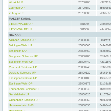
Wintrich UP
26700400
a392113c
Zeltingen OP
26700580
8b802863
Zeltingen UP
26700600
d867e7e9
MALZER KANAL
LIEBENWALDE OP
581540
3f8ceb6d
LIEBENWALDE UP
581550
a1cf60be
NECKAR
Aldingen Schleuse UP
23800280
dfdfb4ff
Beihingen Wehr UP
23800360
8a2e3048
Besigheim SKA
23800460
46d8ed02
Besigheim Schleuse UP
23800480
57db82c7
Besigheim Wehr UP
23800440
42c11b7a
Cannstatt Schleuse UP
23800240
7068d262
Deizisau Schleuse UP
23800120
c5b6243d
Esslingen Schleuse UP
23800180
130a3761
Esslingen Wehr OP
23800176
31c32a38
Feudenheim Schleuse UP
23800840
48a939b9
Gundelsheim UP
23800620
fc1072e4
Guttenbach Schleuse UP
23800660
bd36404b
Hassmersheim AMS
23800630
0e1b8ae0
Heidelberg UP
23800760
827b2685