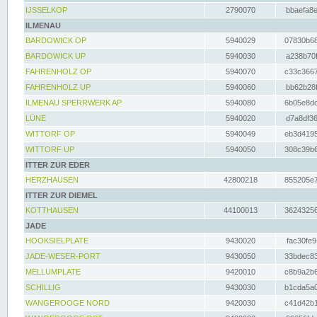
IJSSELKOP
2790070
bbaefa8e
ILMENAU
BARDOWICK OP
5940029
07830b68
BARDOWICK UP
5940030
a238b70f
FAHRENHOLZ OP
5940070
c33c3667
FAHRENHOLZ UP
5940060
bb62b28f
ILMENAU SPERRWERK AP
5940080
6b05e8dc
LÜNE
5940020
d7a8df36
WITTORF OP
5940049
eb3d4195
WITTORF UP
5940050
308c39b6
ITTER ZUR EDER
HERZHAUSEN
42800218
855205e7
ITTER ZUR DIEMEL
KOTTHAUSEN
44100013
36243256
JADE
HOOKSIELPLATE
9430020
fac30fe9
JADE-WESER-PORT
9430050
33bdec83
MELLUMPLATE
9420010
c8b9a2b6
SCHILLIG
9430030
b1cda5a0
WANGEROOGE NORD
9420030
c41d42b1