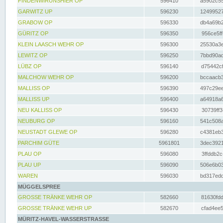
FINDENWIRUNSHIER OP
596410
a5902c55
GARWITZ UP
596230
12499527
GRABOW OP
596330
db4a69b2
GÜRITZ OP
596350
956ce5ff
KLEIN LAASCH WEHR OP
596300
25530a3e
LEWITZ OP
596250
7bbd90ad
LÜBZ OP
596140
d75442cf
MALCHOW WEHR OP
596200
bccaacb3
MALLISS OP
596390
497c29ee
MALLISS UP
596400
a64918a6
NEU KALLISS OP
596430
30739ff3
NEUBURG OP
596160
541c508a
NEUSTADT GLEWE OP
596280
c4381eb3
PARCHIM GÜTE
5961801
3dec3921
PLAU OP
596080
3ffddb2c
PLAU UP
596090
506e6b03
WAREN
596030
bd317edd
MÜGGELSPREE
GROSSE TRÄNKE WEHR OP
582660
81630fdd
GROSSE TRÄNKE WEHR UP
582670
cfad4ee5
MÜRITZ-HAVEL-WASSERSTRASSE