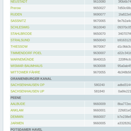
NEUSTADT
9610080
3f0b6b74
Prerow
9650027
7d50c68c
RUDEN
9690077
1fa822e6
SASSNITZ
9670065
9e7b2a4d
SCHLESWIG
9610040
09370c05
STAHLBRODE
9650070
340707f4
STRALSUND
9650043
b9163121
THIESSOW
9670067
d1c9bb3c
TIMMENDORF POEL
9630007
d22c341b
WARNEMÜNDE
9640015
220ff4c6
WISMAR-BAUMHAUS
9630008
95a0ab45
WITTOWER FÄHRE
9670055
4b348b56
ORANIENBURGER KANAL
SACHSENHAUSEN OP
580240
adbd3144
SACHSENHAUSEN UP
581840
0a6fe221
PEENE
AALBUDE
9660009
8ba772ed
ANKLAM
9660001
22fd01e0
DEMMIN
9660007
b7e238e8
JARMEN
9660005
a3328262
POTSDAMER HAVEL