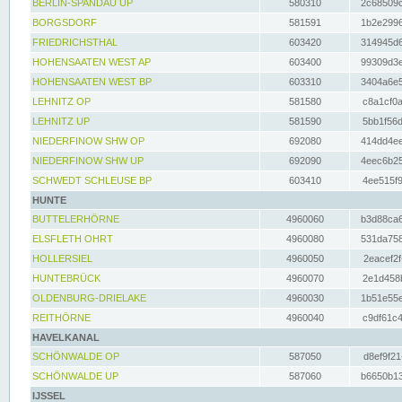
BERLIN-SPANDAU UP
580310
2c68509c
BORGSDORF
581591
1b2e2996
FRIEDRICHSTHAL
603420
314945d6
HOHENSAATEN WEST AP
603400
99309d3e
HOHENSAATEN WEST BP
603310
3404a6e5
LEHNITZ OP
581580
c8a1cf0a
LEHNITZ UP
581590
5bb1f56d
NIEDERFINOW SHW OP
692080
414dd4ee
NIEDERFINOW SHW UP
692090
4eec6b25
SCHWEDT SCHLEUSE BP
603410
4ee515f9
HUNTE
BUTTELERHÖRNE
4960060
b3d88ca6
ELSFLETH OHRT
4960080
531da758
HOLLERSIEL
4960050
2eacef2f
HUNTEBRÜCK
4960070
2e1d458b
OLDENBURG-DRIELAKE
4960030
1b51e55e
REITHÖRNE
4960040
c9df61c4
HAVELKANAL
SCHÖNWALDE OP
587050
d8ef9f21
SCHÖNWALDE UP
587060
b6650b13
IJSSEL