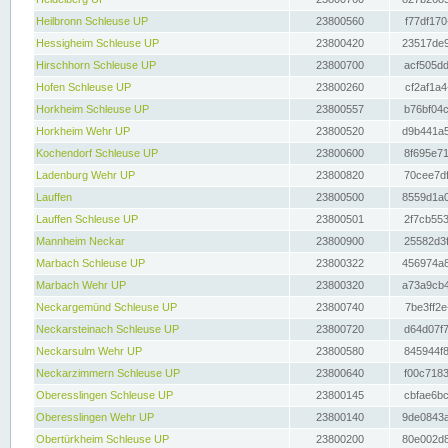
Heilbronn Schleuse UP
23800560
f77df170
Hessigheim Schleuse UP
23800420
23517de9
Hirschhorn Schleuse UP
23800700
acf505dd
Hofen Schleuse UP
23800260
cf2af1a4
Horkheim Schleuse UP
23800557
b76bf04c
Horkheim Wehr UP
23800520
d9b441a5
Kochendorf Schleuse UP
23800600
8f695e71
Ladenburg Wehr UP
23800820
70cee7df
Lauffen
23800500
8559d1a0
Lauffen Schleuse UP
23800501
2f7cb553
Mannheim Neckar
23800900
25582d3f
Marbach Schleuse UP
23800322
456974a8
Marbach Wehr UP
23800320
a73a9cb4
Neckargemünd Schleuse UP
23800740
7be3ff2e
Neckarsteinach Schleuse UP
23800720
d64d07f7
Neckarsulm Wehr UP
23800580
845944f8
Neckarzimmern Schleuse UP
23800640
f00c7183
Oberesslingen Schleuse UP
23800145
cbfae6bc
Oberesslingen Wehr UP
23800140
9de0843a
Obertürkheim Schleuse UP
23800200
80e002d8