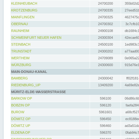
KLEINHEUBACH
24700200
355b02d2
KROTZENBURG
24700335
27eed51b
MAINFLINGEN
24700325
4627475d
OBERNAU
24700302
3c7cfb10
RAUNHEIM
24900108
db1684c1
SCHWEINFURT NEUER HAFEN
24300304
42ecae60
STEINBACH
24500100
1ed983c3
TRUNSTADT
24300202
a77aad00
WERTHEIM
24709089
0e065a22
WÜRZBURG
24300600
915d76e1
MAIN-DONAU-KANAL
BAMBERG
24300042
ff02f181
RIEDENBURG_UP
13409200
4a69e82e
MÜRITZ-ELDE-WASSERSTRASSE
BARKOW OP
596100
06d86c6b
BOBZIN OP
596120
faefa284
BUROW
5961601
a68cf527
DÖMITZ OP
596450
ec8188ee
DÖMITZ UP
596460
ad3a51da
ELDENA OP
596370
0fab94c7