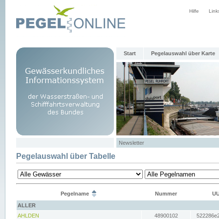
Hilfe
Link
Start
Pegelauswahl über Karte
Newsletter
Pegelauswahl über Tabelle
Pegelname
Nummer
UU
ALLER
AHLDEN
48900102
522286e2