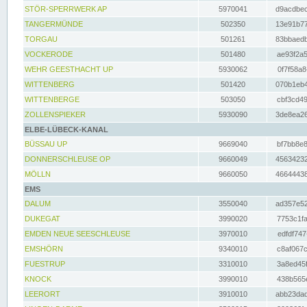
STÖR-SPERRWERK AP
5970041
d9acdbec
TANGERMÜNDE
502350
13e91b77
TORGAU
501261
83bbaedb
VOCKERODE
501480
ae93f2a5
WEHR GEESTHACHT UP
5930062
0f7f58a8
WITTENBERG
501420
070b1eb4
WITTENBERGE
503050
cbf3cd49
ZOLLENSPIEKER
5930090
3de8ea26
ELBE-LÜBECK-KANAL
BÜSSAU UP
9669040
bf7bb8e8
DONNERSCHLEUSE OP
9660049
45634232
MÖLLN
9660050
46644438
EMS
DALUM
3550040
ad357e52
DUKEGAT
3990020
7753c1fa
EMDEN NEUE SEESCHLEUSE
3970010
edfdf747
EMSHÖRN
9340010
c8af067c
FUESTRUP
3310010
3a8ed45f
KNOCK
3990010
438b565e
LEERORT
3910010
abb23dad