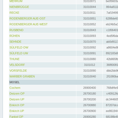
MEHRUM
31010071
be05603a
NIENBRÜGGE
31010044
864a8111
RECKE
31010011
7af19499
RODENBERGER AUE-OST
31010051
6288de60
RODENBERGER AUE-WEST
31010052
eb24b5a3
RUSBEND
31010043
c1f06401
RÜHEN
31010093
4ed5f6da
SEHNDE
31010070
ab0d9117
SÜLFELD OW
31010092
a8604e8f
SÜLFELD UW
31010091
892183d6
THUNE
31010080
42b865fb
VELSDORF
3101012
36f80081
VORSFELDE
31010090
dbb2bb9f
WARBER GRABEN
31010040
2f1080ba
MOSEL
Cochem
26900400
768df4e9
Detzem OP
26700180
c40912fd
Detzem UP
26700200
dc344605
Enkirch OP
26700880
87207dcd
Enkirch UP
26700900
ee861944
Fankel OP
26900280
68198b48