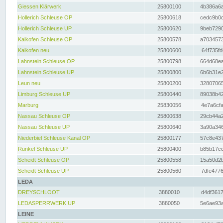
Giessen Klärwerk
25800100
4b386a6a
Hollerich Schleuse OP
25800618
cedc9b0c
Hollerich Schleuse UP
25800620
9beb7290
Kalkofen Schleuse OP
25800578
a7034573
Kalkofen neu
25800600
64f735fd
Lahnstein Schleuse OP
25800798
664d68ea
Lahnstein Schleuse UP
25800800
6b6b31e2
Leun neu
25800200
32807065
Limburg Schleuse UP
25800440
89038b42
Marburg
25830056
4e7a6cfa
Nassau Schleuse OP
25800638
29cb44a2
Nassau Schleuse UP
25800640
3a90a346
Niederbiel Schleuse Kanal OP
25800177
57c8e437
Runkel Schleuse UP
25800400
b85b17cc
Scheidt Schleuse OP
25800558
15a50d2b
Scheidt Schleuse UP
25800560
7dfe4776
LEDA
DREYSCHLOOT
3880010
d4df3617
LEDASPERRWERK UP
3880050
5e6ae93a
LEINE