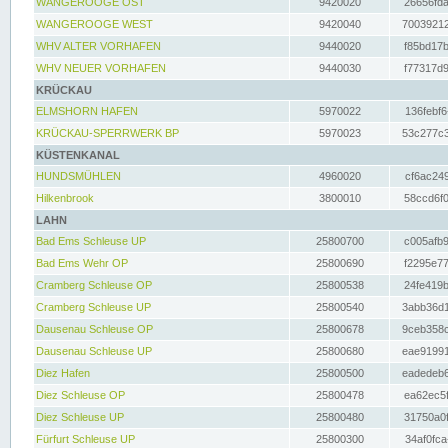
WANGEROOGE OST
9420020
26656fda
WANGEROOGE WEST
9420040
70039212
WHV ALTER VORHAFEN
9440020
f85bd17b
WHV NEUER VORHAFEN
9440030
f77317d9
KRÜCKAU
ELMSHORN HAFEN
5970022
136febf6
KRÜCKAU-SPERRWERK BP
5970023
53c277c3
KÜSTENKANAL
HUNDSMÜHLEN
4960020
cf6ac249
Hilkenbrook
3800010
58ccd6f0
LAHN
Bad Ems Schleuse UP
25800700
c005afb9
Bad Ems Wehr OP
25800690
f2295e77
Cramberg Schleuse OP
25800538
24fe419b
Cramberg Schleuse UP
25800540
3abb36d1
Dausenau Schleuse OP
25800678
9ceb358c
Dausenau Schleuse UP
25800680
eae91991
Diez Hafen
25800500
eadedeb6
Diez Schleuse OP
25800478
ea62ec5f
Diez Schleuse UP
25800480
31750a0f
Fürfurt Schleuse UP
25800300
34af0fca