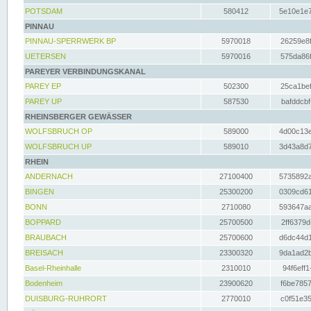
POTSDAM
580412
5e10e1e7
PINNAU
PINNAU-SPERRWERK BP
5970018
26259e8f
UETERSEN
5970016
575da86f
PAREYER VERBINDUNGSKANAL
PAREY EP
502300
25ca1bef
PAREY UP
587530
bafddcbf
RHEINSBERGER GEWÄSSER
WOLFSBRUCH OP
589000
4d00c13e
WOLFSBRUCH UP
589010
3d43a8d7
RHEIN
ANDERNACH
27100400
5735892a
BINGEN
25300200
0309cd61
BONN
2710080
593647aa
BOPPARD
25700500
2ff6379d
BRAUBACH
25700600
d6dc44d1
BREISACH
23300320
9da1ad2b
Basel-Rheinhalle
2310010
94f6eff1
Bodenheim
23900620
f6be7857
DUISBURG-RUHRORT
2770010
c0f51e35