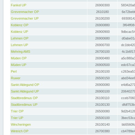
Fankel UP
26900300
583420a8
Grevenmacher OP
2610180
6e72bebf
Grevenmacher UP
26100200
69308142
Koblenz OP
26900880
3f64ff08
Koblenz UP
26900900
9dbcac54
Lehmen OP
26900680
d0abe01a
Lehmen UP
26900700
dc1bb420
Mehring AMS
26700100
4c1b6f17
Müden OP
26900480
a5c880a3
Müden UP
26900500
edc67ca3
Perl
26100100
c263ea53
Ruwer
26500150
abd34ee6
Sankt Aldegund OP
26900080
e4d6a271
Sankt Aldegund UP
26900100
20640279
Stadtbredimus OP
26100110
cceb7060
Stadtbredimus UP
26100130
dfdf753b
Trier OP
26500080
9d2b4126
Trier UP
26500100
3bec53ca
Wincheringen
26100140
bb5560fc
Wintrich OP
26700380
cb4789e4