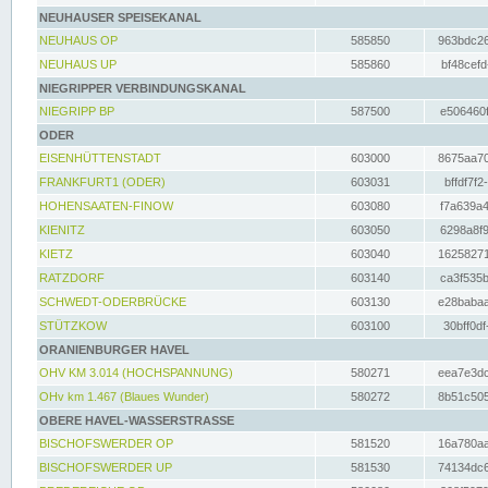
NEUHAUSER SPEISEKANAL
NEUHAUS OP
585850
963bdc26
NEUHAUS UP
585860
bf48cefd
NIEGRIPPER VERBINDUNGSKANAL
NIEGRIPP BP
587500
e506460f
ODER
EISENHÜTTENSTADT
603000
8675aa70
FRANKFURT1 (ODER)
603031
bffdf7f2
HOHENSAATEN-FINOW
603080
f7a639a4
KIENITZ
603050
6298a8f9
KIETZ
603040
16258271
RATZDORF
603140
ca3f535b
SCHWEDT-ODERBRÜCKE
603130
e28babaa
STÜTZKOW
603100
30bff0df
ORANIENBURGER HAVEL
OHV KM 3.014 (HOCHSPANNUNG)
580271
eea7e3dc
OHv km 1.467 (Blaues Wunder)
580272
8b51c505
OBERE HAVEL-WASSERSTRASSE
BISCHOFSWERDER OP
581520
16a780aa
BISCHOFSWERDER UP
581530
74134dc6