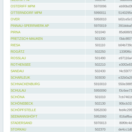
OSTERIFF MPM
5970096
eb90bd3f
OTTERNDORF MPM
5990011
5140295e
OVER
5950010
b02ce5c0
PINNAU-SPERRWERK AP
5970019
391bbba5
PIRNA
501040
85d686f1
PRETZSCH-MAUKEN
501330
f3dc8f07
RIESA
501110
b04b739d
ROGÄTZ
502250
133f0f6c
ROSSLAU
501490
e97116a4
ROTHENSEE
502210
e30f2e83
SANDAU
502430
f4c55f77
SCHARLEUK
503030
e32b0a28
SCHNACKENBURG
5910010
550e3885
SCHULAU
5950090
f3c6ee73
SCHÖNA
501010
7cb7461b
SCHÖNEBECK
502130
90bcb315
SCHÖPFSTELLE
5952030
fed4c295
SEEMANNSHÖFT
5952060
816affba
STADERSAND
5970013
80f0fc4d
STORKAU
502370
de4cc1db