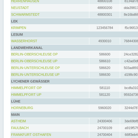
HERRENHAUSEN
48800108
8134af78
NEUSTADT
48800200
dda39817
SCHWARMSTEDT
48800301
8e16bd66
LEK
KRIMPEN
123456784
f5c96f13
LESUM
WASSERHORST
4930010
76844306
LANDWEHRKANAL
BERLIN-OBERSCHLEUSE OP
586600
24ce3282
BERLIN-OBERSCHLEUSE UP
586610
c42ad3df
BERLIN-UNTERSCHLEUSE OP
586620
503ad891
BERLIN-UNTERSCHLEUSE UP
586630
d198c901
LYCHENER GEWÄSSER
HIMMELPFORT OP
581110
bcdfa310
HIMMELPFORT UP
581120
9592d736
LÜHE
HORNEBURG
5960020
3244d787
MAIN
ASTHEIM
24300406
3de69bf8
FAULBACH
24700109
a919f57f
FRANKFURT OSTHAFEN
24700404
66ff3eb4