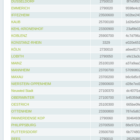
DÜSSELDORF
2750010
8f7e5f92
EMMERICH
2790020
9598e4cb
IFFEZHEIM
23500600
b02be240
KAUB
25700100
1d26e504
KEHL-KRONENHOF
23300900
23af9b02
KOBLENZ
25900700
4c7d796a
KONSTANZ-RHEIN
3329
e020e651
KÖLN
2730010
a6ee8177
LOBITH
2790050
efe13a3d
MAINZ
25100100
a37a9aa3
MANNHEIM
23700700
57090802
MAXAU
23700200
b6c6d5c8
NIERSTEIN-OPPENHEIM
23900600
d28e7ed1
Neuwied Stadt
27100370
dc407f1e
OBERWINTER
27100700
b45359df
OESTRICH
25100300
665be0fe
OTTENHEIM
23300800
787e5d63
PANNERDENSE KOP
2790060
3046493f
PHILIPPSBURG
23700500
88e972e1
PLITTERSDORF
23500700
6b774802
REES
2790010
2f025389