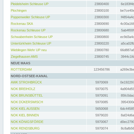
Pleidelsheim Schleuse UP
23800400
6e183f4b
Plochingen
23800100
be7ce40e
Poppenweiler Schleuse UP
23800300
f4854a4c
Rockenau SKA
23800690
4c00a166
Rockenau Schleuse UP
23800680
5ab4f00f
Schwabenheim Schleuse UP
23800800
ec9d3a4d
Untertürkheim Schleuse UP
23800220
a5ca02fb
Wieblingen Wehr UP neu
23800780
66d887a6
Ziegelhausen AMS
23800745
3944c1fd
NEUE MAAS
ROTTERDAM
123456786
a269e3be
NORD-OSTSEE-KANAL
AWK STROHBRÜCK
5970069
0e192297
NOK BREIHOLZ
5970075
4a904d59
NOK BRUNSBÜTTEL
5970091
85fc0dac
NOK DÜKERSWISCH
5970085
3954300d
NOK KIEL AUSSEN
5650068
6dc44585
NOK KIEL BINNEN
5979020
8af24d6a
NOK KÖNIGSFÖRDE
5970067
d0ec2790
NOK RENDSBURG
5970074
8c8afb56