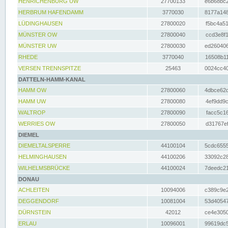
HENRICHENBURG UW
27700133
e6b68bc2
HERBRUM HAFENDAMM
3770030
8177a148
LÜDINGHAUSEN
27800020
f5bc4a51
MÜNSTER OW
27800040
ccd3e8f1
MÜNSTER UW
27800030
ed260406
RHEDE
3770040
16508b11
VERSEN TRENNSPITZE
25463
0024cc40
DATTELN-HAMM-KANAL
HAMM OW
27800060
4dbce62d
HAMM UW
27800080
4ef9dd9c
WALTROP
27800090
facc5c16
WERRIES OW
27800050
d31767ef
DIEMEL
DIEMELTALSPERRE
44100104
5cdc6555
HELMINGHAUSEN
44100206
33092c28
WILHELMSBRÜCKE
44100024
7deedc21
DONAU
ACHLEITEN
10094006
c389c9e2
DEGGENDORF
10081004
53d40547
DÜRNSTEIN
42012
ce4e3050
ERLAU
10096001
99619dc5