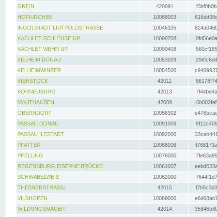
GREIN
420091
f3bf0b0b
HOFKIRCHEN
10088003
616dd98e
INGOLSTADT LUITPOLDSTRASSE
10046105
824a046b
KACHLET SCHLEUSE UP
10090708
0fd56e0a
KACHLET WEHR UP
10090408
560cf185
KELHEIM DONAU
10053009
296fc6d4
KELHEIMWINZER
10054500
c9409937
KIENSTOCK
42011
56178f74
KORNEUBURG
42013
ff44be4a
MAUTHAUSEN
42009
6b002fef
OBERNDORF
10056302
e476bcad
PASSAU DONAU
10091008
9f12c405
PASSAU ILZSTADT
10092000
33ceb441
PFATTER
10068006
f768173a
PFELLING
10078000
7fe63a95
REGENSBURG EISERNE BRÜCKE
10061007
eebd633a
SCHWABELWEIS
10062000
7644f1d7
THEBNERSTRASSL
42015
f7b5c3d3
VILSHOFEN
10089006
e6d68ab7
WILDUNGSMAUER
42014
35846b8b