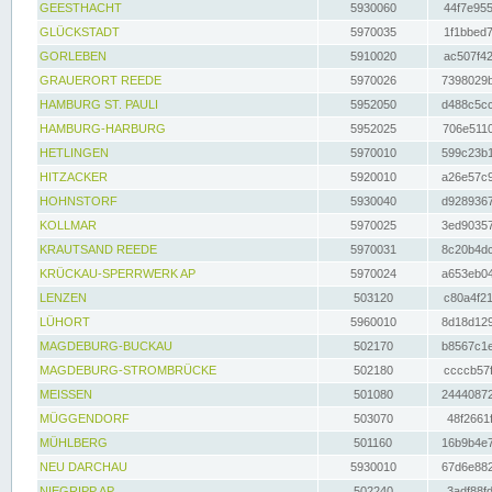
GEESTHACHT
5930060
44f7e955
GLÜCKSTADT
5970035
1f1bbed7
GORLEBEN
5910020
ac507f42
GRAUERORT REEDE
5970026
7398029b
HAMBURG ST. PAULI
5952050
d488c5cc
HAMBURG-HARBURG
5952025
706e5110
HETLINGEN
5970010
599c23b1
HITZACKER
5920010
a26e57c9
HOHNSTORF
5930040
d9289367
KOLLMAR
5970025
3ed90357
KRAUTSAND REEDE
5970031
8c20b4dc
KRÜCKAU-SPERRWERK AP
5970024
a653eb04
LENZEN
503120
c80a4f21
LÜHORT
5960010
8d18d129
MAGDEBURG-BUCKAU
502170
b8567c1e
MAGDEBURG-STROMBRÜCKE
502180
ccccb57f
MEISSEN
501080
24440872
MÜGGENDORF
503070
48f2661f
MÜHLBERG
501160
16b9b4e7
NEU DARCHAU
5930010
67d6e882
NIEGRIPP AP
502240
3adf88fd