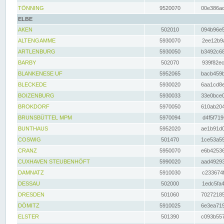
TÖNNING
9520070
00e386ac
ELBE
AKEN
502010
094b96e5
ALTENGAMME
5930070
2ee12b9a
ARTLENBURG
5930050
b3492c68
BARBY
502070
939f82ec
BLANKENESE UF
5952065
bacb459b
BLECKEDE
5930020
6aa1cd8e
BOIZENBURG
5930033
33e0bce0
BROKDORF
5970050
610ab204
BRUNSBÜTTEL MPM
5970094
d4f5f719
BUNTHAUS
5952020
ae1b91d0
COSWIG
501470
1ce53a59
CRANZ
5950070
e6b42536
CUXHAVEN STEUBENHÖFT
5990020
aad49293
DAMNATZ
5910030
c233674f
DESSAU
502000
1edc5fa4
DRESDEN
501060
70272185
DÖMITZ
5910025
6e3ea719
ELSTER
501390
c093b557