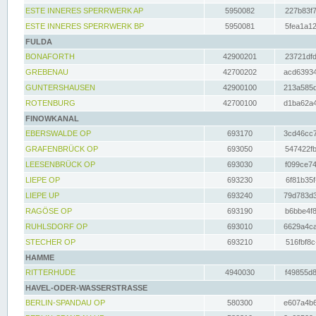
ESTE INNERES SPERRWERK AP
5950082
227b83f7
ESTE INNERES SPERRWERK BP
5950081
5fea1a12
FULDA
BONAFORTH
42900201
23721dfd
GREBENAU
42700202
acd63934
GUNTERSHAUSEN
42900100
213a585d
ROTENBURG
42700100
d1ba62a4
FINOWKANAL
EBERSWALDE OP
693170
3cd46cc7
GRAFENBRÜCK OP
693050
547422fb
LEESENBRÜCK OP
693030
f099ce74
LIEPE OP
693230
6f81b35f
LIEPE UP
693240
79d783d3
RAGÖSE OP
693190
b6bbe4f8
RUHLSDORF OP
693010
6629a4ca
STECHER OP
693210
516fbf8c
HAMME
RITTERHUDE
4940030
f49855d8
HAVEL-ODER-WASSERSTRASSE
BERLIN-SPANDAU OP
580300
e607a4b6