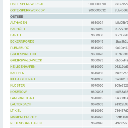
OSTE-SPERRWERK AP
9000000590
8c3295dc
OSTE-SPERRWERK BP
9000000532
7cb4566b
OSTSEE
ALTHAGEN
9650024
b8d05bf9
BARHÖFT
9650040
09227288
BARTH
9650030
00c33ed9
ECKERNFÖRDE
9610045
1faa9b2c
FLENSBURG
9610010
9e19c411
GREIFSWALD OIE
9690078
087b6386
GREIFSWALD-WIECK
9650073
6b53ef42
HEILIGENHAFEN
9610070
06219dd9
KAPPELN
9610035
b09f2243
KIEL-HOLTENAU
9610066
3ad4013f
KLOSTER
9670050
905e7328
KOSEROW
9690093
c0f33a36
LANGBALLIGAU
9610015
5a33bf14
LAUTERBACH
9670063
91922b9b
LT KIEL
9610050
736437d7
MARIENLEUCHTE
9610075
8effc15d
NEUENDORF HAFEN
9670046
492f85b8