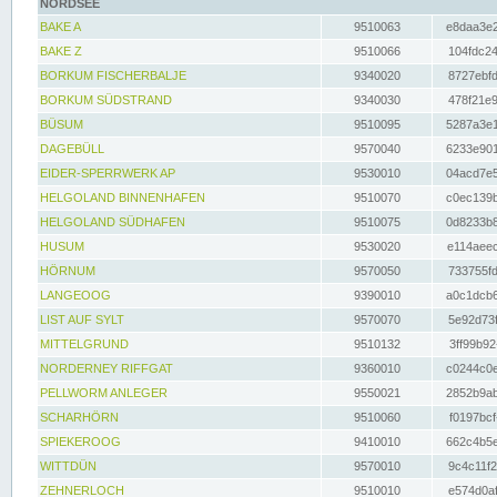
NORDSEE
BAKE A
9510063
e8daa3e2
BAKE Z
9510066
104fdc24
BORKUM FISCHERBALJE
9340020
8727ebfd
BORKUM SÜDSTRAND
9340030
478f21e9
BÜSUM
9510095
5287a3e1
DAGEBÜLL
9570040
6233e901
EIDER-SPERRWERK AP
9530010
04acd7e5
HELGOLAND BINNENHAFEN
9510070
c0ec139b
HELGOLAND SÜDHAFEN
9510075
0d8233b8
HUSUM
9530020
e114aeec
HÖRNUM
9570050
733755fd
LANGEOOG
9390010
a0c1dcb6
LIST AUF SYLT
9570070
5e92d73f
MITTELGRUND
9510132
3ff99b92
NORDERNEY RIFFGAT
9360010
c0244c0e
PELLWORM ANLEGER
9550021
2852b9ab
SCHARHÖRN
9510060
f0197bcf
SPIEKEROOG
9410010
662c4b5e
WITTDÜN
9570010
9c4c11f2
ZEHNERLOCH
9510010
e574d0af