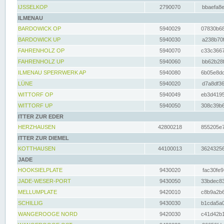
IJSSELKOP
2790070
bbaefa8e
ILMENAU
BARDOWICK OP
5940029
07830b68
BARDOWICK UP
5940030
a238b70f
FAHRENHOLZ OP
5940070
c33c3667
FAHRENHOLZ UP
5940060
bb62b28f
ILMENAU SPERRWERK AP
5940080
6b05e8dc
LÜNE
5940020
d7a8df36
WITTORF OP
5940049
eb3d4195
WITTORF UP
5940050
308c39b6
ITTER ZUR EDER
HERZHAUSEN
42800218
855205e7
ITTER ZUR DIEMEL
KOTTHAUSEN
44100013
36243256
JADE
HOOKSIELPLATE
9430020
fac30fe9
JADE-WESER-PORT
9430050
33bdec83
MELLUMPLATE
9420010
c8b9a2b6
SCHILLIG
9430030
b1cda5a0
WANGEROOGE NORD
9420030
c41d42b1