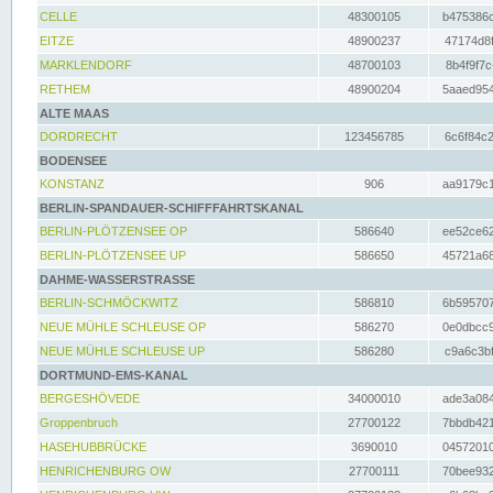
CELLE
48300105
b475386c
EITZE
48900237
47174d8f
MARKLENDORF
48700103
8b4f9f7c
RETHEM
48900204
5aaed954
ALTE MAAS
DORDRECHT
123456785
6c6f84c2
BODENSEE
KONSTANZ
906
aa9179c1
BERLIN-SPANDAUER-SCHIFFFAHRTSKANAL
BERLIN-PLÖTZENSEE OP
586640
ee52ce62
BERLIN-PLÖTZENSEE UP
586650
45721a68
DAHME-WASSERSTRASSE
BERLIN-SCHMÖCKWITZ
586810
6b595707
NEUE MÜHLE SCHLEUSE OP
586270
0e0dbcc9
NEUE MÜHLE SCHLEUSE UP
586280
c9a6c3bf
DORTMUND-EMS-KANAL
BERGESHÖVEDE
34000010
ade3a084
Groppenbruch
27700122
7bbdb421
HASEHUBBRÜCKE
3690010
04572010
HENRICHENBURG OW
27700111
70bee932