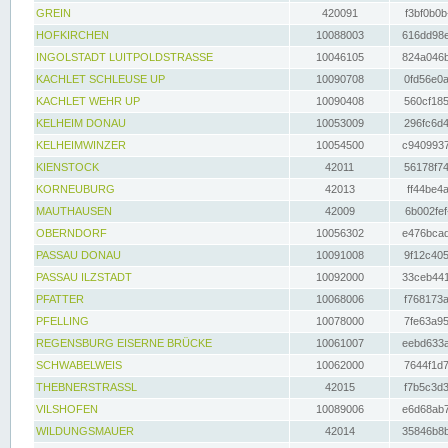
GREIN
420091
f3bf0b0b
HOFKIRCHEN
10088003
616dd98e
INGOLSTADT LUITPOLDSTRASSE
10046105
824a046b
KACHLET SCHLEUSE UP
10090708
0fd56e0a
KACHLET WEHR UP
10090408
560cf185
KELHEIM DONAU
10053009
296fc6d4
KELHEIMWINZER
10054500
c9409937
KIENSTOCK
42011
56178f74
KORNEUBURG
42013
ff44be4a
MAUTHAUSEN
42009
6b002fef
OBERNDORF
10056302
e476bcad
PASSAU DONAU
10091008
9f12c405
PASSAU ILZSTADT
10092000
33ceb441
PFATTER
10068006
f768173a
PFELLING
10078000
7fe63a95
REGENSBURG EISERNE BRÜCKE
10061007
eebd633a
SCHWABELWEIS
10062000
7644f1d7
THEBNERSTRASSL
42015
f7b5c3d3
VILSHOFEN
10089006
e6d68ab7
WILDUNGSMAUER
42014
35846b8b