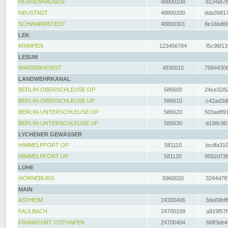
HERRENHAUSEN
48800108
8134af78
NEUSTADT
48800200
dda39817
SCHWARMSTEDT
48800301
8e16bd66
LEK
KRIMPEN
123456784
f5c96f13
LESUM
WASSERHORST
4930010
76844306
LANDWEHRKANAL
BERLIN-OBERSCHLEUSE OP
586600
24ce3282
BERLIN-OBERSCHLEUSE UP
586610
c42ad3df
BERLIN-UNTERSCHLEUSE OP
586620
503ad891
BERLIN-UNTERSCHLEUSE UP
586630
d198c901
LYCHENER GEWÄSSER
HIMMELPFORT OP
581110
bcdfa310
HIMMELPFORT UP
581120
9592d736
LÜHE
HORNEBURG
5960020
3244d787
MAIN
ASTHEIM
24300406
3de69bf8
FAULBACH
24700109
a919f57f
FRANKFURT OSTHAFEN
24700404
66ff3eb4