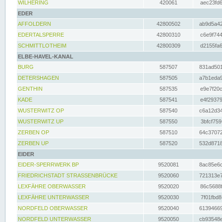
WILHERING
420061
aec23fd6
EDER
AFFOLDERN
42800502
ab9d5a42
EDERTALSPERRE
42800310
c6e9f744
SCHMITTLOTHEIM
42800309
d2155fa6
ELBE-HAVEL-KANAL
BURG
587507
831ad501
DETERSHAGEN
587505
a7b1eda9
GENTHIN
587535
e9e7f20c
KADE
587541
e4f29379
WUSTERWITZ OP
587540
c6a12d34
WUSTERWITZ UP
587550
3bfcf759
ZERBEN OP
587510
64c37072
ZERBEN UP
587520
532d8718
EIDER
EIDER-SPERRWERK BP
9520081
8ac85e6c
FRIEDRICHSTADT STRASSENBRÜCKE
9520060
721313e7
LEXFÄHRE OBERWASSER
9520020
86c5688f
LEXFÄHRE UNTERWASSER
9520030
7f01fbd8
NORDFELD OBERWASSER
9520040
61394669
NORDFELD UNTERWASSER
9520050
cb93548e