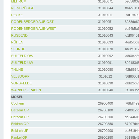
MEHRUM
31010071
be05603a
NIENBRÜGGE
31010044
864a8111
RECKE
31010011
7af19499
RODENBERGER AUE-OST
31010051
6288de60
RODENBERGER AUE-WEST
31010052
eb24b5a3
RUSBEND
31010043
c1f06401
RÜHEN
31010093
4ed5f6da
SEHNDE
31010070
ab0d9117
SÜLFELD OW
31010092
a8604e8f
SÜLFELD UW
31010091
892183d6
THUNE
31010080
42b865fb
VELSDORF
3101012
36f80081
VORSFELDE
31010090
dbb2bb9f
WARBER GRABEN
31010040
2f1080ba
MOSEL
Cochem
26900400
768df4e9
Detzem OP
26700180
c40912fd
Detzem UP
26700200
dc344605
Enkirch OP
26700880
87207dcd
Enkirch UP
26700900
ee861944
Fankel OP
26900280
68198b48