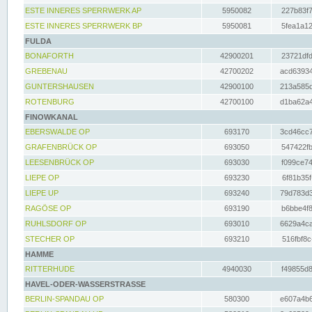
ESTE INNERES SPERRWERK AP
5950082
227b83f7
ESTE INNERES SPERRWERK BP
5950081
5fea1a12
FULDA
BONAFORTH
42900201
23721dfd
GREBENAU
42700202
acd63934
GUNTERSHAUSEN
42900100
213a585d
ROTENBURG
42700100
d1ba62a4
FINOWKANAL
EBERSWALDE OP
693170
3cd46cc7
GRAFENBRÜCK OP
693050
547422fb
LEESENBRÜCK OP
693030
f099ce74
LIEPE OP
693230
6f81b35f
LIEPE UP
693240
79d783d3
RAGÖSE OP
693190
b6bbe4f8
RUHLSDORF OP
693010
6629a4ca
STECHER OP
693210
516fbf8c
HAMME
RITTERHUDE
4940030
f49855d8
HAVEL-ODER-WASSERSTRASSE
BERLIN-SPANDAU OP
580300
e607a4b6