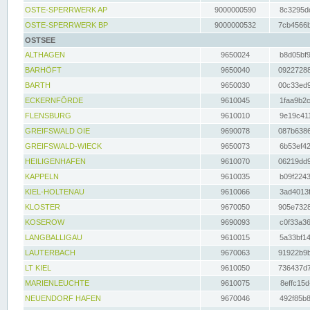
OSTE-SPERRWERK AP
9000000590
8c3295dc
OSTE-SPERRWERK BP
9000000532
7cb4566b
OSTSEE
ALTHAGEN
9650024
b8d05bf9
BARHÖFT
9650040
09227288
BARTH
9650030
00c33ed9
ECKERNFÖRDE
9610045
1faa9b2c
FLENSBURG
9610010
9e19c411
GREIFSWALD OIE
9690078
087b6386
GREIFSWALD-WIECK
9650073
6b53ef42
HEILIGENHAFEN
9610070
06219dd9
KAPPELN
9610035
b09f2243
KIEL-HOLTENAU
9610066
3ad4013f
KLOSTER
9670050
905e7328
KOSEROW
9690093
c0f33a36
LANGBALLIGAU
9610015
5a33bf14
LAUTERBACH
9670063
91922b9b
LT KIEL
9610050
736437d7
MARIENLEUCHTE
9610075
8effc15d
NEUENDORF HAFEN
9670046
492f85b8