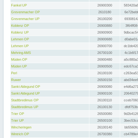
Fankel UP
26900300
583420a8
Grevenmacher OP
2610180
6e72bebf
Grevenmacher UP
26100200
69308142
Koblenz OP
26900880
3f64ff08
Koblenz UP
26900900
9dbcac54
Lehmen OP
26900680
d0abe01a
Lehmen UP
26900700
dc1bb420
Mehring AMS
26700100
4c1b6f17
Müden OP
26900480
a5c880a3
Müden UP
26900500
edc67ca3
Perl
26100100
c263ea53
Ruwer
26500150
abd34ee6
Sankt Aldegund OP
26900080
e4d6a271
Sankt Aldegund UP
26900100
20640279
Stadtbredimus OP
26100110
cceb7060
Stadtbredimus UP
26100130
dfdf753b
Trier OP
26500080
9d2b4126
Trier UP
26500100
3bec53ca
Wincheringen
26100140
bb5560fc
Wintrich OP
26700380
cb4789e4