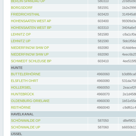
BERLIN-SPANDAU UP
580310
2c68509c
BORGSDORF
581591
1b2e2996
FRIEDRICHSTHAL
603420
314945d6
HOHENSAATEN WEST AP
603400
99309d3e
HOHENSAATEN WEST BP
603310
3404a6e5
LEHNITZ OP
581580
c8a1cf0a
LEHNITZ UP
581590
5bb1f56d
NIEDERFINOW SHW OP
692080
414dd4ee
NIEDERFINOW SHW UP
692090
4eec6b25
SCHWEDT SCHLEUSE BP
603410
4ee515f9
HUNTE
BUTTELERHÖRNE
4960060
b3d88ca6
ELSFLETH OHRT
4960080
531da758
HOLLERSIEL
4960050
2eacef2f
HUNTEBRÜCK
4960070
2e1d458b
OLDENBURG-DRIELAKE
4960030
1b51e55e
REITHÖRNE
4960040
c9df61c4
HAVELKANAL
SCHÖNWALDE OP
587050
d8ef9f21
SCHÖNWALDE UP
587060
b6650b13
IJSSEL