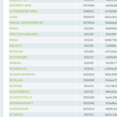
OSTERIFF MPM
5970096
eb90bd3f
OTTERNDORF MPM
5990011
5140295e
OVER
5950010
b02ce5c0
PINNAU-SPERRWERK AP
5970019
391bbba5
PIRNA
501040
85d686f1
PRETZSCH-MAUKEN
501330
f3dc8f07
RIESA
501110
b04b739d
ROGÄTZ
502250
133f0f6c
ROSSLAU
501490
e97116a4
ROTHENSEE
502210
e30f2e83
SANDAU
502430
f4c55f77
SCHARLEUK
503030
e32b0a28
SCHNACKENBURG
5910010
550e3885
SCHULAU
5950090
f3c6ee73
SCHÖNA
501010
7cb7461b
SCHÖNEBECK
502130
90bcb315
SCHÖPFSTELLE
5952030
fed4c295
SEEMANNSHÖFT
5952060
816affba
STADERSAND
5970013
80f0fc4d
STORKAU
502370
de4cc1db