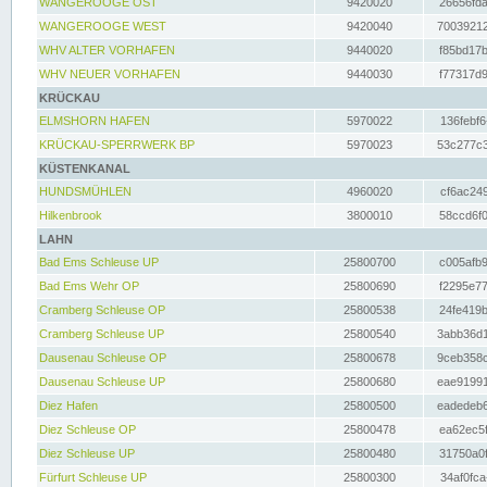
WANGEROOGE OST
9420020
26656fda
WANGEROOGE WEST
9420040
70039212
WHV ALTER VORHAFEN
9440020
f85bd17b
WHV NEUER VORHAFEN
9440030
f77317d9
KRÜCKAU
ELMSHORN HAFEN
5970022
136febf6
KRÜCKAU-SPERRWERK BP
5970023
53c277c3
KÜSTENKANAL
HUNDSMÜHLEN
4960020
cf6ac249
Hilkenbrook
3800010
58ccd6f0
LAHN
Bad Ems Schleuse UP
25800700
c005afb9
Bad Ems Wehr OP
25800690
f2295e77
Cramberg Schleuse OP
25800538
24fe419b
Cramberg Schleuse UP
25800540
3abb36d1
Dausenau Schleuse OP
25800678
9ceb358c
Dausenau Schleuse UP
25800680
eae91991
Diez Hafen
25800500
eadedeb6
Diez Schleuse OP
25800478
ea62ec5f
Diez Schleuse UP
25800480
31750a0f
Fürfurt Schleuse UP
25800300
34af0fca