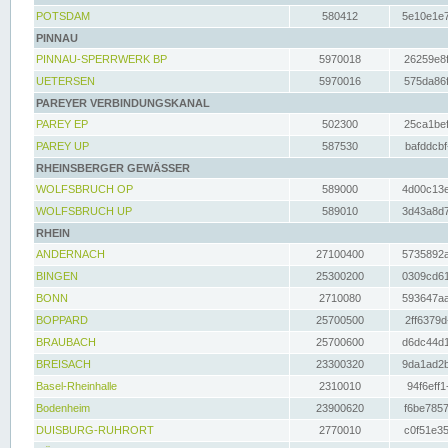
POTSDAM
580412
5e10e1e7
PINNAU
PINNAU-SPERRWERK BP
5970018
26259e8f
UETERSEN
5970016
575da86f
PAREYER VERBINDUNGSKANAL
PAREY EP
502300
25ca1bef
PAREY UP
587530
bafddcbf
RHEINSBERGER GEWÄSSER
WOLFSBRUCH OP
589000
4d00c13e
WOLFSBRUCH UP
589010
3d43a8d7
RHEIN
ANDERNACH
27100400
5735892a
BINGEN
25300200
0309cd61
BONN
2710080
593647aa
BOPPARD
25700500
2ff6379d
BRAUBACH
25700600
d6dc44d1
BREISACH
23300320
9da1ad2b
Basel-Rheinhalle
2310010
94f6eff1
Bodenheim
23900620
f6be7857
DUISBURG-RUHRORT
2770010
c0f51e35