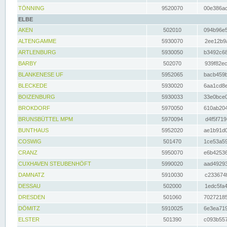
TÖNNING
9520070
00e386ac
ELBE
AKEN
502010
094b96e5
ALTENGAMME
5930070
2ee12b9a
ARTLENBURG
5930050
b3492c68
BARBY
502070
939f82ec
BLANKENESE UF
5952065
bacb459b
BLECKEDE
5930020
6aa1cd8e
BOIZENBURG
5930033
33e0bce0
BROKDORF
5970050
610ab204
BRUNSBÜTTEL MPM
5970094
d4f5f719
BUNTHAUS
5952020
ae1b91d0
COSWIG
501470
1ce53a59
CRANZ
5950070
e6b42536
CUXHAVEN STEUBENHÖFT
5990020
aad49293
DAMNATZ
5910030
c233674f
DESSAU
502000
1edc5fa4
DRESDEN
501060
70272185
DÖMITZ
5910025
6e3ea719
ELSTER
501390
c093b557