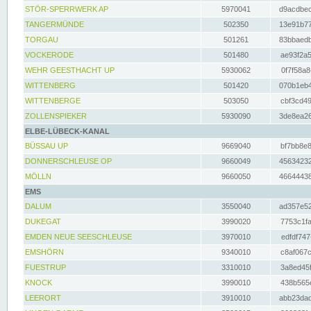
STÖR-SPERRWERK AP
5970041
d9acdbec
TANGERMÜNDE
502350
13e91b77
TORGAU
501261
83bbaedb
VOCKERODE
501480
ae93f2a5
WEHR GEESTHACHT UP
5930062
0f7f58a8
WITTENBERG
501420
070b1eb4
WITTENBERGE
503050
cbf3cd49
ZOLLENSPIEKER
5930090
3de8ea26
ELBE-LÜBECK-KANAL
BÜSSAU UP
9669040
bf7bb8e8
DONNERSCHLEUSE OP
9660049
45634232
MÖLLN
9660050
46644438
EMS
DALUM
3550040
ad357e52
DUKEGAT
3990020
7753c1fa
EMDEN NEUE SEESCHLEUSE
3970010
edfdf747
EMSHÖRN
9340010
c8af067c
FUESTRUP
3310010
3a8ed45f
KNOCK
3990010
438b565e
LEERORT
3910010
abb23dad