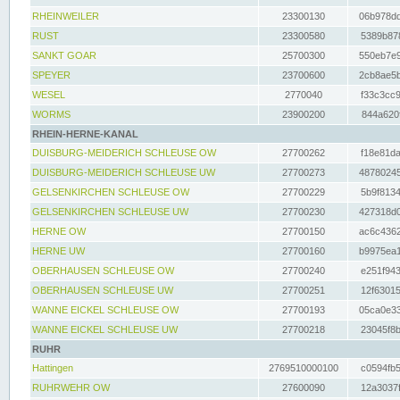
RHEINWEILER
23300130
06b978dd
RUST
23300580
5389b878
SANKT GOAR
25700300
550eb7e9
SPEYER
23700600
2cb8ae5b
WESEL
2770040
f33c3cc9
WORMS
23900200
844a620f
RHEIN-HERNE-KANAL
DUISBURG-MEIDERICH SCHLEUSE OW
27700262
f18e81da
DUISBURG-MEIDERICH SCHLEUSE UW
27700273
48780245
GELSENKIRCHEN SCHLEUSE OW
27700229
5b9f8134
GELSENKIRCHEN SCHLEUSE UW
27700230
427318d0
HERNE OW
27700150
ac6c4362
HERNE UW
27700160
b9975ea1
OBERHAUSEN SCHLEUSE OW
27700240
e251f943
OBERHAUSEN SCHLEUSE UW
27700251
12f63015
WANNE EICKEL SCHLEUSE OW
27700193
05ca0e33
WANNE EICKEL SCHLEUSE UW
27700218
23045f8b
RUHR
Hattingen
2769510000100
c0594fb5
RUHRWEHR OW
27600090
12a3037f