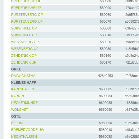
BREDEREICHE OP
580080
308f5979
BREDEREICHE UP
580090
470acd2a
FÜRSTENBERG OP
580060
2c95f83d
FÜRSTENBERG UP
580070
a5830277
VOßWINKEL OP
580000
09b422f7
VOßWINKEL UP
580010
2bcef51a
WESENBERG OP
580020
7909d3f7
WESENBERG UP
580030
da3b5de9
ZEHDENICK OP
580160
a9b8e24c
ZEHDENICK UP
580170
721d7dbf
ORKE
DALWIGKSTHAL
42840453
f0f78cc4
KLEINES HAFF
KARLSHAGEN
9690085
f53bb77f
KARNIN
9690084
da893bbd
UECKERMÜNDE
9690088
c1588dcc
WOLGAST
9650080
b327e35c
OSTE
BELUM
5980060
a9e93be0
BREMERVÖRDE UW
5980010
cf8a3ea2
HECHTHAUSEN
5980030
e5e02890