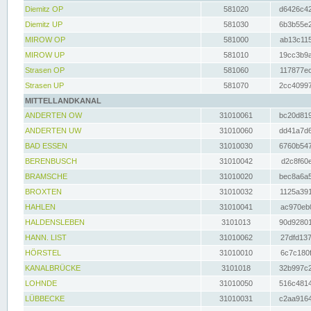
Diemitz OP
581020
d6426c42
Diemitz UP
581030
6b3b55e2
MIROW OP
581000
ab13c115
MIROW UP
581010
19cc3b9a
Strasen OP
581060
117877ec
Strasen UP
581070
2cc40997
MITTELLANDKANAL
ANDERTEN OW
31010061
bc20d819
ANDERTEN UW
31010060
dd41a7d6
BAD ESSEN
31010030
6760b547
BERENBUSCH
31010042
d2c8f60e
BRAMSCHE
31010020
bec8a6a5
BROXTEN
31010032
1125a391
HAHLEN
31010041
ac970eb0
HALDENSLEBEN
3101013
90d92801
HANN. LIST
31010062
27dfd137
HÖRSTEL
31010010
6c7c180f
KANALBRÜCKE
3101018
32b997c2
LOHNDE
31010050
516c4814
LÜBBECKE
31010031
c2aa9164