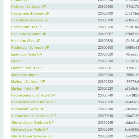
Heilbronn Schleuse UP
23800560
f77df170
Hessigheim Schleuse UP
23800420
23517de9
Hirschhorn Schleuse UP
23800700
acf505dd
Hofen Schleuse UP
23800260
cf2af1a4
Horkheim Schleuse UP
23800557
b76bf04c
Horkheim Wehr UP
23800520
d9b441a5
Kochendorf Schleuse UP
23800600
8f695e71
Ladenburg Wehr UP
23800820
70cee7df
Lauffen
23800500
8559d1a0
Lauffen Schleuse UP
23800501
2f7cb553
Mannheim Neckar
23800900
25582d3f
Marbach Schleuse UP
23800322
456974a8
Marbach Wehr UP
23800320
a73a9cb4
Neckargemünd Schleuse UP
23800740
7be3ff2e
Neckarsteinach Schleuse UP
23800720
d64d07f7
Neckarsulm Wehr UP
23800580
845944f8
Neckarzimmern Schleuse UP
23800640
f00c7183
Oberesslingen Schleuse UP
23800145
cbfae6bc
Oberesslingen Wehr UP
23800140
9de0843a
Obertürkheim Schleuse UP
23800200
80e002d8