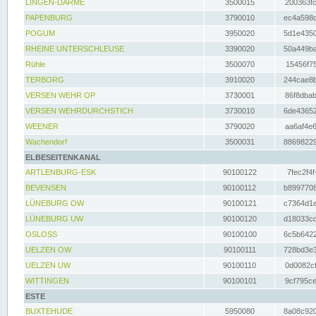
LINGEN-DARME
3500015
200363fc
PAPENBURG
3790010
ec4a598d
POGUM
3950020
5d1e4350
RHEINE UNTERSCHLEUSE
3390020
50a449ba
Rühle
3500070
15456f75
TERBORG
3910020
244cae8b
VERSEN WEHR OP
3730001
86f8dbab
VERSEN WEHRDURCHSTICH
3730010
6de43652
WEENER
3790020
aa6af4e6
Wachendorf
3500031
88698229
ELBESEITENKANAL
ARTLENBURG-ESK
90100122
7fec2f4f
BEVENSEN
90100112
b8997708
LÜNEBURG OW
90100121
c7364d1e
LÜNEBURG UW
90100120
d18033cd
OSLOSS
90100100
6c5b6422
UELZEN OW
90100111
728bd3e3
UELZEN UW
90100110
0d0082cf
WITTINGEN
90100101
9cf795ce
ESTE
BUXTEHUDE
5950080
8a08c920