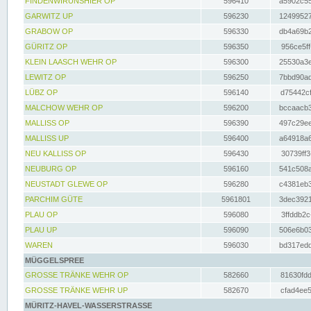
FINDENWIRUNSHIER OP
596410
a5902c55
GARWITZ UP
596230
12499527
GRABOW OP
596330
db4a69b2
GÜRITZ OP
596350
956ce5ff
KLEIN LAASCH WEHR OP
596300
25530a3e
LEWITZ OP
596250
7bbd90ad
LÜBZ OP
596140
d75442cf
MALCHOW WEHR OP
596200
bccaacb3
MALLISS OP
596390
497c29ee
MALLISS UP
596400
a64918a6
NEU KALLISS OP
596430
30739ff3
NEUBURG OP
596160
541c508a
NEUSTADT GLEWE OP
596280
c4381eb3
PARCHIM GÜTE
5961801
3dec3921
PLAU OP
596080
3ffddb2c
PLAU UP
596090
506e6b03
WAREN
596030
bd317edd
MÜGGELSPREE
GROSSE TRÄNKE WEHR OP
582660
81630fdd
GROSSE TRÄNKE WEHR UP
582670
cfad4ee5
MÜRITZ-HAVEL-WASSERSTRASSE