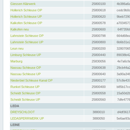
Giessen Klärwerk
25800100
4b386a6a
Hollerich Schleuse OP
25800618
cedc9b0c
Hollerich Schleuse UP
25800620
9beb7290
Kalkofen Schleuse OP
25800578
a7034573
Kalkofen neu
25800600
64f735fd
Lahnstein Schleuse OP
25800798
664d68ea
Lahnstein Schleuse UP
25800800
6b6b31e2
Leun neu
25800200
32807065
Limburg Schleuse UP
25800440
89038b42
Marburg
25830056
4e7a6cfa
Nassau Schleuse OP
25800638
29cb44a2
Nassau Schleuse UP
25800640
3a90a346
Niederbiel Schleuse Kanal OP
25800177
57c8e437
Runkel Schleuse UP
25800400
b85b17cc
Scheidt Schleuse OP
25800558
15a50d2b
Scheidt Schleuse UP
25800560
7dfe4776
LEDA
DREYSCHLOOT
3880010
d4df3617
LEDASPERRWERK UP
3880050
5e6ae93a
LEINE