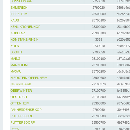
DÜSSELDORF
2750010
8f7e5f92
EMMERICH
2790020
9598e4cb
IFFEZHEIM
23500600
b02be240
KAUB
25700100
1d26e504
KEHL-KRONENHOF
23300900
23af9b02
KOBLENZ
25900700
4c7d796a
KONSTANZ-RHEIN
3329
e020e651
KÖLN
2730010
a6ee8177
LOBITH
2790050
efe13a3d
MAINZ
25100100
a37a9aa3
MANNHEIM
23700700
57090802
MAXAU
23700200
b6c6d5c8
NIERSTEIN-OPPENHEIM
23900600
d28e7ed1
Neuwied Stadt
27100370
dc407f1e
OBERWINTER
27100700
b45359df
OESTRICH
25100300
665be0fe
OTTENHEIM
23300800
787e5d63
PANNERDENSE KOP
2790060
3046493f
PHILIPPSBURG
23700500
88e972e1
PLITTERSDORF
23500700
6b774802
REES
2790010
2f025389