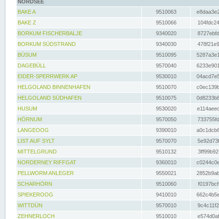
NORDSEE
BAKE A
9510063
e8daa3e2
BAKE Z
9510066
104fdc24
BORKUM FISCHERBALJE
9340020
8727ebfd
BORKUM SÜDSTRAND
9340030
478f21e9
BÜSUM
9510095
5287a3e1
DAGEBÜLL
9570040
6233e901
EIDER-SPERRWERK AP
9530010
04acd7e5
HELGOLAND BINNENHAFEN
9510070
c0ec139b
HELGOLAND SÜDHAFEN
9510075
0d8233b8
HUSUM
9530020
e114aeec
HÖRNUM
9570050
733755fd
LANGEOOG
9390010
a0c1dcb6
LIST AUF SYLT
9570070
5e92d73f
MITTELGRUND
9510132
3ff99b92
NORDERNEY RIFFGAT
9360010
c0244c0e
PELLWORM ANLEGER
9550021
2852b9ab
SCHARHÖRN
9510060
f0197bcf
SPIEKEROOG
9410010
662c4b5e
WITTDÜN
9570010
9c4c11f2
ZEHNERLOCH
9510010
e574d0af