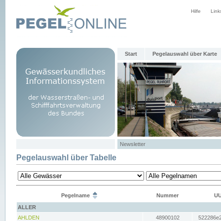
Hilfe
Link
Start
Pegelauswahl über Karte
Newsletter
Pegelauswahl über Tabelle
Pegelname
Nummer
UU
ALLER
AHLDEN
48900102
522286e2