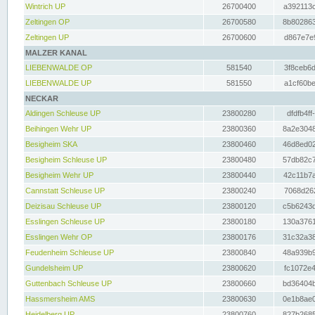
Wintrich UP
26700400
a392113c
Zeltingen OP
26700580
8b802863
Zeltingen UP
26700600
d867e7e9
MALZER KANAL
LIEBENWALDE OP
581540
3f8ceb6d
LIEBENWALDE UP
581550
a1cf60be
NECKAR
Aldingen Schleuse UP
23800280
dfdfb4ff
Beihingen Wehr UP
23800360
8a2e3048
Besigheim SKA
23800460
46d8ed02
Besigheim Schleuse UP
23800480
57db82c7
Besigheim Wehr UP
23800440
42c11b7a
Cannstatt Schleuse UP
23800240
7068d262
Deizisau Schleuse UP
23800120
c5b6243d
Esslingen Schleuse UP
23800180
130a3761
Esslingen Wehr OP
23800176
31c32a38
Feudenheim Schleuse UP
23800840
48a939b9
Gundelsheim UP
23800620
fc1072e4
Guttenbach Schleuse UP
23800660
bd36404b
Hassmersheim AMS
23800630
0e1b8ae0
Heidelberg UP
23800760
827b2685