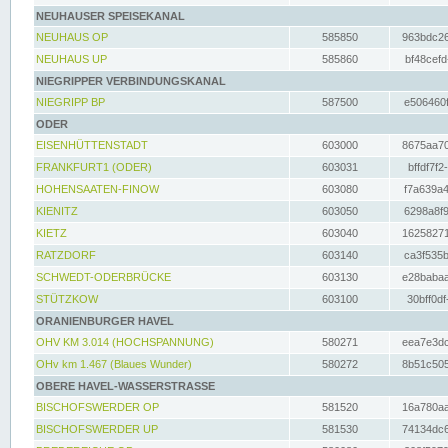
NEUHAUSER SPEISEKANAL
NEUHAUS OP
585850
963bdc26
NEUHAUS UP
585860
bf48cefd
NIEGRIPPER VERBINDUNGSKANAL
NIEGRIPP BP
587500
e506460f
ODER
EISENHÜTTENSTADT
603000
8675aa70
FRANKFURT1 (ODER)
603031
bffdf7f2
HOHENSAATEN-FINOW
603080
f7a639a4
KIENITZ
603050
6298a8f9
KIETZ
603040
16258271
RATZDORF
603140
ca3f535b
SCHWEDT-ODERBRÜCKE
603130
e28babaa
STÜTZKOW
603100
30bff0df
ORANIENBURGER HAVEL
OHV KM 3.014 (HOCHSPANNUNG)
580271
eea7e3dc
OHv km 1.467 (Blaues Wunder)
580272
8b51c505
OBERE HAVEL-WASSERSTRASSE
BISCHOFSWERDER OP
581520
16a780aa
BISCHOFSWERDER UP
581530
74134dc6