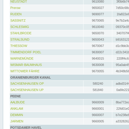
NEUSTADT
9610080
3f0b6b74
Prerow
9650027
7d50c68c
RUDEN
9690077
1fa822e6
SASSNITZ
9670065
9e7b2a4d
SCHLESWIG
9610040
09370c05
STAHLBRODE
9650070
340707f4
STRALSUND
9650043
b9163121
THIESSOW
9670067
d1c9bb3c
TIMMENDORF POEL
9630007
d22c341b
WARNEMÜNDE
9640015
220ff4c6
WISMAR-BAUMHAUS
9630008
95a0ab45
WITTOWER FÄHRE
9670055
4b348b56
ORANIENBURGER KANAL
SACHSENHAUSEN OP
580240
adbd3144
SACHSENHAUSEN UP
581840
0a6fe221
PEENE
AALBUDE
9660009
8ba772ed
ANKLAM
9660001
22fd01e0
DEMMIN
9660007
b7e238e8
JARMEN
9660005
a3328262
POTSDAMER HAVEL