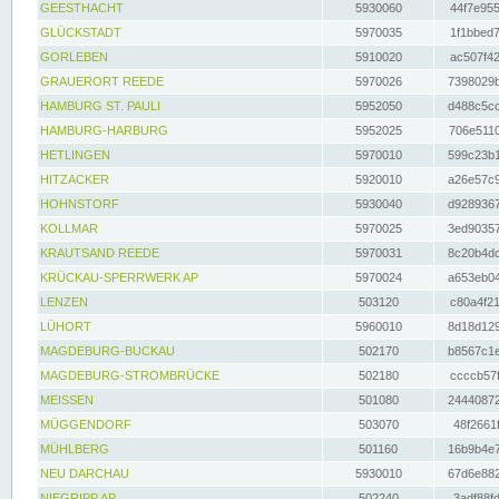
GEESTHACHT
5930060
44f7e955
GLÜCKSTADT
5970035
1f1bbed7
GORLEBEN
5910020
ac507f42
GRAUERORT REEDE
5970026
7398029b
HAMBURG ST. PAULI
5952050
d488c5cc
HAMBURG-HARBURG
5952025
706e5110
HETLINGEN
5970010
599c23b1
HITZACKER
5920010
a26e57c9
HOHNSTORF
5930040
d9289367
KOLLMAR
5970025
3ed90357
KRAUTSAND REEDE
5970031
8c20b4dc
KRÜCKAU-SPERRWERK AP
5970024
a653eb04
LENZEN
503120
c80a4f21
LÜHORT
5960010
8d18d129
MAGDEBURG-BUCKAU
502170
b8567c1e
MAGDEBURG-STROMBRÜCKE
502180
ccccb57f
MEISSEN
501080
24440872
MÜGGENDORF
503070
48f2661f
MÜHLBERG
501160
16b9b4e7
NEU DARCHAU
5930010
67d6e882
NIEGRIPP AP
502240
3adf88fd