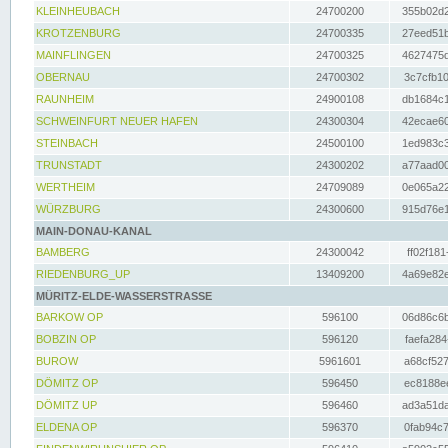
KLEINHEUBACH
24700200
355b02d2
KROTZENBURG
24700335
27eed51b
MAINFLINGEN
24700325
4627475d
OBERNAU
24700302
3c7cfb10
RAUNHEIM
24900108
db1684c1
SCHWEINFURT NEUER HAFEN
24300304
42ecae60
STEINBACH
24500100
1ed983c3
TRUNSTADT
24300202
a77aad00
WERTHEIM
24709089
0e065a22
WÜRZBURG
24300600
915d76e1
MAIN-DONAU-KANAL
BAMBERG
24300042
ff02f181
RIEDENBURG_UP
13409200
4a69e82e
MÜRITZ-ELDE-WASSERSTRASSE
BARKOW OP
596100
06d86c6b
BOBZIN OP
596120
faefa284
BUROW
5961601
a68cf527
DÖMITZ OP
596450
ec8188ee
DÖMITZ UP
596460
ad3a51da
ELDENA OP
596370
0fab94c7