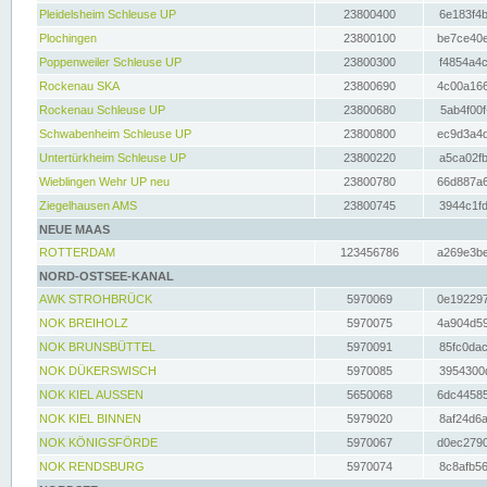
Pleidelsheim Schleuse UP
23800400
6e183f4b
Plochingen
23800100
be7ce40e
Poppenweiler Schleuse UP
23800300
f4854a4c
Rockenau SKA
23800690
4c00a166
Rockenau Schleuse UP
23800680
5ab4f00f
Schwabenheim Schleuse UP
23800800
ec9d3a4d
Untertürkheim Schleuse UP
23800220
a5ca02fb
Wieblingen Wehr UP neu
23800780
66d887a6
Ziegelhausen AMS
23800745
3944c1fd
NEUE MAAS
ROTTERDAM
123456786
a269e3be
NORD-OSTSEE-KANAL
AWK STROHBRÜCK
5970069
0e192297
NOK BREIHOLZ
5970075
4a904d59
NOK BRUNSBÜTTEL
5970091
85fc0dac
NOK DÜKERSWISCH
5970085
3954300d
NOK KIEL AUSSEN
5650068
6dc44585
NOK KIEL BINNEN
5979020
8af24d6a
NOK KÖNIGSFÖRDE
5970067
d0ec2790
NOK RENDSBURG
5970074
8c8afb56