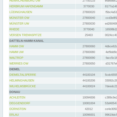
HENRICHENBURG UW
27700133
e6b68bc2
HERBRUM HAFENDAMM
3770030
8177a148
LÜDINGHAUSEN
27800020
f5bc4a51
MÜNSTER OW
27800040
ccd3e8f1
MÜNSTER UW
27800030
ed260406
RHEDE
3770040
16508b11
VERSEN TRENNSPITZE
25463
0024cc40
DATTELN-HAMM-KANAL
HAMM OW
27800060
4dbce62d
HAMM UW
27800080
4ef9dd9c
WALTROP
27800090
facc5c16
WERRIES OW
27800050
d31767ef
DIEMEL
DIEMELTALSPERRE
44100104
5cdc6555
HELMINGHAUSEN
44100206
33092c28
WILHELMSBRÜCKE
44100024
7deedc21
DONAU
ACHLEITEN
10094006
c389c9e2
DEGGENDORF
10081004
53d40547
DÜRNSTEIN
42012
ce4e3050
ERLAU
10096001
99619dc5