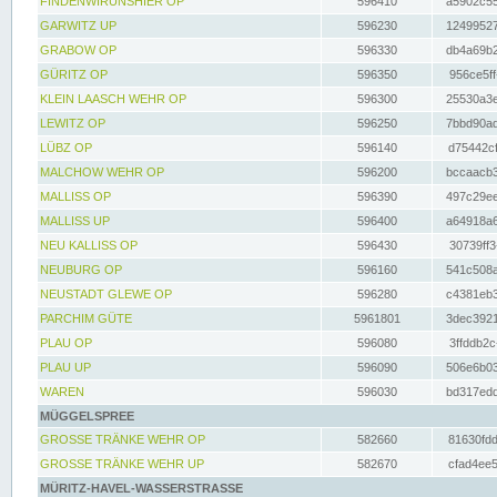
FINDENWIRUNSHIER OP
596410
a5902c55
GARWITZ UP
596230
12499527
GRABOW OP
596330
db4a69b2
GÜRITZ OP
596350
956ce5ff
KLEIN LAASCH WEHR OP
596300
25530a3e
LEWITZ OP
596250
7bbd90ad
LÜBZ OP
596140
d75442cf
MALCHOW WEHR OP
596200
bccaacb3
MALLISS OP
596390
497c29ee
MALLISS UP
596400
a64918a6
NEU KALLISS OP
596430
30739ff3
NEUBURG OP
596160
541c508a
NEUSTADT GLEWE OP
596280
c4381eb3
PARCHIM GÜTE
5961801
3dec3921
PLAU OP
596080
3ffddb2c
PLAU UP
596090
506e6b03
WAREN
596030
bd317edd
MÜGGELSPREE
GROSSE TRÄNKE WEHR OP
582660
81630fdd
GROSSE TRÄNKE WEHR UP
582670
cfad4ee5
MÜRITZ-HAVEL-WASSERSTRASSE