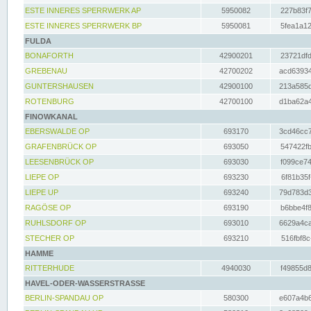
ESTE INNERES SPERRWERK AP
5950082
227b83f7
ESTE INNERES SPERRWERK BP
5950081
5fea1a12
FULDA
BONAFORTH
42900201
23721dfd
GREBENAU
42700202
acd63934
GUNTERSHAUSEN
42900100
213a585d
ROTENBURG
42700100
d1ba62a4
FINOWKANAL
EBERSWALDE OP
693170
3cd46cc7
GRAFENBRÜCK OP
693050
547422fb
LEESENBRÜCK OP
693030
f099ce74
LIEPE OP
693230
6f81b35f
LIEPE UP
693240
79d783d3
RAGÖSE OP
693190
b6bbe4f8
RUHLSDORF OP
693010
6629a4ca
STECHER OP
693210
516fbf8c
HAMME
RITTERHUDE
4940030
f49855d8
HAVEL-ODER-WASSERSTRASSE
BERLIN-SPANDAU OP
580300
e607a4b6