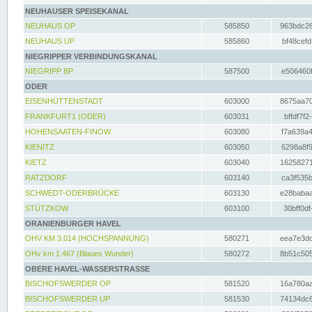
NEUHAUSER SPEISEKANAL
NEUHAUS OP
585850
963bdc26
NEUHAUS UP
585860
bf48cefd
NIEGRIPPER VERBINDUNGSKANAL
NIEGRIPP BP
587500
e506460f
ODER
EISENHÜTTENSTADT
603000
8675aa70
FRANKFURT1 (ODER)
603031
bffdf7f2
HOHENSAATEN-FINOW
603080
f7a639a4
KIENITZ
603050
6298a8f9
KIETZ
603040
16258271
RATZDORF
603140
ca3f535b
SCHWEDT-ODERBRÜCKE
603130
e28babaa
STÜTZKOW
603100
30bff0df
ORANIENBURGER HAVEL
OHV KM 3.014 (HOCHSPANNUNG)
580271
eea7e3dc
OHv km 1.467 (Blaues Wunder)
580272
8b51c505
OBERE HAVEL-WASSERSTRASSE
BISCHOFSWERDER OP
581520
16a780aa
BISCHOFSWERDER UP
581530
74134dc6