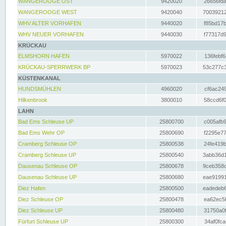
WANGEROOGE OST
9420020
26656fda
WANGEROOGE WEST
9420040
70039212
WHV ALTER VORHAFEN
9440020
f85bd17b
WHV NEUER VORHAFEN
9440030
f77317d9
KRÜCKAU
ELMSHORN HAFEN
5970022
136febf6
KRÜCKAU-SPERRWERK BP
5970023
53c277c3
KÜSTENKANAL
HUNDSMÜHLEN
4960020
cf6ac249
Hilkenbrook
3800010
58ccd6f0
LAHN
Bad Ems Schleuse UP
25800700
c005afb9
Bad Ems Wehr OP
25800690
f2295e77
Cramberg Schleuse OP
25800538
24fe419b
Cramberg Schleuse UP
25800540
3abb36d1
Dausenau Schleuse OP
25800678
9ceb358c
Dausenau Schleuse UP
25800680
eae91991
Diez Hafen
25800500
eadedeb6
Diez Schleuse OP
25800478
ea62ec5f
Diez Schleuse UP
25800480
31750a0f
Fürfurt Schleuse UP
25800300
34af0fca