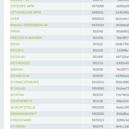
OSTERIFF MPM
5970096
eb90bd3f
OTTERNDORF MPM
5990011
5140295e
OVER
5950010
b02ce5c0
PINNAU-SPERRWERK AP
5970019
391bbba5
PIRNA
501040
85d686f1
PRETZSCH-MAUKEN
501330
f3dc8f07
RIESA
501110
b04b739d
ROGÄTZ
502250
133f0f6c
ROSSLAU
501490
e97116a4
ROTHENSEE
502210
e30f2e83
SANDAU
502430
f4c55f77
SCHARLEUK
503030
e32b0a28
SCHNACKENBURG
5910010
550e3885
SCHULAU
5950090
f3c6ee73
SCHÖNA
501010
7cb7461b
SCHÖNEBECK
502130
90bcb315
SCHÖPFSTELLE
5952030
fed4c295
SEEMANNSHÖFT
5952060
816affba
STADERSAND
5970013
80f0fc4d
STORKAU
502370
de4cc1db