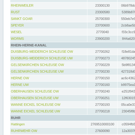
RHEINWEILER
23300130
06b978dd
RUST
23300580
5389b878
SANKT GOAR
25700300
550eb7e9
SPEYER
23700600
2cb8ae5b
WESEL
2770040
f33c3cc9
WORMS
23900200
844a620f
RHEIN-HERNE-KANAL
DUISBURG-MEIDERICH SCHLEUSE OW
27700262
f18e81da
DUISBURG-MEIDERICH SCHLEUSE UW
27700273
48780245
GELSENKIRCHEN SCHLEUSE OW
27700229
5b9f8134
GELSENKIRCHEN SCHLEUSE UW
27700230
427318d0
HERNE OW
27700150
ac6c4362
HERNE UW
27700160
b9975ea1
OBERHAUSEN SCHLEUSE OW
27700240
e251f943
OBERHAUSEN SCHLEUSE UW
27700251
12f63015
WANNE EICKEL SCHLEUSE OW
27700193
05ca0e33
WANNE EICKEL SCHLEUSE UW
27700218
23045f8b
RUHR
Hattingen
2769510000100
c0594fb5
RUHRWEHR OW
27600090
12a3037f