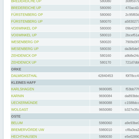
BREDEREICHE OP
580080
308f5979
BREDEREICHE UP
580090
470acd2a
FÜRSTENBERG OP
580060
2c95f83d
FÜRSTENBERG UP
580070
a5830277
VOßWINKEL OP
580000
09b422f7
VOßWINKEL UP
580010
2bcef51a
WESENBERG OP
580020
7909d3f7
WESENBERG UP
580030
da3b5de9
ZEHDENICK OP
580160
a9b8e24c
ZEHDENICK UP
580170
721d7dbf
ORKE
DALWIGKSTHAL
42840453
f0f78cc4
KLEINES HAFF
KARLSHAGEN
9690085
f53bb77f
KARNIN
9690084
da893bbd
UECKERMÜNDE
9690088
c1588dcc
WOLGAST
9650080
b327e35c
OSTE
BELUM
5980060
a9e93be0
BREMERVÖRDE UW
5980010
cf8a3ea2
HECHTHAUSEN
5980030
e5e02890