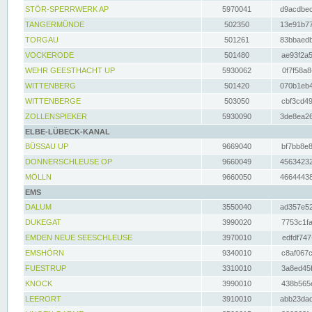
STÖR-SPERRWERK AP
5970041
d9acdbec
TANGERMÜNDE
502350
13e91b77
TORGAU
501261
83bbaedb
VOCKERODE
501480
ae93f2a5
WEHR GEESTHACHT UP
5930062
0f7f58a8
WITTENBERG
501420
070b1eb4
WITTENBERGE
503050
cbf3cd49
ZOLLENSPIEKER
5930090
3de8ea26
ELBE-LÜBECK-KANAL
BÜSSAU UP
9669040
bf7bb8e8
DONNERSCHLEUSE OP
9660049
45634232
MÖLLN
9660050
46644438
EMS
DALUM
3550040
ad357e52
DUKEGAT
3990020
7753c1fa
EMDEN NEUE SEESCHLEUSE
3970010
edfdf747
EMSHÖRN
9340010
c8af067c
FUESTRUP
3310010
3a8ed45f
KNOCK
3990010
438b565e
LEERORT
3910010
abb23dad