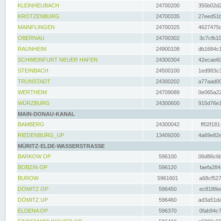
KLEINHEUBACH
24700200
355b02d2
KROTZENBURG
24700335
27eed51b
MAINFLINGEN
24700325
4627475d
OBERNAU
24700302
3c7cfb10
RAUNHEIM
24900108
db1684c1
SCHWEINFURT NEUER HAFEN
24300304
42ecae60
STEINBACH
24500100
1ed983c3
TRUNSTADT
24300202
a77aad00
WERTHEIM
24709089
0e065a22
WÜRZBURG
24300600
915d76e1
MAIN-DONAU-KANAL
BAMBERG
24300042
ff02f181
RIEDENBURG_UP
13409200
4a69e82e
MÜRITZ-ELDE-WASSERSTRASSE
BARKOW OP
596100
06d86c6b
BOBZIN OP
596120
faefa284
BUROW
5961601
a68cf527
DÖMITZ OP
596450
ec8188ee
DÖMITZ UP
596460
ad3a51da
ELDENA OP
596370
0fab94c7