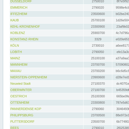
DÜSSELDORF
2750010
8f7e5f92
EMMERICH
2790020
9598e4cb
IFFEZHEIM
23500600
b02be240
KAUB
25700100
1d26e504
KEHL-KRONENHOF
23300900
23af9b02
KOBLENZ
25900700
4c7d796a
KONSTANZ-RHEIN
3329
e020e651
KÖLN
2730010
a6ee8177
LOBITH
2790050
efe13a3d
MAINZ
25100100
a37a9aa3
MANNHEIM
23700700
57090802
MAXAU
23700200
b6c6d5c8
NIERSTEIN-OPPENHEIM
23900600
d28e7ed1
Neuwied Stadt
27100370
dc407f1e
OBERWINTER
27100700
b45359df
OESTRICH
25100300
665be0fe
OTTENHEIM
23300800
787e5d63
PANNERDENSE KOP
2790060
3046493f
PHILIPPSBURG
23700500
88e972e1
PLITTERSDORF
23500700
6b774802
REES
2790010
2f025389