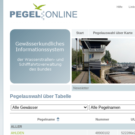
Hilfe
Link
Start
Pegelauswahl über Karte
Newsletter
Pegelauswahl über Tabelle
Pegelname
Nummer
UU
ALLER
AHLDEN
48900102
522286e2