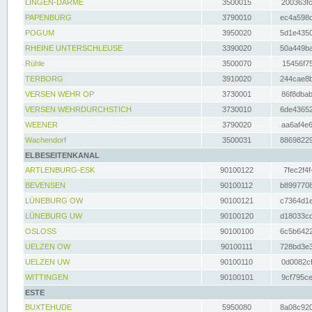
LINGEN-DARME
3500015
200363fc
PAPENBURG
3790010
ec4a598d
POGUM
3950020
5d1e4350
RHEINE UNTERSCHLEUSE
3390020
50a449ba
Rühle
3500070
15456f75
TERBORG
3910020
244cae8b
VERSEN WEHR OP
3730001
86f8dbab
VERSEN WEHRDURCHSTICH
3730010
6de43652
WEENER
3790020
aa6af4e6
Wachendorf
3500031
88698229
ELBESEITENKANAL
ARTLENBURG-ESK
90100122
7fec2f4f
BEVENSEN
90100112
b8997708
LÜNEBURG OW
90100121
c7364d1e
LÜNEBURG UW
90100120
d18033cd
OSLOSS
90100100
6c5b6422
UELZEN OW
90100111
728bd3e3
UELZEN UW
90100110
0d0082cf
WITTINGEN
90100101
9cf795ce
ESTE
BUXTEHUDE
5950080
8a08c920