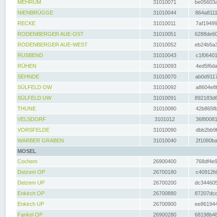
MEHRUM
31010071
be05603a
NIENBRÜGGE
31010044
864a8111
RECKE
31010011
7af19499
RODENBERGER AUE-OST
31010051
6288de60
RODENBERGER AUE-WEST
31010052
eb24b5a3
RUSBEND
31010043
c1f06401
RÜHEN
31010093
4ed5f6da
SEHNDE
31010070
ab0d9117
SÜLFELD OW
31010092
a8604e8f
SÜLFELD UW
31010091
892183d6
THUNE
31010080
42b865fb
VELSDORF
3101012
36f80081
VORSFELDE
31010090
dbb2bb9f
WARBER GRABEN
31010040
2f1080ba
MOSEL
Cochem
26900400
768df4e9
Detzem OP
26700180
c40912fd
Detzem UP
26700200
dc344605
Enkirch OP
26700880
87207dcd
Enkirch UP
26700900
ee861944
Fankel OP
26900280
68198b48