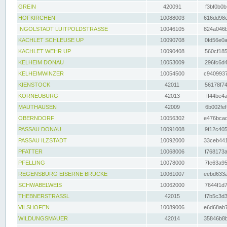
GREIN
420091
f3bf0b0b
HOFKIRCHEN
10088003
616dd98e
INGOLSTADT LUITPOLDSTRASSE
10046105
824a046b
KACHLET SCHLEUSE UP
10090708
0fd56e0a
KACHLET WEHR UP
10090408
560cf185
KELHEIM DONAU
10053009
296fc6d4
KELHEIMWINZER
10054500
c9409937
KIENSTOCK
42011
56178f74
KORNEUBURG
42013
ff44be4a
MAUTHAUSEN
42009
6b002fef
OBERNDORF
10056302
e476bcad
PASSAU DONAU
10091008
9f12c405
PASSAU ILZSTADT
10092000
33ceb441
PFATTER
10068006
f768173a
PFELLING
10078000
7fe63a95
REGENSBURG EISERNE BRÜCKE
10061007
eebd633a
SCHWABELWEIS
10062000
7644f1d7
THEBNERSTRASSL
42015
f7b5c3d3
VILSHOFEN
10089006
e6d68ab7
WILDUNGSMAUER
42014
35846b8b