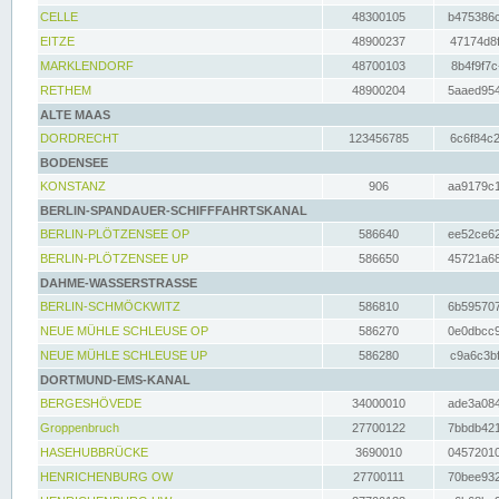
CELLE
48300105
b475386c
EITZE
48900237
47174d8f
MARKLENDORF
48700103
8b4f9f7c
RETHEM
48900204
5aaed954
ALTE MAAS
DORDRECHT
123456785
6c6f84c2
BODENSEE
KONSTANZ
906
aa9179c1
BERLIN-SPANDAUER-SCHIFFFAHRTSKANAL
BERLIN-PLÖTZENSEE OP
586640
ee52ce62
BERLIN-PLÖTZENSEE UP
586650
45721a68
DAHME-WASSERSTRASSE
BERLIN-SCHMÖCKWITZ
586810
6b595707
NEUE MÜHLE SCHLEUSE OP
586270
0e0dbcc9
NEUE MÜHLE SCHLEUSE UP
586280
c9a6c3bf
DORTMUND-EMS-KANAL
BERGESHÖVEDE
34000010
ade3a084
Groppenbruch
27700122
7bbdb421
HASEHUBBRÜCKE
3690010
04572010
HENRICHENBURG OW
27700111
70bee932