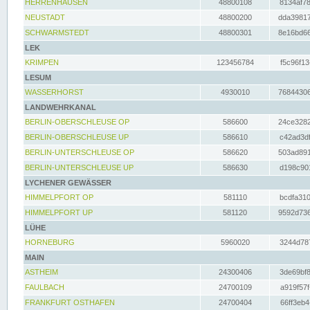
HERRENHAUSEN
48800108
8134af78
NEUSTADT
48800200
dda39817
SCHWARMSTEDT
48800301
8e16bd66
LEK
KRIMPEN
123456784
f5c96f13
LESUM
WASSERHORST
4930010
76844306
LANDWEHRKANAL
BERLIN-OBERSCHLEUSE OP
586600
24ce3282
BERLIN-OBERSCHLEUSE UP
586610
c42ad3df
BERLIN-UNTERSCHLEUSE OP
586620
503ad891
BERLIN-UNTERSCHLEUSE UP
586630
d198c901
LYCHENER GEWÄSSER
HIMMELPFORT OP
581110
bcdfa310
HIMMELPFORT UP
581120
9592d736
LÜHE
HORNEBURG
5960020
3244d787
MAIN
ASTHEIM
24300406
3de69bf8
FAULBACH
24700109
a919f57f
FRANKFURT OSTHAFEN
24700404
66ff3eb4