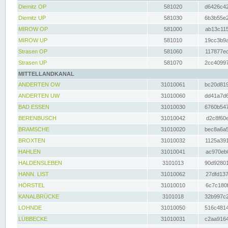
Diemitz OP
581020
d6426c42
Diemitz UP
581030
6b3b55e2
MIROW OP
581000
ab13c115
MIROW UP
581010
19cc3b9a
Strasen OP
581060
117877ec
Strasen UP
581070
2cc40997
MITTELLANDKANAL
ANDERTEN OW
31010061
bc20d819
ANDERTEN UW
31010060
dd41a7d6
BAD ESSEN
31010030
6760b547
BERENBUSCH
31010042
d2c8f60e
BRAMSCHE
31010020
bec8a6a5
BROXTEN
31010032
1125a391
HAHLEN
31010041
ac970eb0
HALDENSLEBEN
3101013
90d92801
HANN. LIST
31010062
27dfd137
HÖRSTEL
31010010
6c7c180f
KANALBRÜCKE
3101018
32b997c2
LOHNDE
31010050
516c4814
LÜBBECKE
31010031
c2aa9164