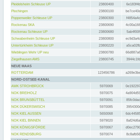
Pleidelsheim Schleuse UP
23800400
6e183f4b
Plochingen
23800100
be7ce40e
Poppenweiler Schleuse UP
23800300
f4854a4c
Rockenau SKA
23800690
4c00a166
Rockenau Schleuse UP
23800680
5ab4f00f
Schwabenheim Schleuse UP
23800800
ec9d3a4d
Untertürkheim Schleuse UP
23800220
a5ca02fb
Wieblingen Wehr UP neu
23800780
66d887a6
Ziegelhausen AMS
23800745
3944c1fd
NEUE MAAS
ROTTERDAM
123456786
a269e3be
NORD-OSTSEE-KANAL
AWK STROHBRÜCK
5970069
0e192297
NOK BREIHOLZ
5970075
4a904d59
NOK BRUNSBÜTTEL
5970091
85fc0dac
NOK DÜKERSWISCH
5970085
3954300d
NOK KIEL AUSSEN
5650068
6dc44585
NOK KIEL BINNEN
5979020
8af24d6a
NOK KÖNIGSFÖRDE
5970067
d0ec2790
NOK RENDSBURG
5970074
8c8afb56