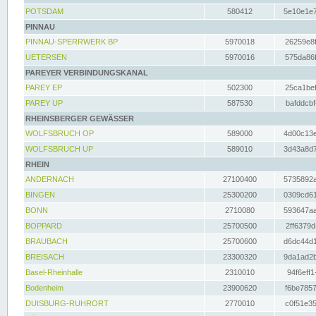
POTSDAM
580412
5e10e1e7
PINNAU
PINNAU-SPERRWERK BP
5970018
26259e8f
UETERSEN
5970016
575da86f
PAREYER VERBINDUNGSKANAL
PAREY EP
502300
25ca1bef
PAREY UP
587530
bafddcbf
RHEINSBERGER GEWÄSSER
WOLFSBRUCH OP
589000
4d00c13e
WOLFSBRUCH UP
589010
3d43a8d7
RHEIN
ANDERNACH
27100400
5735892a
BINGEN
25300200
0309cd61
BONN
2710080
593647aa
BOPPARD
25700500
2ff6379d
BRAUBACH
25700600
d6dc44d1
BREISACH
23300320
9da1ad2b
Basel-Rheinhalle
2310010
94f6eff1
Bodenheim
23900620
f6be7857
DUISBURG-RUHRORT
2770010
c0f51e35