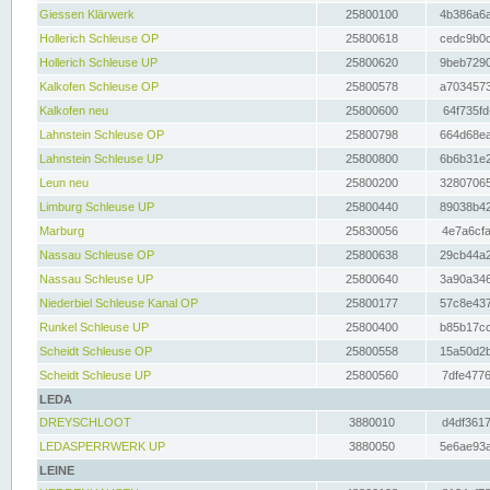
Giessen Klärwerk
25800100
4b386a6a
Hollerich Schleuse OP
25800618
cedc9b0c
Hollerich Schleuse UP
25800620
9beb7290
Kalkofen Schleuse OP
25800578
a7034573
Kalkofen neu
25800600
64f735fd
Lahnstein Schleuse OP
25800798
664d68ea
Lahnstein Schleuse UP
25800800
6b6b31e2
Leun neu
25800200
32807065
Limburg Schleuse UP
25800440
89038b42
Marburg
25830056
4e7a6cfa
Nassau Schleuse OP
25800638
29cb44a2
Nassau Schleuse UP
25800640
3a90a346
Niederbiel Schleuse Kanal OP
25800177
57c8e437
Runkel Schleuse UP
25800400
b85b17cc
Scheidt Schleuse OP
25800558
15a50d2b
Scheidt Schleuse UP
25800560
7dfe4776
LEDA
DREYSCHLOOT
3880010
d4df3617
LEDASPERRWERK UP
3880050
5e6ae93a
LEINE