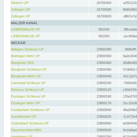
Wintrich UP
26700400
a392113c
Zeltingen OP
26700580
8b802863
Zeltingen UP
26700600
d867e7e9
MALZER KANAL
LIEBENWALDE OP
581540
3f8ceb6d
LIEBENWALDE UP
581550
a1cf60be
NECKAR
Aldingen Schleuse UP
23800280
dfdfb4ff
Beihingen Wehr UP
23800360
8a2e3048
Besigheim SKA
23800460
46d8ed02
Besigheim Schleuse UP
23800480
57db82c7
Besigheim Wehr UP
23800440
42c11b7a
Cannstatt Schleuse UP
23800240
7068d262
Deizisau Schleuse UP
23800120
c5b6243d
Esslingen Schleuse UP
23800180
130a3761
Esslingen Wehr OP
23800176
31c32a38
Feudenheim Schleuse UP
23800840
48a939b9
Gundelsheim UP
23800620
fc1072e4
Guttenbach Schleuse UP
23800660
bd36404b
Hassmersheim AMS
23800630
0e1b8ae0
Heidelberg UP
23800760
827b2685