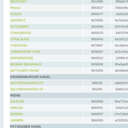
NEUSTADT
9610080
3f0b6b74
Prerow
9650027
7d50c68c
RUDEN
9690077
1fa822e6
SASSNITZ
9670065
9e7b2a4d
SCHLESWIG
9610040
09370c05
STAHLBRODE
9650070
340707f4
STRALSUND
9650043
b9163121
THIESSOW
9670067
d1c9bb3c
TIMMENDORF POEL
9630007
d22c341b
WARNEMÜNDE
9640015
220ff4c6
WISMAR-BAUMHAUS
9630008
95a0ab45
WITTOWER FÄHRE
9670055
4b348b56
ORANIENBURGER KANAL
SACHSENHAUSEN OP
580240
adbd3144
SACHSENHAUSEN UP
581840
0a6fe221
PEENE
AALBUDE
9660009
8ba772ed
ANKLAM
9660001
22fd01e0
DEMMIN
9660007
b7e238e8
JARMEN
9660005
a3328262
POTSDAMER HAVEL