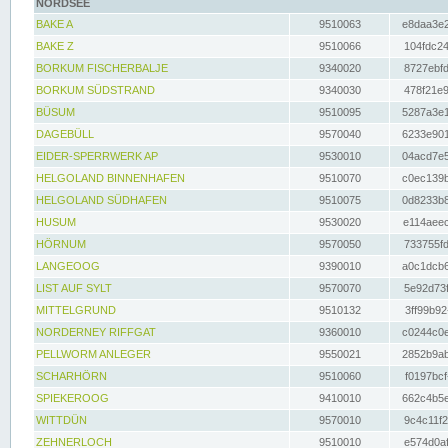
NORDSEE
BAKE A
9510063
e8daa3e2
BAKE Z
9510066
104fdc24
BORKUM FISCHERBALJE
9340020
8727ebfd
BORKUM SÜDSTRAND
9340030
478f21e9
BÜSUM
9510095
5287a3e1
DAGEBÜLL
9570040
6233e901
EIDER-SPERRWERK AP
9530010
04acd7e5
HELGOLAND BINNENHAFEN
9510070
c0ec139b
HELGOLAND SÜDHAFEN
9510075
0d8233b8
HUSUM
9530020
e114aeec
HÖRNUM
9570050
733755fd
LANGEOOG
9390010
a0c1dcb6
LIST AUF SYLT
9570070
5e92d73f
MITTELGRUND
9510132
3ff99b92
NORDERNEY RIFFGAT
9360010
c0244c0e
PELLWORM ANLEGER
9550021
2852b9ab
SCHARHÖRN
9510060
f0197bcf
SPIEKEROOG
9410010
662c4b5e
WITTDÜN
9570010
9c4c11f2
ZEHNERLOCH
9510010
e574d0af