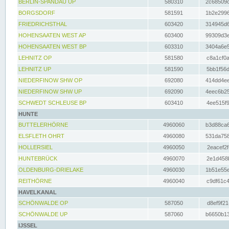
BERLIN-SPANDAU UP
580310
2c68509c
BORGSDORF
581591
1b2e2996
FRIEDRICHSTHAL
603420
314945d6
HOHENSAATEN WEST AP
603400
99309d3e
HOHENSAATEN WEST BP
603310
3404a6e5
LEHNITZ OP
581580
c8a1cf0a
LEHNITZ UP
581590
5bb1f56d
NIEDERFINOW SHW OP
692080
414dd4ee
NIEDERFINOW SHW UP
692090
4eec6b25
SCHWEDT SCHLEUSE BP
603410
4ee515f9
HUNTE
BUTTELERHÖRNE
4960060
b3d88ca6
ELSFLETH OHRT
4960080
531da758
HOLLERSIEL
4960050
2eacef2f
HUNTEBRÜCK
4960070
2e1d458b
OLDENBURG-DRIELAKE
4960030
1b51e55e
REITHÖRNE
4960040
c9df61c4
HAVELKANAL
SCHÖNWALDE OP
587050
d8ef9f21
SCHÖNWALDE UP
587060
b6650b13
IJSSEL