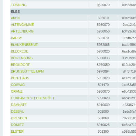
TÖNNING
9520070
00e386ac
ELBE
AKEN
502010
094b96e5
ALTENGAMME
5930070
2ee12b9a
ARTLENBURG
5930050
b3492c68
BARBY
502070
939f82ec
BLANKENESE UF
5952065
bacb459b
BLECKEDE
5930020
6aa1cd8e
BOIZENBURG
5930033
33e0bce0
BROKDORF
5970050
610ab204
BRUNSBÜTTEL MPM
5970094
d4f5f719
BUNTHAUS
5952020
ae1b91d0
COSWIG
501470
1ce53a59
CRANZ
5950070
e6b42536
CUXHAVEN STEUBENHÖFT
5990020
aad49293
DAMNATZ
5910030
c233674f
DESSAU
502000
1edc5fa4
DRESDEN
501060
70272185
DÖMITZ
5910025
6e3ea719
ELSTER
501390
c093b557