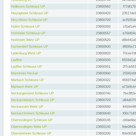
Heilbronn Schleuse UP
23800560
f77df170
Hessigheim Schleuse UP
23800420
23517de9
Hirschhorn Schleuse UP
23800700
acf505dd
Hofen Schleuse UP
23800260
cf2af1a4
Horkheim Schleuse UP
23800557
b76bf04c
Horkheim Wehr UP
23800520
d9b441a5
Kochendorf Schleuse UP
23800600
8f695e71
Ladenburg Wehr UP
23800820
70cee7df
Lauffen
23800500
8559d1a0
Lauffen Schleuse UP
23800501
2f7cb553
Mannheim Neckar
23800900
25582d3f
Marbach Schleuse UP
23800322
456974a8
Marbach Wehr UP
23800320
a73a9cb4
Neckargemünd Schleuse UP
23800740
7be3ff2e
Neckarsteinach Schleuse UP
23800720
d64d07f7
Neckarsulm Wehr UP
23800580
845944f8
Neckarzimmern Schleuse UP
23800640
f00c7183
Oberesslingen Schleuse UP
23800145
cbfae6bc
Oberesslingen Wehr UP
23800140
9de0843a
Obertürkheim Schleuse UP
23800200
80e002d8