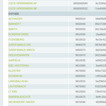
OSTE-SPERRWERK AP
9000000590
8c3295dc
OSTE-SPERRWERK BP
9000000532
7cb4566b
OSTSEE
ALTHAGEN
9650024
b8d05bf9
BARHÖFT
9650040
09227288
BARTH
9650030
00c33ed9
ECKERNFÖRDE
9610045
1faa9b2c
FLENSBURG
9610010
9e19c411
GREIFSWALD OIE
9690078
087b6386
GREIFSWALD-WIECK
9650073
6b53ef42
HEILIGENHAFEN
9610070
06219dd9
KAPPELN
9610035
b09f2243
KIEL-HOLTENAU
9610066
3ad4013f
KLOSTER
9670050
905e7328
KOSEROW
9690093
c0f33a36
LANGBALLIGAU
9610015
5a33bf14
LAUTERBACH
9670063
91922b9b
LT KIEL
9610050
736437d7
MARIENLEUCHTE
9610075
8effc15d
NEUENDORF HAFEN
9670046
492f85b8