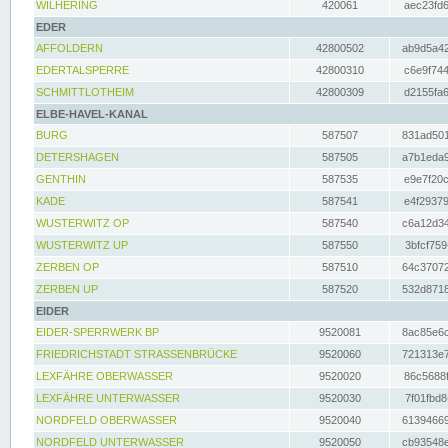
WILHERING
420061
aec23fd6
EDER
AFFOLDERN
42800502
ab9d5a42
EDERTALSPERRE
42800310
c6e9f744
SCHMITTLOTHEIM
42800309
d2155fa6
ELBE-HAVEL-KANAL
BURG
587507
831ad501
DETERSHAGEN
587505
a7b1eda9
GENTHIN
587535
e9e7f20c
KADE
587541
e4f29379
WUSTERWITZ OP
587540
c6a12d34
WUSTERWITZ UP
587550
3bfcf759
ZERBEN OP
587510
64c37072
ZERBEN UP
587520
532d8718
EIDER
EIDER-SPERRWERK BP
9520081
8ac85e6c
FRIEDRICHSTADT STRASSENBRÜCKE
9520060
721313e7
LEXFÄHRE OBERWASSER
9520020
86c5688f
LEXFÄHRE UNTERWASSER
9520030
7f01fbd8
NORDFELD OBERWASSER
9520040
61394669
NORDFELD UNTERWASSER
9520050
cb93548e