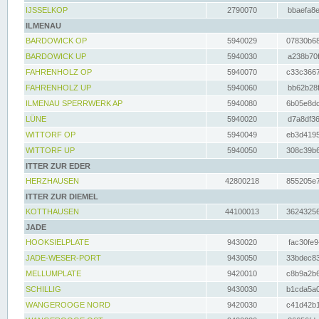
IJSSELKOP
2790070
bbaefa8e
ILMENAU
BARDOWICK OP
5940029
07830b68
BARDOWICK UP
5940030
a238b70f
FAHRENHOLZ OP
5940070
c33c3667
FAHRENHOLZ UP
5940060
bb62b28f
ILMENAU SPERRWERK AP
5940080
6b05e8dc
LÜNE
5940020
d7a8df36
WITTORF OP
5940049
eb3d4195
WITTORF UP
5940050
308c39b6
ITTER ZUR EDER
HERZHAUSEN
42800218
855205e7
ITTER ZUR DIEMEL
KOTTHAUSEN
44100013
36243256
JADE
HOOKSIELPLATE
9430020
fac30fe9
JADE-WESER-PORT
9430050
33bdec83
MELLUMPLATE
9420010
c8b9a2b6
SCHILLIG
9430030
b1cda5a0
WANGEROOGE NORD
9420030
c41d42b1