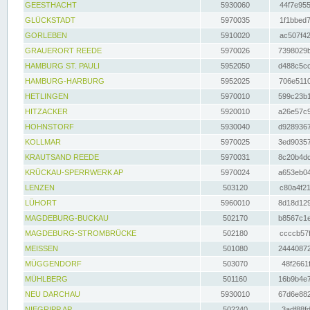
GEESTHACHT
5930060
44f7e955
GLÜCKSTADT
5970035
1f1bbed7
GORLEBEN
5910020
ac507f42
GRAUERORT REEDE
5970026
7398029b
HAMBURG ST. PAULI
5952050
d488c5cc
HAMBURG-HARBURG
5952025
706e5110
HETLINGEN
5970010
599c23b1
HITZACKER
5920010
a26e57c9
HOHNSTORF
5930040
d9289367
KOLLMAR
5970025
3ed90357
KRAUTSAND REEDE
5970031
8c20b4dc
KRÜCKAU-SPERRWERK AP
5970024
a653eb04
LENZEN
503120
c80a4f21
LÜHORT
5960010
8d18d129
MAGDEBURG-BUCKAU
502170
b8567c1e
MAGDEBURG-STROMBRÜCKE
502180
ccccb57f
MEISSEN
501080
24440872
MÜGGENDORF
503070
48f2661f
MÜHLBERG
501160
16b9b4e7
NEU DARCHAU
5930010
67d6e882
NIEGRIPP AP
502240
3adf88fd