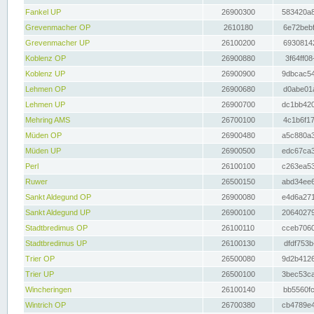
Fankel UP
26900300
583420a8
Grevenmacher OP
2610180
6e72bebf
Grevenmacher UP
26100200
69308142
Koblenz OP
26900880
3f64ff08
Koblenz UP
26900900
9dbcac54
Lehmen OP
26900680
d0abe01a
Lehmen UP
26900700
dc1bb420
Mehring AMS
26700100
4c1b6f17
Müden OP
26900480
a5c880a3
Müden UP
26900500
edc67ca3
Perl
26100100
c263ea53
Ruwer
26500150
abd34ee6
Sankt Aldegund OP
26900080
e4d6a271
Sankt Aldegund UP
26900100
20640279
Stadtbredimus OP
26100110
cceb7060
Stadtbredimus UP
26100130
dfdf753b
Trier OP
26500080
9d2b4126
Trier UP
26500100
3bec53ca
Wincheringen
26100140
bb5560fc
Wintrich OP
26700380
cb4789e4