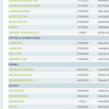
HENRICHENBURG UW
27700133
e6b68bc2
HERBRUM HAFENDAMM
3770030
8177a148
LÜDINGHAUSEN
27800020
f5bc4a51
MÜNSTER OW
27800040
ccd3e8f1
MÜNSTER UW
27800030
ed260406
RHEDE
3770040
16508b11
VERSEN TRENNSPITZE
25463
0024cc40
DATTELN-HAMM-KANAL
HAMM OW
27800060
4dbce62d
HAMM UW
27800080
4ef9dd9c
WALTROP
27800090
facc5c16
WERRIES OW
27800050
d31767ef
DIEMEL
DIEMELTALSPERRE
44100104
5cdc6555
HELMINGHAUSEN
44100206
33092c28
WILHELMSBRÜCKE
44100024
7deedc21
DONAU
ACHLEITEN
10094006
c389c9e2
DEGGENDORF
10081004
53d40547
DÜRNSTEIN
42012
ce4e3050
ERLAU
10096001
99619dc5