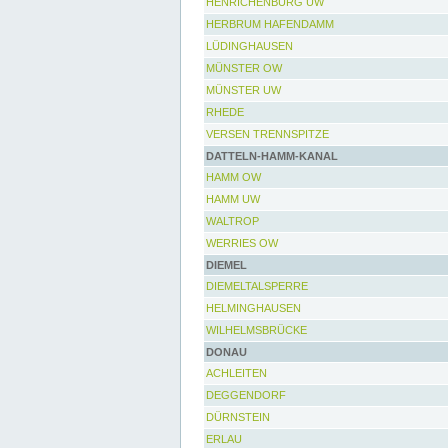
HENRICHENBURG UW
HERBRUM HAFENDAMM
LÜDINGHAUSEN
MÜNSTER OW
MÜNSTER UW
RHEDE
VERSEN TRENNSPITZE
DATTELN-HAMM-KANAL
HAMM OW
HAMM UW
WALTROP
WERRIES OW
DIEMEL
DIEMELTALSPERRE
HELMINGHAUSEN
WILHELMSBRÜCKE
DONAU
ACHLEITEN
DEGGENDORF
DÜRNSTEIN
ERLAU