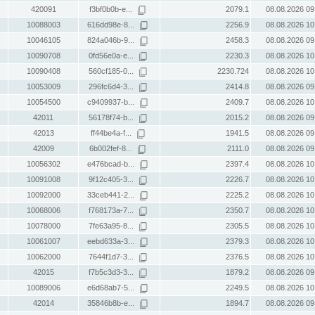
420091
f3bf0b0b-e...
2079.1
08.08.2026 09
10088003
616dd98e-8...
2256.9
08.08.2026 10
10046105
824a046b-9...
2458.3
08.08.2026 09
10090708
0fd56e0a-e...
2230.3
08.08.2026 10
10090408
560cf185-0...
2230.724
08.08.2026 10
10053009
296fc6d4-3...
2414.8
08.08.2026 09
10054500
c9409937-b...
2409.7
08.08.2026 10
42011
56178f74-b...
2015.2
08.08.2026 09
42013
ff44be4a-f...
1941.5
08.08.2026 09
42009
6b002fef-8...
2111.0
08.08.2026 09
10056302
e476bcad-b...
2397.4
08.08.2026 10
10091008
9f12c405-3...
2226.7
08.08.2026 10
10092000
33ceb441-2...
2225.2
08.08.2026 10
10068006
f768173a-7...
2350.7
08.08.2026 10
10078000
7fe63a95-8...
2305.5
08.08.2026 10
10061007
eebd633a-3...
2379.3
08.08.2026 10
10062000
7644f1d7-3...
2376.5
08.08.2026 10
42015
f7b5c3d3-3...
1879.2
08.08.2026 09
10089006
e6d68ab7-5...
2249.5
08.08.2026 10
42014
35846b8b-e...
1894.7
08.08.2026 09