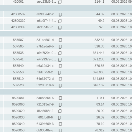
420061
aec23fd6-9...
2144.1
08.08.2026 09
42800502
ab9d5a42-2...
44.02
08.08.2026 10
42800310
c6e9f744-4...
49.2
08.08.2026 10
42800309
d2155fa6-b...
74.5
08.08.2026 10
587507
831ad501-d...
332.54
08.08.2026 10
587505
a7b1eda9-b...
326.83
08.08.2026 10
587535
e9e7f20c-9...
361.444
08.08.2026 10
587541
e4f29379-6...
371.285
08.08.2026 10
587540
c6a12d34-c...
376.56
08.08.2026 10
587550
3bfcf759-2...
376.965
08.08.2026 10
587510
64c37072-d...
344.686
08.08.2026 10
587520
532d8718-6...
346.162
08.08.2026 10
9520081
8ac85e6c-6...
110.1
08.08.2026 10
9520060
721313e7-9...
83.14
08.08.2026 10
9520020
86c5688f-2...
26.09
08.08.2026 10
9520030
7f01fbd8-6...
26.09
08.08.2026 10
9520040
61394669-3...
78.19
08.08.2026 10
9520050
cb93548e-c...
78.312
08.08.2026 10