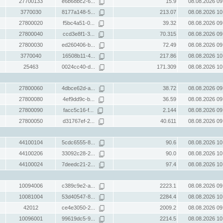
27700133
e6b68bc2-6...
15.9
08.08.2026 09
3770030
8177a148-5...
213.07
08.08.2026 10
27800020
f5bc4a51-0...
39.32
08.08.2026 09
27800040
ccd3e8f1-3...
70.315
08.08.2026 09
27800030
ed260406-b...
72.49
08.08.2026 09
3770040
16508b11-4...
217.86
08.08.2026 10
25463
0024cc40-d...
171.309
08.08.2026 10
27800060
4dbce62d-a...
38.72
08.08.2026 09
27800080
4ef9dd9c-b...
36.59
08.08.2026 09
27800090
facc5c16-f...
2.144
08.08.2026 09
27800050
d31767ef-2...
40.611
08.08.2026 09
44100104
5cdc6555-8...
90.6
08.08.2026 10
44100206
33092c28-2...
90.0
08.08.2026 10
44100024
7deedc21-2...
97.4
08.08.2026 10
10094006
c389c9e2-a...
2223.1
08.08.2026 09
10081004
53d40547-8...
2284.4
08.08.2026 10
42012
ce4e3050-2...
2009.2
08.08.2026 09
10096001
99619dc5-9...
2214.5
08.08.2026 10