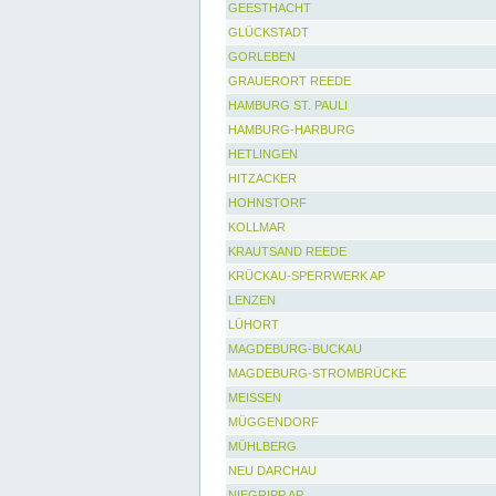
GEESTHACHT
GLÜCKSTADT
GORLEBEN
GRAUERORT REEDE
HAMBURG ST. PAULI
HAMBURG-HARBURG
HETLINGEN
HITZACKER
HOHNSTORF
KOLLMAR
KRAUTSAND REEDE
KRÜCKAU-SPERRWERK AP
LENZEN
LÜHORT
MAGDEBURG-BUCKAU
MAGDEBURG-STROMBRÜCKE
MEISSEN
MÜGGENDORF
MÜHLBERG
NEU DARCHAU
NIEGRIPP AP