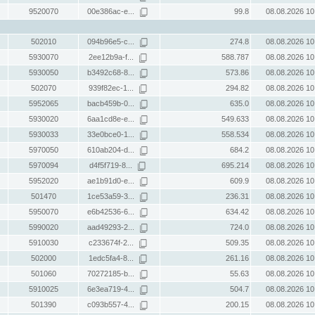
9520070
00e386ac-e...
99.8
08.08.2026 10
502010
094b96e5-c...
274.8
08.08.2026 10
5930070
2ee12b9a-f...
588.787
08.08.2026 10
5930050
b3492c68-8...
573.86
08.08.2026 10
502070
939f82ec-1...
294.82
08.08.2026 10
5952065
bacb459b-0...
635.0
08.08.2026 10
5930020
6aa1cd8e-e...
549.633
08.08.2026 10
5930033
33e0bce0-1...
558.534
08.08.2026 10
5970050
610ab204-d...
684.2
08.08.2026 10
5970094
d4f5f719-8...
695.214
08.08.2026 10
5952020
ae1b91d0-e...
609.9
08.08.2026 10
501470
1ce53a59-3...
236.31
08.08.2026 10
5950070
e6b42536-6...
634.42
08.08.2026 10
5990020
aad49293-2...
724.0
08.08.2026 10
5910030
c233674f-2...
509.35
08.08.2026 10
502000
1edc5fa4-8...
261.16
08.08.2026 10
501060
70272185-b...
55.63
08.08.2026 10
5910025
6e3ea719-4...
504.7
08.08.2026 10
501390
c093b557-4...
200.15
08.08.2026 10