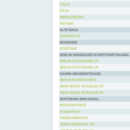
CELLE
EITZE
MARKLENDORF
RETHEM
ALTE MAAS
DORDRECHT
BODENSEE
KONSTANZ
BERLIN-SPANDAUER-SCHIFFFAHRTSKANAL
BERLIN-PLÖTZENSEE OP
BERLIN-PLÖTZENSEE UP
DAHME-WASSERSTRASSE
BERLIN-SCHMÖCKWITZ
NEUE MÜHLE SCHLEUSE OP
NEUE MÜHLE SCHLEUSE UP
DORTMUND-EMS-KANAL
BERGESHÖVEDE
Groppenbruch
HASEHUBBRÜCKE
HENRICHENBURG OW