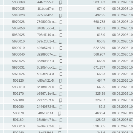
5930060
44f7e955-c...
583.393
08.08.2026 10
5970035
1f1bbed7-c...
674.0
08.08.2026 10
5910020
ac507f42-1...
492.95
08.08.2026 10
5970026
7398029b-c...
660.738
08.08.2026 10
5952050
d488c5cc-4...
623.1
08.08.2026 10
5952025
706e5110-c...
615.0
08.08.2026 10
5970010
599c23b1-4...
650.5
08.08.2026 10
5920010
a26e57c9-1...
522.639
08.08.2026 10
5930040
d9289367-c...
568.987
08.08.2026 10
5970025
3ed90357-4...
666.9
08.08.2026 10
5970031
8c20b4dc-1...
671.787
08.08.2026 10
5970024
a653eb04-d...
663.3
08.08.2026 10
503120
c80a4f21-5...
484.7
08.08.2026 10
5960010
8d18d129-0...
645.5
08.08.2026 10
502170
b8567c1e-8...
325.39
08.08.2026 10
502180
ccccb57f-a...
326.67
08.08.2026 10
501080
24440872-5...
82.2
08.08.2026 10
503070
48f2661f-f...
463.94
08.08.2026 09
501160
16b9b4e7-b...
128.02
08.08.2026 07
5930010
67d6e882-b...
536.385
08.08.2026 10
502240
3adf88fd-f...
343.6
08.08.2026 10