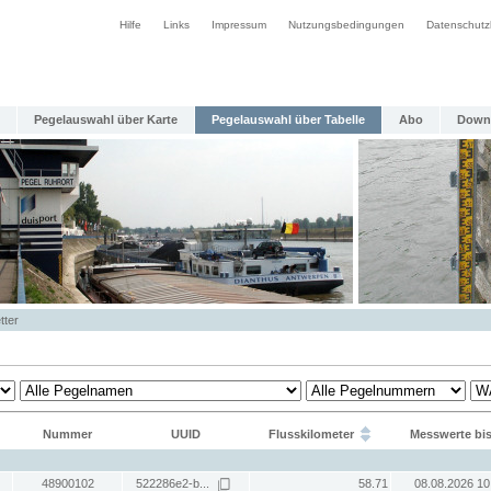
Hilfe
Links
Impressum
Nutzungsbedingungen
Datenschutz
Pegelauswahl über Karte
Pegelauswahl über Tabelle
Abo
Down
tter
Nummer
UUID
Flusskilometer
Messwerte bi
48900102
522286e2-b...
58.71
08.08.2026 10