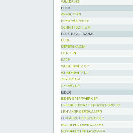
WILHERING
EDER
AFFOLDERN
EDERTALSPERRE
SCHMITTLOTHEIM
ELBE-HAVEL-KANAL
BURG
DETERSHAGEN
GENTHIN
KADE
WUSTERWITZ OP
WUSTERWITZ UP
ZERBEN OP
ZERBEN UP
EIDER
EIDER-SPERRWERK BP
FRIEDRICHSTADT STRASSENBRÜCKE
LEXFÄHRE OBERWASSER
LEXFÄHRE UNTERWASSER
NORDFELD OBERWASSER
NORDFELD UNTERWASSER