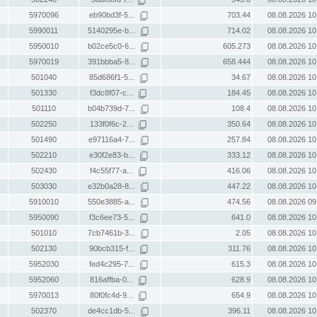
5970096
eb90bd3f-5...
703.44
08.08.2026 10
5990011
5140295e-b...
714.02
08.08.2026 10
5950010
b02ce5c0-6...
605.273
08.08.2026 10
5970019
391bbba5-8...
658.444
08.08.2026 10
501040
85d686f1-5...
34.67
08.08.2026 10
501330
f3dc8f07-c...
184.45
08.08.2026 10
501110
b04b739d-7...
108.4
08.08.2026 10
502250
133f0f6c-2...
350.64
08.08.2026 10
501490
e97116a4-7...
257.84
08.08.2026 10
502210
e30f2e83-b...
333.12
08.08.2026 10
502430
f4c55f77-a...
416.06
08.08.2026 10
503030
e32b0a28-8...
447.22
08.08.2026 10
5910010
550e3885-a...
474.56
08.08.2026 09
5950090
f3c6ee73-5...
641.0
08.08.2026 10
501010
7cb7461b-3...
2.05
08.08.2026 10
502130
90bcb315-f...
311.76
08.08.2026 10
5952030
fed4c295-7...
615.3
08.08.2026 10
5952060
816affba-0...
628.9
08.08.2026 10
5970013
80f0fc4d-9...
654.9
08.08.2026 10
502370
de4cc1db-5...
396.11
08.08.2026 10