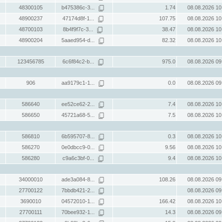
48300105
b475386c-3...
1.74
08.08.2026 10
48900237
47174d8f-1...
107.75
08.08.2026 10
48700103
8b4f9f7c-3...
38.47
08.08.2026 10
48900204
5aaed954-d...
82.32
08.08.2026 10
123456785
6c6f84c2-b...
975.0
08.08.2026 09
906
aa9179c1-1...
0.0
08.08.2026 09
586640
ee52ce62-2...
7.4
08.08.2026 10
586650
45721a68-5...
7.5
08.08.2026 10
586810
6b595707-8...
0.3
08.08.2026 10
586270
0e0dbcc9-0...
9.56
08.08.2026 10
586280
c9a6c3bf-0...
9.4
08.08.2026 10
34000010
ade3a084-8...
108.26
08.08.2026 09
27700122
7bbdb421-2...
08.08.2026 09
3690010
04572010-1...
166.42
08.08.2026 10
27700111
70bee932-1...
14.3
08.08.2026 09