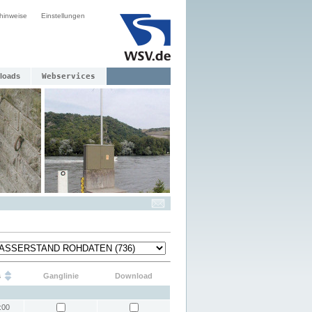
hinweise
Einstellungen
loads
Webservices
s
Ganglinie
Download
:00