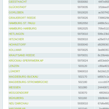
GEESTHACHT
5930060
44f7e955
GLÜCKSTADT
5970035
1f1bbed7
GORLEBEN
5910020
ac507f42
GRAUERORT REEDE
5970026
7398029b
HAMBURG ST. PAULI
5952050
d488c5cc
HAMBURG-HARBURG
5952025
706e5110
HETLINGEN
5970010
599c23b1
HITZACKER
5920010
a26e57c9
HOHNSTORF
5930040
d9289367
KOLLMAR
5970025
3ed90357
KRAUTSAND REEDE
5970031
8c20b4dc
KRÜCKAU-SPERRWERK AP
5970024
a653eb04
LENZEN
503120
c80a4f21
LÜHORT
5960010
8d18d129
MAGDEBURG-BUCKAU
502170
b8567c1e
MAGDEBURG-STROMBRÜCKE
502180
ccccb57f
MEISSEN
501080
24440872
MÜGGENDORF
503070
48f2661f
MÜHLBERG
501160
16b9b4e7
NEU DARCHAU
5930010
67d6e882
NIEGRIPP AP
502240
3adf88fd