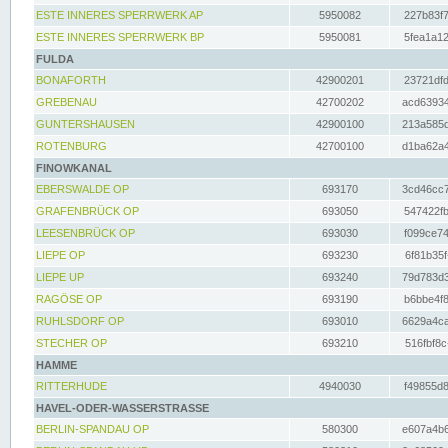
ESTE INNERES SPERRWERK AP
5950082
227b83f7
ESTE INNERES SPERRWERK BP
5950081
5fea1a12
FULDA
BONAFORTH
42900201
23721dfd
GREBENAU
42700202
acd63934
GUNTERSHAUSEN
42900100
213a585d
ROTENBURG
42700100
d1ba62a4
FINOWKANAL
EBERSWALDE OP
693170
3cd46cc7
GRAFENBRÜCK OP
693050
547422fb
LEESENBRÜCK OP
693030
f099ce74
LIEPE OP
693230
6f81b35f
LIEPE UP
693240
79d783d3
RAGÖSE OP
693190
b6bbe4f8
RUHLSDORF OP
693010
6629a4ca
STECHER OP
693210
516fbf8c
HAMME
RITTERHUDE
4940030
f49855d8
HAVEL-ODER-WASSERSTRASSE
BERLIN-SPANDAU OP
580300
e607a4b6