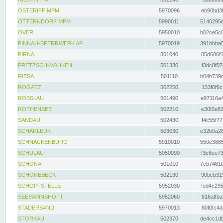
OSTERIFF MPM
5970096
eb90bd3f
OTTERNDORF MPM
5990011
5140295e
OVER
5950010
b02ce5c0
PINNAU-SPERRWERK AP
5970019
391bbba5
PIRNA
501040
85d686f1
PRETZSCH-MAUKEN
501330
f3dc8f07
RIESA
501110
b04b739d
ROGÄTZ
502250
133f0f6c
ROSSLAU
501490
e97116a4
ROTHENSEE
502210
e30f2e83
SANDAU
502430
f4c55f77
SCHARLEUK
503030
e32b0a28
SCHNACKENBURG
5910010
550e3885
SCHULAU
5950090
f3c6ee73
SCHÖNA
501010
7cb7461b
SCHÖNEBECK
502130
90bcb315
SCHÖPFSTELLE
5952030
fed4c295
SEEMANNSHÖFT
5952060
816affba
STADERSAND
5970013
80f0fc4d
STORKAU
502370
de4cc1db