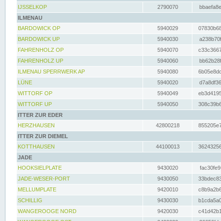
IJSSELKOP
2790070
bbaefa8e
ILMENAU
BARDOWICK OP
5940029
07830b68
BARDOWICK UP
5940030
a238b70f
FAHRENHOLZ OP
5940070
c33c3667
FAHRENHOLZ UP
5940060
bb62b28f
ILMENAU SPERRWERK AP
5940080
6b05e8dc
LÜNE
5940020
d7a8df36
WITTORF OP
5940049
eb3d4195
WITTORF UP
5940050
308c39b6
ITTER ZUR EDER
HERZHAUSEN
42800218
855205e7
ITTER ZUR DIEMEL
KOTTHAUSEN
44100013
36243256
JADE
HOOKSIELPLATE
9430020
fac30fe9
JADE-WESER-PORT
9430050
33bdec83
MELLUMPLATE
9420010
c8b9a2b6
SCHILLIG
9430030
b1cda5a0
WANGEROOGE NORD
9420030
c41d42b1