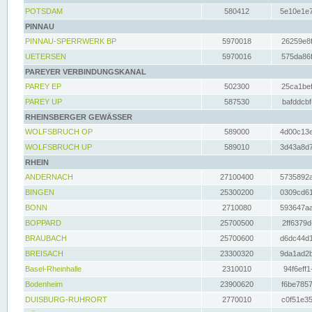
POTSDAM
580412
5e10e1e7
PINNAU
PINNAU-SPERRWERK BP
5970018
26259e8f
UETERSEN
5970016
575da86f
PAREYER VERBINDUNGSKANAL
PAREY EP
502300
25ca1bef
PAREY UP
587530
bafddcbf
RHEINSBERGER GEWÄSSER
WOLFSBRUCH OP
589000
4d00c13e
WOLFSBRUCH UP
589010
3d43a8d7
RHEIN
ANDERNACH
27100400
5735892a
BINGEN
25300200
0309cd61
BONN
2710080
593647aa
BOPPARD
25700500
2ff6379d
BRAUBACH
25700600
d6dc44d1
BREISACH
23300320
9da1ad2b
Basel-Rheinhalle
2310010
94f6eff1
Bodenheim
23900620
f6be7857
DUISBURG-RUHRORT
2770010
c0f51e35