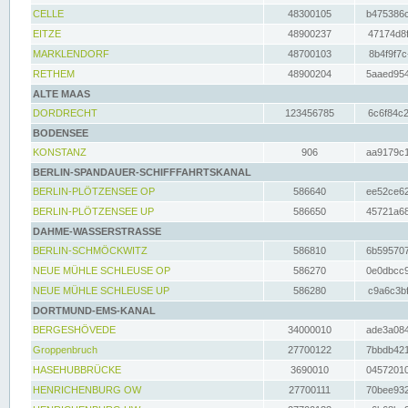
CELLE
48300105
b475386c
EITZE
48900237
47174d8f
MARKLENDORF
48700103
8b4f9f7c
RETHEM
48900204
5aaed954
ALTE MAAS
DORDRECHT
123456785
6c6f84c2
BODENSEE
KONSTANZ
906
aa9179c1
BERLIN-SPANDAUER-SCHIFFFAHRTSKANAL
BERLIN-PLÖTZENSEE OP
586640
ee52ce62
BERLIN-PLÖTZENSEE UP
586650
45721a68
DAHME-WASSERSTRASSE
BERLIN-SCHMÖCKWITZ
586810
6b595707
NEUE MÜHLE SCHLEUSE OP
586270
0e0dbcc9
NEUE MÜHLE SCHLEUSE UP
586280
c9a6c3bf
DORTMUND-EMS-KANAL
BERGESHÖVEDE
34000010
ade3a084
Groppenbruch
27700122
7bbdb421
HASEHUBBRÜCKE
3690010
04572010
HENRICHENBURG OW
27700111
70bee932