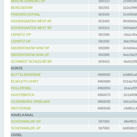
BERLIN-SPANDAU UP
580310
2c68509c
BORGSDORF
581591
1b2e2996
FRIEDRICHSTHAL
603420
314945d6
HOHENSAATEN WEST AP
603400
99309d3e
HOHENSAATEN WEST BP
603310
3404a6e5
LEHNITZ OP
581580
c8a1cf0a
LEHNITZ UP
581590
5bb1f56d
NIEDERFINOW SHW OP
692080
414dd4ee
NIEDERFINOW SHW UP
692090
4eec6b25
SCHWEDT SCHLEUSE BP
603410
4ee515f9
HUNTE
BUTTELERHÖRNE
4960060
b3d88ca6
ELSFLETH OHRT
4960080
531da758
HOLLERSIEL
4960050
2eacef2f
HUNTEBRÜCK
4960070
2e1d458b
OLDENBURG-DRIELAKE
4960030
1b51e55e
REITHÖRNE
4960040
c9df61c4
HAVELKANAL
SCHÖNWALDE OP
587050
d8ef9f21
SCHÖNWALDE UP
587060
b6650b13
IJSSEL