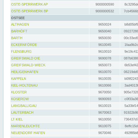
OSTE-SPERRWERK AP
9000000590
8c3295dc
OSTE-SPERRWERK BP
9000000532
7cb4566b
OSTSEE
ALTHAGEN
9650024
b8d05bf9
BARHÖFT
9650040
09227288
BARTH
9650030
00c33ed9
ECKERNFÖRDE
9610045
1faa9b2c
FLENSBURG
9610010
9e19c411
GREIFSWALD OIE
9690078
087b6386
GREIFSWALD-WIECK
9650073
6b53ef42
HEILIGENHAFEN
9610070
06219dd9
KAPPELN
9610035
b09f2243
KIEL-HOLTENAU
9610066
3ad4013f
KLOSTER
9670050
905e7328
KOSEROW
9690093
c0f33a36
LANGBALLIGAU
9610015
5a33bf14
LAUTERBACH
9670063
91922b9b
LT KIEL
9610050
736437d7
MARIENLEUCHTE
9610075
8effc15d
NEUENDORF HAFEN
9670046
492f85b8