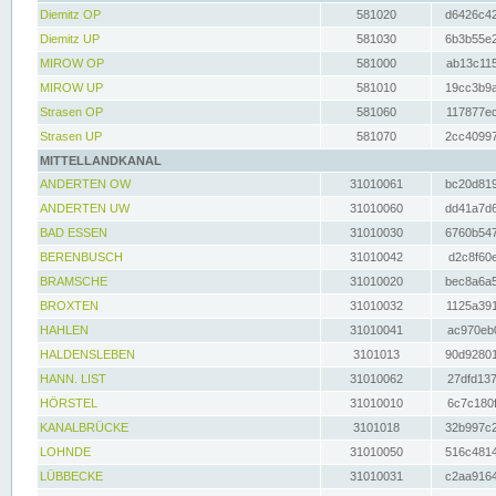
Diemitz OP
581020
d6426c42
Diemitz UP
581030
6b3b55e2
MIROW OP
581000
ab13c115
MIROW UP
581010
19cc3b9a
Strasen OP
581060
117877ec
Strasen UP
581070
2cc40997
MITTELLANDKANAL
ANDERTEN OW
31010061
bc20d819
ANDERTEN UW
31010060
dd41a7d6
BAD ESSEN
31010030
6760b547
BERENBUSCH
31010042
d2c8f60e
BRAMSCHE
31010020
bec8a6a5
BROXTEN
31010032
1125a391
HAHLEN
31010041
ac970eb0
HALDENSLEBEN
3101013
90d92801
HANN. LIST
31010062
27dfd137
HÖRSTEL
31010010
6c7c180f
KANALBRÜCKE
3101018
32b997c2
LOHNDE
31010050
516c4814
LÜBBECKE
31010031
c2aa9164