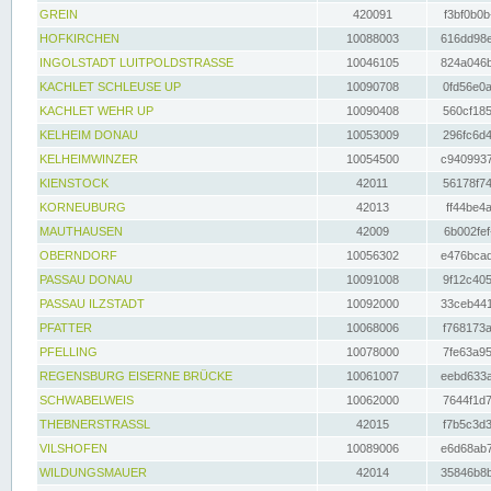
GREIN
420091
f3bf0b0b
HOFKIRCHEN
10088003
616dd98e
INGOLSTADT LUITPOLDSTRASSE
10046105
824a046b
KACHLET SCHLEUSE UP
10090708
0fd56e0a
KACHLET WEHR UP
10090408
560cf185
KELHEIM DONAU
10053009
296fc6d4
KELHEIMWINZER
10054500
c9409937
KIENSTOCK
42011
56178f74
KORNEUBURG
42013
ff44be4a
MAUTHAUSEN
42009
6b002fef
OBERNDORF
10056302
e476bcad
PASSAU DONAU
10091008
9f12c405
PASSAU ILZSTADT
10092000
33ceb441
PFATTER
10068006
f768173a
PFELLING
10078000
7fe63a95
REGENSBURG EISERNE BRÜCKE
10061007
eebd633a
SCHWABELWEIS
10062000
7644f1d7
THEBNERSTRASSL
42015
f7b5c3d3
VILSHOFEN
10089006
e6d68ab7
WILDUNGSMAUER
42014
35846b8b