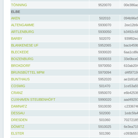
TÖNNING
9520070
00e386ac
ELBE
AKEN
502010
094b96e5
ALTENGAMME
5930070
2ee12b9a
ARTLENBURG
5930050
b3492c68
BARBY
502070
939f82ec
BLANKENESE UF
5952065
bacb459b
BLECKEDE
5930020
6aa1cd8e
BOIZENBURG
5930033
33e0bce0
BROKDORF
5970050
610ab204
BRUNSBÜTTEL MPM
5970094
d4f5f719
BUNTHAUS
5952020
ae1b91d0
COSWIG
501470
1ce53a59
CRANZ
5950070
e6b42536
CUXHAVEN STEUBENHÖFT
5990020
aad49293
DAMNATZ
5910030
c233674f
DESSAU
502000
1edc5fa4
DRESDEN
501060
70272185
DÖMITZ
5910025
6e3ea719
ELSTER
501390
c093b557