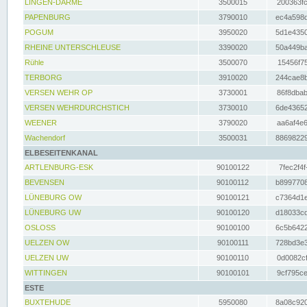
LINGEN-DARME
3500015
200363fc
PAPENBURG
3790010
ec4a598d
POGUM
3950020
5d1e4350
RHEINE UNTERSCHLEUSE
3390020
50a449ba
Rühle
3500070
15456f75
TERBORG
3910020
244cae8b
VERSEN WEHR OP
3730001
86f8dbab
VERSEN WEHRDURCHSTICH
3730010
6de43652
WEENER
3790020
aa6af4e6
Wachendorf
3500031
88698229
ELBESEITENKANAL
ARTLENBURG-ESK
90100122
7fec2f4f
BEVENSEN
90100112
b8997708
LÜNEBURG OW
90100121
c7364d1e
LÜNEBURG UW
90100120
d18033cd
OSLOSS
90100100
6c5b6422
UELZEN OW
90100111
728bd3e3
UELZEN UW
90100110
0d0082cf
WITTINGEN
90100101
9cf795ce
ESTE
BUXTEHUDE
5950080
8a08c920