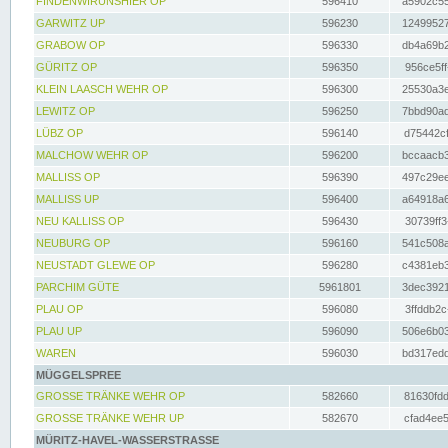
FINDENWIRUNSHIER OP
596410
a5902c55
GARWITZ UP
596230
12499527
GRABOW OP
596330
db4a69b2
GÜRITZ OP
596350
956ce5ff
KLEIN LAASCH WEHR OP
596300
25530a3e
LEWITZ OP
596250
7bbd90ad
LÜBZ OP
596140
d75442cf
MALCHOW WEHR OP
596200
bccaacb3
MALLISS OP
596390
497c29ee
MALLISS UP
596400
a64918a6
NEU KALLISS OP
596430
30739ff3
NEUBURG OP
596160
541c508a
NEUSTADT GLEWE OP
596280
c4381eb3
PARCHIM GÜTE
5961801
3dec3921
PLAU OP
596080
3ffddb2c
PLAU UP
596090
506e6b03
WAREN
596030
bd317edd
MÜGGELSPREE
GROSSE TRÄNKE WEHR OP
582660
81630fdd
GROSSE TRÄNKE WEHR UP
582670
cfad4ee5
MÜRITZ-HAVEL-WASSERSTRASSE