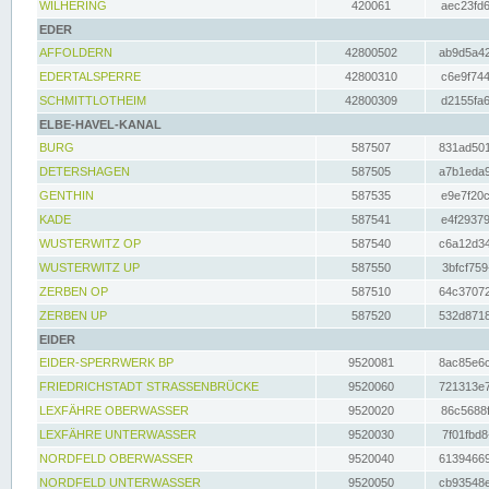
WILHERING
420061
aec23fd6
EDER
AFFOLDERN
42800502
ab9d5a42
EDERTALSPERRE
42800310
c6e9f744
SCHMITTLOTHEIM
42800309
d2155fa6
ELBE-HAVEL-KANAL
BURG
587507
831ad501
DETERSHAGEN
587505
a7b1eda9
GENTHIN
587535
e9e7f20c
KADE
587541
e4f29379
WUSTERWITZ OP
587540
c6a12d34
WUSTERWITZ UP
587550
3bfcf759
ZERBEN OP
587510
64c37072
ZERBEN UP
587520
532d8718
EIDER
EIDER-SPERRWERK BP
9520081
8ac85e6c
FRIEDRICHSTADT STRASSENBRÜCKE
9520060
721313e7
LEXFÄHRE OBERWASSER
9520020
86c5688f
LEXFÄHRE UNTERWASSER
9520030
7f01fbd8
NORDFELD OBERWASSER
9520040
61394669
NORDFELD UNTERWASSER
9520050
cb93548e