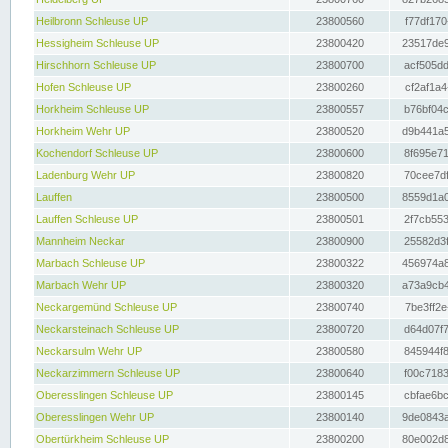
Heilbronn Schleuse UP
23800560
f77df170
Hessigheim Schleuse UP
23800420
23517de9
Hirschhorn Schleuse UP
23800700
acf505dd
Hofen Schleuse UP
23800260
cf2af1a4
Horkheim Schleuse UP
23800557
b76bf04c
Horkheim Wehr UP
23800520
d9b441a5
Kochendorf Schleuse UP
23800600
8f695e71
Ladenburg Wehr UP
23800820
70cee7df
Lauffen
23800500
8559d1a0
Lauffen Schleuse UP
23800501
2f7cb553
Mannheim Neckar
23800900
25582d3f
Marbach Schleuse UP
23800322
456974a8
Marbach Wehr UP
23800320
a73a9cb4
Neckargemünd Schleuse UP
23800740
7be3ff2e
Neckarsteinach Schleuse UP
23800720
d64d07f7
Neckarsulm Wehr UP
23800580
845944f8
Neckarzimmern Schleuse UP
23800640
f00c7183
Oberesslingen Schleuse UP
23800145
cbfae6bc
Oberesslingen Wehr UP
23800140
9de0843a
Obertürkheim Schleuse UP
23800200
80e002d8