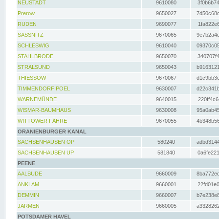
NEUSTADT
9610080
3f0b6b74
Prerow
9650027
7d50c68c
RUDEN
9690077
1fa822e6
SASSNITZ
9670065
9e7b2a4d
SCHLESWIG
9610040
09370c05
STAHLBRODE
9650070
340707f4
STRALSUND
9650043
b9163121
THIESSOW
9670067
d1c9bb3c
TIMMENDORF POEL
9630007
d22c341b
WARNEMÜNDE
9640015
220ff4c6
WISMAR-BAUMHAUS
9630008
95a0ab45
WITTOWER FÄHRE
9670055
4b348b56
ORANIENBURGER KANAL
SACHSENHAUSEN OP
580240
adbd3144
SACHSENHAUSEN UP
581840
0a6fe221
PEENE
AALBUDE
9660009
8ba772ed
ANKLAM
9660001
22fd01e0
DEMMIN
9660007
b7e238e8
JARMEN
9660005
a3328262
POTSDAMER HAVEL