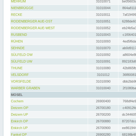
MEHRUM
31010071
be05603a
NIENBRÜGGE
31010044
864a8111
RECKE
31010011
7af19499
RODENBERGER AUE-OST
31010051
6288de60
RODENBERGER AUE-WEST
31010052
eb24b5a3
RUSBEND
31010043
c1f06401
RÜHEN
31010093
4ed5f6da
SEHNDE
31010070
ab0d9117
SÜLFELD OW
31010092
a8604e8f
SÜLFELD UW
31010091
892183d6
THUNE
31010080
42b865fb
VELSDORF
3101012
36f80081
VORSFELDE
31010090
dbb2bb9f
WARBER GRABEN
31010040
2f1080ba
MOSEL
Cochem
26900400
768df4e9
Detzem OP
26700180
c40912fd
Detzem UP
26700200
dc344605
Enkirch OP
26700880
87207dcd
Enkirch UP
26700900
ee861944
Fankel OP
26900280
68198b48