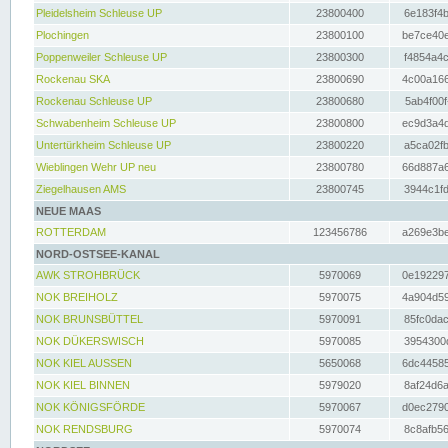
Pleidelsheim Schleuse UP
23800400
6e183f4b
Plochingen
23800100
be7ce40e
Poppenweiler Schleuse UP
23800300
f4854a4c
Rockenau SKA
23800690
4c00a166
Rockenau Schleuse UP
23800680
5ab4f00f
Schwabenheim Schleuse UP
23800800
ec9d3a4d
Untertürkheim Schleuse UP
23800220
a5ca02fb
Wieblingen Wehr UP neu
23800780
66d887a6
Ziegelhausen AMS
23800745
3944c1fd
NEUE MAAS
ROTTERDAM
123456786
a269e3be
NORD-OSTSEE-KANAL
AWK STROHBRÜCK
5970069
0e192297
NOK BREIHOLZ
5970075
4a904d59
NOK BRUNSBÜTTEL
5970091
85fc0dac
NOK DÜKERSWISCH
5970085
3954300d
NOK KIEL AUSSEN
5650068
6dc44585
NOK KIEL BINNEN
5979020
8af24d6a
NOK KÖNIGSFÖRDE
5970067
d0ec2790
NOK RENDSBURG
5970074
8c8afb56