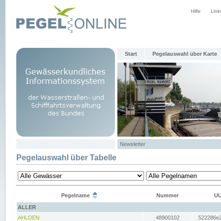
Hilfe
Link
Start
Pegelauswahl über Karte
Newsletter
Pegelauswahl über Tabelle
Pegelname
Nummer
UU
ALLER
AHLDEN
48900102
522286e2