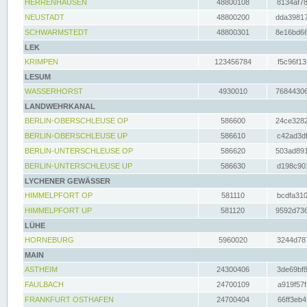
HERRENHAUSEN
48800108
8134af78
NEUSTADT
48800200
dda39817
SCHWARMSTEDT
48800301
8e16bd66
LEK
KRIMPEN
123456784
f5c96f13
LESUM
WASSERHORST
4930010
76844306
LANDWEHRKANAL
BERLIN-OBERSCHLEUSE OP
586600
24ce3282
BERLIN-OBERSCHLEUSE UP
586610
c42ad3df
BERLIN-UNTERSCHLEUSE OP
586620
503ad891
BERLIN-UNTERSCHLEUSE UP
586630
d198c901
LYCHENER GEWÄSSER
HIMMELPFORT OP
581110
bcdfa310
HIMMELPFORT UP
581120
9592d736
LÜHE
HORNEBURG
5960020
3244d787
MAIN
ASTHEIM
24300406
3de69bf8
FAULBACH
24700109
a919f57f
FRANKFURT OSTHAFEN
24700404
66ff3eb4