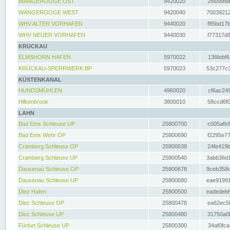
WANGEROOGE OST
9420020
26656fda
WANGEROOGE WEST
9420040
70039212
WHV ALTER VORHAFEN
9440020
f85bd17b
WHV NEUER VORHAFEN
9440030
f77317d9
KRÜCKAU
ELMSHORN HAFEN
5970022
136febf6
KRÜCKAU-SPERRWERK BP
5970023
53c277c3
KÜSTENKANAL
HUNDSMÜHLEN
4960020
cf6ac249
Hilkenbrook
3800010
58ccd6f0
LAHN
Bad Ems Schleuse UP
25800700
c005afb9
Bad Ems Wehr OP
25800690
f2295e77
Cramberg Schleuse OP
25800538
24fe419b
Cramberg Schleuse UP
25800540
3abb36d1
Dausenau Schleuse OP
25800678
9ceb358c
Dausenau Schleuse UP
25800680
eae91991
Diez Hafen
25800500
eadedeb6
Diez Schleuse OP
25800478
ea62ec5f
Diez Schleuse UP
25800480
31750a0f
Fürfurt Schleuse UP
25800300
34af0fca