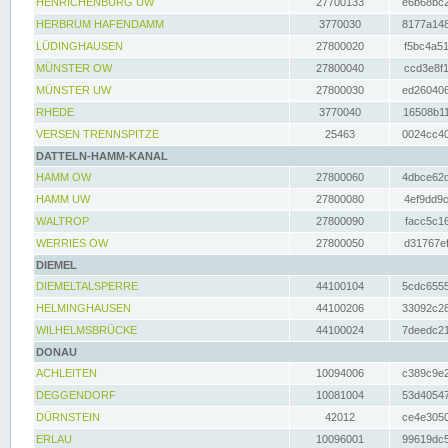
HENRICHENBURG UW
27700133
e6b68bc2
HERBRUM HAFENDAMM
3770030
8177a148
LÜDINGHAUSEN
27800020
f5bc4a51
MÜNSTER OW
27800040
ccd3e8f1
MÜNSTER UW
27800030
ed260406
RHEDE
3770040
16508b11
VERSEN TRENNSPITZE
25463
0024cc40
DATTELN-HAMM-KANAL
HAMM OW
27800060
4dbce62d
HAMM UW
27800080
4ef9dd9c
WALTROP
27800090
facc5c16
WERRIES OW
27800050
d31767ef
DIEMEL
DIEMELTALSPERRE
44100104
5cdc6555
HELMINGHAUSEN
44100206
33092c28
WILHELMSBRÜCKE
44100024
7deedc21
DONAU
ACHLEITEN
10094006
c389c9e2
DEGGENDORF
10081004
53d40547
DÜRNSTEIN
42012
ce4e3050
ERLAU
10096001
99619dc5