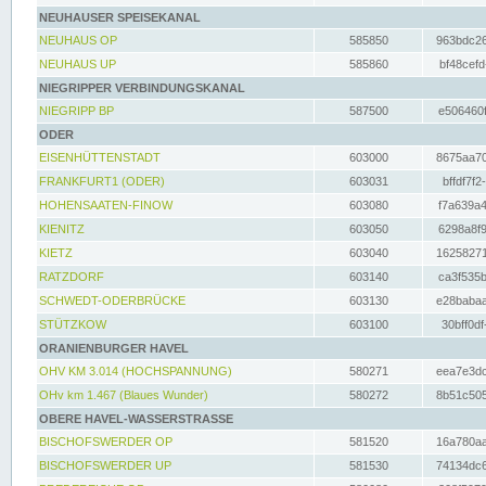
NEUHAUSER SPEISEKANAL
NEUHAUS OP
585850
963bdc26
NEUHAUS UP
585860
bf48cefd
NIEGRIPPER VERBINDUNGSKANAL
NIEGRIPP BP
587500
e506460f
ODER
EISENHÜTTENSTADT
603000
8675aa70
FRANKFURT1 (ODER)
603031
bffdf7f2
HOHENSAATEN-FINOW
603080
f7a639a4
KIENITZ
603050
6298a8f9
KIETZ
603040
16258271
RATZDORF
603140
ca3f535b
SCHWEDT-ODERBRÜCKE
603130
e28babaa
STÜTZKOW
603100
30bff0df
ORANIENBURGER HAVEL
OHV KM 3.014 (HOCHSPANNUNG)
580271
eea7e3dc
OHv km 1.467 (Blaues Wunder)
580272
8b51c505
OBERE HAVEL-WASSERSTRASSE
BISCHOFSWERDER OP
581520
16a780aa
BISCHOFSWERDER UP
581530
74134dc6