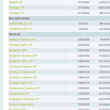
Wintrich UP
26700400
a392113c
Zeltingen OP
26700580
8b802863
Zeltingen UP
26700600
d867e7e9
MALZER KANAL
LIEBENWALDE OP
581540
3f8ceb6d
LIEBENWALDE UP
581550
a1cf60be
NECKAR
Aldingen Schleuse UP
23800280
dfdfb4ff
Beihingen Wehr UP
23800360
8a2e3048
Besigheim SKA
23800460
46d8ed02
Besigheim Schleuse UP
23800480
57db82c7
Besigheim Wehr UP
23800440
42c11b7a
Cannstatt Schleuse UP
23800240
7068d262
Deizisau Schleuse UP
23800120
c5b6243d
Esslingen Schleuse UP
23800180
130a3761
Esslingen Wehr OP
23800176
31c32a38
Feudenheim Schleuse UP
23800840
48a939b9
Gundelsheim UP
23800620
fc1072e4
Guttenbach Schleuse UP
23800660
bd36404b
Hassmersheim AMS
23800630
0e1b8ae0
Heidelberg UP
23800760
827b2685