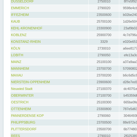
DÜSSELDORF
2750010
8f7e5f92
EMMERICH
2790020
9598e4cb
IFFEZHEIM
23500600
b02be240
KAUB
25700100
1d26e504
KEHL-KRONENHOF
23300900
23af9b02
KOBLENZ
25900700
4c7d796a
KONSTANZ-RHEIN
3329
e020e651
KÖLN
2730010
a6ee8177
LOBITH
2790050
efe13a3d
MAINZ
25100100
a37a9aa3
MANNHEIM
23700700
57090802
MAXAU
23700200
b6c6d5c8
NIERSTEIN-OPPENHEIM
23900600
d28e7ed1
Neuwied Stadt
27100370
dc407f1e
OBERWINTER
27100700
b45359df
OESTRICH
25100300
665be0fe
OTTENHEIM
23300800
787e5d63
PANNERDENSE KOP
2790060
3046493f
PHILIPPSBURG
23700500
88e972e1
PLITTERSDORF
23500700
6b774802
REES
2790010
2f025389