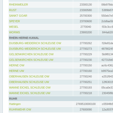
RHEINWEILER
23300130
06b978dd
RUST
23300580
5389b878
SANKT GOAR
25700300
550eb7e9
SPEYER
23700600
2cb8ae5b
WESEL
2770040
f33c3cc9
WORMS
23900200
844a620f
RHEIN-HERNE-KANAL
DUISBURG-MEIDERICH SCHLEUSE OW
27700262
f18e81da
DUISBURG-MEIDERICH SCHLEUSE UW
27700273
48780245
GELSENKIRCHEN SCHLEUSE OW
27700229
5b9f8134
GELSENKIRCHEN SCHLEUSE UW
27700230
427318d0
HERNE OW
27700150
ac6c4362
HERNE UW
27700160
b9975ea1
OBERHAUSEN SCHLEUSE OW
27700240
e251f943
OBERHAUSEN SCHLEUSE UW
27700251
12f63015
WANNE EICKEL SCHLEUSE OW
27700193
05ca0e33
WANNE EICKEL SCHLEUSE UW
27700218
23045f8b
RUHR
Hattingen
2769510000100
c0594fb5
RUHRWEHR OW
27600090
12a3037f