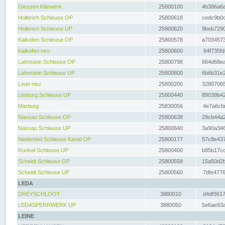
Giessen Klärwerk
25800100
4b386a6a
Hollerich Schleuse OP
25800618
cedc9b0c
Hollerich Schleuse UP
25800620
9beb7290
Kalkofen Schleuse OP
25800578
a7034573
Kalkofen neu
25800600
64f735fd
Lahnstein Schleuse OP
25800798
664d68ea
Lahnstein Schleuse UP
25800800
6b6b31e2
Leun neu
25800200
32807065
Limburg Schleuse UP
25800440
89038b42
Marburg
25830056
4e7a6cfa
Nassau Schleuse OP
25800638
29cb44a2
Nassau Schleuse UP
25800640
3a90a346
Niederbiel Schleuse Kanal OP
25800177
57c8e437
Runkel Schleuse UP
25800400
b85b17cc
Scheidt Schleuse OP
25800558
15a50d2b
Scheidt Schleuse UP
25800560
7dfe4776
LEDA
DREYSCHLOOT
3880010
d4df3617
LEDASPERRWERK UP
3880050
5e6ae93a
LEINE