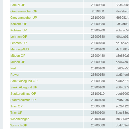
Fankel UP
26900300
583420a8
Grevenmacher OP
2610180
6e72bebf
Grevenmacher UP
26100200
69308142
Koblenz OP
26900880
3f64ff08
Koblenz UP
26900900
9dbcac54
Lehmen OP
26900680
d0abe01a
Lehmen UP
26900700
dc1bb420
Mehring AMS
26700100
4c1b6f17
Müden OP
26900480
a5c880a3
Müden UP
26900500
edc67ca3
Perl
26100100
c263ea53
Ruwer
26500150
abd34ee6
Sankt Aldegund OP
26900080
e4d6a271
Sankt Aldegund UP
26900100
20640279
Stadtbredimus OP
26100110
cceb7060
Stadtbredimus UP
26100130
dfdf753b
Trier OP
26500080
9d2b4126
Trier UP
26500100
3bec53ca
Wincheringen
26100140
bb5560fc
Wintrich OP
26700380
cb4789e4