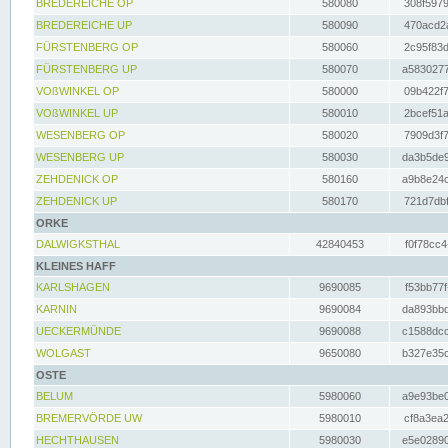
BREDEREICHE OP
580080
308f5979
BREDEREICHE UP
580090
470acd2a
FÜRSTENBERG OP
580060
2c95f83d
FÜRSTENBERG UP
580070
a5830277
VOßWINKEL OP
580000
09b422f7
VOßWINKEL UP
580010
2bcef51a
WESENBERG OP
580020
7909d3f7
WESENBERG UP
580030
da3b5de9
ZEHDENICK OP
580160
a9b8e24c
ZEHDENICK UP
580170
721d7dbf
ORKE
DALWIGKSTHAL
42840453
f0f78cc4
KLEINES HAFF
KARLSHAGEN
9690085
f53bb77f
KARNIN
9690084
da893bbd
UECKERMÜNDE
9690088
c1588dcc
WOLGAST
9650080
b327e35c
OSTE
BELUM
5980060
a9e93be0
BREMERVÖRDE UW
5980010
cf8a3ea2
HECHTHAUSEN
5980030
e5e02890