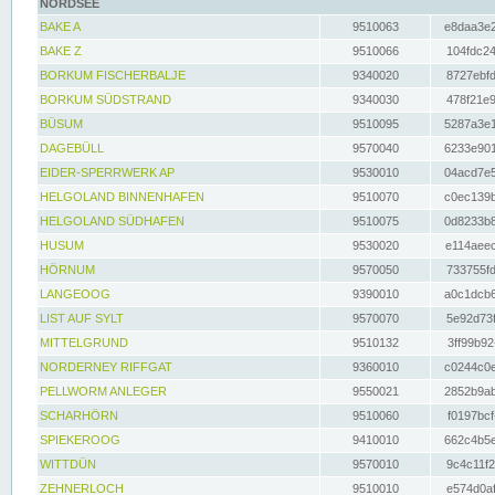
NORDSEE
BAKE A
9510063
e8daa3e2
BAKE Z
9510066
104fdc24
BORKUM FISCHERBALJE
9340020
8727ebfd
BORKUM SÜDSTRAND
9340030
478f21e9
BÜSUM
9510095
5287a3e1
DAGEBÜLL
9570040
6233e901
EIDER-SPERRWERK AP
9530010
04acd7e5
HELGOLAND BINNENHAFEN
9510070
c0ec139b
HELGOLAND SÜDHAFEN
9510075
0d8233b8
HUSUM
9530020
e114aeec
HÖRNUM
9570050
733755fd
LANGEOOG
9390010
a0c1dcb6
LIST AUF SYLT
9570070
5e92d73f
MITTELGRUND
9510132
3ff99b92
NORDERNEY RIFFGAT
9360010
c0244c0e
PELLWORM ANLEGER
9550021
2852b9ab
SCHARHÖRN
9510060
f0197bcf
SPIEKEROOG
9410010
662c4b5e
WITTDÜN
9570010
9c4c11f2
ZEHNERLOCH
9510010
e574d0af