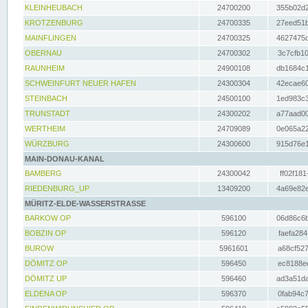
KLEINHEUBACH
24700200
355b02d2
KROTZENBURG
24700335
27eed51b
MAINFLINGEN
24700325
4627475d
OBERNAU
24700302
3c7cfb10
RAUNHEIM
24900108
db1684c1
SCHWEINFURT NEUER HAFEN
24300304
42ecae60
STEINBACH
24500100
1ed983c3
TRUNSTADT
24300202
a77aad00
WERTHEIM
24709089
0e065a22
WÜRZBURG
24300600
915d76e1
MAIN-DONAU-KANAL
BAMBERG
24300042
ff02f181
RIEDENBURG_UP
13409200
4a69e82e
MÜRITZ-ELDE-WASSERSTRASSE
BARKOW OP
596100
06d86c6b
BOBZIN OP
596120
faefa284
BUROW
5961601
a68cf527
DÖMITZ OP
596450
ec8188ee
DÖMITZ UP
596460
ad3a51da
ELDENA OP
596370
0fab94c7