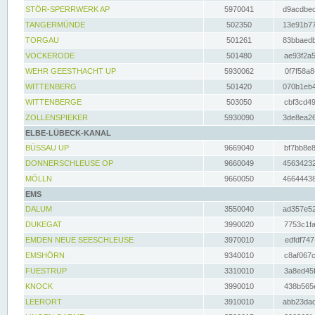
STÖR-SPERRWERK AP
5970041
d9acdbec
TANGERMÜNDE
502350
13e91b77
TORGAU
501261
83bbaedb
VOCKERODE
501480
ae93f2a5
WEHR GEESTHACHT UP
5930062
0f7f58a8
WITTENBERG
501420
070b1eb4
WITTENBERGE
503050
cbf3cd49
ZOLLENSPIEKER
5930090
3de8ea26
ELBE-LÜBECK-KANAL
BÜSSAU UP
9669040
bf7bb8e8
DONNERSCHLEUSE OP
9660049
45634232
MÖLLN
9660050
46644438
EMS
DALUM
3550040
ad357e52
DUKEGAT
3990020
7753c1fa
EMDEN NEUE SEESCHLEUSE
3970010
edfdf747
EMSHÖRN
9340010
c8af067c
FUESTRUP
3310010
3a8ed45f
KNOCK
3990010
438b565e
LEERORT
3910010
abb23dad