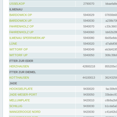
IJSSELKOP
2790070
bbaefa8e
ILMENAU
BARDOWICK OP
5940029
07830b68
BARDOWICK UP
5940030
a238b70f
FAHRENHOLZ OP
5940070
c33c3667
FAHRENHOLZ UP
5940060
bb62b28f
ILMENAU SPERRWERK AP
5940080
6b05e8dc
LÜNE
5940020
d7a8df36
WITTORF OP
5940049
eb3d4195
WITTORF UP
5940050
308c39b6
ITTER ZUR EDER
HERZHAUSEN
42800218
855205e7
ITTER ZUR DIEMEL
KOTTHAUSEN
44100013
36243256
JADE
HOOKSIELPLATE
9430020
fac30fe9
JADE-WESER-PORT
9430050
33bdec83
MELLUMPLATE
9420010
c8b9a2b6
SCHILLIG
9430030
b1cda5a0
WANGEROOGE NORD
9420030
c41d42b1