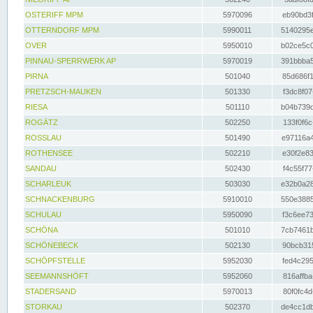
OSTERIFF MPM
5970096
eb90bd3f
OTTERNDORF MPM
5990011
5140295e
OVER
5950010
b02ce5c0
PINNAU-SPERRWERK AP
5970019
391bbba5
PIRNA
501040
85d686f1
PRETZSCH-MAUKEN
501330
f3dc8f07
RIESA
501110
b04b739d
ROGÄTZ
502250
133f0f6c
ROSSLAU
501490
e97116a4
ROTHENSEE
502210
e30f2e83
SANDAU
502430
f4c55f77
SCHARLEUK
503030
e32b0a28
SCHNACKENBURG
5910010
550e3885
SCHULAU
5950090
f3c6ee73
SCHÖNA
501010
7cb7461b
SCHÖNEBECK
502130
90bcb315
SCHÖPFSTELLE
5952030
fed4c295
SEEMANNSHÖFT
5952060
816affba
STADERSAND
5970013
80f0fc4d
STORKAU
502370
de4cc1db