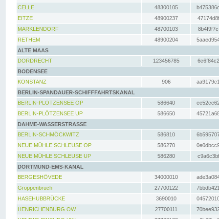
CELLE
48300105
b475386c
EITZE
48900237
47174d8f
MARKLENDORF
48700103
8b4f9f7c
RETHEM
48900204
5aaed954
ALTE MAAS
DORDRECHT
123456785
6c6f84c2
BODENSEE
KONSTANZ
906
aa9179c1
BERLIN-SPANDAUER-SCHIFFFAHRTSKANAL
BERLIN-PLÖTZENSEE OP
586640
ee52ce62
BERLIN-PLÖTZENSEE UP
586650
45721a68
DAHME-WASSERSTRASSE
BERLIN-SCHMÖCKWITZ
586810
6b595707
NEUE MÜHLE SCHLEUSE OP
586270
0e0dbcc9
NEUE MÜHLE SCHLEUSE UP
586280
c9a6c3bf
DORTMUND-EMS-KANAL
BERGESHÖVEDE
34000010
ade3a084
Groppenbruch
27700122
7bbdb421
HASEHUBBRÜCKE
3690010
04572010
HENRICHENBURG OW
27700111
70bee932