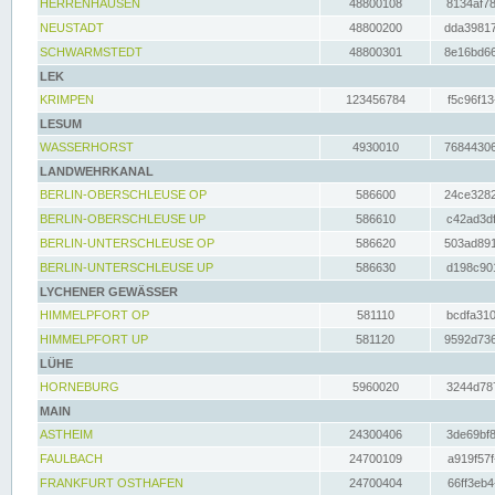
HERRENHAUSEN
48800108
8134af78
NEUSTADT
48800200
dda39817
SCHWARMSTEDT
48800301
8e16bd66
LEK
KRIMPEN
123456784
f5c96f13
LESUM
WASSERHORST
4930010
76844306
LANDWEHRKANAL
BERLIN-OBERSCHLEUSE OP
586600
24ce3282
BERLIN-OBERSCHLEUSE UP
586610
c42ad3df
BERLIN-UNTERSCHLEUSE OP
586620
503ad891
BERLIN-UNTERSCHLEUSE UP
586630
d198c901
LYCHENER GEWÄSSER
HIMMELPFORT OP
581110
bcdfa310
HIMMELPFORT UP
581120
9592d736
LÜHE
HORNEBURG
5960020
3244d787
MAIN
ASTHEIM
24300406
3de69bf8
FAULBACH
24700109
a919f57f
FRANKFURT OSTHAFEN
24700404
66ff3eb4