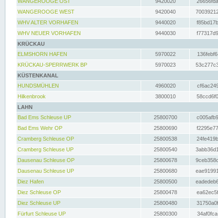
WANGEROOGE OST
9420020
26656fda
WANGEROOGE WEST
9420040
70039212
WHV ALTER VORHAFEN
9440020
f85bd17b
WHV NEUER VORHAFEN
9440030
f77317d9
KRÜCKAU
ELMSHORN HAFEN
5970022
136febf6
KRÜCKAU-SPERRWERK BP
5970023
53c277c3
KÜSTENKANAL
HUNDSMÜHLEN
4960020
cf6ac249
Hilkenbrook
3800010
58ccd6f0
LAHN
Bad Ems Schleuse UP
25800700
c005afb9
Bad Ems Wehr OP
25800690
f2295e77
Cramberg Schleuse OP
25800538
24fe419b
Cramberg Schleuse UP
25800540
3abb36d1
Dausenau Schleuse OP
25800678
9ceb358c
Dausenau Schleuse UP
25800680
eae91991
Diez Hafen
25800500
eadedeb6
Diez Schleuse OP
25800478
ea62ec5f
Diez Schleuse UP
25800480
31750a0f
Fürfurt Schleuse UP
25800300
34af0fca