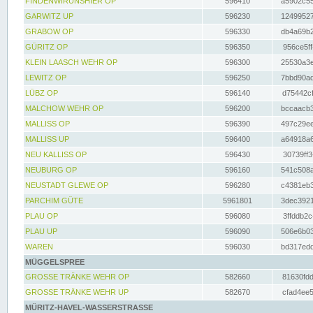
FINDENWIRUNSHIER OP
596410
a5902c55
GARWITZ UP
596230
12499527
GRABOW OP
596330
db4a69b2
GÜRITZ OP
596350
956ce5ff
KLEIN LAASCH WEHR OP
596300
25530a3e
LEWITZ OP
596250
7bbd90ad
LÜBZ OP
596140
d75442cf
MALCHOW WEHR OP
596200
bccaacb3
MALLISS OP
596390
497c29ee
MALLISS UP
596400
a64918a6
NEU KALLISS OP
596430
30739ff3
NEUBURG OP
596160
541c508a
NEUSTADT GLEWE OP
596280
c4381eb3
PARCHIM GÜTE
5961801
3dec3921
PLAU OP
596080
3ffddb2c
PLAU UP
596090
506e6b03
WAREN
596030
bd317edd
MÜGGELSPREE
GROSSE TRÄNKE WEHR OP
582660
81630fdd
GROSSE TRÄNKE WEHR UP
582670
cfad4ee5
MÜRITZ-HAVEL-WASSERSTRASSE