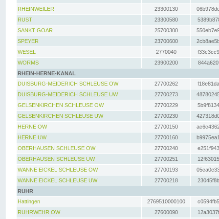
RHEINWEILER
23300130
06b978dd
RUST
23300580
5389b878
SANKT GOAR
25700300
550eb7e9
SPEYER
23700600
2cb8ae5b
WESEL
2770040
f33c3cc9
WORMS
23900200
844a620f
RHEIN-HERNE-KANAL
DUISBURG-MEIDERICH SCHLEUSE OW
27700262
f18e81da
DUISBURG-MEIDERICH SCHLEUSE UW
27700273
48780245
GELSENKIRCHEN SCHLEUSE OW
27700229
5b9f8134
GELSENKIRCHEN SCHLEUSE UW
27700230
427318d0
HERNE OW
27700150
ac6c4362
HERNE UW
27700160
b9975ea1
OBERHAUSEN SCHLEUSE OW
27700240
e251f943
OBERHAUSEN SCHLEUSE UW
27700251
12f63015
WANNE EICKEL SCHLEUSE OW
27700193
05ca0e33
WANNE EICKEL SCHLEUSE UW
27700218
23045f8b
RUHR
Hattingen
2769510000100
c0594fb5
RUHRWEHR OW
27600090
12a3037f