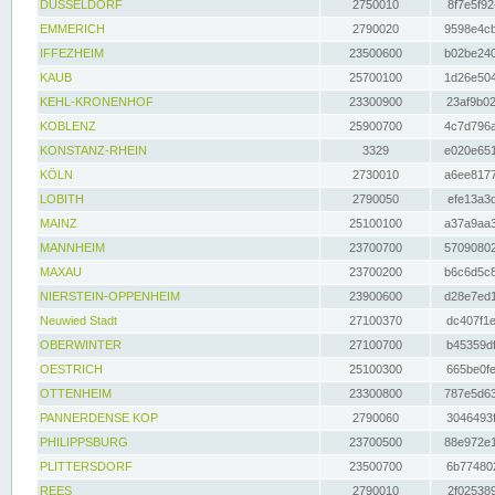
DÜSSELDORF
2750010
8f7e5f92
EMMERICH
2790020
9598e4cb
IFFEZHEIM
23500600
b02be240
KAUB
25700100
1d26e504
KEHL-KRONENHOF
23300900
23af9b02
KOBLENZ
25900700
4c7d796a
KONSTANZ-RHEIN
3329
e020e651
KÖLN
2730010
a6ee8177
LOBITH
2790050
efe13a3d
MAINZ
25100100
a37a9aa3
MANNHEIM
23700700
57090802
MAXAU
23700200
b6c6d5c8
NIERSTEIN-OPPENHEIM
23900600
d28e7ed1
Neuwied Stadt
27100370
dc407f1e
OBERWINTER
27100700
b45359df
OESTRICH
25100300
665be0fe
OTTENHEIM
23300800
787e5d63
PANNERDENSE KOP
2790060
3046493f
PHILIPPSBURG
23700500
88e972e1
PLITTERSDORF
23500700
6b774802
REES
2790010
2f025389