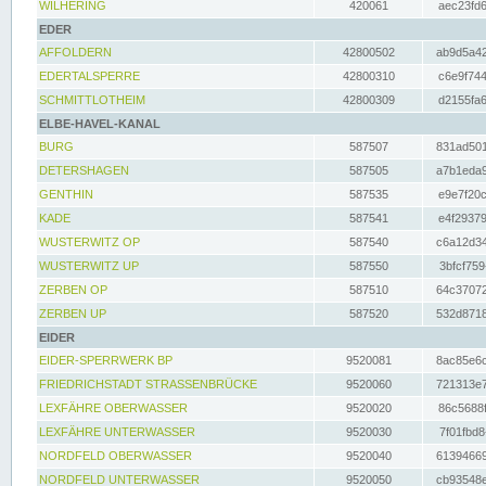
WILHERING
420061
aec23fd6
EDER
AFFOLDERN
42800502
ab9d5a42
EDERTALSPERRE
42800310
c6e9f744
SCHMITTLOTHEIM
42800309
d2155fa6
ELBE-HAVEL-KANAL
BURG
587507
831ad501
DETERSHAGEN
587505
a7b1eda9
GENTHIN
587535
e9e7f20c
KADE
587541
e4f29379
WUSTERWITZ OP
587540
c6a12d34
WUSTERWITZ UP
587550
3bfcf759
ZERBEN OP
587510
64c37072
ZERBEN UP
587520
532d8718
EIDER
EIDER-SPERRWERK BP
9520081
8ac85e6c
FRIEDRICHSTADT STRASSENBRÜCKE
9520060
721313e7
LEXFÄHRE OBERWASSER
9520020
86c5688f
LEXFÄHRE UNTERWASSER
9520030
7f01fbd8
NORDFELD OBERWASSER
9520040
61394669
NORDFELD UNTERWASSER
9520050
cb93548e