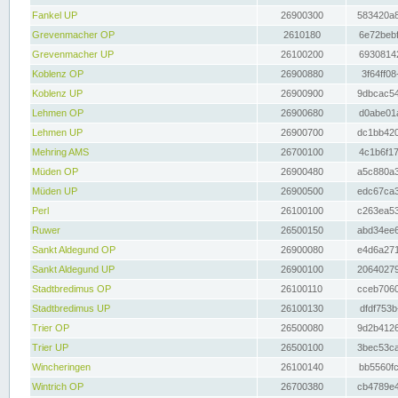
Fankel UP
26900300
583420a8
Grevenmacher OP
2610180
6e72bebf
Grevenmacher UP
26100200
69308142
Koblenz OP
26900880
3f64ff08
Koblenz UP
26900900
9dbcac54
Lehmen OP
26900680
d0abe01a
Lehmen UP
26900700
dc1bb420
Mehring AMS
26700100
4c1b6f17
Müden OP
26900480
a5c880a3
Müden UP
26900500
edc67ca3
Perl
26100100
c263ea53
Ruwer
26500150
abd34ee6
Sankt Aldegund OP
26900080
e4d6a271
Sankt Aldegund UP
26900100
20640279
Stadtbredimus OP
26100110
cceb7060
Stadtbredimus UP
26100130
dfdf753b
Trier OP
26500080
9d2b4126
Trier UP
26500100
3bec53ca
Wincheringen
26100140
bb5560fc
Wintrich OP
26700380
cb4789e4