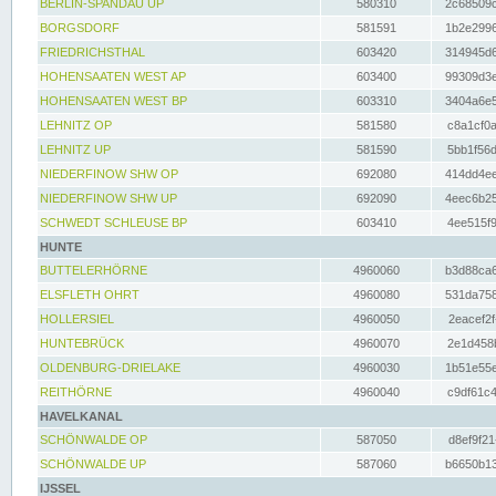
BERLIN-SPANDAU UP
580310
2c68509c
BORGSDORF
581591
1b2e2996
FRIEDRICHSTHAL
603420
314945d6
HOHENSAATEN WEST AP
603400
99309d3e
HOHENSAATEN WEST BP
603310
3404a6e5
LEHNITZ OP
581580
c8a1cf0a
LEHNITZ UP
581590
5bb1f56d
NIEDERFINOW SHW OP
692080
414dd4ee
NIEDERFINOW SHW UP
692090
4eec6b25
SCHWEDT SCHLEUSE BP
603410
4ee515f9
HUNTE
BUTTELERHÖRNE
4960060
b3d88ca6
ELSFLETH OHRT
4960080
531da758
HOLLERSIEL
4960050
2eacef2f
HUNTEBRÜCK
4960070
2e1d458b
OLDENBURG-DRIELAKE
4960030
1b51e55e
REITHÖRNE
4960040
c9df61c4
HAVELKANAL
SCHÖNWALDE OP
587050
d8ef9f21
SCHÖNWALDE UP
587060
b6650b13
IJSSEL