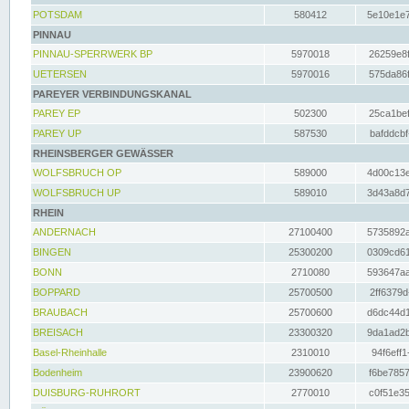
POTSDAM
580412
5e10e1e7
PINNAU
PINNAU-SPERRWERK BP
5970018
26259e8f
UETERSEN
5970016
575da86f
PAREYER VERBINDUNGSKANAL
PAREY EP
502300
25ca1bef
PAREY UP
587530
bafddcbf
RHEINSBERGER GEWÄSSER
WOLFSBRUCH OP
589000
4d00c13e
WOLFSBRUCH UP
589010
3d43a8d7
RHEIN
ANDERNACH
27100400
5735892a
BINGEN
25300200
0309cd61
BONN
2710080
593647aa
BOPPARD
25700500
2ff6379d
BRAUBACH
25700600
d6dc44d1
BREISACH
23300320
9da1ad2b
Basel-Rheinhalle
2310010
94f6eff1
Bodenheim
23900620
f6be7857
DUISBURG-RUHRORT
2770010
c0f51e35