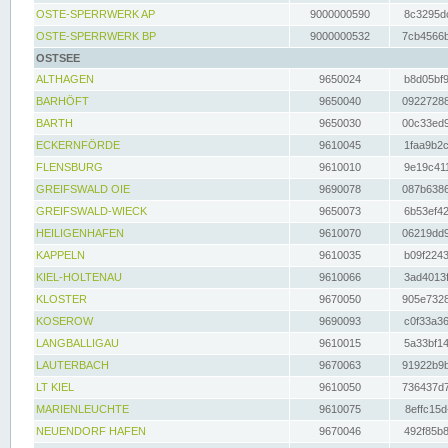
OSTE-SPERRWERK AP
9000000590
8c3295dc
OSTE-SPERRWERK BP
9000000532
7cb4566b
OSTSEE
ALTHAGEN
9650024
b8d05bf9
BARHÖFT
9650040
09227288
BARTH
9650030
00c33ed9
ECKERNFÖRDE
9610045
1faa9b2c
FLENSBURG
9610010
9e19c411
GREIFSWALD OIE
9690078
087b6386
GREIFSWALD-WIECK
9650073
6b53ef42
HEILIGENHAFEN
9610070
06219dd9
KAPPELN
9610035
b09f2243
KIEL-HOLTENAU
9610066
3ad4013f
KLOSTER
9670050
905e7328
KOSEROW
9690093
c0f33a36
LANGBALLIGAU
9610015
5a33bf14
LAUTERBACH
9670063
91922b9b
LT KIEL
9610050
736437d7
MARIENLEUCHTE
9610075
8effc15d
NEUENDORF HAFEN
9670046
492f85b8