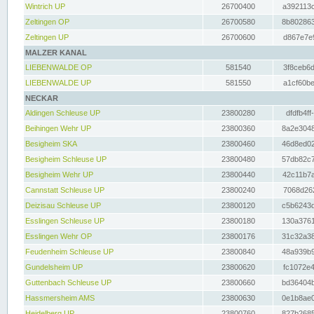
Wintrich UP
26700400
a392113c
Zeltingen OP
26700580
8b802863
Zeltingen UP
26700600
d867e7e9
MALZER KANAL
LIEBENWALDE OP
581540
3f8ceb6d
LIEBENWALDE UP
581550
a1cf60be
NECKAR
Aldingen Schleuse UP
23800280
dfdfb4ff
Beihingen Wehr UP
23800360
8a2e3048
Besigheim SKA
23800460
46d8ed02
Besigheim Schleuse UP
23800480
57db82c7
Besigheim Wehr UP
23800440
42c11b7a
Cannstatt Schleuse UP
23800240
7068d262
Deizisau Schleuse UP
23800120
c5b6243d
Esslingen Schleuse UP
23800180
130a3761
Esslingen Wehr OP
23800176
31c32a38
Feudenheim Schleuse UP
23800840
48a939b9
Gundelsheim UP
23800620
fc1072e4
Guttenbach Schleuse UP
23800660
bd36404b
Hassmersheim AMS
23800630
0e1b8ae0
Heidelberg UP
23800760
827b2685