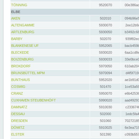
TÖNNING
9520070
00e386ac
ELBE
AKEN
502010
094b96e5
ALTENGAMME
5930070
2ee12b9a
ARTLENBURG
5930050
b3492c68
BARBY
502070
939f82ec
BLANKENESE UF
5952065
bacb459b
BLECKEDE
5930020
6aa1cd8e
BOIZENBURG
5930033
33e0bce0
BROKDORF
5970050
610ab204
BRUNSBÜTTEL MPM
5970094
d4f5f719
BUNTHAUS
5952020
ae1b91d0
COSWIG
501470
1ce53a59
CRANZ
5950070
e6b42536
CUXHAVEN STEUBENHÖFT
5990020
aad49293
DAMNATZ
5910030
c233674f
DESSAU
502000
1edc5fa4
DRESDEN
501060
70272185
DÖMITZ
5910025
6e3ea719
ELSTER
501390
c093b557