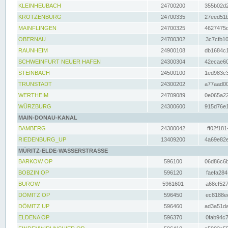
KLEINHEUBACH
24700200
355b02d2
KROTZENBURG
24700335
27eed51b
MAINFLINGEN
24700325
4627475d
OBERNAU
24700302
3c7cfb10
RAUNHEIM
24900108
db1684c1
SCHWEINFURT NEUER HAFEN
24300304
42ecae60
STEINBACH
24500100
1ed983c3
TRUNSTADT
24300202
a77aad00
WERTHEIM
24709089
0e065a22
WÜRZBURG
24300600
915d76e1
MAIN-DONAU-KANAL
BAMBERG
24300042
ff02f181
RIEDENBURG_UP
13409200
4a69e82e
MÜRITZ-ELDE-WASSERSTRASSE
BARKOW OP
596100
06d86c6b
BOBZIN OP
596120
faefa284
BUROW
5961601
a68cf527
DÖMITZ OP
596450
ec8188ee
DÖMITZ UP
596460
ad3a51da
ELDENA OP
596370
0fab94c7