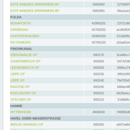
ESTE INNERES SPERRWERK AP
5950082
227b83f7
ESTE INNERES SPERRWERK BP
5950081
5fea1a12
FULDA
BONAFORTH
42900201
23721dfd
GREBENAU
42700202
acd63934
GUNTERSHAUSEN
42900100
213a585d
ROTENBURG
42700100
d1ba62a4
FINOWKANAL
EBERSWALDE OP
693170
3cd46cc7
GRAFENBRÜCK OP
693050
547422fb
LEESENBRÜCK OP
693030
f099ce74
LIEPE OP
693230
6f81b35f
LIEPE UP
693240
79d783d3
RAGÖSE OP
693190
b6bbe4f8
RUHLSDORF OP
693010
6629a4ca
STECHER OP
693210
516fbf8c
HAMME
RITTERHUDE
4940030
f49855d8
HAVEL-ODER-WASSERSTRASSE
BERLIN-SPANDAU OP
580300
e607a4b6