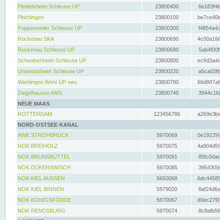
Pleidelsheim Schleuse UP
23800400
6e183f4b
Plochingen
23800100
be7ce40e
Poppenweiler Schleuse UP
23800300
f4854a4c
Rockenau SKA
23800690
4c00a166
Rockenau Schleuse UP
23800680
5ab4f00f
Schwabenheim Schleuse UP
23800800
ec9d3a4d
Untertürkheim Schleuse UP
23800220
a5ca02fb
Wieblingen Wehr UP neu
23800780
66d887a6
Ziegelhausen AMS
23800745
3944c1fd
NEUE MAAS
ROTTERDAM
123456786
a269e3be
NORD-OSTSEE-KANAL
AWK STROHBRÜCK
5970069
0e192297
NOK BREIHOLZ
5970075
4a904d59
NOK BRUNSBÜTTEL
5970091
85fc0dac
NOK DÜKERSWISCH
5970085
3954300d
NOK KIEL AUSSEN
5650068
6dc44585
NOK KIEL BINNEN
5979020
8af24d6a
NOK KÖNIGSFÖRDE
5970067
d0ec2790
NOK RENDSBURG
5970074
8c8afb56