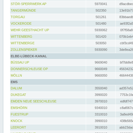
STÖR-SPERRWERK AP
5970041
d9acdbec
TANGERMÜNDE
502350
13e91b77
TORGAU
501261
83bbaedb
VOCKERODE
501480
ae93f2a5
WEHR GEESTHACHT UP
5930062
0f7f58a8
WITTENBERG
501420
070b1eb4
WITTENBERGE
503050
cbf3cd49
ZOLLENSPIEKER
5930090
3de8ea26
ELBE-LÜBECK-KANAL
BÜSSAU UP
9669040
bf7bb8e8
DONNERSCHLEUSE OP
9660049
45634232
MÖLLN
9660050
46644438
EMS
DALUM
3550040
ad357e52
DUKEGAT
3990020
7753c1fa
EMDEN NEUE SEESCHLEUSE
3970010
edfdf747
EMSHÖRN
9340010
c8af067c
FUESTRUP
3310010
3a8ed45f
KNOCK
3990010
438b565e
LEERORT
3910010
abb23dad