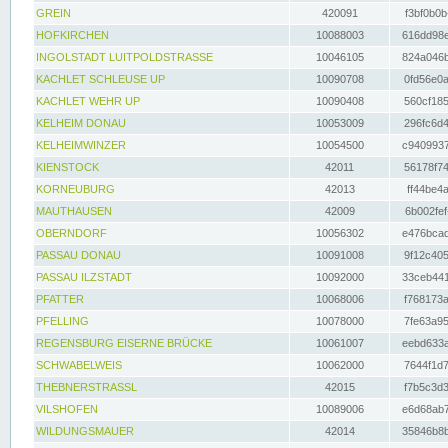
GREIN
420091
f3bf0b0b
HOFKIRCHEN
10088003
616dd98e
INGOLSTADT LUITPOLDSTRASSE
10046105
824a046b
KACHLET SCHLEUSE UP
10090708
0fd56e0a
KACHLET WEHR UP
10090408
560cf185
KELHEIM DONAU
10053009
296fc6d4
KELHEIMWINZER
10054500
c9409937
KIENSTOCK
42011
56178f74
KORNEUBURG
42013
ff44be4a
MAUTHAUSEN
42009
6b002fef
OBERNDORF
10056302
e476bcad
PASSAU DONAU
10091008
9f12c405
PASSAU ILZSTADT
10092000
33ceb441
PFATTER
10068006
f768173a
PFELLING
10078000
7fe63a95
REGENSBURG EISERNE BRÜCKE
10061007
eebd633a
SCHWABELWEIS
10062000
7644f1d7
THEBNERSTRASSL
42015
f7b5c3d3
VILSHOFEN
10089006
e6d68ab7
WILDUNGSMAUER
42014
35846b8b