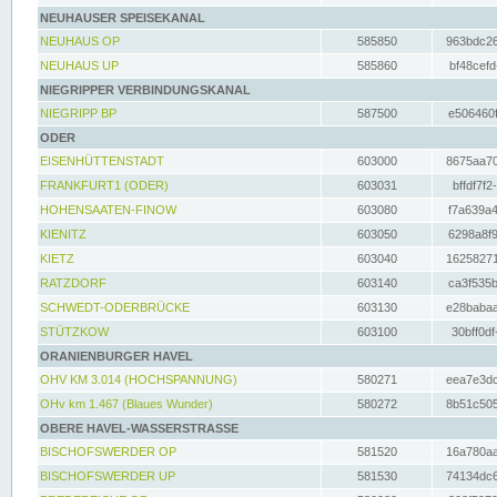
NEUHAUSER SPEISEKANAL
NEUHAUS OP
585850
963bdc26
NEUHAUS UP
585860
bf48cefd
NIEGRIPPER VERBINDUNGSKANAL
NIEGRIPP BP
587500
e506460f
ODER
EISENHÜTTENSTADT
603000
8675aa70
FRANKFURT1 (ODER)
603031
bffdf7f2
HOHENSAATEN-FINOW
603080
f7a639a4
KIENITZ
603050
6298a8f9
KIETZ
603040
16258271
RATZDORF
603140
ca3f535b
SCHWEDT-ODERBRÜCKE
603130
e28babaa
STÜTZKOW
603100
30bff0df
ORANIENBURGER HAVEL
OHV KM 3.014 (HOCHSPANNUNG)
580271
eea7e3dc
OHv km 1.467 (Blaues Wunder)
580272
8b51c505
OBERE HAVEL-WASSERSTRASSE
BISCHOFSWERDER OP
581520
16a780aa
BISCHOFSWERDER UP
581530
74134dc6