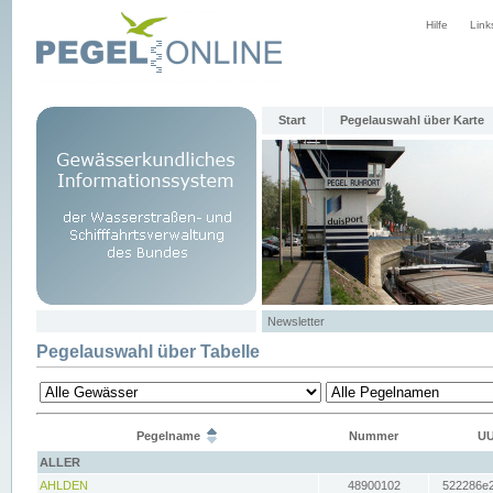
Hilfe
Link
Start
Pegelauswahl über Karte
Newsletter
Pegelauswahl über Tabelle
Pegelname
Nummer
UU
ALLER
AHLDEN
48900102
522286e2