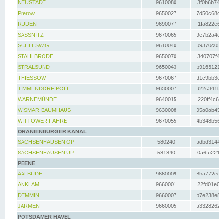
NEUSTADT
9610080
3f0b6b74
Prerow
9650027
7d50c68c
RUDEN
9690077
1fa822e6
SASSNITZ
9670065
9e7b2a4d
SCHLESWIG
9610040
09370c05
STAHLBRODE
9650070
340707f4
STRALSUND
9650043
b9163121
THIESSOW
9670067
d1c9bb3c
TIMMENDORF POEL
9630007
d22c341b
WARNEMÜNDE
9640015
220ff4c6
WISMAR-BAUMHAUS
9630008
95a0ab45
WITTOWER FÄHRE
9670055
4b348b56
ORANIENBURGER KANAL
SACHSENHAUSEN OP
580240
adbd3144
SACHSENHAUSEN UP
581840
0a6fe221
PEENE
AALBUDE
9660009
8ba772ed
ANKLAM
9660001
22fd01e0
DEMMIN
9660007
b7e238e8
JARMEN
9660005
a3328262
POTSDAMER HAVEL