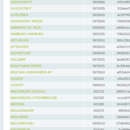
GEESTHACHT
5930060
44f7e955
GLÜCKSTADT
5970035
1f1bbed7
GORLEBEN
5910020
ac507f42
GRAUERORT REEDE
5970026
7398029b
HAMBURG ST. PAULI
5952050
d488c5cc
HAMBURG-HARBURG
5952025
706e5110
HETLINGEN
5970010
599c23b1
HITZACKER
5920010
a26e57c9
HOHNSTORF
5930040
d9289367
KOLLMAR
5970025
3ed90357
KRAUTSAND REEDE
5970031
8c20b4dc
KRÜCKAU-SPERRWERK AP
5970024
a653eb04
LENZEN
503120
c80a4f21
LÜHORT
5960010
8d18d129
MAGDEBURG-BUCKAU
502170
b8567c1e
MAGDEBURG-STROMBRÜCKE
502180
ccccb57f
MEISSEN
501080
24440872
MÜGGENDORF
503070
48f2661f
MÜHLBERG
501160
16b9b4e7
NEU DARCHAU
5930010
67d6e882
NIEGRIPP AP
502240
3adf88fd