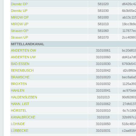
Diemitz OP
581020
d6426c42
Diemitz UP
581030
6b3b55e2
MIROW OP
581000
ab13c115
MIROW UP
581010
19cc3b9a
Strasen OP
581060
117877ec
Strasen UP
581070
2cc40997
MITTELLANDKANAL
ANDERTEN OW
31010061
bc20d819
ANDERTEN UW
31010060
dd41a7d6
BAD ESSEN
31010030
6760b547
BERENBUSCH
31010042
d2c8f60e
BRAMSCHE
31010020
bec8a6a5
BROXTEN
31010032
1125a391
HAHLEN
31010041
ac970eb0
HALDENSLEBEN
3101013
90d92801
HANN. LIST
31010062
27dfd137
HÖRSTEL
31010010
6c7c180f
KANALBRÜCKE
3101018
32b997c2
LOHNDE
31010050
516c4814
LÜBBECKE
31010031
c2aa9164