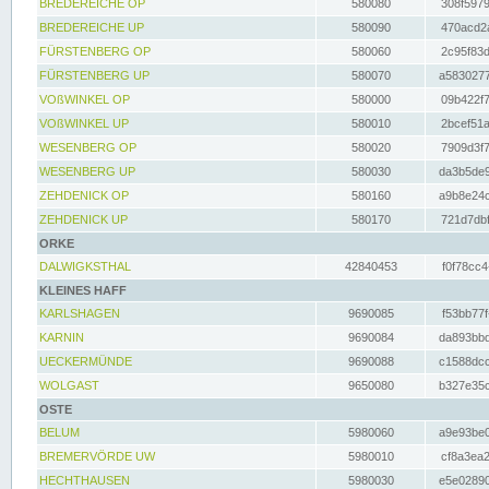
BREDEREICHE OP
580080
308f5979
BREDEREICHE UP
580090
470acd2a
FÜRSTENBERG OP
580060
2c95f83d
FÜRSTENBERG UP
580070
a5830277
VOßWINKEL OP
580000
09b422f7
VOßWINKEL UP
580010
2bcef51a
WESENBERG OP
580020
7909d3f7
WESENBERG UP
580030
da3b5de9
ZEHDENICK OP
580160
a9b8e24c
ZEHDENICK UP
580170
721d7dbf
ORKE
DALWIGKSTHAL
42840453
f0f78cc4
KLEINES HAFF
KARLSHAGEN
9690085
f53bb77f
KARNIN
9690084
da893bbd
UECKERMÜNDE
9690088
c1588dcc
WOLGAST
9650080
b327e35c
OSTE
BELUM
5980060
a9e93be0
BREMERVÖRDE UW
5980010
cf8a3ea2
HECHTHAUSEN
5980030
e5e02890