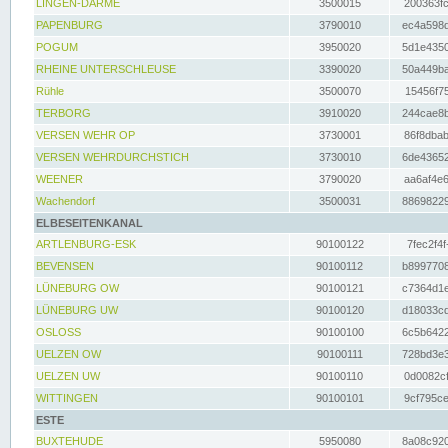
LINGEN-DARME
3500015
200363fc
PAPENBURG
3790010
ec4a598d
POGUM
3950020
5d1e4350
RHEINE UNTERSCHLEUSE
3390020
50a449ba
Rühle
3500070
15456f75
TERBORG
3910020
244cae8b
VERSEN WEHR OP
3730001
86f8dbab
VERSEN WEHRDURCHSTICH
3730010
6de43652
WEENER
3790020
aa6af4e6
Wachendorf
3500031
88698229
ELBESEITENKANAL
ARTLENBURG-ESK
90100122
7fec2f4f
BEVENSEN
90100112
b8997708
LÜNEBURG OW
90100121
c7364d1e
LÜNEBURG UW
90100120
d18033cd
OSLOSS
90100100
6c5b6422
UELZEN OW
90100111
728bd3e3
UELZEN UW
90100110
0d0082cf
WITTINGEN
90100101
9cf795ce
ESTE
BUXTEHUDE
5950080
8a08c920