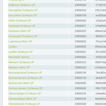
Heilbronn Schleuse UP
23800560
f77df170
Hessigheim Schleuse UP
23800420
23517de9
Hirschhorn Schleuse UP
23800700
acf505dd
Hofen Schleuse UP
23800260
cf2af1a4
Horkheim Schleuse UP
23800557
b76bf04c
Horkheim Wehr UP
23800520
d9b441a5
Kochendorf Schleuse UP
23800600
8f695e71
Ladenburg Wehr UP
23800820
70cee7df
Lauffen
23800500
8559d1a0
Lauffen Schleuse UP
23800501
2f7cb553
Mannheim Neckar
23800900
25582d3f
Marbach Schleuse UP
23800322
456974a8
Marbach Wehr UP
23800320
a73a9cb4
Neckargemünd Schleuse UP
23800740
7be3ff2e
Neckarsteinach Schleuse UP
23800720
d64d07f7
Neckarsulm Wehr UP
23800580
845944f8
Neckarzimmern Schleuse UP
23800640
f00c7183
Oberesslingen Schleuse UP
23800145
cbfae6bc
Oberesslingen Wehr UP
23800140
9de0843a
Obertürkheim Schleuse UP
23800200
80e002d8