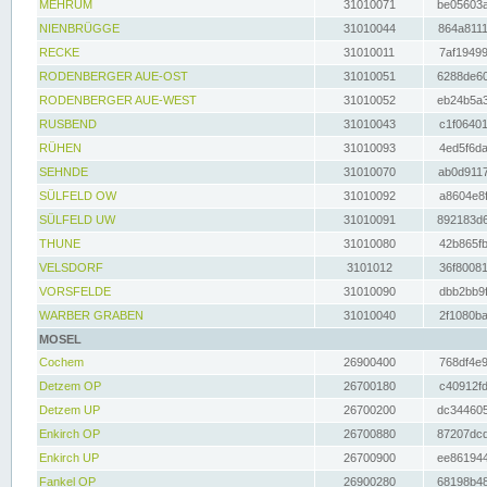
MEHRUM
31010071
be05603a
NIENBRÜGGE
31010044
864a8111
RECKE
31010011
7af19499
RODENBERGER AUE-OST
31010051
6288de60
RODENBERGER AUE-WEST
31010052
eb24b5a3
RUSBEND
31010043
c1f06401
RÜHEN
31010093
4ed5f6da
SEHNDE
31010070
ab0d9117
SÜLFELD OW
31010092
a8604e8f
SÜLFELD UW
31010091
892183d6
THUNE
31010080
42b865fb
VELSDORF
3101012
36f80081
VORSFELDE
31010090
dbb2bb9f
WARBER GRABEN
31010040
2f1080ba
MOSEL
Cochem
26900400
768df4e9
Detzem OP
26700180
c40912fd
Detzem UP
26700200
dc344605
Enkirch OP
26700880
87207dcd
Enkirch UP
26700900
ee861944
Fankel OP
26900280
68198b48