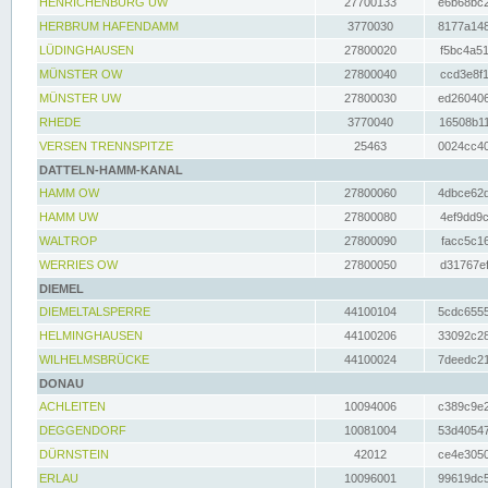
HENRICHENBURG UW
27700133
e6b68bc2
HERBRUM HAFENDAMM
3770030
8177a148
LÜDINGHAUSEN
27800020
f5bc4a51
MÜNSTER OW
27800040
ccd3e8f1
MÜNSTER UW
27800030
ed260406
RHEDE
3770040
16508b11
VERSEN TRENNSPITZE
25463
0024cc40
DATTELN-HAMM-KANAL
HAMM OW
27800060
4dbce62d
HAMM UW
27800080
4ef9dd9c
WALTROP
27800090
facc5c16
WERRIES OW
27800050
d31767ef
DIEMEL
DIEMELTALSPERRE
44100104
5cdc6555
HELMINGHAUSEN
44100206
33092c28
WILHELMSBRÜCKE
44100024
7deedc21
DONAU
ACHLEITEN
10094006
c389c9e2
DEGGENDORF
10081004
53d40547
DÜRNSTEIN
42012
ce4e3050
ERLAU
10096001
99619dc5