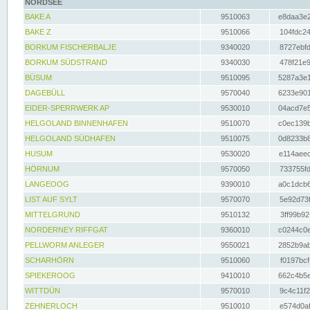
NORDSEE
BAKE A
9510063
e8daa3e2
BAKE Z
9510066
104fdc24
BORKUM FISCHERBALJE
9340020
8727ebfd
BORKUM SÜDSTRAND
9340030
478f21e9
BÜSUM
9510095
5287a3e1
DAGEBÜLL
9570040
6233e901
EIDER-SPERRWERK AP
9530010
04acd7e5
HELGOLAND BINNENHAFEN
9510070
c0ec139b
HELGOLAND SÜDHAFEN
9510075
0d8233b8
HUSUM
9530020
e114aeec
HÖRNUM
9570050
733755fd
LANGEOOG
9390010
a0c1dcb6
LIST AUF SYLT
9570070
5e92d73f
MITTELGRUND
9510132
3ff99b92
NORDERNEY RIFFGAT
9360010
c0244c0e
PELLWORM ANLEGER
9550021
2852b9ab
SCHARHÖRN
9510060
f0197bcf
SPIEKEROOG
9410010
662c4b5e
WITTDÜN
9570010
9c4c11f2
ZEHNERLOCH
9510010
e574d0af