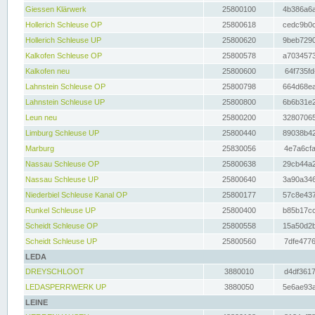
Giessen Klärwerk
25800100
4b386a6a
Hollerich Schleuse OP
25800618
cedc9b0c
Hollerich Schleuse UP
25800620
9beb7290
Kalkofen Schleuse OP
25800578
a7034573
Kalkofen neu
25800600
64f735fd
Lahnstein Schleuse OP
25800798
664d68ea
Lahnstein Schleuse UP
25800800
6b6b31e2
Leun neu
25800200
32807065
Limburg Schleuse UP
25800440
89038b42
Marburg
25830056
4e7a6cfa
Nassau Schleuse OP
25800638
29cb44a2
Nassau Schleuse UP
25800640
3a90a346
Niederbiel Schleuse Kanal OP
25800177
57c8e437
Runkel Schleuse UP
25800400
b85b17cc
Scheidt Schleuse OP
25800558
15a50d2b
Scheidt Schleuse UP
25800560
7dfe4776
LEDA
DREYSCHLOOT
3880010
d4df3617
LEDASPERRWERK UP
3880050
5e6ae93a
LEINE