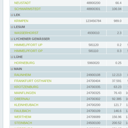
NEUSTADT
48800200
66.4
SCHWARMSTEDT
48800301
106.04
LEK
KRIMPEN
123456784
989.0
LESUM
WASSERHORST
4930010
2.3
LYCHENER GEWÄSSER
HIMMELPFORT UP
581120
0.2
HIMMELPFORT OP
581110
0.3
LÜHE
HORNEBURG
5960020
0.25
MAIN
RAUNHEIM
24900108
12.213
FRANKFURT OSTHAFEN
24700404
37.591
KROTZENBURG
24700335
63.23
MAINFLINGEN
24700325
76.43
1
OBERNAU
24700302
92.385
1
KLEINHEUBACH
24700200
121.7
1
FAULBACH
24700109
146.6
1
WERTHEIM
24709089
156.96
1
STEINBACH
24500100
200.52
1