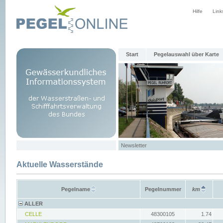
Hilfe
Link
Start
Pegelauswahl über Karte
Newsletter
Aktuelle Wasserstände
Pegelname
Pegelnummer
km
ALLER
CELLE
48300105
1.74