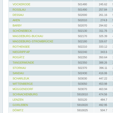
VOCKERODE
501480
245.62
ROSSLAU
501490
257.84
DESSAU
502000
261.16
AKEN
502010
274.8
BARBY
502070
294.82
SCHÖNEBECK
502130
311.76
MAGDEBURG-BUCKAU
502170
325.39
MAGDEBURG-STROMBRÜCKE
502180
326.67
ROTHENSEE
502210
333.12
NIEGRIPP AP
502240
343.6
ROGÄTZ
502250
350.64
TANGERMÜNDE
502350
388.26
STORKAU
502370
396.11
SANDAU
502430
416.06
SCHARLEUK
503030
447.22
WITTENBERGE
503050
453.98
MÜGGENDORF
503070
463.94
SCHNACKENBURG
5910010
474.56
LENZEN
503120
484.7
GORLEBEN
5910020
492.95
DÖMITZ
5910025
504.7