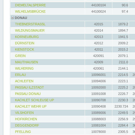
DIEMELTALSPERRE
44100104
90.6
WILHELMSBRÜCKE
44100024
97.4
DONAU
THEBNERSTRASSL
42015
1879.2
WILDUNGSMAUER
42014
1894.7
KORNEUBURG
42013
1941.5
DÜRNSTEIN
42012
2009.2
KIENSTOCK
42011
2015.2
GREIN
420091
2079.1
MAUTHAUSEN
42009
2111.0
WILHERING
420061
2144.1
ERLAU
10096001
2214.5
2
ACHLEITEN
10094006
2223.1
PASSAU ILZSTADT
10092000
2225.2
2
PASSAU DONAU
10091008
2226.7
2
KACHLET SCHLEUSE UP
10090708
2230.3
2
KACHLET WEHR UP
10090408
2230.724
2
VILSHOFEN
10089006
2249.5
2
HOFKIRCHEN
10088003
2256.9
2
DEGGENDORF
10081004
2284.4
3
PFELLING
10078000
2305.5
3