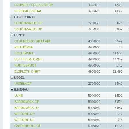
SCHWEDT SCHLEUSE BP
603410
123.5
FRIEDRICHSTHAL
603420
133.7
HAVELKANAL
SCHÖNWALDE OP
587050
8.676
SCHÖNWALDE UP
587060
9.002
HUNTE
OLDENBURG-DRIELAKE
4960030
0.547
REITHÖRNE
4960040
7.6
HOLLERSIEL
4960050
11.535
BUTTELERHÖRNE
4960060
14.249
HUNTEBRÜCK
4960070
17.8
ELSFLETH OHRT
4960080
21.493
IJSSEL
IJSSELKOP
2790070
880.0
ILMENAU
LÜNE
5940020
1.501
BARDOWICK OP
5940029
5.624
BARDOWICK UP
5940030
5.687
WITTORF OP
5940049
12.2
WITTORF UP
5940050
12.3
FAHRENHOLZ OP
5940070
17.64