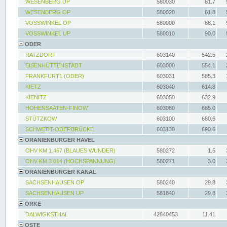
WESENBERG UP
580030
81.7
WESENBERG OP
580020
81.8
VOSSWINKEL OP
580000
88.1
VOSSWINKEL UP
580010
90.0
ODER
RATZDORF
603140
542.5
EISENHÜTTENSTADT
603000
554.1
FRANKFURT1 (ODER)
603031
585.3
KIETZ
603040
614.8
KIENITZ
603050
632.9
HOHENSAATEN-FINOW
603080
665.0
STÜTZKOW
603100
680.6
SCHWEDT-ODERBRÜCKE
603130
690.6
ORANIENBURGER HAVEL
OHV KM 1.467 (BLAUES WUNDER)
580272
1.5
OHV KM 3.014 (HOCHSPANNUNG)
580271
3.0
ORANIENBURGER KANAL
SACHSENHAUSEN OP
580240
29.8
SACHSENHAUSEN UP
581840
29.8
ORKE
DALWIGKSTHAL
42840453
11.41
OSTE