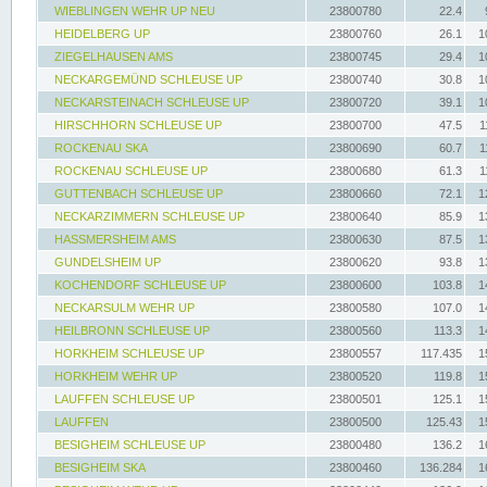
WIEBLINGEN WEHR UP NEU
23800780
22.4
HEIDELBERG UP
23800760
26.1
1
ZIEGELHAUSEN AMS
23800745
29.4
1
NECKARGEMÜND SCHLEUSE UP
23800740
30.8
1
NECKARSTEINACH SCHLEUSE UP
23800720
39.1
1
HIRSCHHORN SCHLEUSE UP
23800700
47.5
1
ROCKENAU SKA
23800690
60.7
1
ROCKENAU SCHLEUSE UP
23800680
61.3
1
GUTTENBACH SCHLEUSE UP
23800660
72.1
1
NECKARZIMMERN SCHLEUSE UP
23800640
85.9
1
HASSMERSHEIM AMS
23800630
87.5
1
GUNDELSHEIM UP
23800620
93.8
1
KOCHENDORF SCHLEUSE UP
23800600
103.8
1
NECKARSULM WEHR UP
23800580
107.0
1
HEILBRONN SCHLEUSE UP
23800560
113.3
1
HORKHEIM SCHLEUSE UP
23800557
117.435
1
HORKHEIM WEHR UP
23800520
119.8
1
LAUFFEN SCHLEUSE UP
23800501
125.1
1
LAUFFEN
23800500
125.43
1
BESIGHEIM SCHLEUSE UP
23800480
136.2
1
BESIGHEIM SKA
23800460
136.284
1