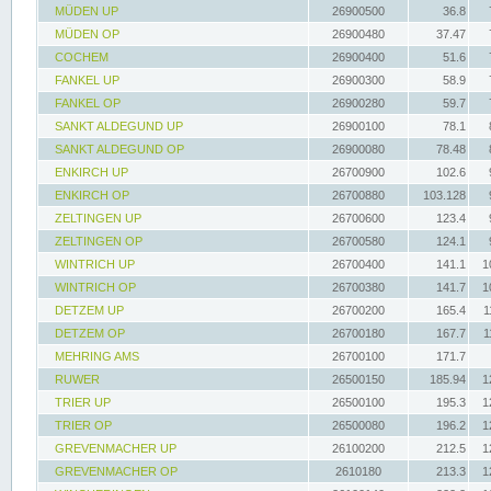
MÜDEN UP
26900500
36.8
MÜDEN OP
26900480
37.47
COCHEM
26900400
51.6
FANKEL UP
26900300
58.9
FANKEL OP
26900280
59.7
SANKT ALDEGUND UP
26900100
78.1
SANKT ALDEGUND OP
26900080
78.48
ENKIRCH UP
26700900
102.6
ENKIRCH OP
26700880
103.128
ZELTINGEN UP
26700600
123.4
ZELTINGEN OP
26700580
124.1
WINTRICH UP
26700400
141.1
1
WINTRICH OP
26700380
141.7
1
DETZEM UP
26700200
165.4
1
DETZEM OP
26700180
167.7
1
MEHRING AMS
26700100
171.7
RUWER
26500150
185.94
1
TRIER UP
26500100
195.3
1
TRIER OP
26500080
196.2
1
GREVENMACHER UP
26100200
212.5
1
GREVENMACHER OP
2610180
213.3
1