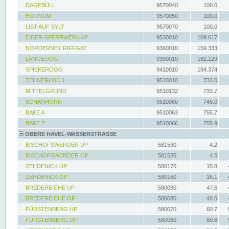
DAGEBÜLL
9570040
100.0
HÖRNUM
9570050
100.0
LIST AUF SYLT
9570070
100.0
EIDER-SPERRWERK AP
9530010
109.617
NORDERNEY RIFFGAT
9360010
159.333
LANGEOOG
9390010
182.129
SPIEKEROOG
9410010
194.374
ZEHNERLOCH
9510010
733.0
MITTELGRUND
9510132
733.7
SCHARHÖRN
9510060
745.0
BAKE A
9510063
755.7
BAKE Z
9510066
755.9
OBERE HAVEL-WASSERSTRASSE
BISCHOFSWERDER UP
581530
4.2
BISCHOFSWERDER OP
581520
4.5
ZEHDENICK UP
580170
15.8
ZEHDENICK OP
580160
16.1
BREDEREICHE UP
580090
47.6
BREDEREICHE OP
580080
48.0
FÜRSTENBERG UP
580070
60.7
FÜRSTENBERG OP
580060
60.8