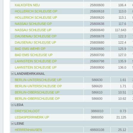
KALKOFEN NEU
25800600
106.4
HOLLERICH SCHLEUSE OP
25800618
113.0
HOLLERICH SCHLEUSE UP
25800620
113.1
NASSAU SCHLEUSE OP
25800638
117.6
NASSAU SCHLEUSE UP
25800640
117.643
DAUSENAU SCHLEUSE OP
25800678
122.3
DAUSENAU SCHLEUSE UP
25800680
122.4
BAD EMS WEHR OP
25800690
125.9
BAD EMS SCHLEUSE UP
25800700
127.0
LAHNSTEIN SCHLEUSE OP
25800798
135.9
LAHNSTEIN SCHLEUSE UP
25800800
136.0
LANDWEHRKANAL
BERLIN-UNTERSCHLEUSE UP
586630
1.61
BERLIN-UNTERSCHLEUSE OP
586620
1.71
BERLIN-OBERSCHLEUSE UP
586610
10.51
BERLIN-OBERSCHLEUSE OP
586600
10.62
LEDA
DREYSCHLOOT
3880010
0.73
LEDASPERRWERK UP
3880050
21.125
LEINE
HERRENHAUSEN
48800108
25.12