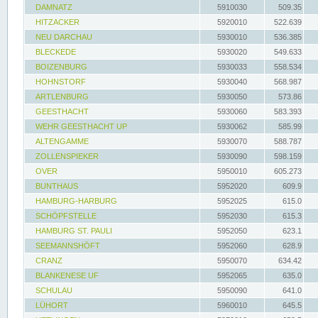
DAMNATZ
5910030
509.35
HITZACKER
5920010
522.639
NEU DARCHAU
5930010
536.385
BLECKEDE
5930020
549.633
BOIZENBURG
5930033
558.534
HOHNSTORF
5930040
568.987
ARTLENBURG
5930050
573.86
GEESTHACHT
5930060
583.393
WEHR GEESTHACHT UP
5930062
585.99
ALTENGAMME
5930070
588.787
ZOLLENSPIEKER
5930090
598.159
OVER
5950010
605.273
BUNTHAUS
5952020
609.9
HAMBURG-HARBURG
5952025
615.0
SCHÖPFSTELLE
5952030
615.3
HAMBURG ST. PAULI
5952050
623.1
SEEMANNSHÖFT
5952060
628.9
CRANZ
5950070
634.42
BLANKENESE UF
5952065
635.0
SCHULAU
5950090
641.0
LÜHORT
5960010
645.5