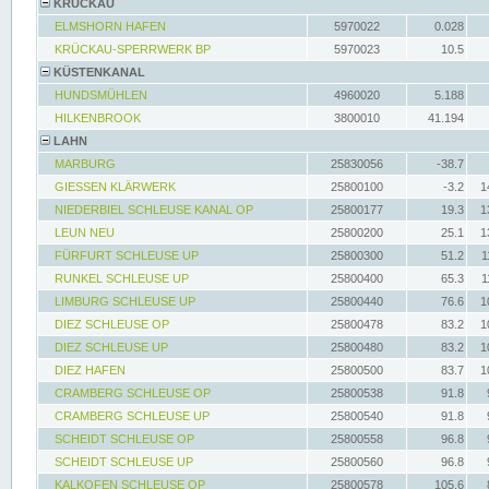
KRÜCKAU
ELMSHORN HAFEN
5970022
0.028
KRÜCKAU-SPERRWERK BP
5970023
10.5
KÜSTENKANAL
HUNDSMÜHLEN
4960020
5.188
HILKENBROOK
3800010
41.194
LAHN
MARBURG
25830056
-38.7
GIESSEN KLÄRWERK
25800100
-3.2
1
NIEDERBIEL SCHLEUSE KANAL OP
25800177
19.3
1
LEUN NEU
25800200
25.1
1
FÜRFURT SCHLEUSE UP
25800300
51.2
1
RUNKEL SCHLEUSE UP
25800400
65.3
1
LIMBURG SCHLEUSE UP
25800440
76.6
1
DIEZ SCHLEUSE OP
25800478
83.2
1
DIEZ SCHLEUSE UP
25800480
83.2
1
DIEZ HAFEN
25800500
83.7
1
CRAMBERG SCHLEUSE OP
25800538
91.8
CRAMBERG SCHLEUSE UP
25800540
91.8
SCHEIDT SCHLEUSE OP
25800558
96.8
SCHEIDT SCHLEUSE UP
25800560
96.8
KALKOFEN SCHLEUSE OP
25800578
105.6