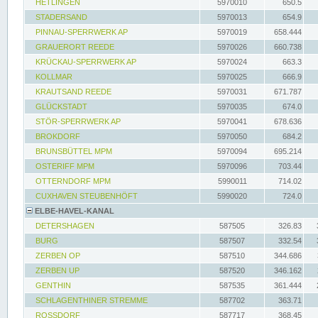
HETLINGEN
5970010
650.5
STADERSAND
5970013
654.9
PINNAU-SPERRWERK AP
5970019
658.444
GRAUERORT REEDE
5970026
660.738
KRÜCKAU-SPERRWERK AP
5970024
663.3
KOLLMAR
5970025
666.9
KRAUTSAND REEDE
5970031
671.787
GLÜCKSTADT
5970035
674.0
STÖR-SPERRWERK AP
5970041
678.636
BROKDORF
5970050
684.2
BRUNSBÜTTEL MPM
5970094
695.214
OSTERIFF MPM
5970096
703.44
OTTERNDORF MPM
5990011
714.02
CUXHAVEN STEUBENHÖFT
5990020
724.0
ELBE-HAVEL-KANAL
DETERSHAGEN
587505
326.83
BURG
587507
332.54
ZERBEN OP
587510
344.686
ZERBEN UP
587520
346.162
GENTHIN
587535
361.444
SCHLAGENTHINER STREMME
587702
363.71
ROSSDORF
587717
368.45