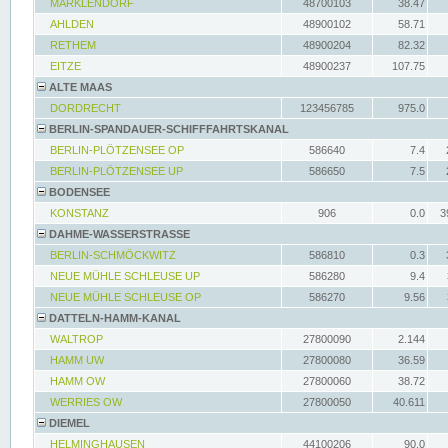
MARKLENDORF
48700103
38.47
AHLDEN
48900102
58.71
RETHEM
48900204
82.32
EITZE
48900237
107.75
ALTE MAAS
DORDRECHT
123456785
975.0
BERLIN-SPANDAUER-SCHIFFFAHRTSKANAL
BERLIN-PLÖTZENSEE OP
586640
7.4
BERLIN-PLÖTZENSEE UP
586650
7.5
BODENSEE
KONSTANZ
906
0.0
3
DAHME-WASSERSTRASSE
BERLIN-SCHMÖCKWITZ
586810
0.3
NEUE MÜHLE SCHLEUSE UP
586280
9.4
NEUE MÜHLE SCHLEUSE OP
586270
9.56
DATTELN-HAMM-KANAL
WALTROP
27800090
2.144
HAMM UW
27800080
36.59
HAMM OW
27800060
38.72
WERRIES OW
27800050
40.611
DIEMEL
HELMINGHAUSEN
44100206
90.0