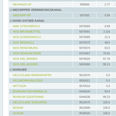
NEUHAUS UP
585860
2.77
NIEGRIPPER VERBINDUNGSKANAL
NIEGRIPP BP
587500
0.59
NORD-OSTSEE-KANAL
AWK STROHBRÜCK
5970069
0.89
NOK BRUNSBÜTTEL
5970091
2.116
NOK DÜKERSWISCH
5970085
21.5
NOK BREIHOLZ
5970075
48.5
NOK RENDSBURG
5970074
63.5
NOK KÖNIGSFÖRDE
5970067
79.63
NOK KIEL BINNEN
5979020
97.76
NOK KIEL AUSSEN
5650068
98.13
NORDSEE
HELGOLAND BINNENHAFEN
9510070
0.0
PELLWORM ANLEGER
9550021
0.0
WITTDÜN
9570010
0.0
BORKUM FISCHERBALJE
9340020
83.5
BORKUM SÜDSTRAND
9340030
89.23
HELGOLAND SÜDHAFEN
9510075
100.0
BÜSUM
9510095
100.0
HUSUM
9530020
100.0