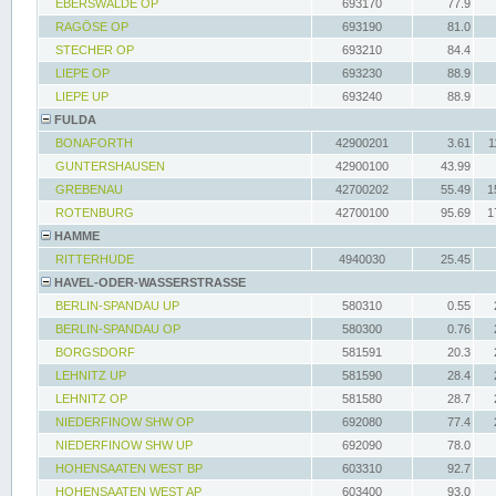
EBERSWALDE OP
693170
77.9
RAGÖSE OP
693190
81.0
STECHER OP
693210
84.4
LIEPE OP
693230
88.9
LIEPE UP
693240
88.9
FULDA
BONAFORTH
42900201
3.61
1
GUNTERSHAUSEN
42900100
43.99
GREBENAU
42700202
55.49
1
ROTENBURG
42700100
95.69
1
HAMME
RITTERHUDE
4940030
25.45
HAVEL-ODER-WASSERSTRASSE
BERLIN-SPANDAU UP
580310
0.55
BERLIN-SPANDAU OP
580300
0.76
BORGSDORF
581591
20.3
LEHNITZ UP
581590
28.4
LEHNITZ OP
581580
28.7
NIEDERFINOW SHW OP
692080
77.4
NIEDERFINOW SHW UP
692090
78.0
HOHENSAATEN WEST BP
603310
92.7
HOHENSAATEN WEST AP
603400
93.0