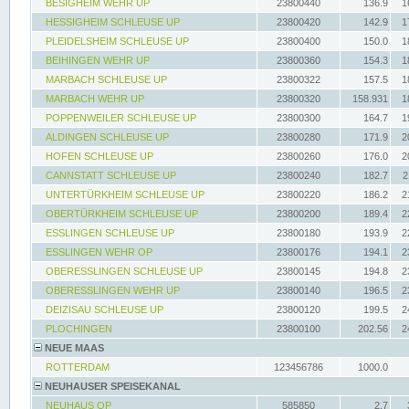
BESIGHEIM WEHR UP
23800440
136.9
1
HESSIGHEIM SCHLEUSE UP
23800420
142.9
1
PLEIDELSHEIM SCHLEUSE UP
23800400
150.0
1
BEIHINGEN WEHR UP
23800360
154.3
1
MARBACH SCHLEUSE UP
23800322
157.5
1
MARBACH WEHR UP
23800320
158.931
1
POPPENWEILER SCHLEUSE UP
23800300
164.7
1
ALDINGEN SCHLEUSE UP
23800280
171.9
2
HOFEN SCHLEUSE UP
23800260
176.0
2
CANNSTATT SCHLEUSE UP
23800240
182.7
2
UNTERTÜRKHEIM SCHLEUSE UP
23800220
186.2
2
OBERTÜRKHEIM SCHLEUSE UP
23800200
189.4
2
ESSLINGEN SCHLEUSE UP
23800180
193.9
2
ESSLINGEN WEHR OP
23800176
194.1
2
OBERESSLINGEN SCHLEUSE UP
23800145
194.8
2
OBERESSLINGEN WEHR UP
23800140
196.5
2
DEIZISAU SCHLEUSE UP
23800120
199.5
2
PLOCHINGEN
23800100
202.56
2
NEUE MAAS
ROTTERDAM
123456786
1000.0
NEUHAUSER SPEISEKANAL
NEUHAUS OP
585850
2.7