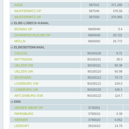
KADE
587541
371.285
WUSTERWITZ OP
587540
376.56
WUSTERWITZ UP
587550
376.965
ELBE-LÜBECK-KANAL
BÜSSAU UP
9669040
3.4
DONNERSCHLEUSE OP
9660049
20.722
MÖLLN
9660050
26.772
ELBESEITENKANAL
OSLOSS
90100100
9.72
WITTINGEN
90100101
39.0
UELZEN OW
90100111
60.38
UELZEN UW
90100110
60.98
BEVENSEN
90100112
79.72
LÜNEBURG OW
90100121
104.0
LÜNEBURG UW
90100120
106.3
ARTLENBURG-ESK
90100122
114.7
EMS
VERSEN WEHR OP
3730001
PAPENBURG
3790010
0.39
WEENER
3790020
6.852
LEERORT
3910010
14.79