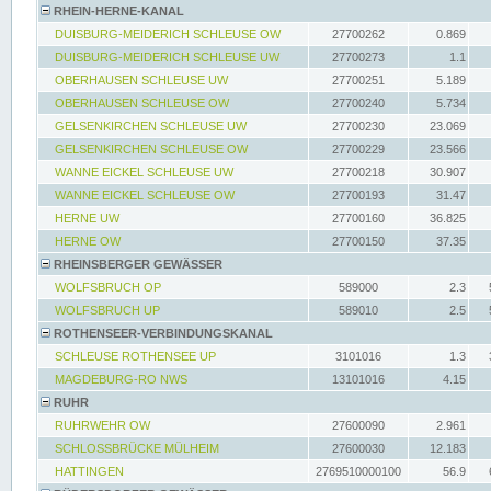
RHEIN-HERNE-KANAL
DUISBURG-MEIDERICH SCHLEUSE OW
27700262
0.869
DUISBURG-MEIDERICH SCHLEUSE UW
27700273
1.1
OBERHAUSEN SCHLEUSE UW
27700251
5.189
OBERHAUSEN SCHLEUSE OW
27700240
5.734
GELSENKIRCHEN SCHLEUSE UW
27700230
23.069
GELSENKIRCHEN SCHLEUSE OW
27700229
23.566
WANNE EICKEL SCHLEUSE UW
27700218
30.907
WANNE EICKEL SCHLEUSE OW
27700193
31.47
HERNE UW
27700160
36.825
HERNE OW
27700150
37.35
RHEINSBERGER GEWÄSSER
WOLFSBRUCH OP
589000
2.3
WOLFSBRUCH UP
589010
2.5
ROTHENSEER-VERBINDUNGSKANAL
SCHLEUSE ROTHENSEE UP
3101016
1.3
MAGDEBURG-RO NWS
13101016
4.15
RUHR
RUHRWEHR OW
27600090
2.961
SCHLOSSBRÜCKE MÜLHEIM
27600030
12.183
HATTINGEN
2769510000100
56.9