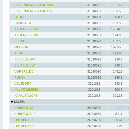
RODENBERGER AUE-WEST
31010052
132.68
RODENBERGER AUE-OST
31010051
133.55
LOHNDE
31010050
150.1
HANN. LIST
31010062
163.56
ANDERTEN UW
31010060
173.425
ANDERTEN OW
31010061
174.96
SEHNDE
31010070
183.58
MEHRUM
31010071
192.556
THUNE
31010080
222.85
SÜLFELD OW
31010092
235.7
SÜLFELD UW
31010091
238.0
VORSFELDE
31010090
249.12
RÜHEN
31010093
256.1
VELSDORF
3101012
283.1
HALDENSLEBEN
3101013
300.9
KANALBRÜCKE
3101018
321.33
MOSEL
KOBLENZ UP
26900900
1.9
KOBLENZ OP
26900880
2.111
LEHMEN UP
26900700
20.37
LEHMEN OP
26900680
21.04