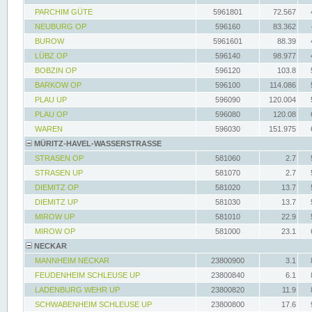
PARCHIM GÜTE
5961801
72.567
NEUBURG OP
596160
83.362
BUROW
5961601
88.39
LÜBZ OP
596140
98.977
BOBZIN OP
596120
103.8
BARKOW OP
596100
114.086
PLAU UP
596090
120.004
PLAU OP
596080
120.08
WAREN
596030
151.975
MÜRITZ-HAVEL-WASSERSTRASSE
STRASEN OP
581060
2.7
STRASEN UP
581070
2.7
DIEMITZ OP
581020
13.7
DIEMITZ UP
581030
13.7
MIROW UP
581010
22.9
MIROW OP
581000
23.1
NECKAR
MANNHEIM NECKAR
23800900
3.1
FEUDENHEIM SCHLEUSE UP
23800840
6.1
LADENBURG WEHR UP
23800820
11.9
SCHWABENHEIM SCHLEUSE UP
23800800
17.6