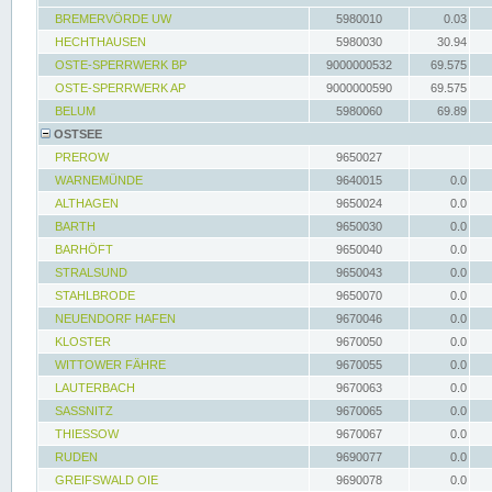
BREMERVÖRDE UW
5980010
0.03
HECHTHAUSEN
5980030
30.94
OSTE-SPERRWERK BP
9000000532
69.575
OSTE-SPERRWERK AP
9000000590
69.575
BELUM
5980060
69.89
OSTSEE
PREROW
9650027
WARNEMÜNDE
9640015
0.0
ALTHAGEN
9650024
0.0
BARTH
9650030
0.0
BARHÖFT
9650040
0.0
STRALSUND
9650043
0.0
STAHLBRODE
9650070
0.0
NEUENDORF HAFEN
9670046
0.0
KLOSTER
9670050
0.0
WITTOWER FÄHRE
9670055
0.0
LAUTERBACH
9670063
0.0
SASSNITZ
9670065
0.0
THIESSOW
9670067
0.0
RUDEN
9690077
0.0
GREIFSWALD OIE
9690078
0.0