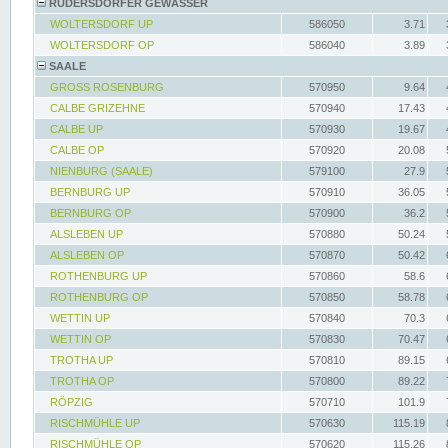
RÜDERSDORFER GEWÄSSER
WOLTERSDORF UP
586050
3.71
WOLTERSDORF OP
586040
3.89
SAALE
GROSS ROSENBURG
570950
9.64
CALBE GRIZEHNE
570940
17.43
CALBE UP
570930
19.67
CALBE OP
570920
20.08
NIENBURG (SAALE)
579100
27.9
BERNBURG UP
570910
36.05
BERNBURG OP
570900
36.2
ALSLEBEN UP
570880
50.24
ALSLEBEN OP
570870
50.42
ROTHENBURG UP
570860
58.6
ROTHENBURG OP
570850
58.78
WETTIN UP
570840
70.3
WETTIN OP
570830
70.47
TROTHA UP
570810
89.15
TROTHA OP
570800
89.22
RÖPZIG
570710
101.9
RISCHMÜHLE UP
570630
115.19
RISCHMÜHLE OP
570620
115.26