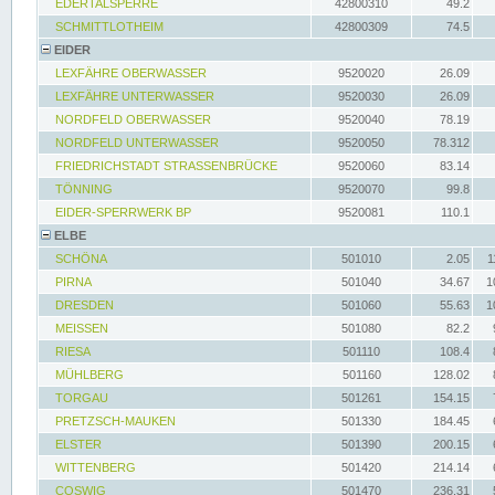
EDERTALSPERRE
42800310
49.2
SCHMITTLOTHEIM
42800309
74.5
EIDER
LEXFÄHRE OBERWASSER
9520020
26.09
LEXFÄHRE UNTERWASSER
9520030
26.09
NORDFELD OBERWASSER
9520040
78.19
NORDFELD UNTERWASSER
9520050
78.312
FRIEDRICHSTADT STRASSENBRÜCKE
9520060
83.14
TÖNNING
9520070
99.8
EIDER-SPERRWERK BP
9520081
110.1
ELBE
SCHÖNA
501010
2.05
1
PIRNA
501040
34.67
1
DRESDEN
501060
55.63
1
MEISSEN
501080
82.2
RIESA
501110
108.4
MÜHLBERG
501160
128.02
TORGAU
501261
154.15
PRETZSCH-MAUKEN
501330
184.45
ELSTER
501390
200.15
WITTENBERG
501420
214.14
COSWIG
501470
236.31