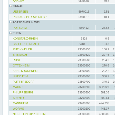
ANKLAM
9660001
89.8
PINNAU
UETERSEN
5970016
9.51
PINNAU-SPERRWERK BP
5970018
18.1
POTSDAMER HAVEL
POTSDAM
580412
26.63
RHEIN
KONSTANZ-RHEIN
3329
0.5
BASEL-RHEINHALLE
2310010
164.3
RHEINWEILER
23300130
186.2
2
BREISACH
23300320
227.6
1
RUST
23300580
254.2
1
OTTENHEIM
23300800
270.6
1
KEHL-KRONENHOF
23300900
292.2
1
IFFEZHEIM
23500600
336.2
1
PLITTERSDORF
23500700
340.2
1
MAXAU
23700200
362.327
PHILIPPSBURG
23700500
389.33
SPEYER
23700600
400.61
MANNHEIM
23700700
424.733
WORMS
23900200
443.37
NIERSTEIN-OPPENHEIM
23900600
480.606