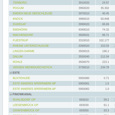
TERBORG
3910020
24.67
POGUM
3950020
35.302
EMDEN NEUE SEESCHLEUSE
3970010
40.45
KNOCK
3990010
50.848
DUKEGAT
3990020
65.69
EMSHÖRN
9340010
74.32
WACHENDORF
3500031
96.71
FUESTRUP
3310010
102.177
RHEINE UNTERSCHLEUSE
3390020
153.03
LINGEN-DARME
3500015
196.2
DALUM
3550040
212.04
RÜHLE
3500070
223.1
VERSEN WEHRDURCHSTICH
3730010
234.78
ESTE
BUXTEHUDE
5950080
0.71
ESTE INNERES SPERRWERK BP
5950081
1.0
ESTE INNERES SPERRWERK AP
5950082
1.0
FINOWKANAL
RUHLSDORF OP
693010
59.2
LEESENBRÜCK OP
693030
61.1
GRAFENBRÜCK OP
693050
63.3