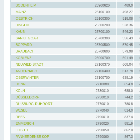
BODENHEIM
23900620
489.0
MAINZ
25100100
498.27
OESTRICH
25100300
518.08
BINGEN
25300200
528.36
KAUB
25700100
546.23
SANKT GOAR
25700300
556.43
BOPPARD
25700500
570.45
BRAUBACH
25700600
579.98
KOBLENZ
25900700
591.49
NEUWIED STADT
27100370
608.04
ANDERNACH
27100400
613.78
OBERWINTER
27100700
638.19
BONN
2710080
654.8
KÖLN
2730010
688.0
DÜSSELDORF
2750010
744.2
DUISBURG-RUHRORT
2770010
780.8
WESEL
2770040
814.0
REES
2790010
837.4
EMMERICH
2790020
851.9
LOBITH
2790050
862.0
PANNERDENSE KOP
2790060
867.3