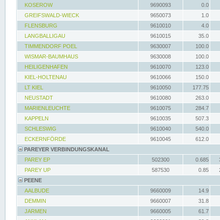
KOSEROW
9690093
0.0
GREIFSWALD-WIECK
9650073
1.0
FLENSBURG
9610010
4.0
LANGBALLIGAU
9610015
35.0
TIMMENDORF POEL
9630007
100.0
WISMAR-BAUMHAUS
9630008
100.0
HEILIGENHAFEN
9610070
123.0
KIEL-HOLTENAU
9610066
150.0
LT KIEL
9610050
177.75
NEUSTADT
9610080
263.0
MARIENLEUCHTE
9610075
284.7
KAPPELN
9610035
507.3
SCHLESWIG
9610040
540.0
ECKERNFÖRDE
9610045
612.0
PAREYER VERBINDUNGSKANAL
PAREY EP
502300
0.685
PAREY UP
587530
0.85
PEENE
AALBUDE
9660009
14.9
DEMMIN
9660007
31.8
JARMEN
9660005
61.7