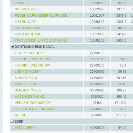
PFATTER
10068006
2350.7
3
SCHWABELWEIS
10062000
2376.5
3
REGENSBURG EISERNE BRÜCKE
10061007
2379.3
3
OBERNDORF
10056302
2397.4
3
KELHEIMWINZER
10054500
2409.7
3
KELHEIM DONAU
10053009
2414.8
INGOLSTADT LUITPOLDSTRASSE
10046105
2458.3
DORTMUND-EMS-KANAL
GROPPENBRUCH
27700122
HENRICHENBURG OW
27700111
14.3
HENRICHENBURG UW
27700133
15.9
LÜDINGHAUSEN
27800020
39.32
MÜNSTER OW
27800040
70.315
MÜNSTER UW
27800030
72.49
BERGESHÖVEDE
34000010
108.26
HASEHUBBRÜCKE
3690010
166.42
VERSEN TRENNSPITZE
25463
171.309
HERBRUM HAFENDAMM
3770030
213.07
RHEDE
3770040
217.86
EDER
AFFOLDERN
42800502
44.02