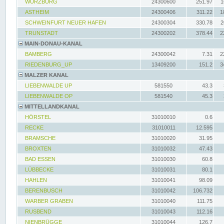
WÜRZBURG
24300600
251.97
1
ASTHEIM
24300406
311.22
1
SCHWEINFURT NEUER HAFEN
24300304
330.78
2
TRUNSTADT
24300202
378.44
2
MAIN-DONAU-KANAL
BAMBERG
24300042
7.31
2
RIEDENBURG_UP
13409200
151.2
3
MALZER KANAL
LIEBENWALDE UP
581550
43.3
LIEBENWALDE OP
581540
45.3
MITTELLANDKANAL
HÖRSTEL
31010010
0.6
RECKE
31010011
12.595
BRAMSCHE
31010020
31.95
BROXTEN
31010032
47.43
BAD ESSEN
31010030
60.8
LÜBBECKE
31010031
80.1
HAHLEN
31010041
98.09
BERENBUSCH
31010042
106.732
WARBER GRABEN
31010040
111.75
RUSBEND
31010043
112.16
NIENBRÜGGE
31010044
126.7