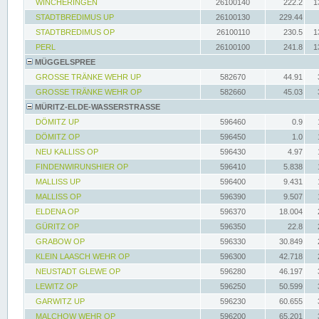
WINCHERINGEN
26100140
222.2
1
STADTBREDIMUS UP
26100130
229.44
STADTBREDIMUS OP
26100110
230.5
1
PERL
26100100
241.8
1
MÜGGELSPREE
GROSSE TRÄNKE WEHR UP
582670
44.91
GROSSE TRÄNKE WEHR OP
582660
45.03
MÜRITZ-ELDE-WASSERSTRASSE
DÖMITZ UP
596460
0.9
DÖMITZ OP
596450
1.0
NEU KALLISS OP
596430
4.97
FINDENWIRUNSHIER OP
596410
5.838
MALLISS UP
596400
9.431
MALLISS OP
596390
9.507
ELDENA OP
596370
18.004
GÜRITZ OP
596350
22.8
GRABOW OP
596330
30.849
KLEIN LAASCH WEHR OP
596300
42.718
NEUSTADT GLEWE OP
596280
46.197
LEWITZ OP
596250
50.599
GARWITZ UP
596230
60.655
MALCHOW WEHR OP
596200
65.201