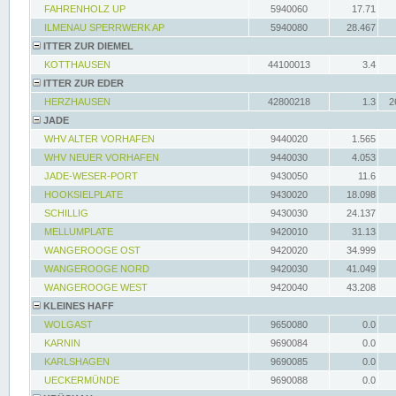
FAHRENHOLZ UP
5940060
17.71
ILMENAU SPERRWERK AP
5940080
28.467
ITTER ZUR DIEMEL
KOTTHAUSEN
44100013
3.4
ITTER ZUR EDER
HERZHAUSEN
42800218
1.3
2
JADE
WHV ALTER VORHAFEN
9440020
1.565
WHV NEUER VORHAFEN
9440030
4.053
JADE-WESER-PORT
9430050
11.6
HOOKSIELPLATE
9430020
18.098
SCHILLIG
9430030
24.137
MELLUMPLATE
9420010
31.13
WANGEROOGE OST
9420020
34.999
WANGEROOGE NORD
9420030
41.049
WANGEROOGE WEST
9420040
43.208
KLEINES HAFF
WOLGAST
9650080
0.0
KARNIN
9690084
0.0
KARLSHAGEN
9690085
0.0
UECKERMÜNDE
9690088
0.0